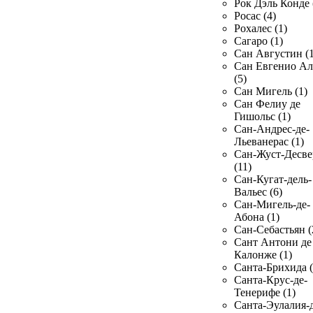
Рок Дэль Конде 
Росас (4)
Рохалес (1)
Сагаро (1)
Сан Августин (1
Сан Евгенио Ал
(5)
Сан Мигель (1)
Сан Фелиу де
Гишольс (1)
Сан-Андрес-де-
Льеванерас (1)
Сан-Жуст-Десве
(11)
Сан-Кугат-дель-
Вальес (6)
Сан-Мигель-де-
Абона (1)
Сан-Себастьян (
Сант Антони де
Калонже (1)
Санта-Брихида (
Санта-Крус-де-
Тенерифе (1)
Санта-Эулалия-д