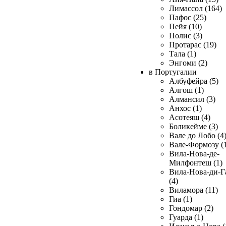
Лимассол (164)
Пафос (25)
Пейя (10)
Полис (3)
Протарас (19)
Тала (1)
Энгоми (2)
в Португалии
Албуфейра (5)
Алгош (1)
Алмансил (3)
Анхос (1)
Асотеяш (4)
Боликейме (3)
Вале до Лобо (4
Вале-Формозу (
Вила-Нова-де-
Милфонтеш (1)
Вила-Нова-ди-Г
(4)
Виламора (11)
Гиа (1)
Гондомар (2)
Гуарда (1)