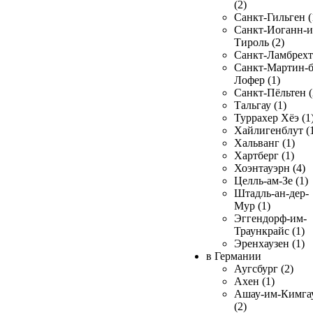
(2)
Санкт-Гильген (
Санкт-Иоганн-и
Тироль (2)
Санкт-Ламбрехт 
Санкт-Мартин-б
Лофер (1)
Санкт-Пёльтен (
Тальгау (1)
Туррахер Хёэ (1
Хайлигенблут (
Хальванг (1)
Хартберг (1)
Хоэнтауэрн (4)
Целль-ам-Зе (1)
Штадль-ан-дер-
Мур (1)
Эггендорф-им-
Траункрайс (1)
Эренхаузен (1)
в Германии
Аугсбург (2)
Ахен (1)
Ашау-им-Кимга
(2)