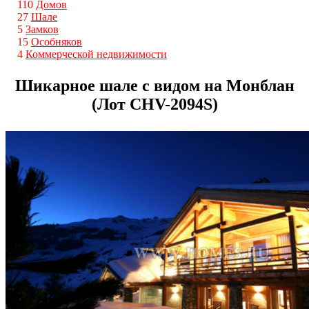
110
Домов
27
Шале
5
Замков
15
Особняков
4
Коммерческой недвижимости
Шикарное шале с видом на Монблан
(Лот CHV-2094S)