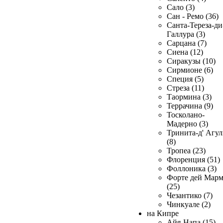
Сало (3)
Сан - Ремо (36)
Санта-Тереза-ди
Галлура (3)
Сарцана (7)
Сиена (12)
Сиракузы (10)
Сирмионе (6)
Специя (5)
Стреза (11)
Таормина (3)
Террачина (9)
Тосколано-
Мадерно (3)
Тринита-д' Агул
(8)
Тропеа (23)
Флоренция (51)
Фоллоника (3)
Форте дей Мар
(25)
Чезантико (7)
Чинкуале (2)
на Кипре
Айя-Напа (15)