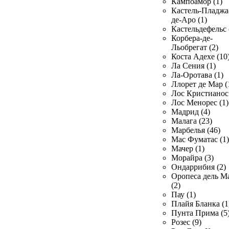
Кампоамор (1)
Кастель-Пладжа
де-Аро (1)
Кастельдефельс 
Корбера-де-
Льобрегат (2)
Коста Адехе (10
Ла Сения (1)
Ла-Оротава (1)
Ллорет де Мар (
Лос Кристианос 
Лос Менорес (1)
Мадрид (4)
Малага (23)
Марбелья (46)
Мас Фуматас (1)
Мачер (1)
Морайра (3)
Ондаррибия (2)
Оропеса дель М
(2)
Пау (1)
Плайя Бланка (1
Пунта Прима (5
Розес (9)