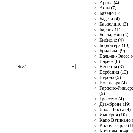
Арона (4)
Асти (7)
Бавено (5)
Бадези (4)
Бардолино (3)
Барчис (1)
Белладжио (5)
Бибионе (4)
Бордигера (10)
Бриатико (9)
Валь-ди-Фасса (
Варесе (8)
Хочу
Венеция (3)
купить
Вербания (13)
Верона (5)
Вольтерра (4)
Гардоне-Ривьер
(5)
Гроссето (4)
Дзамброне (19)
Изола Росса (4)
Империя (10)
Капо Ватикано (
Кастельсардо (1
Кастильоне-делл