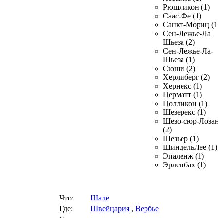
Рюшликон (1)
Саас-Фе (1)
Санкт-Мориц (1
Сен-Лежье-Ла
Шьеза (2)
Сен-Лежье-Ла-
Шьеза (1)
Сюши (2)
Херлиберг (2)
Хернекс (1)
Церматт (1)
Цолликон (1)
Шезерекс (1)
Шезо-сюр-Лоза
(2)
Шезьер (1)
ШиндельЛее (1)
Эпаленж (1)
Эрленбах (1)
Что:
Шале
Где:
Швейцария
,
Вербье