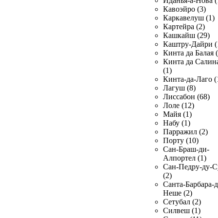
Иданья-а-Нова (
Кавоэйро (3)
Каркавелуш (1)
Картейра (2)
Кашкайш (29)
Каштру-Дайри (
Кинта да Балая (
Кинта да Салин
(1)
Кинта-да-Лаго (
Лагуш (8)
Лиссабон (68)
Лоле (12)
Майя (1)
Набу (1)
Парражил (2)
Порту (10)
Сан-Браш-ди-
Алпортел (1)
Сан-Педру-ду-С
(2)
Санта-Барбара-д
Неше (2)
Сетубал (2)
Силвеш (1)