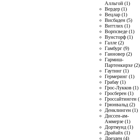
Алльгой (1)
Вердер (1)
Вецлар (1)
Висбаден (5)
Виттлих (1)
Ворпсведе (1)
Вунсторф (1)
Галле (2)
Гамбург (9)
Ганновер (2)
Гармиш-
Партенкирхе (2)
Гаутинг (1)
Гермеринг (1)
Грабау (1)
Грос-Лукков (1)
Гросберен (1)
Гроссайтинген (
Грюнвальд (2)
Денклинген (1)
Диссен-ам-
Аммерзе (1)
Дортмунд (1)
Драйайх (1)
Дрезден (4)