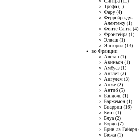
Синтра (11)
Трофа (1)
Фару (4)
Феррейра-ду-
Алентежу (1)
Фонте Санта (4)
Фронтейра (1)
Элваш (1)
Эшторил (13)
во Франции
Авезан (1)
Авиньон (1)
Амбуаз (1)
Англет (2)
Ангулем (3)
Анже (2)
Антиб (5)
Бандоль (1)
Баржемон (1)
Биарриц (16)
Биот (1)
Блуа (2)
Бордо (7)
Брив-ла-Гайярд 
Бюжа (1)