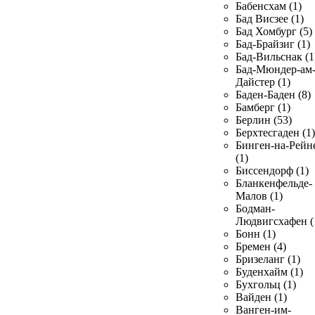
Бабенсхам (1)
Бад Висзее (1)
Бад Хомбург (5)
Бад-Брайзиг (1)
Бад-Вильснак (1
Бад-Мюндер-ам
Дайстер (1)
Баден-Баден (8)
Бамберг (1)
Берлин (53)
Берхтесгаден (1)
Бинген-на-Рейн
(1)
Биссендорф (1)
Бланкенфельде-
Малов (1)
Бодман-
Людвигсхафен (
Бонн (1)
Бремен (4)
Бризеланг (1)
Буденхайм (1)
Бухгольц (1)
Вайден (1)
Ванген-им-