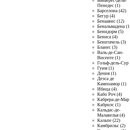
Баньерес-дель-
Пенедес (1)
Барселона (42)
Бегур (4)
Бенаавис (12)
Бенальмадена (1
Бенидорм (5)
Бениса (4)
Бенитачель (3)
Бланес (3)
Валь-де-Сан-
Висенте (1)
Гольф-дель-Сур 
Гуим (1)
Дения (1)
Деэса де
Кампоамор (1)
Ибица (4)
Кабо Роч (4)
Кабрера-де-Мар 
Кабрилс (1)
Кальдас-де-
Малавелья (4)
Кальпе (22)
Камбрильс (2)