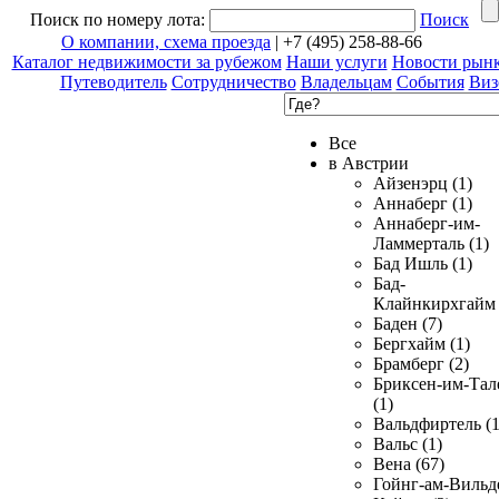
Поиск по номеру лота:
Поиск
О компании, схема проезда
| +7 (495) 258-88-66
Каталог недвижимости за рубежом
Наши услуги
Новости рын
Путеводитель
Сотрудничество
Владельцам
События
Виз
Все
в Австрии
Айзенэрц (1)
Аннаберг (1)
Аннаберг-им-
Ламмерталь (1)
Бад Ишль (1)
Бад-
Клайнкирхгайм 
Баден (7)
Бергхайм (1)
Брамберг (2)
Бриксен-им-Тал
(1)
Вальдфиртель (1
Вальс (1)
Вена (67)
Гойнг-ам-Вильд