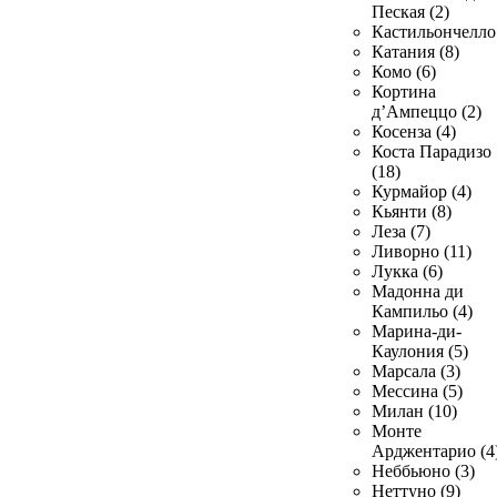
Пеская (2)
Кастильончелло 
Катания (8)
Комо (6)
Кортина
д’Ампеццо (2)
Косенза (4)
Коста Парадизо
(18)
Курмайор (4)
Кьянти (8)
Леза (7)
Ливорно (11)
Лукка (6)
Мадонна ди
Кампильо (4)
Марина-ди-
Каулония (5)
Марсала (3)
Мессина (5)
Милан (10)
Монте
Арджентарио (4
Неббьюно (3)
Неттуно (9)