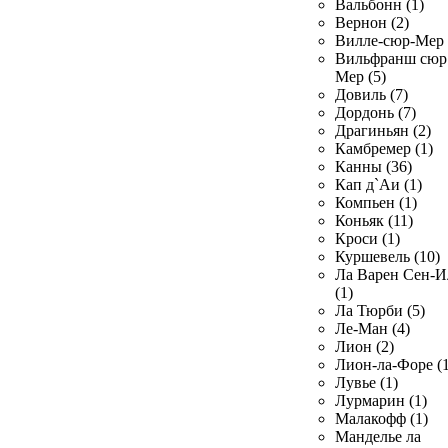
Вальбонн (1)
Вернон (2)
Вилле-сюр-Мер 
Вильфранш сюр
Мер (5)
Довиль (7)
Дордонь (7)
Драгиньян (2)
Камбремер (1)
Канны (36)
Кап д`Аи (1)
Компьен (1)
Коньяк (11)
Кроси (1)
Куршевель (10)
Ла Варен Сен-И
(1)
Ла Тюрби (5)
Ле-Ман (4)
Лион (2)
Лион-ла-Форе (1
Лувье (1)
Лурмарин (1)
Малакофф (1)
Манделье ла