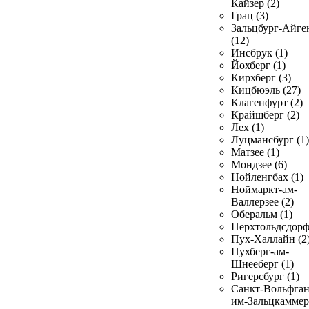
Кайзер (2)
Грац (3)
Зальцбург-Айге
(12)
Инсбрук (1)
Йохберг (1)
Кирхберг (3)
Кицбюэль (27)
Клагенфурт (2)
Крайшберг (2)
Лех (1)
Луцмансбург (1)
Матзее (1)
Мондзее (6)
Нойленгбах (1)
Ноймаркт-ам-
Валлерзее (2)
Оберальм (1)
Перхтольдсдорф
Пух-Халлайн (2
Пухберг-ам-
Шнееберг (1)
Ригерсбург (1)
Санкт-Вольфган
им-Зальцкаммер