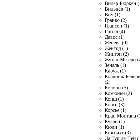
Вилар-Бюркен (
Вильнёв (1)
Вич (1)
Гранво (2)
Грансон (1)
Гштад (4)
Давос (1)
Женева (9)
Жентод (1)
Жингэн (2)
Жутан-Мезери (
Зеналь (1)
Каруж (1)
Коллонж-Бельр
(2)
Колони (5)
Комюньи (2)
Конш (1)
Корсо (3)
Корсье (1)
Кран Монтана (
Кулли (1)
Кюли (1)
Кюснахт (3)
Ла Тур-де-Пей (