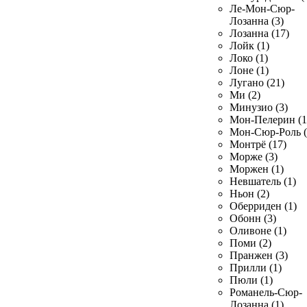
Ле-Мон-Сюр-
Лозанна (3)
Лозанна (17)
Лойк (1)
Локо (1)
Лоне (1)
Лугано (21)
Ми (2)
Минузио (3)
Мон-Пелерин (1
Мон-Сюр-Роль (
Монтрё (17)
Морже (3)
Моржен (1)
Невшатель (1)
Ньон (2)
Оберриден (1)
Обонн (3)
Оливоне (1)
Поми (2)
Пранжен (3)
Прилли (1)
Пюли (1)
Романель-Сюр-
Лозанна (1)