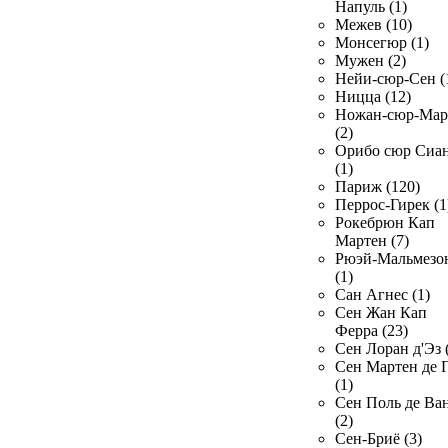
Напуль (1)
Межев (10)
Монсегюр (1)
Мужен (2)
Нейи-сюр-Сен (
Ницца (12)
Ножан-сюр-Ма
(2)
Орибо сюр Сиа
(1)
Париж (120)
Перрос-Гирек (1
Рокебрюн Кап
Мартен (7)
Рюэй-Мальмезо
(1)
Сан Агнес (1)
Сен Жан Кап
Ферра (23)
Сен Лоран д'Эз 
Сен Мартен де 
(1)
Сен Поль де Ва
(2)
Сен-Бриё (3)