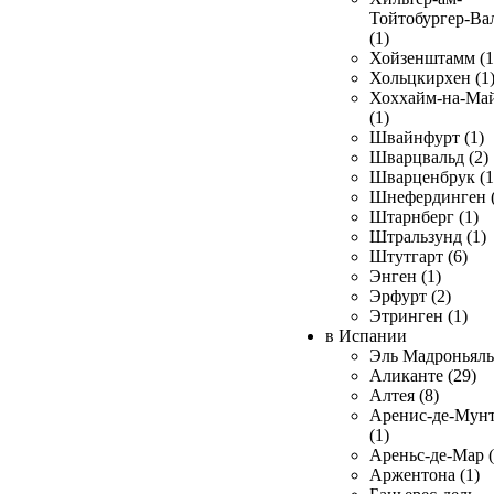
Тойтобургер-Ва
(1)
Хойзенштамм (1
Хольцкирхен (1
Хоххайм-на-Ма
(1)
Швайнфурт (1)
Шварцвальд (2)
Шварценбрук (1
Шнефердинген (
Штарнберг (1)
Штральзунд (1)
Штутгарт (6)
Энген (1)
Эрфурт (2)
Этринген (1)
в Испании
Эль Мадроньяль 
Аликанте (29)
Алтея (8)
Аренис-де-Мун
(1)
Ареньс-де-Мар (
Аржентона (1)