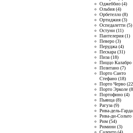
Оджеббио (4)
Ольбия (4)
Орбетелло (8)
Ортиджия (3)
Оспедалетти (5)
Остуни (11)
Пантелерия (1)
Певеро (3)
Перуджа (4)
Пескара (31)
Пиза (18)
Пиццо Калабро 
Позитано (7)
Порто Санто
Стефано (18)
Порто Черво (22
Порто Эрколе (8
Портофино (4)
Пьянца (8)
Рагуза (9)
Рива-дель-Гарда 
Рива-ди-Сольто 
Рим (54)
Римини (3)
Саленто (4)