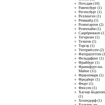
Потсдам (10)
Равенсбург (1)
Регенсбург (1)
Реллинген (1)
Ремшайд (1)
Розенгартен (2)
Розенхайм (1)
Саарбрюккен (1
Тегернзее (1)
Тельтов (1)
Торгау (1)
Унтервёссен (2)
Фатерштеттен (1
Фельдафинг (1)
Фрайбург (1)
Франкфурт-на-
Майне (11)
Фрауенмарк (1)
Фридберг (1)
Фюрт (1)
Фюссен (1)
Хагнау-Бодензе
(1)
Хехендорф (1)
Хильтер-ам-