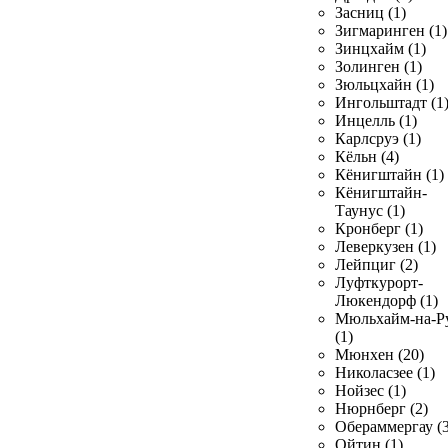
Засниц (1)
Зигмаринген (1)
Зинцхайм (1)
Золинген (1)
Зюльцхайн (1)
Ингольштадт (1
Инцелль (1)
Карлсруэ (1)
Кёльн (4)
Кёнигштайн (1)
Кёнигштайн-
Таунус (1)
Кронберг (1)
Леверкузен (1)
Лейпциг (2)
Луфткурорт-
Люкендорф (1)
Мюльхайм-на-Р
(1)
Мюнхен (20)
Николасзее (1)
Нойзес (1)
Нюрнберг (2)
Обераммергау (3
Ойтин (1)