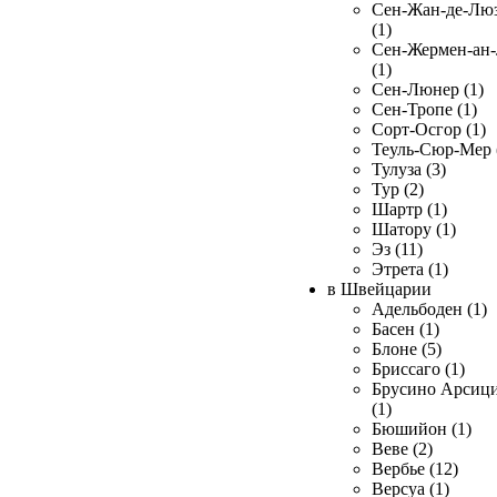
Сен-Жан-де-Лю
(1)
Сен-Жермен-ан
(1)
Сен-Люнер (1)
Сен-Тропе (1)
Сорт-Осгор (1)
Теуль-Сюр-Мер 
Тулуза (3)
Тур (2)
Шартр (1)
Шатору (1)
Эз (11)
Этрета (1)
в Швейцарии
Адельбоден (1)
Басен (1)
Блоне (5)
Бриссаго (1)
Брусино Арсиц
(1)
Бюшийон (1)
Веве (2)
Вербье (12)
Версуа (1)