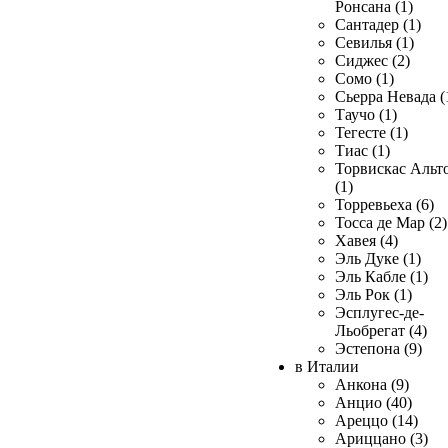
Ронсана (1)
Сантадер (1)
Севилья (1)
Сиджес (2)
Сомо (1)
Сьерра Невада (
Таучо (1)
Тегесте (1)
Тиас (1)
Торвискас Альт
(1)
Торревьеха (6)
Тосса де Мар (2)
Хавея (4)
Эль Дуке (1)
Эль Кабле (1)
Эль Рок (1)
Эсплугес-де-
Льобрегат (4)
Эстепона (9)
в Италии
Анкона (9)
Анцио (40)
Ареццо (14)
Ариццано (3)