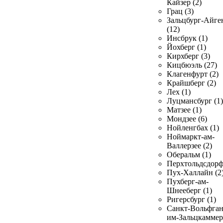
Кайзер (2)
Грац (3)
Зальцбург-Айге
(12)
Инсбрук (1)
Йохберг (1)
Кирхберг (3)
Кицбюэль (27)
Клагенфурт (2)
Крайшберг (2)
Лех (1)
Луцмансбург (1)
Матзее (1)
Мондзее (6)
Нойленгбах (1)
Ноймаркт-ам-
Валлерзее (2)
Оберальм (1)
Перхтольдсдорф
Пух-Халлайн (2
Пухберг-ам-
Шнееберг (1)
Ригерсбург (1)
Санкт-Вольфган
им-Зальцкаммер