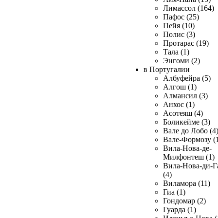
Лимассол (164)
Пафос (25)
Пейя (10)
Полис (3)
Протарас (19)
Тала (1)
Энгоми (2)
в Португалии
Албуфейра (5)
Алгош (1)
Алмансил (3)
Анхос (1)
Асотеяш (4)
Боликейме (3)
Вале до Лобо (4
Вале-Формозу (
Вила-Нова-де-
Милфонтеш (1)
Вила-Нова-ди-Г
(4)
Виламора (11)
Гиа (1)
Гондомар (2)
Гуарда (1)