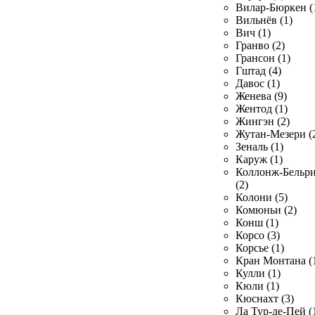
Вилар-Бюркен (
Вильнёв (1)
Вич (1)
Гранво (2)
Грансон (1)
Гштад (4)
Давос (1)
Женева (9)
Жентод (1)
Жингэн (2)
Жутан-Мезери (
Зеналь (1)
Каруж (1)
Коллонж-Бельр
(2)
Колони (5)
Комюньи (2)
Конш (1)
Корсо (3)
Корсье (1)
Кран Монтана (
Кулли (1)
Кюли (1)
Кюснахт (3)
Ла Тур-де-Пей (