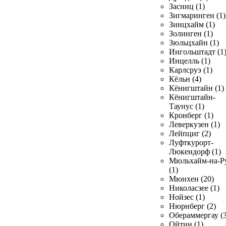
Засниц (1)
Зигмаринген (1)
Зинцхайм (1)
Золинген (1)
Зюльцхайн (1)
Ингольштадт (1
Инцелль (1)
Карлсруэ (1)
Кёльн (4)
Кёнигштайн (1)
Кёнигштайн-
Таунус (1)
Кронберг (1)
Леверкузен (1)
Лейпциг (2)
Луфткурорт-
Люкендорф (1)
Мюльхайм-на-Р
(1)
Мюнхен (20)
Николасзее (1)
Нойзес (1)
Нюрнберг (2)
Обераммергау (3
Ойтин (1)