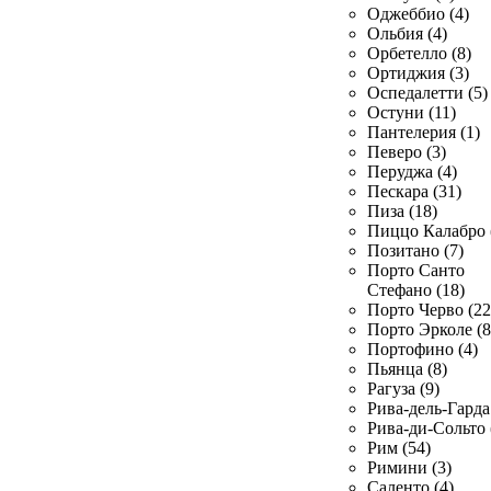
Оджеббио (4)
Ольбия (4)
Орбетелло (8)
Ортиджия (3)
Оспедалетти (5)
Остуни (11)
Пантелерия (1)
Певеро (3)
Перуджа (4)
Пескара (31)
Пиза (18)
Пиццо Калабро 
Позитано (7)
Порто Санто
Стефано (18)
Порто Черво (22
Порто Эрколе (8
Портофино (4)
Пьянца (8)
Рагуза (9)
Рива-дель-Гарда 
Рива-ди-Сольто 
Рим (54)
Римини (3)
Саленто (4)