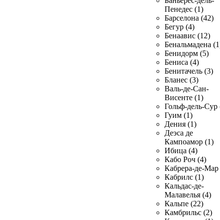
Баньерес-дель-
Пенедес (1)
Барселона (42)
Бегур (4)
Бенаавис (12)
Бенальмадена (1
Бенидорм (5)
Бениса (4)
Бенитачель (3)
Бланес (3)
Валь-де-Сан-
Висенте (1)
Гольф-дель-Сур 
Гуим (1)
Дения (1)
Деэса де
Кампоамор (1)
Ибица (4)
Кабо Роч (4)
Кабрера-де-Мар 
Кабрилс (1)
Кальдас-де-
Малавелья (4)
Кальпе (22)
Камбрильс (2)