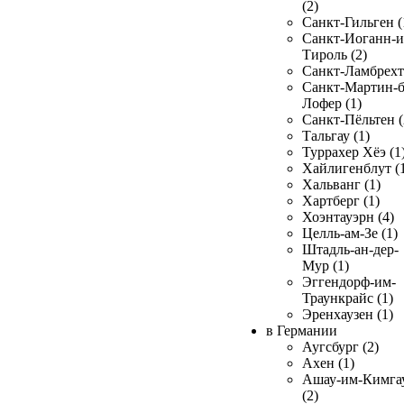
(2)
Санкт-Гильген (
Санкт-Иоганн-и
Тироль (2)
Санкт-Ламбрехт 
Санкт-Мартин-б
Лофер (1)
Санкт-Пёльтен (
Тальгау (1)
Туррахер Хёэ (1
Хайлигенблут (
Хальванг (1)
Хартберг (1)
Хоэнтауэрн (4)
Целль-ам-Зе (1)
Штадль-ан-дер-
Мур (1)
Эггендорф-им-
Траункрайс (1)
Эренхаузен (1)
в Германии
Аугсбург (2)
Ахен (1)
Ашау-им-Кимга
(2)