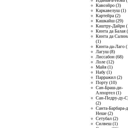
Иданья-а-Нова (
Кавоэйро (3)
Каркавелуш (1)
Картейра (2)
Кашкайш (29)
Каштру-Дайри (
Кинта да Балая (
Кинта да Салин
(1)
Кинта-да-Лаго (
Лагуш (8)
Лиссабон (68)
Лоле (12)
Майя (1)
Набу (1)
Парражил (2)
Порту (10)
Сан-Браш-ди-
Алпортел (1)
Сан-Педру-ду-С
(2)
Санта-Барбара-д
Неше (2)
Сетубал (2)
Силвеш (1)