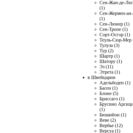
Сен-Жан-де-Лю
(1)
Сен-Жермен-ан
(1)
Сен-Люнер (1)
Сен-Тропе (1)
Сорт-Осгор (1)
Теуль-Сюр-Мер 
Тулуза (3)
Тур (2)
Шартр (1)
Шатору (1)
Эз (11)
Этрета (1)
в Швейцарии
Адельбоден (1)
Басен (1)
Блоне (5)
Бриссаго (1)
Брусино Арсиц
(1)
Бюшийон (1)
Веве (2)
Вербье (12)
Версуа (1)