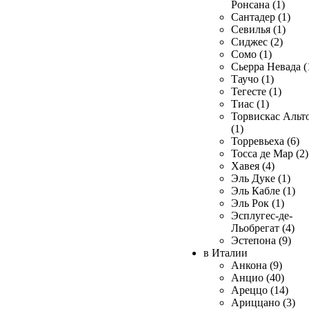
Ронсана (1)
Сантадер (1)
Севилья (1)
Сиджес (2)
Сомо (1)
Сьерра Невада (
Таучо (1)
Тегесте (1)
Тиас (1)
Торвискас Альт
(1)
Торревьеха (6)
Тосса де Мар (2)
Хавея (4)
Эль Дуке (1)
Эль Кабле (1)
Эль Рок (1)
Эсплугес-де-
Льобрегат (4)
Эстепона (9)
в Италии
Анкона (9)
Анцио (40)
Ареццо (14)
Ариццано (3)