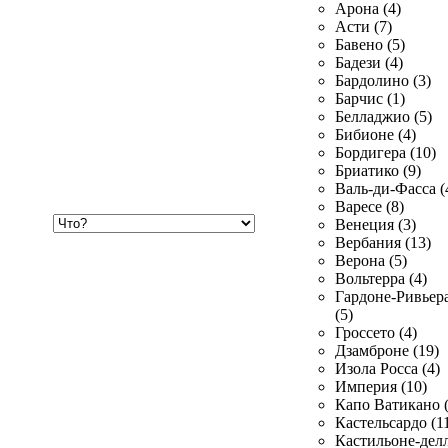
Арона (4)
Асти (7)
Бавено (5)
Бадези (4)
Бардолино (3)
Барчис (1)
Белладжио (5)
Бибионе (4)
Бордигера (10)
Бриатико (9)
Валь-ди-Фасса (
Варесе (8)
Хочу
Венеция (3)
купить
Вербания (13)
Верона (5)
Вольтерра (4)
Гардоне-Ривьер
(5)
Гроссето (4)
Дзамброне (19)
Изола Росса (4)
Империя (10)
Капо Ватикано (
Кастельсардо (1
Кастильоне-делл