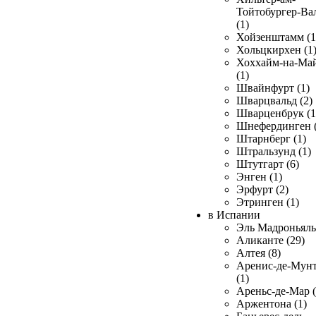
Тойтобургер-Ва
(1)
Хойзенштамм (1
Хольцкирхен (1
Хоххайм-на-Ма
(1)
Швайнфурт (1)
Шварцвальд (2)
Шварценбрук (1
Шнефердинген (
Штарнберг (1)
Штральзунд (1)
Штутгарт (6)
Энген (1)
Эрфурт (2)
Этринген (1)
в Испании
Эль Мадроньяль 
Аликанте (29)
Алтея (8)
Аренис-де-Мун
(1)
Ареньс-де-Мар (
Аржентона (1)