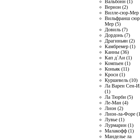
Вальбонн (1)
Вернон (2)
Вилле-сюр-Мер 
Вильфранш сюр
Мер (5)
Довиль (7)
Дордонь (7)
Драгиньян (2)
Камбремер (1)
Канны (36)
Кап д`Аи (1)
Компьен (1)
Коньяк (11)
Кроси (1)
Куршевель (10)
Ла Варен Сен-И
(1)
Ла Тюрби (5)
Ле-Ман (4)
Лион (2)
Лион-ла-Форе (1
Лувье (1)
Лурмарин (1)
Малакофф (1)
Манделье ла