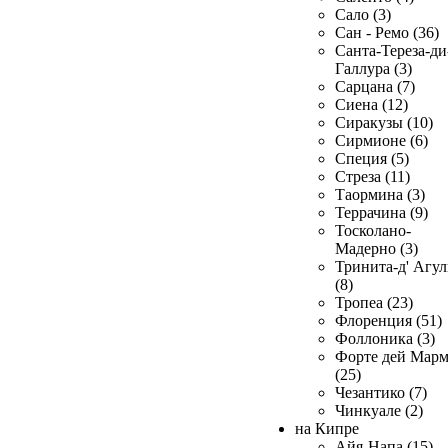
Сало (3)
Сан - Ремо (36)
Санта-Тереза-ди
Галлура (3)
Сарцана (7)
Сиена (12)
Сиракузы (10)
Сирмионе (6)
Специя (5)
Стреза (11)
Таормина (3)
Террачина (9)
Тосколано-
Мадерно (3)
Тринита-д' Агул
(8)
Тропеа (23)
Флоренция (51)
Фоллоника (3)
Форте дей Мар
(25)
Чезантико (7)
Чинкуале (2)
на Кипре
Айя-Напа (15)