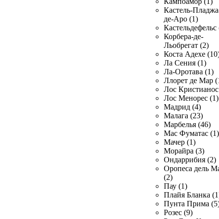
Кампоамор (1)
Кастель-Пладжа
де-Аро (1)
Кастельдефельс 
Корбера-де-
Льобрегат (2)
Коста Адехе (10
Ла Сения (1)
Ла-Оротава (1)
Ллорет де Мар (
Лос Кристианос 
Лос Менорес (1)
Мадрид (4)
Малага (23)
Марбелья (46)
Мас Фуматас (1)
Мачер (1)
Морайра (3)
Ондаррибия (2)
Оропеса дель М
(2)
Пау (1)
Плайя Бланка (1
Пунта Прима (5
Розес (9)