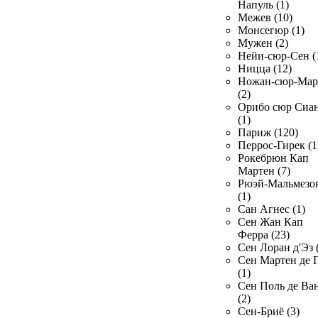
Напуль (1)
Межев (10)
Монсегюр (1)
Мужен (2)
Нейи-сюр-Сен (
Ницца (12)
Ножан-сюр-Ма
(2)
Орибо сюр Сиа
(1)
Париж (120)
Перрос-Гирек (1
Рокебрюн Кап
Мартен (7)
Рюэй-Мальмезо
(1)
Сан Агнес (1)
Сен Жан Кап
Ферра (23)
Сен Лоран д'Эз 
Сен Мартен де 
(1)
Сен Поль де Ва
(2)
Сен-Бриё (3)