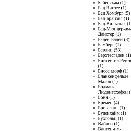
Бабенсхам (1)
Бад Висзее (1)
Бад Хомбург (5)
Бад-Брайзиг (1)
Бад-Вильснак (1
Бад-Мюндер-ам
Дайстер (1)
Баден-Баден (8)
Бамберг (1)
Берлин (53)
Берхтесгаден (1)
Бинген-на-Рейн
(1)
Биссендорф (1)
Бланкенфельде-
Малов (1)
Бодман-
Людвигсхафен (
Бонн (1)
Бремен (4)
Бризеланг (1)
Буденхайм (1)
Бухгольц (1)
Вайден (1)
Ванген-им-