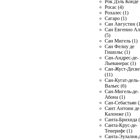
Рок Дэль Конде 
Росас (4)
Рохалес (1)
Сагаро (1)
Сан Августин (1
Сан Евгенио Ал
(5)
Сан Мигель (1)
Сан Фелиу де
Гишольс (1)
Сан-Андрес-де-
Льеванерас (1)
Сан-Жуст-Десве
(11)
Сан-Кугат-дель-
Вальес (6)
Сан-Мигель-де-
Абона (1)
Сан-Себастьян (
Сант Антони де
Калонже (1)
Санта-Брихида (
Санта-Крус-де-
Тенерифе (1)
Санта-Эулалия-д