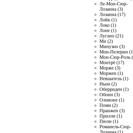
Ле-Мон-Сюр-
Лозанна (3)
Лозанна (17)
Лойк (1)
Локо (1)
Лоне (1)
Лугано (21)
Ми (2)
Минузио (3)
Мон-Пелерин (1
Мон-Сюр-Роль (
Монтрё (17)
Морже (3)
Моржен (1)
Невшатель (1)
Ньон (2)
Оберриден (1)
Обонн (3)
Оливоне (1)
Поми (2)
Пранжен (3)
Прилли (1)
Пюли (1)
Романель-Сюр-
Лозанна (1)