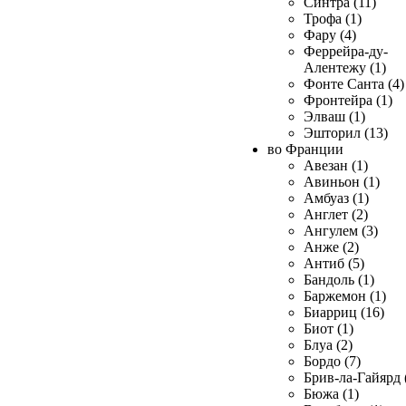
Синтра (11)
Трофа (1)
Фару (4)
Феррейра-ду-
Алентежу (1)
Фонте Санта (4)
Фронтейра (1)
Элваш (1)
Эшторил (13)
во Франции
Авезан (1)
Авиньон (1)
Амбуаз (1)
Англет (2)
Ангулем (3)
Анже (2)
Антиб (5)
Бандоль (1)
Баржемон (1)
Биарриц (16)
Биот (1)
Блуа (2)
Бордо (7)
Брив-ла-Гайярд 
Бюжа (1)