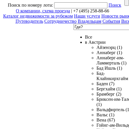
Поиск по номеру лота:
Поиск
О компании, схема проезда
| +7 (495) 258-88-66
Каталог недвижимости за рубежом
Наши услуги
Новости рын
Путеводитель
Сотрудничество
Владельцам
События
Виз
Все
в Австрии
Айзенэрц (1)
Аннаберг (1)
Аннаберг-им-
Ламмерталь (1)
Бад Ишль (1)
Бад-
Клайнкирхгайм 
Баден (7)
Бергхайм (1)
Брамберг (2)
Бриксен-им-Тал
(1)
Вальдфиртель (1
Вальс (1)
Вена (67)
Гойнг-ам-Вильд