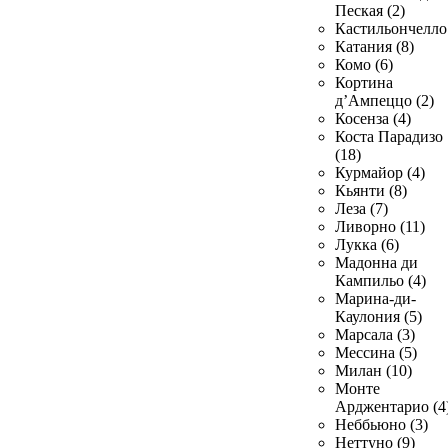
Пеская (2)
Кастильончелло 
Катания (8)
Комо (6)
Кортина
д’Ампеццо (2)
Косенза (4)
Коста Парадизо
(18)
Курмайор (4)
Кьянти (8)
Леза (7)
Ливорно (11)
Лукка (6)
Мадонна ди
Кампильо (4)
Марина-ди-
Каулония (5)
Марсала (3)
Мессина (5)
Милан (10)
Монте
Арджентарио (4
Неббьюно (3)
Неттуно (9)