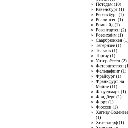
Потсдам (10)
Равенсбург (1)
Регенсбург (1)
Реллинген (1)
Ремшайд (1)
Розенгартен (2)
Розенхайм (1)
Саарбрюккен (1
Тегернзее (1)
Тельтов (1)
Торгау (1)
Унтервёссен (2)
Фатерштеттен (1
Фельдафинг (1)
Фрайбург (1)
Франкфурт-на-
Майне (11)
Фрауенмарк (1)
Фридберг (1)
Фюрт (1)
Фюссен (1)
Хагнау-Бодензе
(1)
Хехендорф (1)
Хильтер-ам-