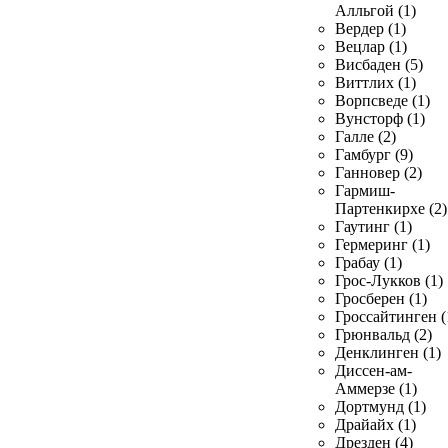
Алльгой (1)
Вердер (1)
Вецлар (1)
Висбаден (5)
Виттлих (1)
Ворпсведе (1)
Вунсторф (1)
Галле (2)
Гамбург (9)
Ганновер (2)
Гармиш-
Партенкирхе (2)
Гаутинг (1)
Гермеринг (1)
Грабау (1)
Грос-Лукков (1)
Гросберен (1)
Гроссайтинген (
Грюнвальд (2)
Денклинген (1)
Диссен-ам-
Аммерзе (1)
Дортмунд (1)
Драйайх (1)
Дрезден (4)