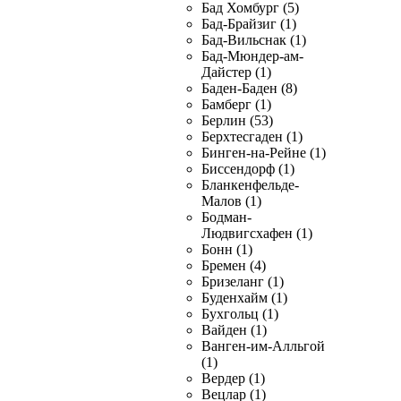
Бад Хомбург (5)
Бад-Брайзиг (1)
Бад-Вильснак (1)
Бад-Мюндер-ам-
Дайстер (1)
Баден-Баден (8)
Бамберг (1)
Берлин (53)
Берхтесгаден (1)
Бинген-на-Рейне (1)
Биссендорф (1)
Бланкенфельде-
Малов (1)
Бодман-
Людвигсхафен (1)
Бонн (1)
Бремен (4)
Бризеланг (1)
Буденхайм (1)
Бухгольц (1)
Вайден (1)
Ванген-им-Алльгой
(1)
Вердер (1)
Вецлар (1)