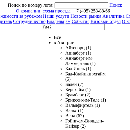
Поиск по номеру лота:
Поиск
О компании, схема проезда
| +7 (495) 258-88-66
ижимости за рубежом
Наши услуги
Новости рынка
Аналитика
Ст
дитель
Сотрудничество
Владельцам
События
Визовый отдел
О к
Все
в Австрии
Айзенэрц (1)
Аннаберг (1)
Аннаберг-им-
Ламмерталь (1)
Бад Ишль (1)
Бад-Клайнкирхгайм
(5)
Баден (7)
Бергхайм (1)
Брамберг (2)
Бриксен-им-Тале (1)
Вальдфиртель (1)
Вальс (1)
Вена (67)
Гойнг-ам-Вильден-
Кайзер (2)