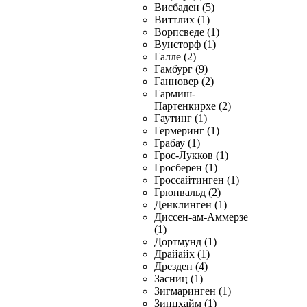
Висбаден (5)
Виттлих (1)
Ворпсведе (1)
Вунсторф (1)
Галле (2)
Гамбург (9)
Ганновер (2)
Гармиш-
Партенкирхе (2)
Гаутинг (1)
Гермеринг (1)
Грабау (1)
Грос-Лукков (1)
Гросберен (1)
Гроссайтинген (1)
Грюнвальд (2)
Денклинген (1)
Диссен-ам-Аммерзе
(1)
Дортмунд (1)
Драйайх (1)
Дрезден (4)
Засниц (1)
Зигмаринген (1)
Зинцхайм (1)