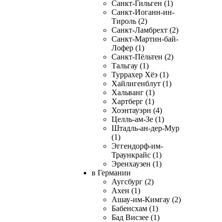
Санкт-Гильген (1)
Санкт-Иоганн-ин-
Тироль (2)
Санкт-Ламбрехт (2)
Санкт-Мартин-бай-
Лофер (1)
Санкт-Пёльтен (2)
Тальгау (1)
Туррахер Хёэ (1)
Хайлигенблут (1)
Хальванг (1)
Хартберг (1)
Хоэнтауэрн (4)
Целль-ам-Зе (1)
Штадль-ан-дер-Мур
(1)
Эггендорф-им-
Траункрайс (1)
Эренхаузен (1)
в Германии
Аугсбург (2)
Ахен (1)
Ашау-им-Кимгау (2)
Бабенсхам (1)
Бад Висзее (1)