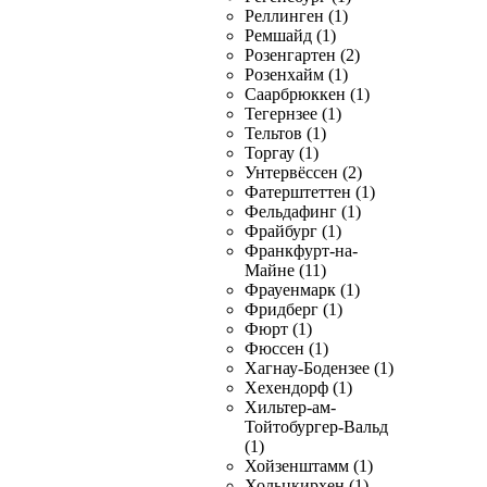
Реллинген (1)
Ремшайд (1)
Розенгартен (2)
Розенхайм (1)
Саарбрюккен (1)
Тегернзее (1)
Тельтов (1)
Торгау (1)
Унтервёссен (2)
Фатерштеттен (1)
Фельдафинг (1)
Фрайбург (1)
Франкфурт-на-
Майне (11)
Фрауенмарк (1)
Фридберг (1)
Фюрт (1)
Фюссен (1)
Хагнау-Бодензее (1)
Хехендорф (1)
Хильтер-ам-
Тойтобургер-Вальд
(1)
Хойзенштамм (1)
Хольцкирхен (1)