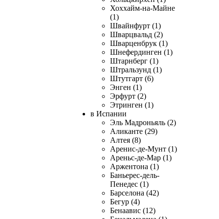
Хоххайм-на-Майне
(1)
Швайнфурт (1)
Шварцвальд (2)
Шварценбрук (1)
Шнефердинген (1)
Штарнберг (1)
Штральзунд (1)
Штутгарт (6)
Энген (1)
Эрфурт (2)
Этринген (1)
в Испании
Эль Мадроньяль (2)
Аликанте (29)
Алтея (8)
Аренис-де-Мунт (1)
Ареньс-де-Мар (1)
Аржентона (1)
Баньерес-дель-
Пенедес (1)
Барселона (42)
Бегур (4)
Бенаавис (12)