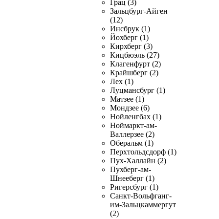
Грац (3)
Зальцбург-Айген
(12)
Инсбрук (1)
Йохберг (1)
Кирхберг (3)
Кицбюэль (27)
Клагенфурт (2)
Крайшберг (2)
Лех (1)
Луцмансбург (1)
Матзее (1)
Мондзее (6)
Нойленгбах (1)
Ноймаркт-ам-
Валлерзее (2)
Оберальм (1)
Перхтольдсдорф (1)
Пух-Халлайн (2)
Пухберг-ам-
Шнееберг (1)
Ригерсбург (1)
Санкт-Вольфганг-
им-Зальцкаммергут
(2)