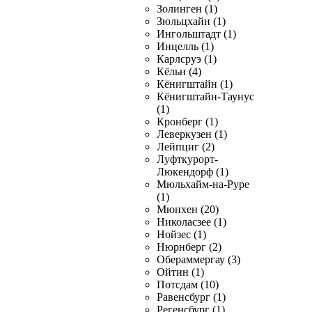
Золинген (1)
Зюльцхайн (1)
Ингольштадт (1)
Инцелль (1)
Карлсруэ (1)
Кёльн (4)
Кёнигштайн (1)
Кёнигштайн-Таунус
(1)
Кронберг (1)
Леверкузен (1)
Лейпциг (2)
Луфткурорт-
Люкендорф (1)
Мюльхайм-на-Руре
(1)
Мюнхен (20)
Николасзее (1)
Нойзес (1)
Нюрнберг (2)
Обераммергау (3)
Ойтин (1)
Потсдам (10)
Равенсбург (1)
Регенсбург (1)