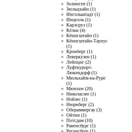
Золинген (1)
Зюльцхайн (1)
Ингольштадт (1)
Инцелль (1)
Карлсруэ (1)
Кёльн (4)
Кёнигштайн (1)
Кёнигштайн-Таунус
(1)
Кронберг (1)
Леверкузен (1)
Лейпциг (2)
Луфткурорт-
Люкендорф (1)
Мюльхайм-на-Руре
(1)
Мюнхен (20)
Николасзее (1)
Нойзес (1)
Нюрнберг (2)
Обераммергау (3)
Ойтин (1)
Потсдам (10)
Равенсбург (1)
Регенсбург (1)