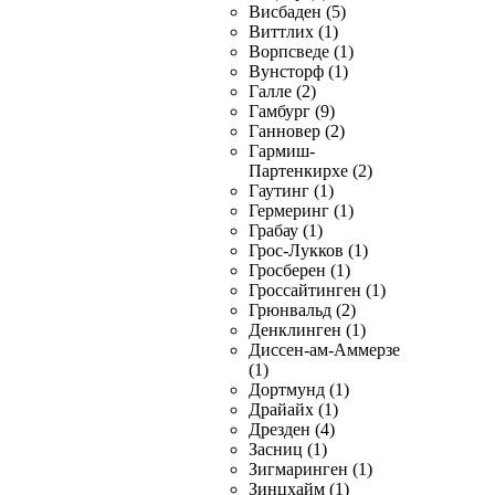
Висбаден (5)
Виттлих (1)
Ворпсведе (1)
Вунсторф (1)
Галле (2)
Гамбург (9)
Ганновер (2)
Гармиш-
Партенкирхе (2)
Гаутинг (1)
Гермеринг (1)
Грабау (1)
Грос-Лукков (1)
Гросберен (1)
Гроссайтинген (1)
Грюнвальд (2)
Денклинген (1)
Диссен-ам-Аммерзе
(1)
Дортмунд (1)
Драйайх (1)
Дрезден (4)
Засниц (1)
Зигмаринген (1)
Зинцхайм (1)