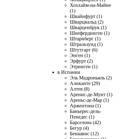
Хоххайм-на-Майне
(1)
Швайнфурт (1)
Шварцвальд (2)
Шварценбрук (1)
Шнефердинген (1)
Штарнберг (1)
Штральзунд (1)
Штутгарт (6)
Энген (1)
Эрфурт (2)
Этринген (1)
в Испании
Эль Мадроньяль (2)
Аликанте (29)
Алтея (8)
Аренис-де-Мунт (1)
Ареньс-де-Мар (1)
Аржентона (1)
Баньерес-дель-
Пенедес (1)
Барселона (42)
Бегур (4)
Бенаавис (12)