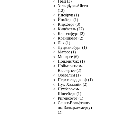
Грац (3)
Зальцбург-Айген
(12)
Инсбрук (1)
Йохберг (1)
Кирхберг (3)
Кицбюэль (27)
Клагенфурт (2)
Крайшберг (2)
Лех (1)
Луцмансбург (1)
Матзее (1)
Мондзее (6)
Нойленгбах (1)
Ноймаркт-ам-
Валлерзее (2)
Оберальм (1)
Перхтольдсдорф (1)
Пух-Халлайн (2)
Пухберг-ам-
Шнееберг (1)
Ригерсбург (1)
Санкт-Вольфганг-
им-Зальцкаммергут
(2)