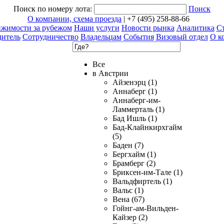
Поиск по номеру лота:
Поиск
О компании, схема проезда
| +7 (495) 258-88-66
ижимости за рубежом
Наши услуги
Новости рынка
Аналитика
Ст
дитель
Сотрудничество
Владельцам
События
Визовый отдел
О к
Все
в Австрии
Айзенэрц (1)
Аннаберг (1)
Аннаберг-им-
Ламмерталь (1)
Бад Ишль (1)
Бад-Клайнкирхгайм
(5)
Баден (7)
Бергхайм (1)
Брамберг (2)
Бриксен-им-Тале (1)
Вальдфиртель (1)
Вальс (1)
Вена (67)
Гойнг-ам-Вильден-
Кайзер (2)