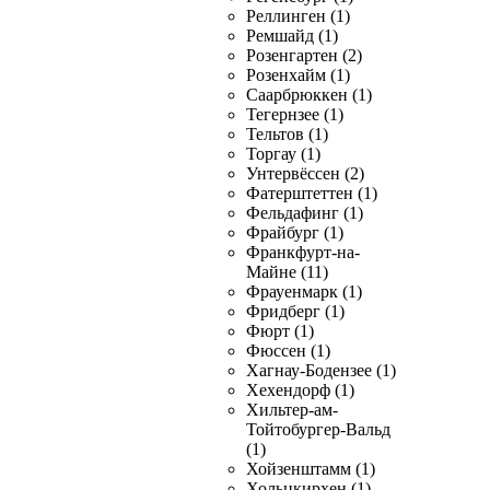
Реллинген (1)
Ремшайд (1)
Розенгартен (2)
Розенхайм (1)
Саарбрюккен (1)
Тегернзее (1)
Тельтов (1)
Торгау (1)
Унтервёссен (2)
Фатерштеттен (1)
Фельдафинг (1)
Фрайбург (1)
Франкфурт-на-
Майне (11)
Фрауенмарк (1)
Фридберг (1)
Фюрт (1)
Фюссен (1)
Хагнау-Бодензее (1)
Хехендорф (1)
Хильтер-ам-
Тойтобургер-Вальд
(1)
Хойзенштамм (1)
Хольцкирхен (1)