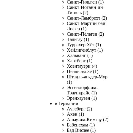
Санкт-Гильген (1)
Санкт-Иоганн-ин-
Тироль (2)
Санкт-Ламбрехт (2)
Санкт-Мартин-бай-
Лофер (1)
Санкт-Пёльтен (2)
Тальгау (1)
Туррахер Хёэ (1)
Хайлигенблут (1)
Хальванг (1)
Хартберг (1)
Хоэнтауэрн (4)
Целль-ам-Зе (1)
Штадль-ан-дер-Мур
(1)
Эггендорф-им-
Траункрайс (1)
Эренхаузен (1)
в Германии
Аугсбург (2)
Ахен (1)
Ашау-им-Кимгау (2)
Бабенсхам (1)
Бад Висзее (1)