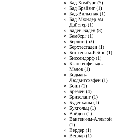
Бад Хомбург (5)
Бад-Брайзиг (1)
Бад-Вильснак (1)
Бад-Мюндер-ам-
Дайстер (1)
Баден-Баден (8)
Бамберг (1)
Берлин (53)
Берхтесгаден (1)
Бинген-на-Рейне (1)
Биссендорф (1)
Бланкенфельде-
Малов (1)
Бодман-
Людвигсхафен (1)
Бонн (1)
Бремен (4)
Бризеланг (1)
Буденхайм (1)
Бухгольц (1)
Вайден (1)
Ванген-им-Алльгой
(1)
Вердер (1)
Вецлар (1)