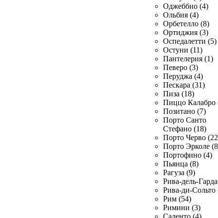
Оджеббио (4)
Ольбия (4)
Орбетелло (8)
Ортиджия (3)
Оспедалетти (5)
Остуни (11)
Пантелерия (1)
Певеро (3)
Перуджа (4)
Пескара (31)
Пиза (18)
Пиццо Калабро 
Позитано (7)
Порто Санто
Стефано (18)
Порто Черво (22
Порто Эрколе (8
Портофино (4)
Пьянца (8)
Рагуза (9)
Рива-дель-Гарда 
Рива-ди-Сольто 
Рим (54)
Римини (3)
Саленто (4)