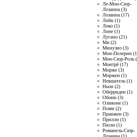
Ле-Мон-Сюр-
Лозанна (3)
Лозанна (17)
Лойк (1)
Локо (1)
Лоне (1)
Лугано (21)
Ми (2)
Минузио (3)
Мон-Пелерин (1
Мон-Сюр-Роль (
Монтрё (17)
Морже (3)
Моржен (1)
Невшатель (1)
Ньон (2)
Оберриден (1)
Обонн (3)
Оливоне (1)
Поми (2)
Пранжен (3)
Прилли (1)
Пюли (1)
Романель-Сюр-
Лозанна (1)