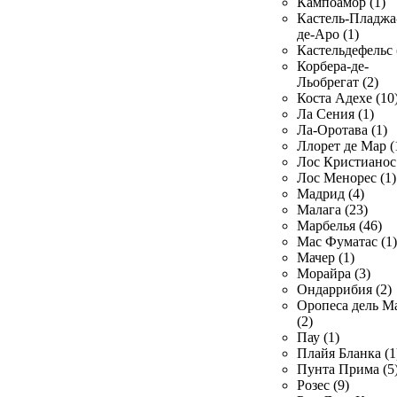
Кампоамор (1)
Кастель-Пладжа
де-Аро (1)
Кастельдефельс 
Корбера-де-
Льобрегат (2)
Коста Адехе (10
Ла Сения (1)
Ла-Оротава (1)
Ллорет де Мар (
Лос Кристианос 
Лос Менорес (1)
Мадрид (4)
Малага (23)
Марбелья (46)
Мас Фуматас (1)
Мачер (1)
Морайра (3)
Ондаррибия (2)
Оропеса дель М
(2)
Пау (1)
Плайя Бланка (1
Пунта Прима (5
Розес (9)