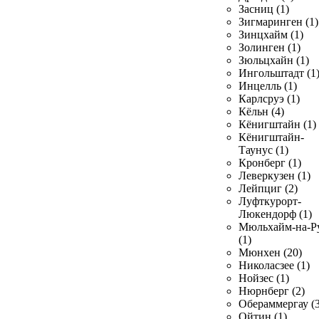
Засниц (1)
Зигмаринген (1)
Зинцхайм (1)
Золинген (1)
Зюльцхайн (1)
Ингольштадт (1
Инцелль (1)
Карлсруэ (1)
Кёльн (4)
Кёнигштайн (1)
Кёнигштайн-
Таунус (1)
Кронберг (1)
Леверкузен (1)
Лейпциг (2)
Луфткурорт-
Люкендорф (1)
Мюльхайм-на-Р
(1)
Мюнхен (20)
Николасзее (1)
Нойзес (1)
Нюрнберг (2)
Обераммергау (3
Ойтин (1)