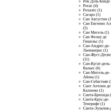
Рок Дэль Конде 
Росас (4)
Рохалес (1)
Сагаро (1)
Сан Августин (1
Сан Евгенио Ал
(5)
Сан Мигель (1)
Сан Фелиу де
Гишольс (1)
Сан-Андрес-де-
Льеванерас (1)
Сан-Жуст-Десве
(11)
Сан-Кугат-дель-
Вальес (6)
Сан-Мигель-де-
Абона (1)
Сан-Себастьян (
Сант Антони де
Калонже (1)
Санта-Брихида (
Санта-Крус-де-
Тенерифе (1)
Санта-Эулалия-д