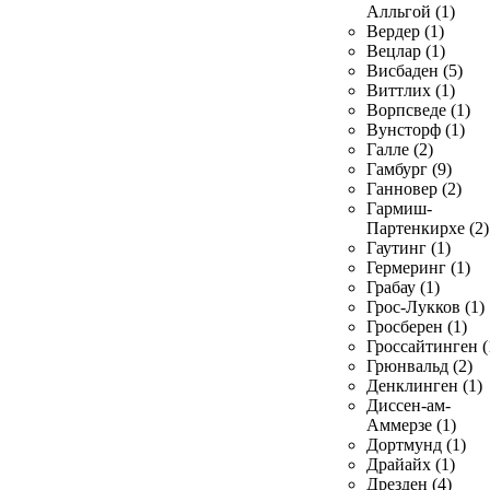
Алльгой (1)
Вердер (1)
Вецлар (1)
Висбаден (5)
Виттлих (1)
Ворпсведе (1)
Вунсторф (1)
Галле (2)
Гамбург (9)
Ганновер (2)
Гармиш-
Партенкирхе (2)
Гаутинг (1)
Гермеринг (1)
Грабау (1)
Грос-Лукков (1)
Гросберен (1)
Гроссайтинген (
Грюнвальд (2)
Денклинген (1)
Диссен-ам-
Аммерзе (1)
Дортмунд (1)
Драйайх (1)
Дрезден (4)