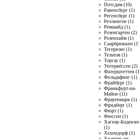
Потсдам (10)
Равенсбург (1)
Регенсбург (1)
Реллинген (1)
Ремшайд (1)
Розенгартен (2)
Розенхайм (1)
Саарбрюккен (1
Тегернзее (1)
Тельтов (1)
Торгау (1)
Унтервёссен (2)
Фатерштеттен (1
Фельдафинг (1)
Фрайбург (1)
Франкфурт-на-
Майне (11)
Фрауенмарк (1)
Фридберг (1)
Фюрт (1)
Фюссен (1)
Хагнау-Бодензе
(1)
Хехендорф (1)
Хильтер-ам-