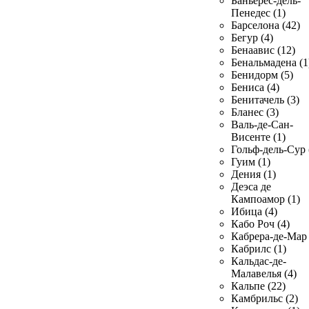
Баньерес-дель-
Пенедес (1)
Барселона (42)
Бегур (4)
Бенаавис (12)
Бенальмадена (1
Бенидорм (5)
Бениса (4)
Бенитачель (3)
Бланес (3)
Валь-де-Сан-
Висенте (1)
Гольф-дель-Сур 
Гуим (1)
Дения (1)
Деэса де
Кампоамор (1)
Ибица (4)
Кабо Роч (4)
Кабрера-де-Мар 
Кабрилс (1)
Кальдас-де-
Малавелья (4)
Кальпе (22)
Камбрильс (2)