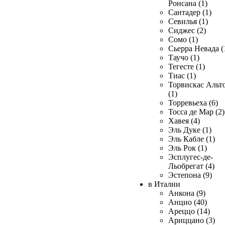
Ронсана (1)
Сантадер (1)
Севилья (1)
Сиджес (2)
Сомо (1)
Сьерра Невада (
Таучо (1)
Тегесте (1)
Тиас (1)
Торвискас Альт
(1)
Торревьеха (6)
Тосса де Мар (2)
Хавея (4)
Эль Дуке (1)
Эль Кабле (1)
Эль Рок (1)
Эсплугес-де-
Льобрегат (4)
Эстепона (9)
в Италии
Анкона (9)
Анцио (40)
Ареццо (14)
Ариццано (3)