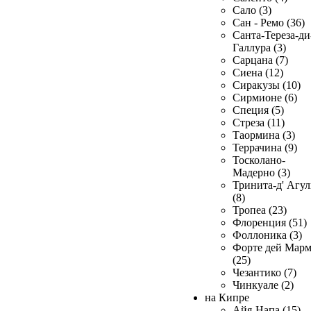
Сало (3)
Сан - Ремо (36)
Санта-Тереза-ди
Галлура (3)
Сарцана (7)
Сиена (12)
Сиракузы (10)
Сирмионе (6)
Специя (5)
Стреза (11)
Таормина (3)
Террачина (9)
Тосколано-
Мадерно (3)
Тринита-д' Агул
(8)
Тропеа (23)
Флоренция (51)
Фоллоника (3)
Форте дей Мар
(25)
Чезантико (7)
Чинкуале (2)
на Кипре
Айя-Напа (15)