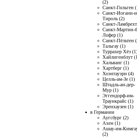
(2)
Санкт-Гильген (
Санкт-Иоганн-и
Тироль (2)
Санкт-Ламбрехт 
Санкт-Мартин-б
Лофер (1)
Санкт-Пёльтен (
Тальгау (1)
Туррахер Хёэ (1
Хайлигенблут (
Хальванг (1)
Хартберг (1)
Хоэнтауэрн (4)
Целль-ам-Зе (1)
Штадль-ан-дер-
Мур (1)
Эггендорф-им-
Траункрайс (1)
Эренхаузен (1)
в Германии
Аугсбург (2)
Ахен (1)
Ашау-им-Кимга
(2)