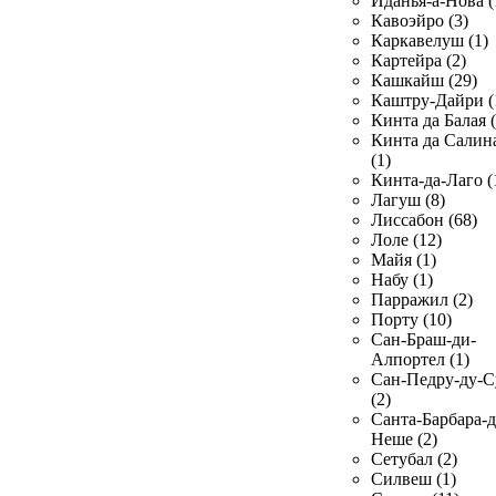
Иданья-а-Нова (
Кавоэйро (3)
Каркавелуш (1)
Картейра (2)
Кашкайш (29)
Каштру-Дайри (
Кинта да Балая (
Кинта да Салин
(1)
Кинта-да-Лаго (
Лагуш (8)
Лиссабон (68)
Лоле (12)
Майя (1)
Набу (1)
Парражил (2)
Порту (10)
Сан-Браш-ди-
Алпортел (1)
Сан-Педру-ду-С
(2)
Санта-Барбара-д
Неше (2)
Сетубал (2)
Силвеш (1)