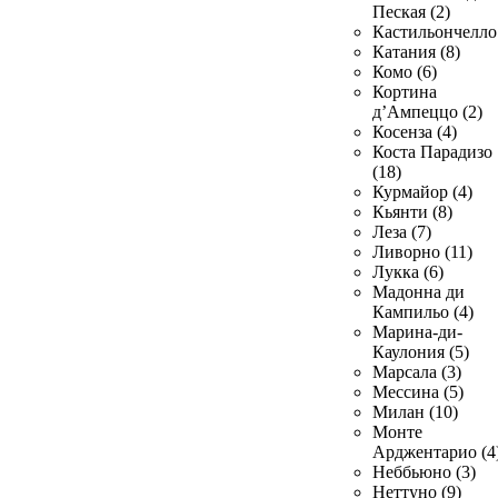
Пеская (2)
Кастильончелло 
Катания (8)
Комо (6)
Кортина
д’Ампеццо (2)
Косенза (4)
Коста Парадизо
(18)
Курмайор (4)
Кьянти (8)
Леза (7)
Ливорно (11)
Лукка (6)
Мадонна ди
Кампильо (4)
Марина-ди-
Каулония (5)
Марсала (3)
Мессина (5)
Милан (10)
Монте
Арджентарио (4
Неббьюно (3)
Неттуно (9)