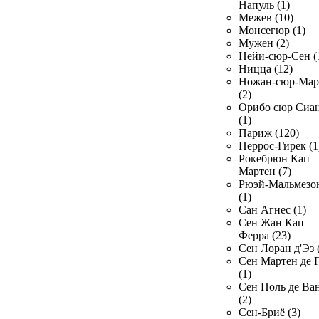
Напуль (1)
Межев (10)
Монсегюр (1)
Мужен (2)
Нейи-сюр-Сен (
Ницца (12)
Ножан-сюр-Ма
(2)
Орибо сюр Сиа
(1)
Париж (120)
Перрос-Гирек (1
Рокебрюн Кап
Мартен (7)
Рюэй-Мальмезо
(1)
Сан Агнес (1)
Сен Жан Кап
Ферра (23)
Сен Лоран д'Эз 
Сен Мартен де 
(1)
Сен Поль де Ва
(2)
Сен-Бриё (3)