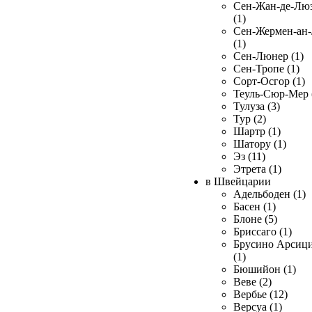
Сен-Жан-де-Лю
(1)
Сен-Жермен-ан
(1)
Сен-Люнер (1)
Сен-Тропе (1)
Сорт-Осгор (1)
Теуль-Сюр-Мер 
Тулуза (3)
Тур (2)
Шартр (1)
Шатору (1)
Эз (11)
Этрета (1)
в Швейцарии
Адельбоден (1)
Басен (1)
Блоне (5)
Бриссаго (1)
Брусино Арсиц
(1)
Бюшийон (1)
Веве (2)
Вербье (12)
Версуа (1)