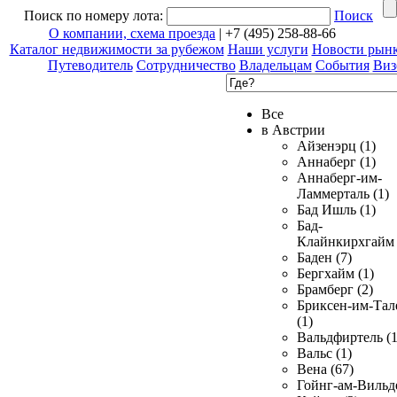
Поиск по номеру лота:
Поиск
О компании, схема проезда
| +7 (495) 258-88-66
Каталог недвижимости за рубежом
Наши услуги
Новости рын
Путеводитель
Сотрудничество
Владельцам
События
Виз
Все
в Австрии
Айзенэрц (1)
Аннаберг (1)
Аннаберг-им-
Ламмерталь (1)
Бад Ишль (1)
Бад-
Клайнкирхгайм 
Баден (7)
Бергхайм (1)
Брамберг (2)
Бриксен-им-Тал
(1)
Вальдфиртель (1
Вальс (1)
Вена (67)
Гойнг-ам-Вильд