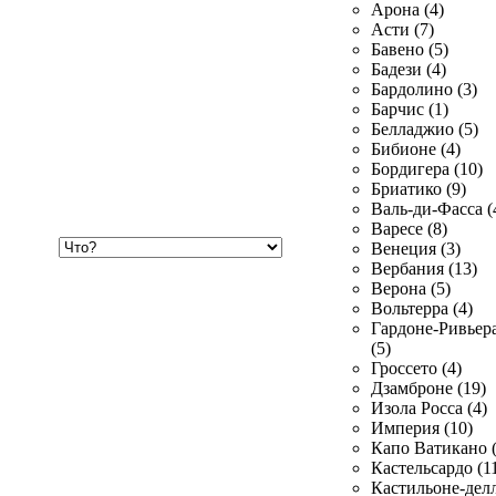
Арона (4)
Асти (7)
Бавено (5)
Бадези (4)
Бардолино (3)
Барчис (1)
Белладжио (5)
Бибионе (4)
Бордигера (10)
Бриатико (9)
Валь-ди-Фасса (
Варесе (8)
Хочу
Венеция (3)
купить
Вербания (13)
Верона (5)
Вольтерра (4)
Гардоне-Ривьер
(5)
Гроссето (4)
Дзамброне (19)
Изола Росса (4)
Империя (10)
Капо Ватикано (
Кастельсардо (1
Кастильоне-делл