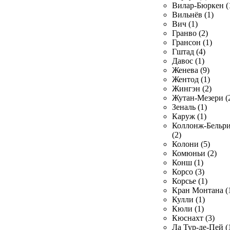
Вилар-Бюркен (
Вильнёв (1)
Вич (1)
Гранво (2)
Грансон (1)
Гштад (4)
Давос (1)
Женева (9)
Жентод (1)
Жингэн (2)
Жутан-Мезери (
Зеналь (1)
Каруж (1)
Коллонж-Бельр
(2)
Колони (5)
Комюньи (2)
Конш (1)
Корсо (3)
Корсье (1)
Кран Монтана (
Кулли (1)
Кюли (1)
Кюснахт (3)
Ла Тур-де-Пей (