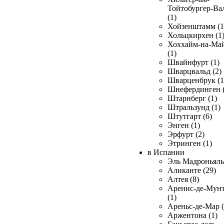
Тойтобургер-Ва
(1)
Хойзенштамм (1
Хольцкирхен (1
Хоххайм-на-Ма
(1)
Швайнфурт (1)
Шварцвальд (2)
Шварценбрук (1
Шнефердинген (
Штарнберг (1)
Штральзунд (1)
Штутгарт (6)
Энген (1)
Эрфурт (2)
Этринген (1)
в Испании
Эль Мадроньяль 
Аликанте (29)
Алтея (8)
Аренис-де-Мун
(1)
Ареньс-де-Мар (
Аржентона (1)