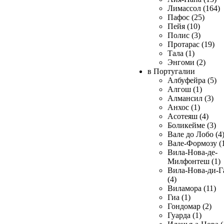
Лимассол (164)
Пафос (25)
Пейя (10)
Полис (3)
Протарас (19)
Тала (1)
Энгоми (2)
в Португалии
Албуфейра (5)
Алгош (1)
Алмансил (3)
Анхос (1)
Асотеяш (4)
Боликейме (3)
Вале до Лобо (4
Вале-Формозу (
Вила-Нова-де-
Милфонтеш (1)
Вила-Нова-ди-Г
(4)
Виламора (11)
Гиа (1)
Гондомар (2)
Гуарда (1)