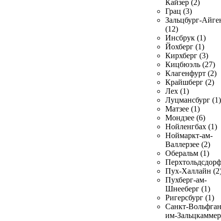
Кайзер (2)
Грац (3)
Зальцбург-Айге
(12)
Инсбрук (1)
Йохберг (1)
Кирхберг (3)
Кицбюэль (27)
Клагенфурт (2)
Крайшберг (2)
Лех (1)
Луцмансбург (1)
Матзее (1)
Мондзее (6)
Нойленгбах (1)
Ноймаркт-ам-
Валлерзее (2)
Оберальм (1)
Перхтольдсдорф
Пух-Халлайн (2
Пухберг-ам-
Шнееберг (1)
Ригерсбург (1)
Санкт-Вольфган
им-Зальцкаммер