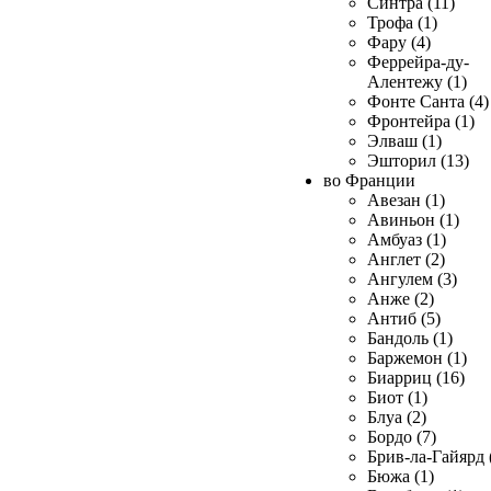
Синтра (11)
Трофа (1)
Фару (4)
Феррейра-ду-
Алентежу (1)
Фонте Санта (4)
Фронтейра (1)
Элваш (1)
Эшторил (13)
во Франции
Авезан (1)
Авиньон (1)
Амбуаз (1)
Англет (2)
Ангулем (3)
Анже (2)
Антиб (5)
Бандоль (1)
Баржемон (1)
Биарриц (16)
Биот (1)
Блуа (2)
Бордо (7)
Брив-ла-Гайярд 
Бюжа (1)