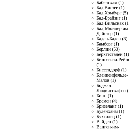
Бабенсхам (1)
Бад Висзее (1)
Бад Хомбург (5)
Бад-Брайзиг (1)
Бад-Вильснак (1
Бад-Мюндер-ам
Дайстер (1)
Баден-Баден (8)
Бамберг (1)
Берлин (53)
Берхтесгаден (1)
Бинген-на-Рейн
(1)
Биссендорф (1)
Бланкенфельде-
Малов (1)
Бодман-
Людвигсхафен (
Бонн (1)
Бремен (4)
Бризеланг (1)
Буденхайм (1)
Бухгольц (1)
Вайден (1)
Ванген-им-