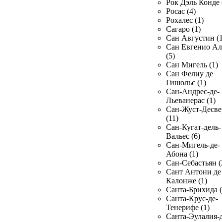
Рок Дэль Конде 
Росас (4)
Рохалес (1)
Сагаро (1)
Сан Августин (1
Сан Евгенио Ал
(5)
Сан Мигель (1)
Сан Фелиу де
Гишольс (1)
Сан-Андрес-де-
Льеванерас (1)
Сан-Жуст-Десве
(11)
Сан-Кугат-дель-
Вальес (6)
Сан-Мигель-де-
Абона (1)
Сан-Себастьян (
Сант Антони де
Калонже (1)
Санта-Брихида (
Санта-Крус-де-
Тенерифе (1)
Санта-Эулалия-д