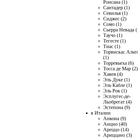
Ронсана (1)
Сантадер (1)
Севилья (1)
Сиджес (2)
Сомо (1)
Сьерра Невада (
Таучо (1)
Тегесте (1)
Тиас (1)
Торвискас Альт
(1)
Торревьеха (6)
Тосса де Мар (2)
Хавея (4)
Эль Дуке (1)
Эль Кабле (1)
Эль Рок (1)
Эсплугес-де-
Льобрегат (4)
Эстепона (9)
в Италии
Анкона (9)
Анцио (40)
Ареццо (14)
Ариццано (3)