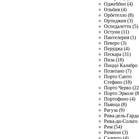
Оджеббио (4)
Ольбия (4)
Орбетелло (8)
Ортиджия (3)
Оспедалетти (5)
Остуни (11)
Пантелерия (1)
Певеро (3)
Перуджа (4)
Пескара (31)
Пиза (18)
Пиццо Калабро 
Позитано (7)
Порто Санто
Стефано (18)
Порто Черво (22
Порто Эрколе (8
Портофино (4)
Пьянца (8)
Рагуза (9)
Рива-дель-Гарда 
Рива-ди-Сольто 
Рим (54)
Римини (3)
Саленто (4)