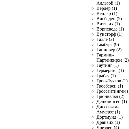
Алльгой (1)
Вердер (1)
Вецлар (1)
Висбаден (5)
Виттлих (1)
Ворпсведе (1)
Вунсторф (1)
Галле (2)
Гамбург (9)
Ганновер (2)
Гармиш-
Партенкирхе (2)
Гаутинг (1)
Гермеринг (1)
Грабау (1)
Грос-Лукков (1)
Гросберен (1)
Гроссайтинген (
Грюнвальд (2)
Денклинген (1)
Диссен-ам-
Аммерзе (1)
Дортмунд (1)
Драйайх (1)
Дрезден (4)