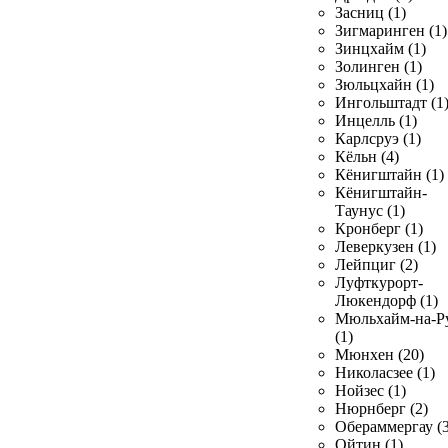
Засниц (1)
Зигмаринген (1)
Зинцхайм (1)
Золинген (1)
Зюльцхайн (1)
Ингольштадт (1
Инцелль (1)
Карлсруэ (1)
Кёльн (4)
Кёнигштайн (1)
Кёнигштайн-
Таунус (1)
Кронберг (1)
Леверкузен (1)
Лейпциг (2)
Луфткурорт-
Люкендорф (1)
Мюльхайм-на-Р
(1)
Мюнхен (20)
Николасзее (1)
Нойзес (1)
Нюрнберг (2)
Обераммергау (3
Ойтин (1)