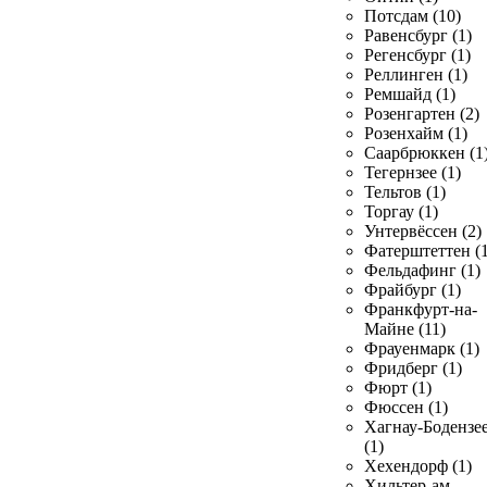
Потсдам (10)
Равенсбург (1)
Регенсбург (1)
Реллинген (1)
Ремшайд (1)
Розенгартен (2)
Розенхайм (1)
Саарбрюккен (1
Тегернзее (1)
Тельтов (1)
Торгау (1)
Унтервёссен (2)
Фатерштеттен (1
Фельдафинг (1)
Фрайбург (1)
Франкфурт-на-
Майне (11)
Фрауенмарк (1)
Фридберг (1)
Фюрт (1)
Фюссен (1)
Хагнау-Бодензе
(1)
Хехендорф (1)
Хильтер-ам-