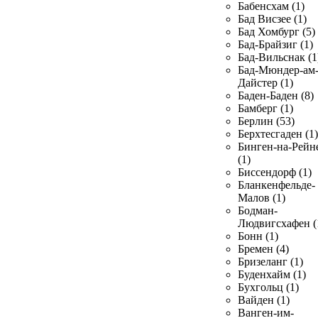
Бабенсхам (1)
Бад Висзее (1)
Бад Хомбург (5)
Бад-Брайзиг (1)
Бад-Вильснак (1
Бад-Мюндер-ам
Дайстер (1)
Баден-Баден (8)
Бамберг (1)
Берлин (53)
Берхтесгаден (1)
Бинген-на-Рейн
(1)
Биссендорф (1)
Бланкенфельде-
Малов (1)
Бодман-
Людвигсхафен (
Бонн (1)
Бремен (4)
Бризеланг (1)
Буденхайм (1)
Бухгольц (1)
Вайден (1)
Ванген-им-