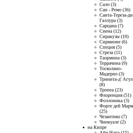
Сало (3)
Сан - Ремо (36)
Санта-Тереза-ди
Галлура (3)
Сарцана (7)
Сиена (12)
Сиракузы (10)
Сирмионе (6)
Специя (5)
Стреза (11)
Таормина (3)
Террачина (9)
Тосколано-
Мадерно (3)
Тринита-д' Агул
(8)
Тропеа (23)
Флоренция (51)
Фоллоника (3)
Форте дей Мар
(25)
Чезантико (7)
Чинкуале (2)
на Кипре
Айя-Напа (15)