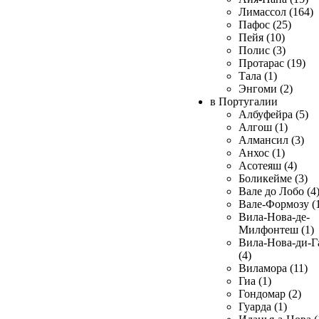
Лимассол (164)
Пафос (25)
Пейя (10)
Полис (3)
Протарас (19)
Тала (1)
Энгоми (2)
в Португалии
Албуфейра (5)
Алгош (1)
Алмансил (3)
Анхос (1)
Асотеяш (4)
Боликейме (3)
Вале до Лобо (4
Вале-Формозу (
Вила-Нова-де-
Милфонтеш (1)
Вила-Нова-ди-Г
(4)
Виламора (11)
Гиа (1)
Гондомар (2)
Гуарда (1)