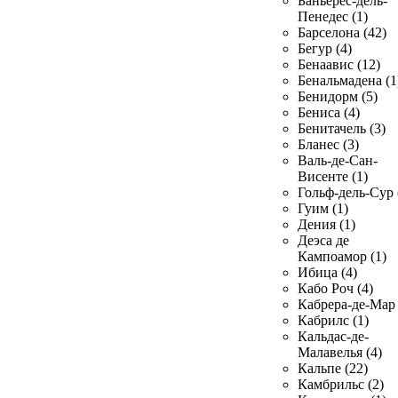
Баньерес-дель-
Пенедес (1)
Барселона (42)
Бегур (4)
Бенаавис (12)
Бенальмадена (1
Бенидорм (5)
Бениса (4)
Бенитачель (3)
Бланес (3)
Валь-де-Сан-
Висенте (1)
Гольф-дель-Сур 
Гуим (1)
Дения (1)
Деэса де
Кампоамор (1)
Ибица (4)
Кабо Роч (4)
Кабрера-де-Мар 
Кабрилс (1)
Кальдас-де-
Малавелья (4)
Кальпе (22)
Камбрильс (2)