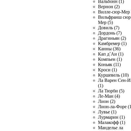
Вальбонн (1)
Вернон (2)
Вилле-сюр-Мер 
Вильфранш сюр
Мер (5)
Довиль (7)
Дордонь (7)
Драгиньян (2)
Камбремер (1)
Канны (36)
Кап д`Аи (1)
Компьен (1)
Коньяк (11)
Кроси (1)
Куршевель (10)
Ла Варен Сен-И
(1)
Ла Тюрби (5)
Ле-Ман (4)
Лион (2)
Лион-ла-Форе (1
Лувье (1)
Лурмарин (1)
Малакофф (1)
Манделье ла