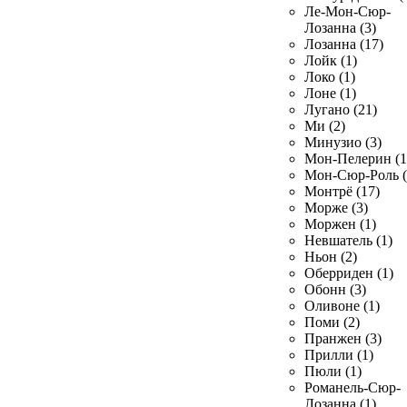
Ле-Мон-Сюр-
Лозанна (3)
Лозанна (17)
Лойк (1)
Локо (1)
Лоне (1)
Лугано (21)
Ми (2)
Минузио (3)
Мон-Пелерин (1
Мон-Сюр-Роль (
Монтрё (17)
Морже (3)
Моржен (1)
Невшатель (1)
Ньон (2)
Оберриден (1)
Обонн (3)
Оливоне (1)
Поми (2)
Пранжен (3)
Прилли (1)
Пюли (1)
Романель-Сюр-
Лозанна (1)