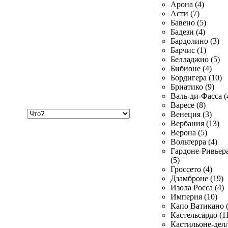
Арона (4)
Асти (7)
Бавено (5)
Бадези (4)
Бардолино (3)
Барчис (1)
Белладжио (5)
Бибионе (4)
Бордигера (10)
Бриатико (9)
Валь-ди-Фасса (
Варесе (8)
Хочу
Венеция (3)
купить
Вербания (13)
Верона (5)
Вольтерра (4)
Гардоне-Ривьер
(5)
Гроссето (4)
Дзамброне (19)
Изола Росса (4)
Империя (10)
Капо Ватикано (
Кастельсардо (1
Кастильоне-делл