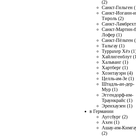
(2)
Санкт-Гильген (
Санкт-Иоганн-и
Тироль (2)
Санкт-Ламбрехт 
Санкт-Мартин-б
Лофер (1)
Санкт-Пёльтен (
Тальгау (1)
Туррахер Хёэ (1
Хайлигенблут (
Хальванг (1)
Хартберг (1)
Хоэнтауэрн (4)
Целль-ам-Зе (1)
Штадль-ан-дер-
Мур (1)
Эггендорф-им-
Траункрайс (1)
Эренхаузен (1)
в Германии
Аугсбург (2)
Ахен (1)
Ашау-им-Кимга
(2)