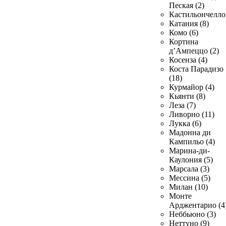
Пеская (2)
Кастильончелло 
Катания (8)
Комо (6)
Кортина
д’Ампеццо (2)
Косенза (4)
Коста Парадизо
(18)
Курмайор (4)
Кьянти (8)
Леза (7)
Ливорно (11)
Лукка (6)
Мадонна ди
Кампильо (4)
Марина-ди-
Каулония (5)
Марсала (3)
Мессина (5)
Милан (10)
Монте
Арджентарио (4
Неббьюно (3)
Неттуно (9)