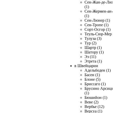
Сен-Жан-де-Лю
(1)
Сен-Жермен-ан
(1)
Сен-Люнер (1)
Сен-Тропе (1)
Сорт-Осгор (1)
Теуль-Сюр-Мер 
Тулуза (3)
Тур (2)
Шартр (1)
Шатору (1)
Эз (11)
Этрета (1)
в Швейцарии
Адельбоден (1)
Басен (1)
Блоне (5)
Бриссаго (1)
Брусино Арсиц
(1)
Бюшийон (1)
Веве (2)
Вербье (12)
Версуа (1)