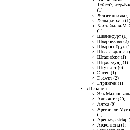
Тойтобургер-Ва
(1)
Хойзенштамм (1
Хольцкирхен (1
Хоххайм-на-Ма
(1)
Швайнфурт (1)
Шварцвальд (2)
Шварценбрук (1
Шнефердинген (
Штарнберг (1)
Штральзунд (1)
Штутгарт (6)
Энген (1)
Эрфурт (2)
Этринген (1)
в Испании
Эль Мадроньяль 
Аликанте (29)
Алтея (8)
Аренис-де-Мун
(1)
Ареньс-де-Мар (
Аржентона (1)