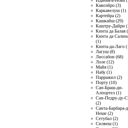
Иданья-а-Нова (
Кавоэйро (3)
Каркавелуш (1)
Картейра (2)
Кашкайш (29)
Каштру-Дайри (
Кинта да Балая (
Кинта да Салин
(1)
Кинта-да-Лаго (
Лагуш (8)
Лиссабон (68)
Лоле (12)
Майя (1)
Набу (1)
Парражил (2)
Порту (10)
Сан-Браш-ди-
Алпортел (1)
Сан-Педру-ду-С
(2)
Санта-Барбара-д
Неше (2)
Сетубал (2)
Силвеш (1)