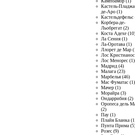
Кампоамор (1)
Кастель-Пладжа
де-Аро (1)
Кастельдефельс 
Корбера-де-
Льобрегат (2)
Коста Адехе (10
Ла Сения (1)
Ла-Оротава (1)
Ллорет де Мар (
Лос Кристианос 
Лос Менорес (1)
Мадрид (4)
Малага (23)
Марбелья (46)
Мас Фуматас (1)
Мачер (1)
Морайра (3)
Ондаррибия (2)
Оропеса дель М
(2)
Пау (1)
Плайя Бланка (1
Пунта Прима (5
Розес (9)