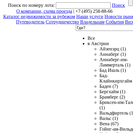
Поиск по номеру лота:
Поиск
О компании, схема проезда
| +7 (495) 258-88-66
Каталог недвижимости за рубежом
Наши услуги
Новости рын
Путеводитель
Сотрудничество
Владельцам
События
Виз
Все
в Австрии
Айзенэрц (1)
Аннаберг (1)
Аннаберг-им-
Ламмерталь (1)
Бад Ишль (1)
Бад-
Клайнкирхгайм 
Баден (7)
Бергхайм (1)
Брамберг (2)
Бриксен-им-Тал
(1)
Вальдфиртель (1
Вальс (1)
Вена (67)
Гойнг-ам-Вильд