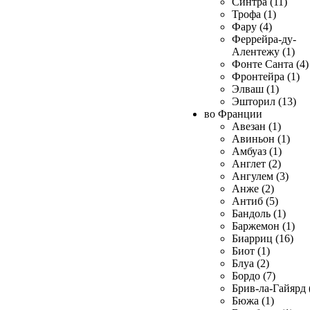
Синтра (11)
Трофа (1)
Фару (4)
Феррейра-ду-
Алентежу (1)
Фонте Санта (4)
Фронтейра (1)
Элваш (1)
Эшторил (13)
во Франции
Авезан (1)
Авиньон (1)
Амбуаз (1)
Англет (2)
Ангулем (3)
Анже (2)
Антиб (5)
Бандоль (1)
Баржемон (1)
Биарриц (16)
Биот (1)
Блуа (2)
Бордо (7)
Брив-ла-Гайярд 
Бюжа (1)