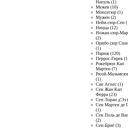
Напуль (1)
Межев (10)
Монсегюр (1)
Мужен (2)
Нейи-сюр-Сен (
Ницца (12)
Ножан-сюр-Ма
(2)
Орибо сюр Сиа
(1)
Париж (120)
Перрос-Гирек (1
Рокебрюн Кап
Мартен (7)
Рюэй-Мальмезо
(1)
Сан Агнес (1)
Сен Жан Кап
Ферра (23)
Сен Лоран д'Эз 
Сен Мартен де 
(1)
Сен Поль де Ва
(2)
Сен-Бриё (3)