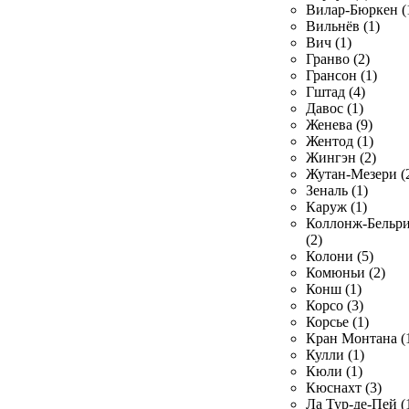
Вилар-Бюркен (
Вильнёв (1)
Вич (1)
Гранво (2)
Грансон (1)
Гштад (4)
Давос (1)
Женева (9)
Жентод (1)
Жингэн (2)
Жутан-Мезери (
Зеналь (1)
Каруж (1)
Коллонж-Бельр
(2)
Колони (5)
Комюньи (2)
Конш (1)
Корсо (3)
Корсье (1)
Кран Монтана (
Кулли (1)
Кюли (1)
Кюснахт (3)
Ла Тур-де-Пей (