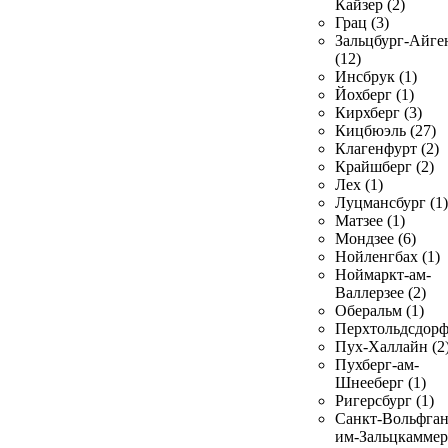
Кайзер (2)
Грац (3)
Зальцбург-Айге
(12)
Инсбрук (1)
Йохберг (1)
Кирхберг (3)
Кицбюэль (27)
Клагенфурт (2)
Крайшберг (2)
Лех (1)
Луцмансбург (1)
Матзее (1)
Мондзее (6)
Нойленгбах (1)
Ноймаркт-ам-
Валлерзее (2)
Оберальм (1)
Перхтольдсдорф
Пух-Халлайн (2
Пухберг-ам-
Шнееберг (1)
Ригерсбург (1)
Санкт-Вольфган
им-Зальцкаммер