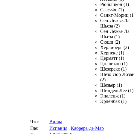
Рюшликон (1)
Саас-Фе (1)
Санкт-Мориц (1
Сен-Лежье-Ла
Шьеза (2)
Сен-Лежье-Ла-
Шьеза (1)
Сюши (2)
Херлиберг (2)
Хернекс (1)
Церматт (1)
Цолликон (1)
Шезерекс (1)
Шезо-сюр-Лоза
(2)
Шезьер (1)
ШиндельЛее (1)
Эпаленж (1)
Эрленбах (1)
Что:
Вилла
Где:
Испания
,
Кабрера-де-Мар