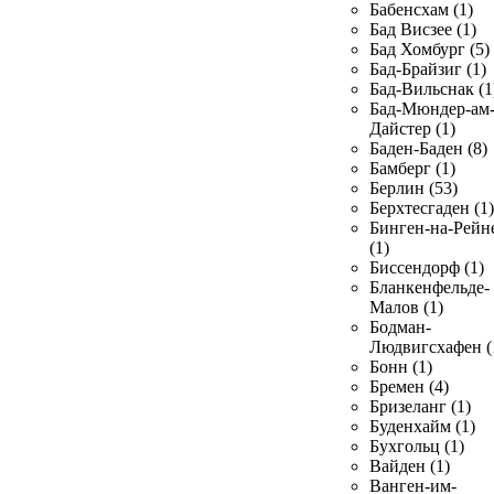
Бабенсхам (1)
Бад Висзее (1)
Бад Хомбург (5)
Бад-Брайзиг (1)
Бад-Вильснак (1
Бад-Мюндер-ам
Дайстер (1)
Баден-Баден (8)
Бамберг (1)
Берлин (53)
Берхтесгаден (1)
Бинген-на-Рейн
(1)
Биссендорф (1)
Бланкенфельде-
Малов (1)
Бодман-
Людвигсхафен (
Бонн (1)
Бремен (4)
Бризеланг (1)
Буденхайм (1)
Бухгольц (1)
Вайден (1)
Ванген-им-