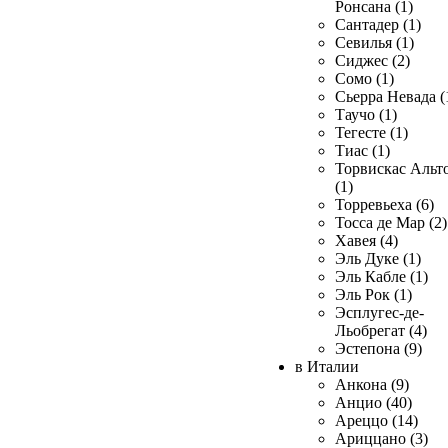
Ронсана (1)
Сантадер (1)
Севилья (1)
Сиджес (2)
Сомо (1)
Сьерра Невада (
Таучо (1)
Тегесте (1)
Тиас (1)
Торвискас Альт
(1)
Торревьеха (6)
Тосса де Мар (2)
Хавея (4)
Эль Дуке (1)
Эль Кабле (1)
Эль Рок (1)
Эсплугес-де-
Льобрегат (4)
Эстепона (9)
в Италии
Анкона (9)
Анцио (40)
Ареццо (14)
Ариццано (3)