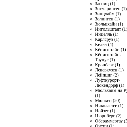
Засниц (1)
Зигмаринген (1)
Зинцхайм (1)
Золинген (1)
Зюльцхайн (1)
Ингольштадт (1
Инцелль (1)
Карлсруэ (1)
Кёльн (4)
Кёнигштайн (1)
Кёнигштайн-
Таунус (1)
Кронберг (1)
Леверкузен (1)
Лейпциг (2)
Луфткурорт-
Люкендорф (1)
Мюльхайм-на-Р
(1)
Мюнхен (20)
Николасзее (1)
Нойзес (1)
Нюрнберг (2)
Обераммергау (3
Ойтин (1)