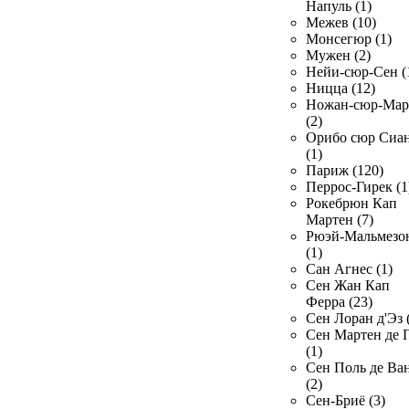
Напуль (1)
Межев (10)
Монсегюр (1)
Мужен (2)
Нейи-сюр-Сен (
Ницца (12)
Ножан-сюр-Ма
(2)
Орибо сюр Сиа
(1)
Париж (120)
Перрос-Гирек (1
Рокебрюн Кап
Мартен (7)
Рюэй-Мальмезо
(1)
Сан Агнес (1)
Сен Жан Кап
Ферра (23)
Сен Лоран д'Эз 
Сен Мартен де 
(1)
Сен Поль де Ва
(2)
Сен-Бриё (3)