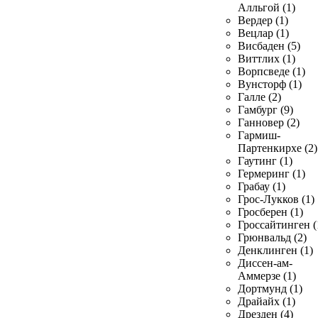
Алльгой (1)
Вердер (1)
Вецлар (1)
Висбаден (5)
Виттлих (1)
Ворпсведе (1)
Вунсторф (1)
Галле (2)
Гамбург (9)
Ганновер (2)
Гармиш-
Партенкирхе (2)
Гаутинг (1)
Гермеринг (1)
Грабау (1)
Грос-Лукков (1)
Гросберен (1)
Гроссайтинген (
Грюнвальд (2)
Денклинген (1)
Диссен-ам-
Аммерзе (1)
Дортмунд (1)
Драйайх (1)
Дрезден (4)