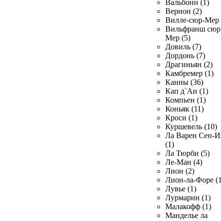
Вальбонн (1)
Вернон (2)
Вилле-сюр-Мер 
Вильфранш сюр
Мер (5)
Довиль (7)
Дордонь (7)
Драгиньян (2)
Камбремер (1)
Канны (36)
Кап д`Аи (1)
Компьен (1)
Коньяк (11)
Кроси (1)
Куршевель (10)
Ла Варен Сен-И
(1)
Ла Тюрби (5)
Ле-Ман (4)
Лион (2)
Лион-ла-Форе (1
Лувье (1)
Лурмарин (1)
Малакофф (1)
Манделье ла