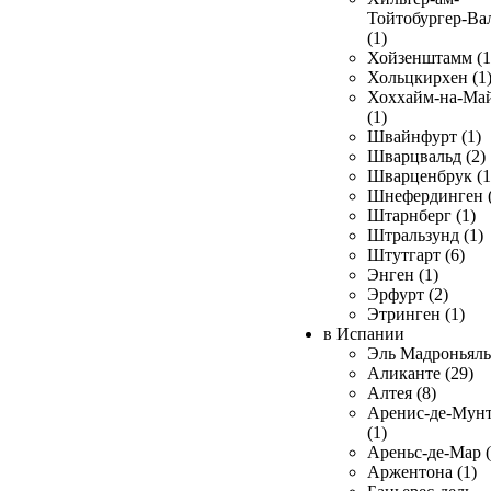
Тойтобургер-Ва
(1)
Хойзенштамм (1
Хольцкирхен (1
Хоххайм-на-Ма
(1)
Швайнфурт (1)
Шварцвальд (2)
Шварценбрук (1
Шнефердинген (
Штарнберг (1)
Штральзунд (1)
Штутгарт (6)
Энген (1)
Эрфурт (2)
Этринген (1)
в Испании
Эль Мадроньяль 
Аликанте (29)
Алтея (8)
Аренис-де-Мун
(1)
Ареньс-де-Мар (
Аржентона (1)