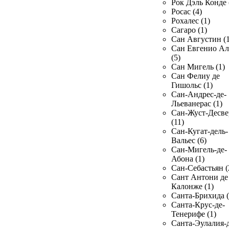
Рок Дэль Конде 
Росас (4)
Рохалес (1)
Сагаро (1)
Сан Августин (1
Сан Евгенио Ал
(5)
Сан Мигель (1)
Сан Фелиу де
Гишольс (1)
Сан-Андрес-де-
Льеванерас (1)
Сан-Жуст-Десве
(11)
Сан-Кугат-дель-
Вальес (6)
Сан-Мигель-де-
Абона (1)
Сан-Себастьян (
Сант Антони де
Калонже (1)
Санта-Брихида (
Санта-Крус-де-
Тенерифе (1)
Санта-Эулалия-д