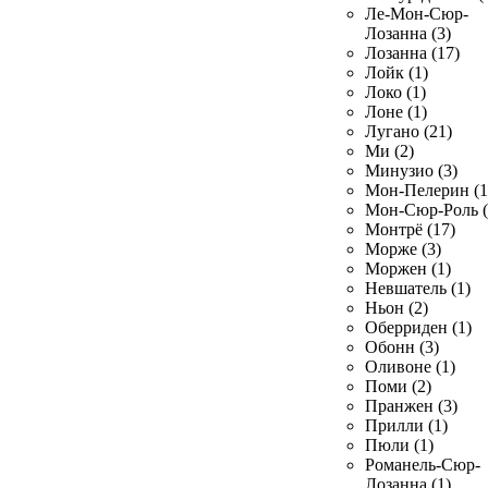
Ле-Мон-Сюр-
Лозанна (3)
Лозанна (17)
Лойк (1)
Локо (1)
Лоне (1)
Лугано (21)
Ми (2)
Минузио (3)
Мон-Пелерин (1
Мон-Сюр-Роль (
Монтрё (17)
Морже (3)
Моржен (1)
Невшатель (1)
Ньон (2)
Оберриден (1)
Обонн (3)
Оливоне (1)
Поми (2)
Пранжен (3)
Прилли (1)
Пюли (1)
Романель-Сюр-
Лозанна (1)