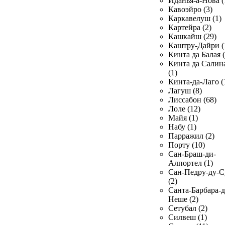
Иданья-а-Нова (
Кавоэйро (3)
Каркавелуш (1)
Картейра (2)
Кашкайш (29)
Каштру-Дайри (
Кинта да Балая (
Кинта да Салин
(1)
Кинта-да-Лаго (
Лагуш (8)
Лиссабон (68)
Лоле (12)
Майя (1)
Набу (1)
Парражил (2)
Порту (10)
Сан-Браш-ди-
Алпортел (1)
Сан-Педру-ду-С
(2)
Санта-Барбара-д
Неше (2)
Сетубал (2)
Силвеш (1)