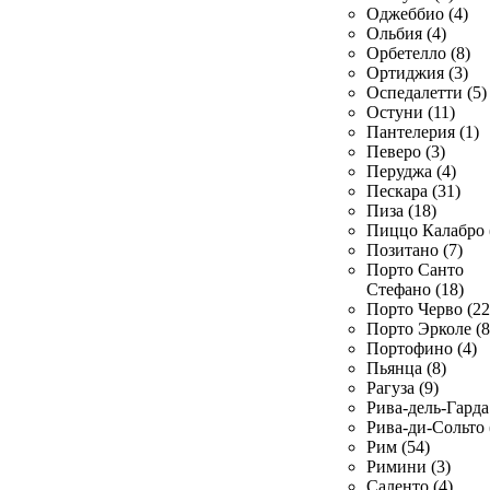
Оджеббио (4)
Ольбия (4)
Орбетелло (8)
Ортиджия (3)
Оспедалетти (5)
Остуни (11)
Пантелерия (1)
Певеро (3)
Перуджа (4)
Пескара (31)
Пиза (18)
Пиццо Калабро 
Позитано (7)
Порто Санто
Стефано (18)
Порто Черво (22
Порто Эрколе (8
Портофино (4)
Пьянца (8)
Рагуза (9)
Рива-дель-Гарда 
Рива-ди-Сольто 
Рим (54)
Римини (3)
Саленто (4)