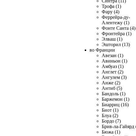
Синтра (11)
Трофа (1)
Фару (4)
Феррейра-ду-
Алентежу (1)
Фонте Санта (4)
Фронтейра (1)
Элваш (1)
Эшторил (13)
во Франции
Авезан (1)
Авиньон (1)
Амбуаз (1)
Англет (2)
Ангулем (3)
Анже (2)
Антиб (5)
Бандоль (1)
Баржемон (1)
Биарриц (16)
Биот (1)
Блуа (2)
Бордо (7)
Брив-ла-Гайярд 
Бюжа (1)