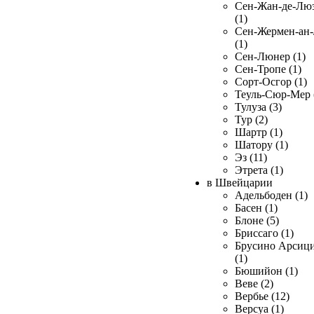
Сен-Жан-де-Лю
(1)
Сен-Жермен-ан
(1)
Сен-Люнер (1)
Сен-Тропе (1)
Сорт-Осгор (1)
Теуль-Сюр-Мер 
Тулуза (3)
Тур (2)
Шартр (1)
Шатору (1)
Эз (11)
Этрета (1)
в Швейцарии
Адельбоден (1)
Басен (1)
Блоне (5)
Бриссаго (1)
Брусино Арсиц
(1)
Бюшийон (1)
Веве (2)
Вербье (12)
Версуа (1)