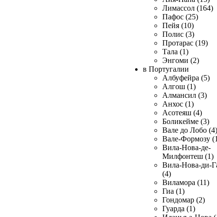
Лимассол (164)
Пафос (25)
Пейя (10)
Полис (3)
Протарас (19)
Тала (1)
Энгоми (2)
в Португалии
Албуфейра (5)
Алгош (1)
Алмансил (3)
Анхос (1)
Асотеяш (4)
Боликейме (3)
Вале до Лобо (4
Вале-Формозу (
Вила-Нова-де-
Милфонтеш (1)
Вила-Нова-ди-Г
(4)
Виламора (11)
Гиа (1)
Гондомар (2)
Гуарда (1)