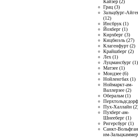
Кайзер (2)
Грац (3)
Зальцбург-Айге
(12)
Инсбрук (1)
Йохберг (1)
Кирхберг (3)
Кицбюэль (27)
Клагенфурт (2)
Крайшберг (2)
Лех (1)
Луцмансбург (1)
Матзее (1)
Мондзее (6)
Нойленгбах (1)
Ноймаркт-ам-
Валлерзее (2)
Оберальм (1)
Перхтольдсдорф
Пух-Халлайн (2
Пухберг-ам-
Шнееберг (1)
Ригерсбург (1)
Санкт-Вольфган
им-Зальцкаммер