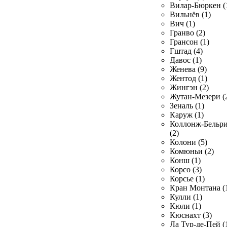
Вилар-Бюркен (
Вильнёв (1)
Вич (1)
Гранво (2)
Грансон (1)
Гштад (4)
Давос (1)
Женева (9)
Жентод (1)
Жингэн (2)
Жутан-Мезери (
Зеналь (1)
Каруж (1)
Коллонж-Бельр
(2)
Колони (5)
Комюньи (2)
Конш (1)
Корсо (3)
Корсье (1)
Кран Монтана (
Кулли (1)
Кюли (1)
Кюснахт (3)
Ла Тур-де-Пей (