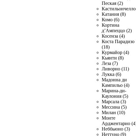
Пеская (2)
Кастильончелло 
Катания (8)
Комо (6)
Кортина
д’Ампеццо (2)
Косенза (4)
Коста Парадизо
(18)
Курмайор (4)
Кьянти (8)
Леза (7)
Ливорно (11)
Лукка (6)
Мадонна ди
Кампильо (4)
Марина-ди-
Каулония (5)
Марсала (3)
Мессина (5)
Милан (10)
Монте
Арджентарио (4
Неббьюно (3)
Неттуно (9)