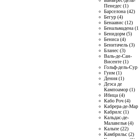
Баньерес-дель-
Пенедес (1)
Барселона (42)
Бегур (4)
Бенаавис (12)
Бенальмадена (1
Бенидорм (5)
Бениса (4)
Бенитачель (3)
Бланес (3)
Валь-де-Сан-
Висенте (1)
Гольф-дель-Сур 
Гуим (1)
Дения (1)
Деэса де
Кампоамор (1)
Ибица (4)
Кабо Роч (4)
Кабрера-де-Мар 
Кабрилс (1)
Кальдас-де-
Малавелья (4)
Кальпе (22)
Камбрильс (2)