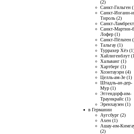
(2)
Санкт-Гильген (
Санкт-Иоганн-и
Тироль (2)
Санкт-Ламбрехт 
Санкт-Мартин-б
Лофер (1)
Санкт-Пёльтен (
Тальгау (1)
Туррахер Хёэ (1
Хайлигенблут (
Хальванг (1)
Хартберг (1)
Хоэнтауэрн (4)
Целль-ам-Зе (1)
Штадль-ан-дер-
Мур (1)
Эггендорф-им-
Траункрайс (1)
Эренхаузен (1)
в Германии
Аугсбург (2)
Ахен (1)
Ашау-им-Кимга
(2)