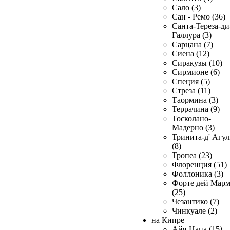
Сало (3)
Сан - Ремо (36)
Санта-Тереза-ди
Галлура (3)
Сарцана (7)
Сиена (12)
Сиракузы (10)
Сирмионе (6)
Специя (5)
Стреза (11)
Таормина (3)
Террачина (9)
Тосколано-
Мадерно (3)
Тринита-д' Агул
(8)
Тропеа (23)
Флоренция (51)
Фоллоника (3)
Форте дей Мар
(25)
Чезантико (7)
Чинкуале (2)
на Кипре
Айя-Напа (15)