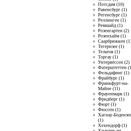
Потсдам (10)
Равенсбург (1)
Регенсбург (1)
Реллинген (1)
Ремшайд (1)
Розенгартен (2)
Розенхайм (1)
Саарбрюккен (1
Тегернзее (1)
Тельтов (1)
Торгау (1)
Унтервёссен (2)
Фатерштеттен (1
Фельдафинг (1)
Фрайбург (1)
Франкфурт-на-
Майне (11)
Фрауенмарк (1)
Фридберг (1)
Фюрт (1)
Фюссен (1)
Хагнау-Бодензе
(1)
Хехендорф (1)
Хильтер-ам-