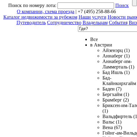
Поиск по номеру лота:
Поиск
О компании, схема проезда
| +7 (495) 258-88-66
Каталог недвижимости за рубежом
Наши услуги
Новости рын
Путеводитель
Сотрудничество
Владельцам
События
Виз
Все
в Австрии
Айзенэрц (1)
Аннаберг (1)
Аннаберг-им-
Ламмерталь (1)
Бад Ишль (1)
Бад-
Клайнкирхгайм 
Баден (7)
Бергхайм (1)
Брамберг (2)
Бриксен-им-Тал
(1)
Вальдфиртель (1
Вальс (1)
Вена (67)
Гойнг-ам-Вильд