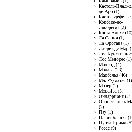
Кампоамор (1)
Кастель-Пладжа
де-Аро (1)
Кастельдефельс 
Корбера-де-
Льобрегат (2)
Коста Адехе (10
Ла Сения (1)
Ла-Оротава (1)
Ллорет де Мар (
Лос Кристианос 
Лос Менорес (1)
Мадрид (4)
Малага (23)
Марбелья (46)
Мас Фуматас (1)
Мачер (1)
Морайра (3)
Ондаррибия (2)
Оропеса дель М
(2)
Пау (1)
Плайя Бланка (1
Пунта Прима (5
Розес (9)