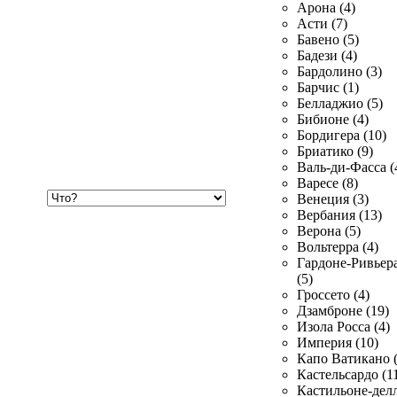
Арона (4)
Асти (7)
Бавено (5)
Бадези (4)
Бардолино (3)
Барчис (1)
Белладжио (5)
Бибионе (4)
Бордигера (10)
Бриатико (9)
Валь-ди-Фасса (
Варесе (8)
Хочу
Венеция (3)
купить
Вербания (13)
Верона (5)
Вольтерра (4)
Гардоне-Ривьер
(5)
Гроссето (4)
Дзамброне (19)
Изола Росса (4)
Империя (10)
Капо Ватикано (
Кастельсардо (1
Кастильоне-делл