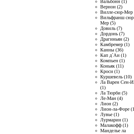
Вальбонн (1)
Вернон (2)
Вилле-сюр-Мер 
Вильфранш сюр
Мер (5)
Довиль (7)
Дордонь (7)
Драгиньян (2)
Камбремер (1)
Канны (36)
Кап д`Аи (1)
Компьен (1)
Коньяк (11)
Кроси (1)
Куршевель (10)
Ла Варен Сен-И
(1)
Ла Тюрби (5)
Ле-Ман (4)
Лион (2)
Лион-ла-Форе (1
Лувье (1)
Лурмарин (1)
Малакофф (1)
Манделье ла