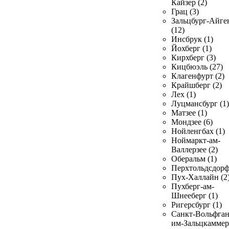
Кайзер (2)
Грац (3)
Зальцбург-Айге
(12)
Инсбрук (1)
Йохберг (1)
Кирхберг (3)
Кицбюэль (27)
Клагенфурт (2)
Крайшберг (2)
Лех (1)
Луцмансбург (1)
Матзее (1)
Мондзее (6)
Нойленгбах (1)
Ноймаркт-ам-
Валлерзее (2)
Оберальм (1)
Перхтольдсдорф
Пух-Халлайн (2
Пухберг-ам-
Шнееберг (1)
Ригерсбург (1)
Санкт-Вольфган
им-Зальцкаммер