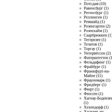
Потсдам (10)
Равенсбург (1)
Регенсбург (1)
Реллинген (1)
Ремшайд (1)
Розенгартен (2)
Розенхайм (1)
Саарбрюккен (1
Тегернзее (1)
Тельтов (1)
Торгау (1)
Унтервёссен (2)
Фатерштеттен (1
Фельдафинг (1)
Фрайбург (1)
Франкфурт-на-
Майне (11)
Фрауенмарк (1)
Фридберг (1)
Фюрт (1)
Фюссен (1)
Хагнау-Бодензе
(1)
Хехендорф (1)
Хильтер-ам-