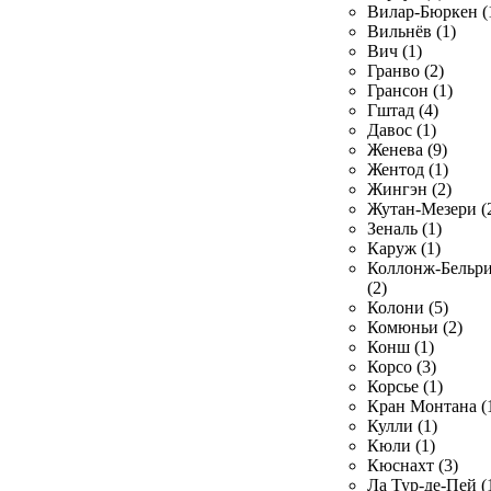
Вилар-Бюркен (
Вильнёв (1)
Вич (1)
Гранво (2)
Грансон (1)
Гштад (4)
Давос (1)
Женева (9)
Жентод (1)
Жингэн (2)
Жутан-Мезери (
Зеналь (1)
Каруж (1)
Коллонж-Бельр
(2)
Колони (5)
Комюньи (2)
Конш (1)
Корсо (3)
Корсье (1)
Кран Монтана (
Кулли (1)
Кюли (1)
Кюснахт (3)
Ла Тур-де-Пей (