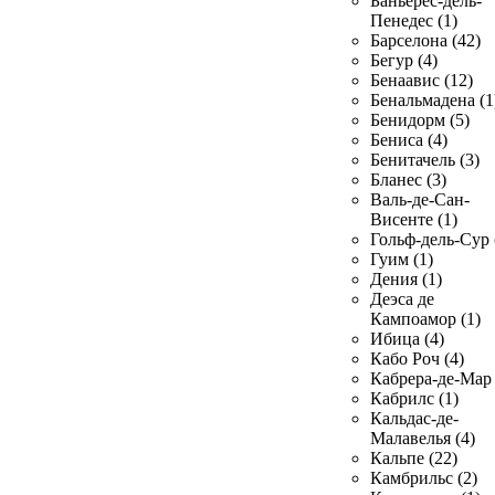
Баньерес-дель-
Пенедес (1)
Барселона (42)
Бегур (4)
Бенаавис (12)
Бенальмадена (1
Бенидорм (5)
Бениса (4)
Бенитачель (3)
Бланес (3)
Валь-де-Сан-
Висенте (1)
Гольф-дель-Сур 
Гуим (1)
Дения (1)
Деэса де
Кампоамор (1)
Ибица (4)
Кабо Роч (4)
Кабрера-де-Мар 
Кабрилс (1)
Кальдас-де-
Малавелья (4)
Кальпе (22)
Камбрильс (2)