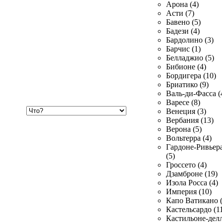
Арона (4)
Асти (7)
Бавено (5)
Бадези (4)
Бардолино (3)
Барчис (1)
Белладжио (5)
Бибионе (4)
Бордигера (10)
Бриатико (9)
Валь-ди-Фасса (
Варесе (8)
Хочу
Венеция (3)
купить
Вербания (13)
Верона (5)
Вольтерра (4)
Гардоне-Ривьер
(5)
Гроссето (4)
Дзамброне (19)
Изола Росса (4)
Империя (10)
Капо Ватикано (
Кастельсардо (1
Кастильоне-делл