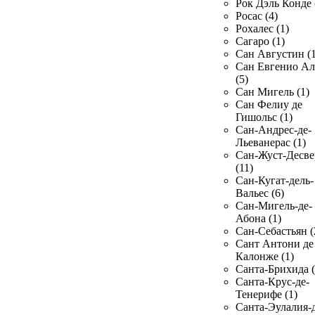
Рок Дэль Конде 
Росас (4)
Рохалес (1)
Сагаро (1)
Сан Августин (1
Сан Евгенио Ал
(5)
Сан Мигель (1)
Сан Фелиу де
Гишольс (1)
Сан-Андрес-де-
Льеванерас (1)
Сан-Жуст-Десве
(11)
Сан-Кугат-дель-
Вальес (6)
Сан-Мигель-де-
Абона (1)
Сан-Себастьян (
Сант Антони де
Калонже (1)
Санта-Брихида (
Санта-Крус-де-
Тенерифе (1)
Санта-Эулалия-д