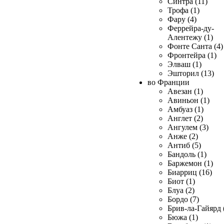
Синтра (11)
Трофа (1)
Фару (4)
Феррейра-ду-
Алентежу (1)
Фонте Санта (4)
Фронтейра (1)
Элваш (1)
Эшторил (13)
во Франции
Авезан (1)
Авиньон (1)
Амбуаз (1)
Англет (2)
Ангулем (3)
Анже (2)
Антиб (5)
Бандоль (1)
Баржемон (1)
Биарриц (16)
Биот (1)
Блуа (2)
Бордо (7)
Брив-ла-Гайярд 
Бюжа (1)