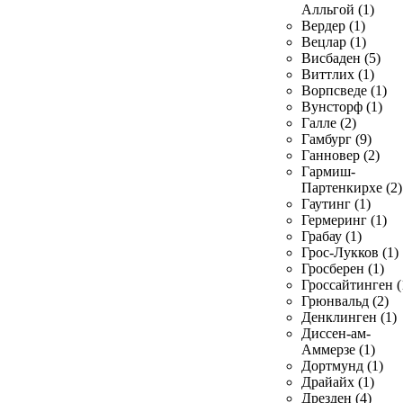
Алльгой (1)
Вердер (1)
Вецлар (1)
Висбаден (5)
Виттлих (1)
Ворпсведе (1)
Вунсторф (1)
Галле (2)
Гамбург (9)
Ганновер (2)
Гармиш-
Партенкирхе (2)
Гаутинг (1)
Гермеринг (1)
Грабау (1)
Грос-Лукков (1)
Гросберен (1)
Гроссайтинген (
Грюнвальд (2)
Денклинген (1)
Диссен-ам-
Аммерзе (1)
Дортмунд (1)
Драйайх (1)
Дрезден (4)