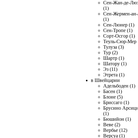
Сен-Жан-де-Лю
(1)
Сен-Жермен-ан
(1)
Сен-Люнер (1)
Сен-Тропе (1)
Сорт-Осгор (1)
Теуль-Сюр-Мер 
Тулуза (3)
Тур (2)
Шартр (1)
Шатору (1)
Эз (11)
Этрета (1)
в Швейцарии
Адельбоден (1)
Басен (1)
Блоне (5)
Бриссаго (1)
Брусино Арсиц
(1)
Бюшийон (1)
Веве (2)
Вербье (12)
Версуа (1)