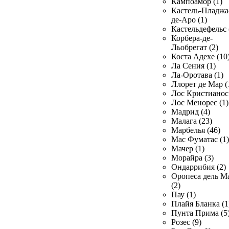
Кампоамор (1)
Кастель-Пладжа
де-Аро (1)
Кастельдефельс 
Корбера-де-
Льобрегат (2)
Коста Адехе (10
Ла Сения (1)
Ла-Оротава (1)
Ллорет де Мар (
Лос Кристианос 
Лос Менорес (1)
Мадрид (4)
Малага (23)
Марбелья (46)
Мас Фуматас (1)
Мачер (1)
Морайра (3)
Ондаррибия (2)
Оропеса дель М
(2)
Пау (1)
Плайя Бланка (1
Пунта Прима (5
Розес (9)