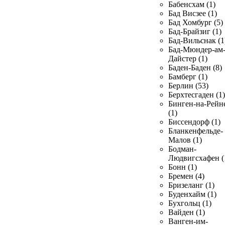
Бабенсхам (1)
Бад Висзее (1)
Бад Хомбург (5)
Бад-Брайзиг (1)
Бад-Вильснак (1
Бад-Мюндер-ам
Дайстер (1)
Баден-Баден (8)
Бамберг (1)
Берлин (53)
Берхтесгаден (1)
Бинген-на-Рейн
(1)
Биссендорф (1)
Бланкенфельде-
Малов (1)
Бодман-
Людвигсхафен (
Бонн (1)
Бремен (4)
Бризеланг (1)
Буденхайм (1)
Бухгольц (1)
Вайден (1)
Ванген-им-