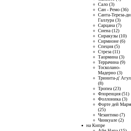
Сало (3)
Сан - Ремо (36)
Санта-Тереза-ди
Галлура (3)
Сарцана (7)
Сиена (12)
Сиракузы (10)
Сирмионе (6)
Специя (5)
Стреза (11)
Таормина (3)
Террачина (9)
Тосколано-
Мадерно (3)
Тринита-д' Агул
(8)
Тропеа (23)
Флоренция (51)
Фоллоника (3)
Форте дей Мар
(25)
Чезантико (7)
Чинкуале (2)
на Кипре
Айя-Напа (15)