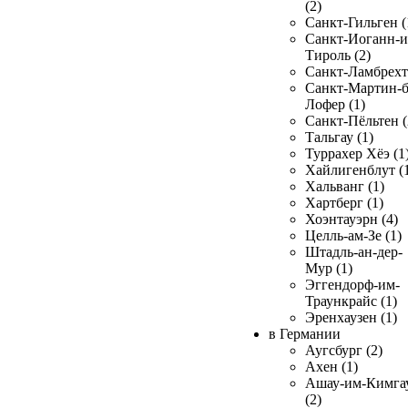
(2)
Санкт-Гильген (
Санкт-Иоганн-и
Тироль (2)
Санкт-Ламбрехт 
Санкт-Мартин-б
Лофер (1)
Санкт-Пёльтен (
Тальгау (1)
Туррахер Хёэ (1
Хайлигенблут (
Хальванг (1)
Хартберг (1)
Хоэнтауэрн (4)
Целль-ам-Зе (1)
Штадль-ан-дер-
Мур (1)
Эггендорф-им-
Траункрайс (1)
Эренхаузен (1)
в Германии
Аугсбург (2)
Ахен (1)
Ашау-им-Кимга
(2)