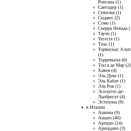
Ронсана (1)
Сантадер (1)
Севилья (1)
Сиджес (2)
Сомо (1)
Сьерра Невада (
Таучо (1)
Тегесте (1)
Тиас (1)
Торвискас Альт
(1)
Торревьеха (6)
Тосса де Мар (2)
Хавея (4)
Эль Дуке (1)
Эль Кабле (1)
Эль Рок (1)
Эсплугес-де-
Льобрегат (4)
Эстепона (9)
в Италии
Анкона (9)
Анцио (40)
Ареццо (14)
Ариццано (3)