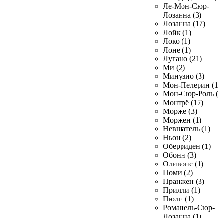
Ле-Мон-Сюр-
Лозанна (3)
Лозанна (17)
Лойк (1)
Локо (1)
Лоне (1)
Лугано (21)
Ми (2)
Минузио (3)
Мон-Пелерин (1
Мон-Сюр-Роль (
Монтрё (17)
Морже (3)
Моржен (1)
Невшатель (1)
Ньон (2)
Оберриден (1)
Обонн (3)
Оливоне (1)
Поми (2)
Пранжен (3)
Прилли (1)
Пюли (1)
Романель-Сюр-
Лозанна (1)