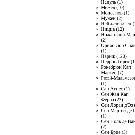
Напуль (1)
Межев (10)
Монсегюр (1)
Мужен (2)
Нейи-сюр-Сен (
Ницца (12)
Ножан-сюр-Ма
(2)
Орибо сюр Сиа
(1)
Париж (120)
Перрос-Гирек (1
Рокебрюн Кап
Мартен (7)
Рюэй-Мальмезо
(1)
Сан Агнес (1)
Сен Жан Кап
Ферра (23)
Сен Лоран д'Эз 
Сен Мартен де 
(1)
Сен Поль де Ва
(2)
Сен-Бриё (3)