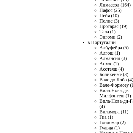
Лимассол (164)
Пафос (25)
Пейя (10)
Полис (3)
Протарас (19)
Тала (1)
Энгоми (2)
в Португалии
Албуфейра (5)
Алгош (1)
Алмансил (3)
Анхос (1)
Асотеяш (4)
Боликейме (3)
Вале до Лобо (4
Вале-Формозу (
Вила-Нова-де-
Милфонтеш (1)
Вила-Нова-ди-Г
(4)
Виламора (11)
Гиа (1)
Гондомар (2)
Гуарда (1)