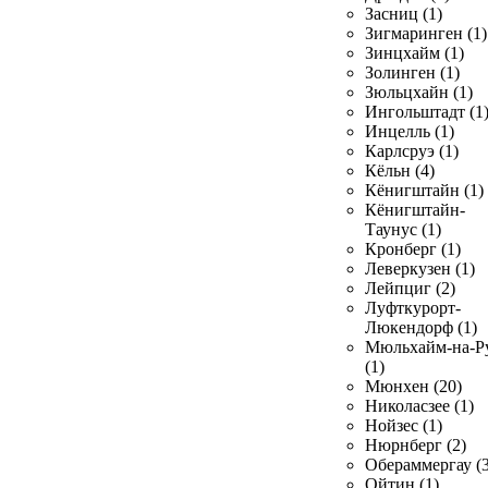
Засниц (1)
Зигмаринген (1)
Зинцхайм (1)
Золинген (1)
Зюльцхайн (1)
Ингольштадт (1
Инцелль (1)
Карлсруэ (1)
Кёльн (4)
Кёнигштайн (1)
Кёнигштайн-
Таунус (1)
Кронберг (1)
Леверкузен (1)
Лейпциг (2)
Луфткурорт-
Люкендорф (1)
Мюльхайм-на-Р
(1)
Мюнхен (20)
Николасзее (1)
Нойзес (1)
Нюрнберг (2)
Обераммергау (3
Ойтин (1)