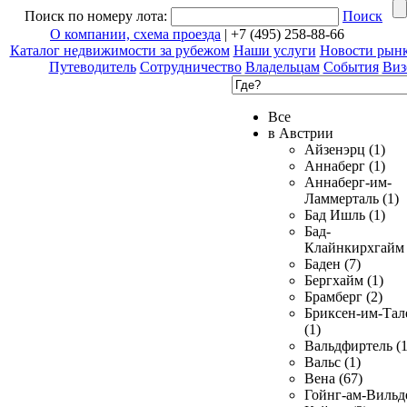
Поиск по номеру лота:
Поиск
О компании, схема проезда
| +7 (495) 258-88-66
Каталог недвижимости за рубежом
Наши услуги
Новости рын
Путеводитель
Сотрудничество
Владельцам
События
Виз
Все
в Австрии
Айзенэрц (1)
Аннаберг (1)
Аннаберг-им-
Ламмерталь (1)
Бад Ишль (1)
Бад-
Клайнкирхгайм 
Баден (7)
Бергхайм (1)
Брамберг (2)
Бриксен-им-Тал
(1)
Вальдфиртель (1
Вальс (1)
Вена (67)
Гойнг-ам-Вильд