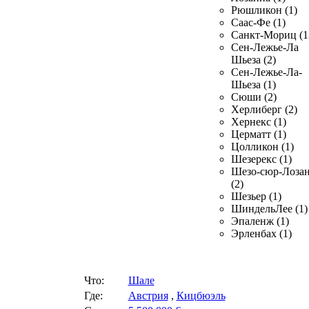
Рюшликон (1)
Саас-Фе (1)
Санкт-Мориц (1
Сен-Лежье-Ла
Шьеза (2)
Сен-Лежье-Ла-
Шьеза (1)
Сюши (2)
Херлиберг (2)
Хернекс (1)
Церматт (1)
Цолликон (1)
Шезерекс (1)
Шезо-сюр-Лоза
(2)
Шезьер (1)
ШиндельЛее (1)
Эпаленж (1)
Эрленбах (1)
Что:
Шале
Где:
Австрия
,
Кицбюэль