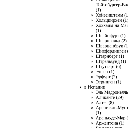
Тойтобургер-Ва
(1)
Хойзенштамм (1
Хольцкирхен (1
Хоххайм-на-Ма
(1)
Швайнфурт (1)
Шварцвальд (2)
Шварценбрук (1
Шнефердинген (
Штарнберг (1)
Штральзунд (1)
Штутгарт (6)
Энген (1)
Эрфурт (2)
Этринген (1)
в Испании
Эль Мадроньяль 
Аликанте (29)
Алтея (8)
Аренис-де-Мун
(1)
Ареньс-де-Мар (
Аржентона (1)