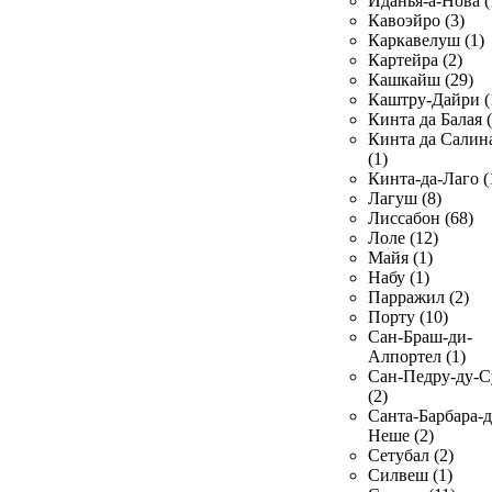
Иданья-а-Нова (
Кавоэйро (3)
Каркавелуш (1)
Картейра (2)
Кашкайш (29)
Каштру-Дайри (
Кинта да Балая (
Кинта да Салин
(1)
Кинта-да-Лаго (
Лагуш (8)
Лиссабон (68)
Лоле (12)
Майя (1)
Набу (1)
Парражил (2)
Порту (10)
Сан-Браш-ди-
Алпортел (1)
Сан-Педру-ду-С
(2)
Санта-Барбара-д
Неше (2)
Сетубал (2)
Силвеш (1)