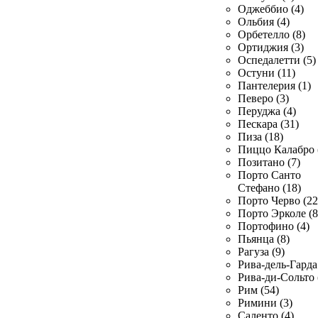
Оджеббио (4)
Ольбия (4)
Орбетелло (8)
Ортиджия (3)
Оспедалетти (5)
Остуни (11)
Пантелерия (1)
Певеро (3)
Перуджа (4)
Пескара (31)
Пиза (18)
Пиццо Калабро 
Позитано (7)
Порто Санто
Стефано (18)
Порто Черво (22
Порто Эрколе (8
Портофино (4)
Пьянца (8)
Рагуза (9)
Рива-дель-Гарда 
Рива-ди-Сольто 
Рим (54)
Римини (3)
Саленто (4)