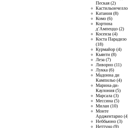
Пеская (2)
Кастильончелло 
Катания (8)
Комо (6)
Кортина
д’Ампеццо (2)
Косенза (4)
Коста Парадизо
(18)
Курмайор (4)
Кьянти (8)
Леза (7)
Ливорно (11)
Лукка (6)
Мадонна ди
Кампильо (4)
Марина-ди-
Каулония (5)
Марсала (3)
Мессина (5)
Милан (10)
Монте
Арджентарио (4
Неббьюно (3)
Неттуно (9)