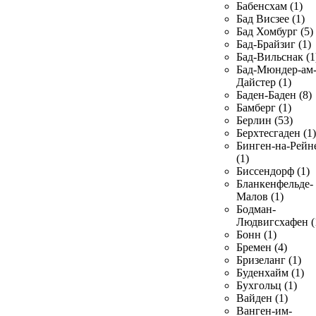
Бабенсхам (1)
Бад Висзее (1)
Бад Хомбург (5)
Бад-Брайзиг (1)
Бад-Вильснак (1
Бад-Мюндер-ам
Дайстер (1)
Баден-Баден (8)
Бамберг (1)
Берлин (53)
Берхтесгаден (1)
Бинген-на-Рейн
(1)
Биссендорф (1)
Бланкенфельде-
Малов (1)
Бодман-
Людвигсхафен (
Бонн (1)
Бремен (4)
Бризеланг (1)
Буденхайм (1)
Бухгольц (1)
Вайден (1)
Ванген-им-