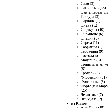
Сало (3)
Сан - Ремо (36)
Санта-Тереза-ди
Галлура (3)
Сарцана (7)
Сиена (12)
Сиракузы (10)
Сирмионе (6)
Специя (5)
Стреза (11)
Таормина (3)
Террачина (9)
Тосколано-
Мадерно (3)
Тринита-д' Агул
(8)
Тропеа (23)
Флоренция (51)
Фоллоника (3)
Форте дей Мар
(25)
Чезантико (7)
Чинкуале (2)
на Кипре
Айя-Напа (15)