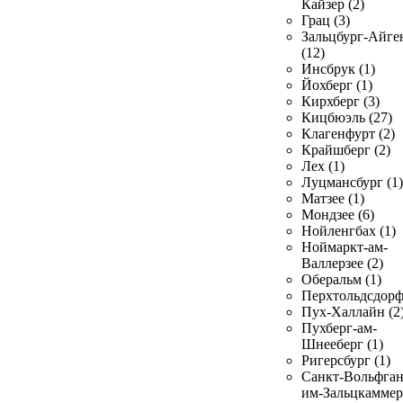
Кайзер (2)
Грац (3)
Зальцбург-Айге
(12)
Инсбрук (1)
Йохберг (1)
Кирхберг (3)
Кицбюэль (27)
Клагенфурт (2)
Крайшберг (2)
Лех (1)
Луцмансбург (1)
Матзее (1)
Мондзее (6)
Нойленгбах (1)
Ноймаркт-ам-
Валлерзее (2)
Оберальм (1)
Перхтольдсдорф
Пух-Халлайн (2
Пухберг-ам-
Шнееберг (1)
Ригерсбург (1)
Санкт-Вольфган
им-Зальцкаммер