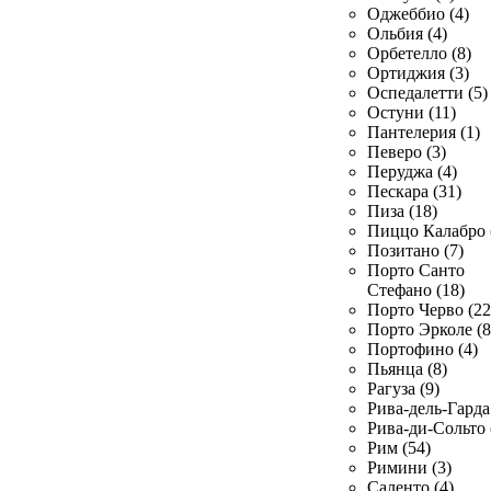
Оджеббио (4)
Ольбия (4)
Орбетелло (8)
Ортиджия (3)
Оспедалетти (5)
Остуни (11)
Пантелерия (1)
Певеро (3)
Перуджа (4)
Пескара (31)
Пиза (18)
Пиццо Калабро 
Позитано (7)
Порто Санто
Стефано (18)
Порто Черво (22
Порто Эрколе (8
Портофино (4)
Пьянца (8)
Рагуза (9)
Рива-дель-Гарда 
Рива-ди-Сольто 
Рим (54)
Римини (3)
Саленто (4)