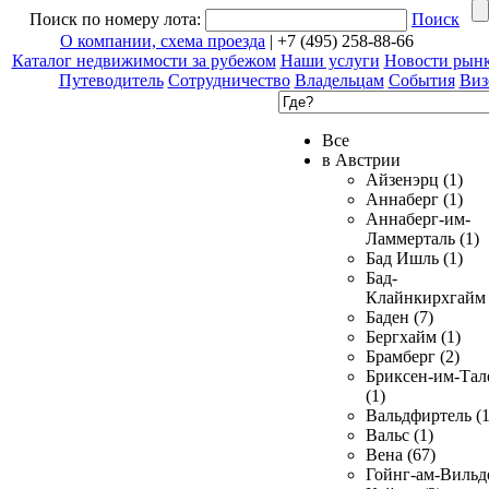
Поиск по номеру лота:
Поиск
О компании, схема проезда
| +7 (495) 258-88-66
Каталог недвижимости за рубежом
Наши услуги
Новости рын
Путеводитель
Сотрудничество
Владельцам
События
Виз
Все
в Австрии
Айзенэрц (1)
Аннаберг (1)
Аннаберг-им-
Ламмерталь (1)
Бад Ишль (1)
Бад-
Клайнкирхгайм 
Баден (7)
Бергхайм (1)
Брамберг (2)
Бриксен-им-Тал
(1)
Вальдфиртель (1
Вальс (1)
Вена (67)
Гойнг-ам-Вильд