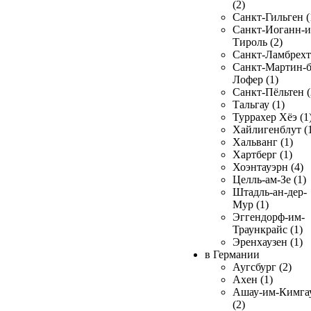
(2)
Санкт-Гильген (
Санкт-Иоганн-и
Тироль (2)
Санкт-Ламбрехт 
Санкт-Мартин-б
Лофер (1)
Санкт-Пёльтен (
Тальгау (1)
Туррахер Хёэ (1
Хайлигенблут (
Хальванг (1)
Хартберг (1)
Хоэнтауэрн (4)
Целль-ам-Зе (1)
Штадль-ан-дер-
Мур (1)
Эггендорф-им-
Траункрайс (1)
Эренхаузен (1)
в Германии
Аугсбург (2)
Ахен (1)
Ашау-им-Кимга
(2)