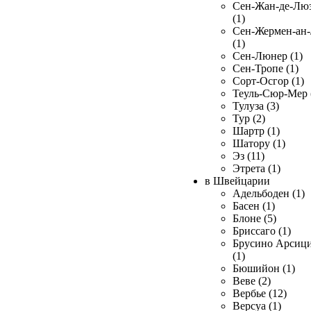
Сен-Жан-де-Лю
(1)
Сен-Жермен-ан
(1)
Сен-Люнер (1)
Сен-Тропе (1)
Сорт-Осгор (1)
Теуль-Сюр-Мер 
Тулуза (3)
Тур (2)
Шартр (1)
Шатору (1)
Эз (11)
Этрета (1)
в Швейцарии
Адельбоден (1)
Басен (1)
Блоне (5)
Бриссаго (1)
Брусино Арсиц
(1)
Бюшийон (1)
Веве (2)
Вербье (12)
Версуа (1)