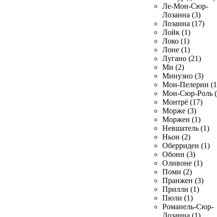
Ле-Мон-Сюр-
Лозанна (3)
Лозанна (17)
Лойк (1)
Локо (1)
Лоне (1)
Лугано (21)
Ми (2)
Минузио (3)
Мон-Пелерин (1
Мон-Сюр-Роль (
Монтрё (17)
Морже (3)
Моржен (1)
Невшатель (1)
Ньон (2)
Оберриден (1)
Обонн (3)
Оливоне (1)
Поми (2)
Пранжен (3)
Прилли (1)
Пюли (1)
Романель-Сюр-
Лозанна (1)