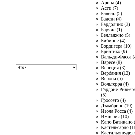
Арона (4)
Асти (7)
Бавено (5)
Бадези (4)
Бардолино (3)
Барчис (1)
Белладжио (5)
Бибионе (4)
Бордигера (10)
Бриатико (9)
Валь-ди-Фасса (
Варесе (8)
Хочу
Венеция (3)
купить
Вербания (13)
Верона (5)
Вольтерра (4)
Гардоне-Ривьер
(5)
Гроссето (4)
Дзамброне (19)
Изола Росса (4)
Империя (10)
Капо Ватикано (
Кастельсардо (1
Кастильоне-делл