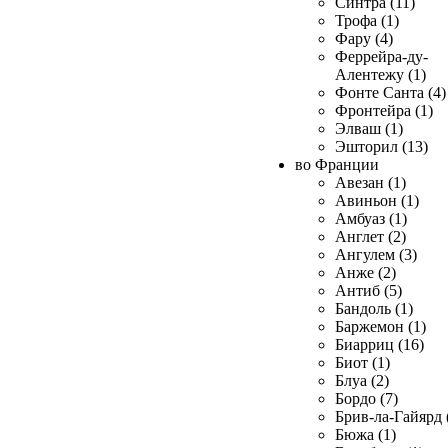
Синтра (11)
Трофа (1)
Фару (4)
Феррейра-ду-
Алентежу (1)
Фонте Санта (4)
Фронтейра (1)
Элваш (1)
Эшторил (13)
во Франции
Авезан (1)
Авиньон (1)
Амбуаз (1)
Англет (2)
Ангулем (3)
Анже (2)
Антиб (5)
Бандоль (1)
Баржемон (1)
Биарриц (16)
Биот (1)
Блуа (2)
Бордо (7)
Брив-ла-Гайярд 
Бюжа (1)