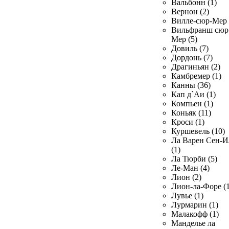
Вальбонн (1)
Вернон (2)
Вилле-сюр-Мер 
Вильфранш сюр
Мер (5)
Довиль (7)
Дордонь (7)
Драгиньян (2)
Камбремер (1)
Канны (36)
Кап д`Аи (1)
Компьен (1)
Коньяк (11)
Кроси (1)
Куршевель (10)
Ла Варен Сен-И
(1)
Ла Тюрби (5)
Ле-Ман (4)
Лион (2)
Лион-ла-Форе (1
Лувье (1)
Лурмарин (1)
Малакофф (1)
Манделье ла