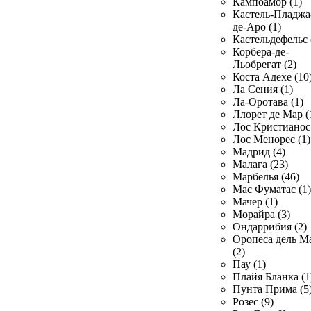
Кампоамор (1)
Кастель-Пладжа
де-Аро (1)
Кастельдефельс 
Корбера-де-
Льобрегат (2)
Коста Адехе (10
Ла Сения (1)
Ла-Оротава (1)
Ллорет де Мар (
Лос Кристианос 
Лос Менорес (1)
Мадрид (4)
Малага (23)
Марбелья (46)
Мас Фуматас (1)
Мачер (1)
Морайра (3)
Ондаррибия (2)
Оропеса дель М
(2)
Пау (1)
Плайя Бланка (1
Пунта Прима (5
Розес (9)