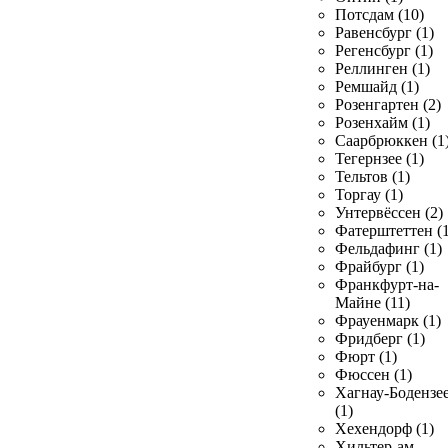
Потсдам (10)
Равенсбург (1)
Регенсбург (1)
Реллинген (1)
Ремшайд (1)
Розенгартен (2)
Розенхайм (1)
Саарбрюккен (1
Тегернзее (1)
Тельтов (1)
Торгау (1)
Унтервёссен (2)
Фатерштеттен (1
Фельдафинг (1)
Фрайбург (1)
Франкфурт-на-
Майне (11)
Фрауенмарк (1)
Фридберг (1)
Фюрт (1)
Фюссен (1)
Хагнау-Бодензе
(1)
Хехендорф (1)
Хильтер-ам-