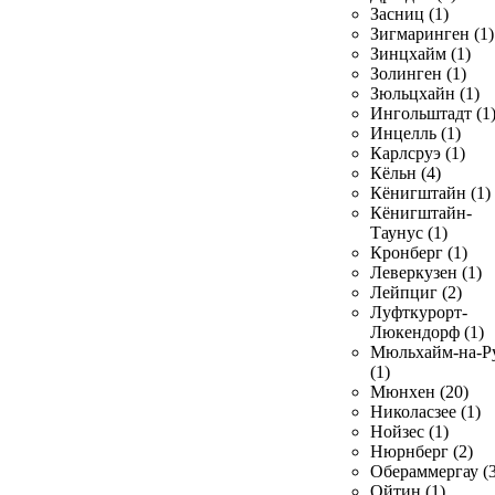
Засниц (1)
Зигмаринген (1)
Зинцхайм (1)
Золинген (1)
Зюльцхайн (1)
Ингольштадт (1
Инцелль (1)
Карлсруэ (1)
Кёльн (4)
Кёнигштайн (1)
Кёнигштайн-
Таунус (1)
Кронберг (1)
Леверкузен (1)
Лейпциг (2)
Луфткурорт-
Люкендорф (1)
Мюльхайм-на-Р
(1)
Мюнхен (20)
Николасзее (1)
Нойзес (1)
Нюрнберг (2)
Обераммергау (3
Ойтин (1)