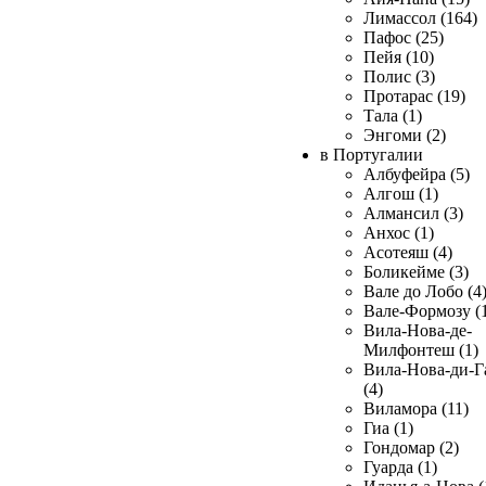
Лимассол (164)
Пафос (25)
Пейя (10)
Полис (3)
Протарас (19)
Тала (1)
Энгоми (2)
в Португалии
Албуфейра (5)
Алгош (1)
Алмансил (3)
Анхос (1)
Асотеяш (4)
Боликейме (3)
Вале до Лобо (4
Вале-Формозу (
Вила-Нова-де-
Милфонтеш (1)
Вила-Нова-ди-Г
(4)
Виламора (11)
Гиа (1)
Гондомар (2)
Гуарда (1)