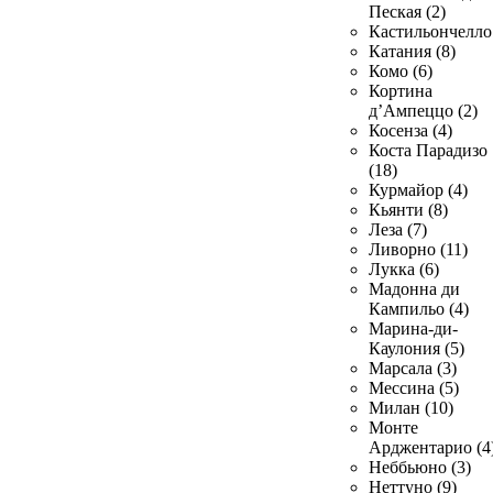
Пеская (2)
Кастильончелло 
Катания (8)
Комо (6)
Кортина
д’Ампеццо (2)
Косенза (4)
Коста Парадизо
(18)
Курмайор (4)
Кьянти (8)
Леза (7)
Ливорно (11)
Лукка (6)
Мадонна ди
Кампильо (4)
Марина-ди-
Каулония (5)
Марсала (3)
Мессина (5)
Милан (10)
Монте
Арджентарио (4
Неббьюно (3)
Неттуно (9)