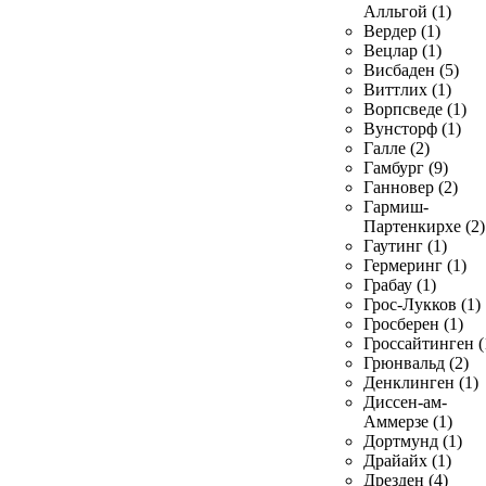
Алльгой (1)
Вердер (1)
Вецлар (1)
Висбаден (5)
Виттлих (1)
Ворпсведе (1)
Вунсторф (1)
Галле (2)
Гамбург (9)
Ганновер (2)
Гармиш-
Партенкирхе (2)
Гаутинг (1)
Гермеринг (1)
Грабау (1)
Грос-Лукков (1)
Гросберен (1)
Гроссайтинген (
Грюнвальд (2)
Денклинген (1)
Диссен-ам-
Аммерзе (1)
Дортмунд (1)
Драйайх (1)
Дрезден (4)