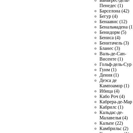
Баньерес-дель-
Пенедес (1)
Барселона (42)
Бегур (4)
Бенаавис (12)
Бенальмадена (1
Бенидорм (5)
Бениса (4)
Бенитачель (3)
Бланес (3)
Валь-де-Сан-
Висенте (1)
Гольф-дель-Сур 
Гуим (1)
Дения (1)
Деэса де
Кампоамор (1)
Ибица (4)
Кабо Роч (4)
Кабрера-де-Мар 
Кабрилс (1)
Кальдас-де-
Малавелья (4)
Кальпе (22)
Камбрильс (2)