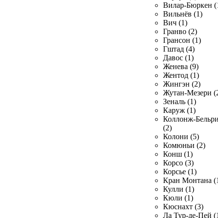
Вилар-Бюркен (
Вильнёв (1)
Вич (1)
Гранво (2)
Грансон (1)
Гштад (4)
Давос (1)
Женева (9)
Жентод (1)
Жингэн (2)
Жутан-Мезери (
Зеналь (1)
Каруж (1)
Коллонж-Бельр
(2)
Колони (5)
Комюньи (2)
Конш (1)
Корсо (3)
Корсье (1)
Кран Монтана (
Кулли (1)
Кюли (1)
Кюснахт (3)
Ла Тур-де-Пей (