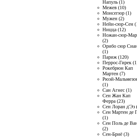
Напуль (1)
Межев (10)
Монсегюр (1)
Мужен (2)
Нейи-сюр-Сен (
Ницца (12)
Ножан-сюр-Ма
(2)
Орибо сюр Сиа
(1)
Париж (120)
Перрос-Гирек (1
Рокебрюн Кап
Мартен (7)
Рюэй-Мальмезо
(1)
Сан Агнес (1)
Сен Жан Кап
Ферра (23)
Сен Лоран д'Эз 
Сен Мартен де 
(1)
Сен Поль де Ва
(2)
Сен-Бриё (3)