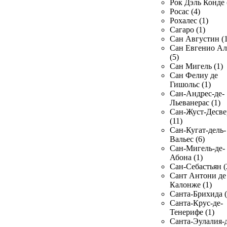
Рок Дэль Конде 
Росас (4)
Рохалес (1)
Сагаро (1)
Сан Августин (1
Сан Евгенио Ал
(5)
Сан Мигель (1)
Сан Фелиу де
Гишольс (1)
Сан-Андрес-де-
Льеванерас (1)
Сан-Жуст-Десве
(11)
Сан-Кугат-дель-
Вальес (6)
Сан-Мигель-де-
Абона (1)
Сан-Себастьян (
Сант Антони де
Калонже (1)
Санта-Брихида (
Санта-Крус-де-
Тенерифе (1)
Санта-Эулалия-д