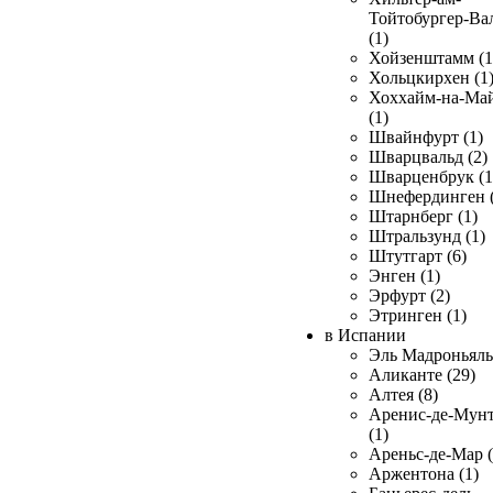
Тойтобургер-Ва
(1)
Хойзенштамм (1
Хольцкирхен (1
Хоххайм-на-Ма
(1)
Швайнфурт (1)
Шварцвальд (2)
Шварценбрук (1
Шнефердинген (
Штарнберг (1)
Штральзунд (1)
Штутгарт (6)
Энген (1)
Эрфурт (2)
Этринген (1)
в Испании
Эль Мадроньяль 
Аликанте (29)
Алтея (8)
Аренис-де-Мун
(1)
Ареньс-де-Мар (
Аржентона (1)