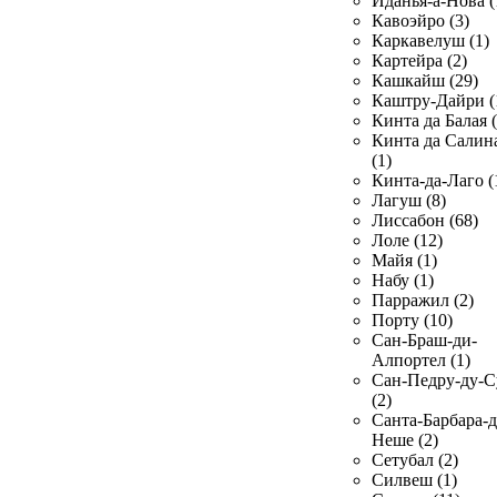
Иданья-а-Нова (
Кавоэйро (3)
Каркавелуш (1)
Картейра (2)
Кашкайш (29)
Каштру-Дайри (
Кинта да Балая (
Кинта да Салин
(1)
Кинта-да-Лаго (
Лагуш (8)
Лиссабон (68)
Лоле (12)
Майя (1)
Набу (1)
Парражил (2)
Порту (10)
Сан-Браш-ди-
Алпортел (1)
Сан-Педру-ду-С
(2)
Санта-Барбара-д
Неше (2)
Сетубал (2)
Силвеш (1)