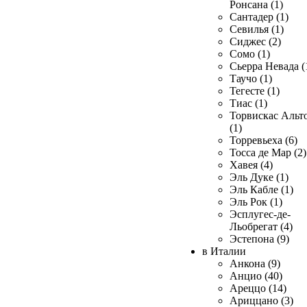
Ронсана (1)
Сантадер (1)
Севилья (1)
Сиджес (2)
Сомо (1)
Сьерра Невада (
Таучо (1)
Тегесте (1)
Тиас (1)
Торвискас Альт
(1)
Торревьеха (6)
Тосса де Мар (2)
Хавея (4)
Эль Дуке (1)
Эль Кабле (1)
Эль Рок (1)
Эсплугес-де-
Льобрегат (4)
Эстепона (9)
в Италии
Анкона (9)
Анцио (40)
Ареццо (14)
Ариццано (3)