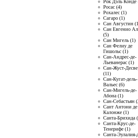
Рок Дэль Конде 
Росас (4)
Рохалес (1)
Сагаро (1)
Сан Августин (1
Сан Евгенио Ал
(5)
Сан Мигель (1)
Сан Фелиу де
Гишольс (1)
Сан-Андрес-де-
Льеванерас (1)
Сан-Жуст-Десве
(11)
Сан-Кугат-дель-
Вальес (6)
Сан-Мигель-де-
Абона (1)
Сан-Себастьян (
Сант Антони де
Калонже (1)
Санта-Брихида (
Санта-Крус-де-
Тенерифе (1)
Санта-Эулалия-д