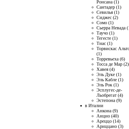
Ронсана (1)
Сантадер (1)
Севилья (1)
Сиджес (2)
Сомо (1)
Сьерра Невада (
Таучо (1)
Тегесте (1)
Тиас (1)
Торвискас Альт
(1)
Торревьеха (6)
Тосса де Мар (2)
Хавея (4)
Эль Дуке (1)
Эль Кабле (1)
Эль Рок (1)
Эсплугес-де-
Льобрегат (4)
Эстепона (9)
в Италии
Анкона (9)
Анцио (40)
Ареццо (14)
Ариццано (3)