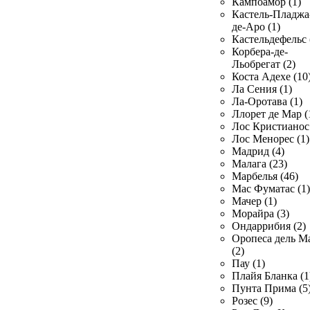
Кампоамор (1)
Кастель-Пладжа
де-Аро (1)
Кастельдефельс 
Корбера-де-
Льобрегат (2)
Коста Адехе (10
Ла Сения (1)
Ла-Оротава (1)
Ллорет де Мар (
Лос Кристианос 
Лос Менорес (1)
Мадрид (4)
Малага (23)
Марбелья (46)
Мас Фуматас (1)
Мачер (1)
Морайра (3)
Ондаррибия (2)
Оропеса дель М
(2)
Пау (1)
Плайя Бланка (1
Пунта Прима (5
Розес (9)