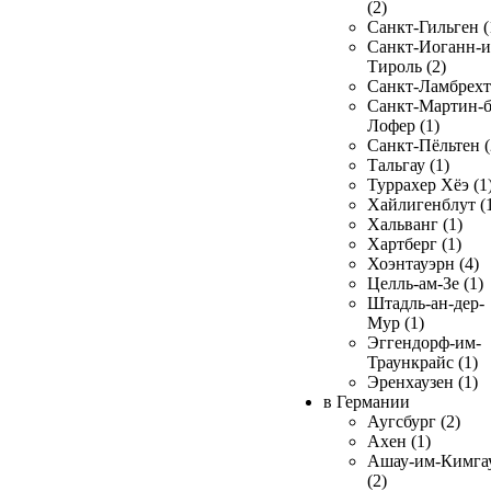
(2)
Санкт-Гильген (
Санкт-Иоганн-и
Тироль (2)
Санкт-Ламбрехт 
Санкт-Мартин-б
Лофер (1)
Санкт-Пёльтен (
Тальгау (1)
Туррахер Хёэ (1
Хайлигенблут (
Хальванг (1)
Хартберг (1)
Хоэнтауэрн (4)
Целль-ам-Зе (1)
Штадль-ан-дер-
Мур (1)
Эггендорф-им-
Траункрайс (1)
Эренхаузен (1)
в Германии
Аугсбург (2)
Ахен (1)
Ашау-им-Кимга
(2)