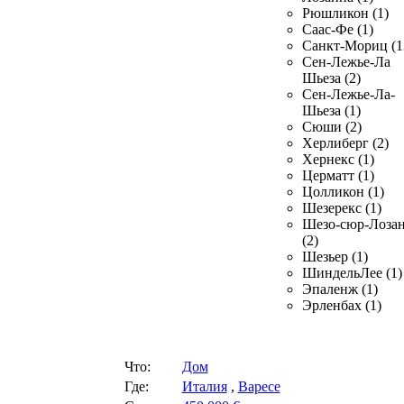
Рюшликон (1)
Саас-Фе (1)
Санкт-Мориц (1
Сен-Лежье-Ла
Шьеза (2)
Сен-Лежье-Ла-
Шьеза (1)
Сюши (2)
Херлиберг (2)
Хернекс (1)
Церматт (1)
Цолликон (1)
Шезерекс (1)
Шезо-сюр-Лоза
(2)
Шезьер (1)
ШиндельЛее (1)
Эпаленж (1)
Эрленбах (1)
Что:
Дом
Где:
Италия
,
Варесе