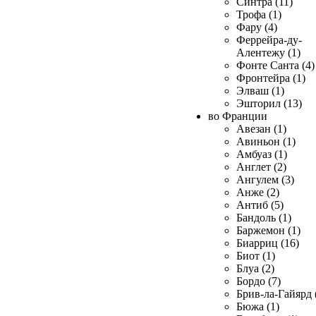
Синтра (11)
Трофа (1)
Фару (4)
Феррейра-ду-
Алентежу (1)
Фонте Санта (4)
Фронтейра (1)
Элваш (1)
Эшторил (13)
во Франции
Авезан (1)
Авиньон (1)
Амбуаз (1)
Англет (2)
Ангулем (3)
Анже (2)
Антиб (5)
Бандоль (1)
Баржемон (1)
Биарриц (16)
Биот (1)
Блуа (2)
Бордо (7)
Брив-ла-Гайярд 
Бюжа (1)