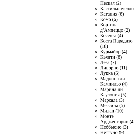
Пеская (2)
Кастильончелло 
Катания (8)
Комо (6)
Кортина
д’Ампеццо (2)
Косенза (4)
Коста Парадизо
(18)
Курмайор (4)
Кьянти (8)
Леза (7)
Ливорно (11)
Лукка (6)
Мадонна ди
Кампильо (4)
Марина-ди-
Каулония (5)
Марсала (3)
Мессина (5)
Милан (10)
Монте
Арджентарио (4
Неббьюно (3)
Неттуно (9)