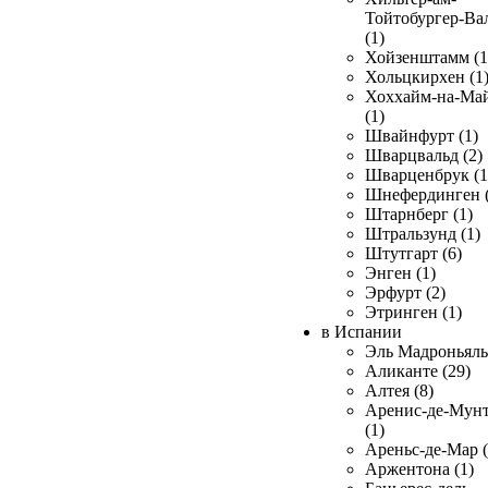
Тойтобургер-Ва
(1)
Хойзенштамм (1
Хольцкирхен (1
Хоххайм-на-Ма
(1)
Швайнфурт (1)
Шварцвальд (2)
Шварценбрук (1
Шнефердинген (
Штарнберг (1)
Штральзунд (1)
Штутгарт (6)
Энген (1)
Эрфурт (2)
Этринген (1)
в Испании
Эль Мадроньяль 
Аликанте (29)
Алтея (8)
Аренис-де-Мун
(1)
Ареньс-де-Мар (
Аржентона (1)