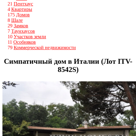
21
Пентхаус
4
Квартиры
175
Домов
8
Шале
29
Замков
7
Таунхаусов
10
Участков земли
11
Особняков
79
Коммерческой недвижимости
Симпатичный дом в Италии (Лот ITV-
8542S)