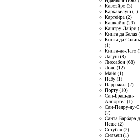
Иданья-а-Нова (
Кавоэйро (3)
Каркавелуш (1)
Картейра (2)
Кашкайш (29)
Каштру-Дайри (
Кинта да Балая (
Кинта да Салин
(1)
Кинта-да-Лаго (
Лагуш (8)
Лиссабон (68)
Лоле (12)
Майя (1)
Набу (1)
Парражил (2)
Порту (10)
Сан-Браш-ди-
Алпортел (1)
Сан-Педру-ду-С
(2)
Санта-Барбара-д
Неше (2)
Сетубал (2)
Силвеш (1)