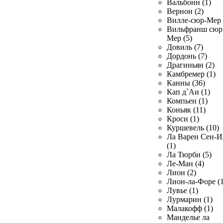
Вальбонн (1)
Вернон (2)
Вилле-сюр-Мер 
Вильфранш сюр
Мер (5)
Довиль (7)
Дордонь (7)
Драгиньян (2)
Камбремер (1)
Канны (36)
Кап д`Аи (1)
Компьен (1)
Коньяк (11)
Кроси (1)
Куршевель (10)
Ла Варен Сен-И
(1)
Ла Тюрби (5)
Ле-Ман (4)
Лион (2)
Лион-ла-Форе (1
Лувье (1)
Лурмарин (1)
Малакофф (1)
Манделье ла