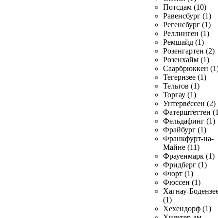
Потсдам (10)
Равенсбург (1)
Регенсбург (1)
Реллинген (1)
Ремшайд (1)
Розенгартен (2)
Розенхайм (1)
Саарбрюккен (1
Тегернзее (1)
Тельтов (1)
Торгау (1)
Унтервёссен (2)
Фатерштеттен (1
Фельдафинг (1)
Фрайбург (1)
Франкфурт-на-
Майне (11)
Фрауенмарк (1)
Фридберг (1)
Фюрт (1)
Фюссен (1)
Хагнау-Бодензе
(1)
Хехендорф (1)
Хильтер-ам-