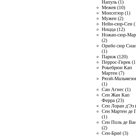
Напуль (1)
Межев (10)
Монсегюр (1)
Мужен (2)
Нейи-сюр-Сен (
Ницца (12)
Ножан-сюр-Ма
(2)
Орибо сюр Сиа
(1)
Париж (120)
Перрос-Гирек (1
Рокебрюн Кап
Мартен (7)
Рюэй-Мальмезо
(1)
Сан Агнес (1)
Сен Жан Кап
Ферра (23)
Сен Лоран д'Эз 
Сен Мартен де 
(1)
Сен Поль де Ва
(2)
Сен-Бриё (3)