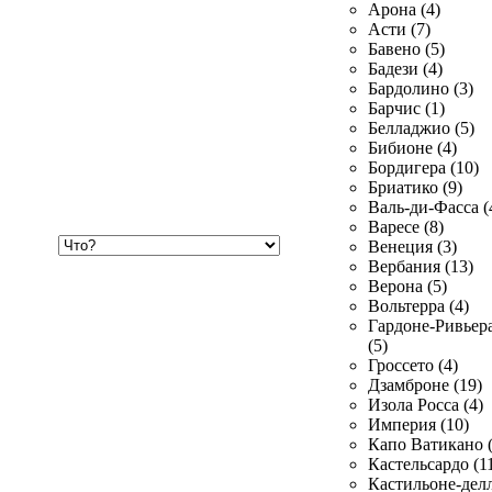
Арона (4)
Асти (7)
Бавено (5)
Бадези (4)
Бардолино (3)
Барчис (1)
Белладжио (5)
Бибионе (4)
Бордигера (10)
Бриатико (9)
Валь-ди-Фасса (
Варесе (8)
Хочу
Венеция (3)
купить
Вербания (13)
Верона (5)
Вольтерра (4)
Гардоне-Ривьер
(5)
Гроссето (4)
Дзамброне (19)
Изола Росса (4)
Империя (10)
Капо Ватикано (
Кастельсардо (1
Кастильоне-делл