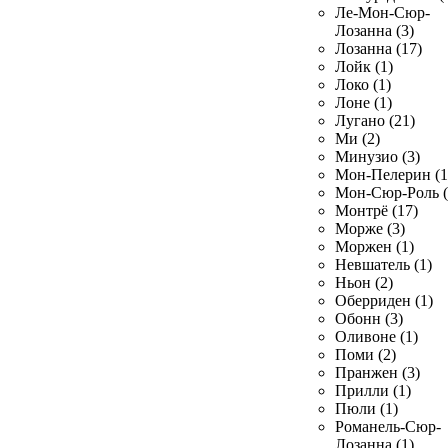
Ле-Мон-Сюр-
Лозанна (3)
Лозанна (17)
Лойк (1)
Локо (1)
Лоне (1)
Лугано (21)
Ми (2)
Минузио (3)
Мон-Пелерин (1
Мон-Сюр-Роль (
Монтрё (17)
Морже (3)
Моржен (1)
Невшатель (1)
Ньон (2)
Оберриден (1)
Обонн (3)
Оливоне (1)
Поми (2)
Пранжен (3)
Прилли (1)
Пюли (1)
Романель-Сюр-
Лозанна (1)