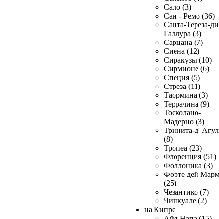
Сало (3)
Сан - Ремо (36)
Санта-Тереза-ди
Галлура (3)
Сарцана (7)
Сиена (12)
Сиракузы (10)
Сирмионе (6)
Специя (5)
Стреза (11)
Таормина (3)
Террачина (9)
Тосколано-
Мадерно (3)
Тринита-д' Агул
(8)
Тропеа (23)
Флоренция (51)
Фоллоника (3)
Форте дей Мар
(25)
Чезантико (7)
Чинкуале (2)
на Кипре
Айя-Напа (15)