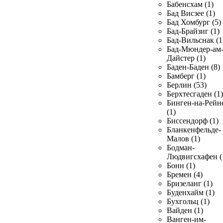
Бабенсхам (1)
Бад Висзее (1)
Бад Хомбург (5)
Бад-Брайзиг (1)
Бад-Вильснак (1
Бад-Мюндер-ам
Дайстер (1)
Баден-Баден (8)
Бамберг (1)
Берлин (53)
Берхтесгаден (1)
Бинген-на-Рейн
(1)
Биссендорф (1)
Бланкенфельде-
Малов (1)
Бодман-
Людвигсхафен (
Бонн (1)
Бремен (4)
Бризеланг (1)
Буденхайм (1)
Бухгольц (1)
Вайден (1)
Ванген-им-