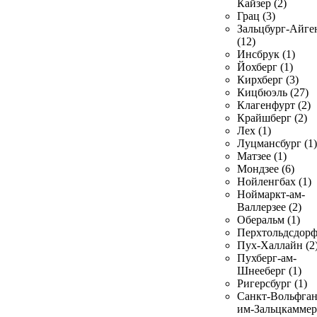
Кайзер (2)
Грац (3)
Зальцбург-Айге
(12)
Инсбрук (1)
Йохберг (1)
Кирхберг (3)
Кицбюэль (27)
Клагенфурт (2)
Крайшберг (2)
Лех (1)
Луцмансбург (1)
Матзее (1)
Мондзее (6)
Нойленгбах (1)
Ноймаркт-ам-
Валлерзее (2)
Оберальм (1)
Перхтольдсдорф
Пух-Халлайн (2
Пухберг-ам-
Шнееберг (1)
Ригерсбург (1)
Санкт-Вольфган
им-Зальцкаммер