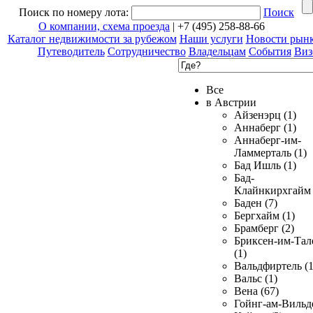
Поиск по номеру лота:
Поиск
О компании, схема проезда
| +7 (495) 258-88-66
Каталог недвижимости за рубежом
Наши услуги
Новости рын
Путеводитель
Сотрудничество
Владельцам
События
Виз
Все
в Австрии
Айзенэрц (1)
Аннаберг (1)
Аннаберг-им-
Ламмерталь (1)
Бад Ишль (1)
Бад-
Клайнкирхгайм 
Баден (7)
Бергхайм (1)
Брамберг (2)
Бриксен-им-Тал
(1)
Вальдфиртель (1
Вальс (1)
Вена (67)
Гойнг-ам-Вильд