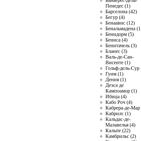
Баньерес-дель-
Пенедес (1)
Барселона (42)
Бегур (4)
Бенаавис (12)
Бенальмадена (1
Бенидорм (5)
Бениса (4)
Бенитачель (3)
Бланес (3)
Валь-де-Сан-
Висенте (1)
Гольф-дель-Сур 
Гуим (1)
Дения (1)
Деэса де
Кампоамор (1)
Ибица (4)
Кабо Роч (4)
Кабрера-де-Мар 
Кабрилс (1)
Кальдас-де-
Малавелья (4)
Кальпе (22)
Камбрильс (2)