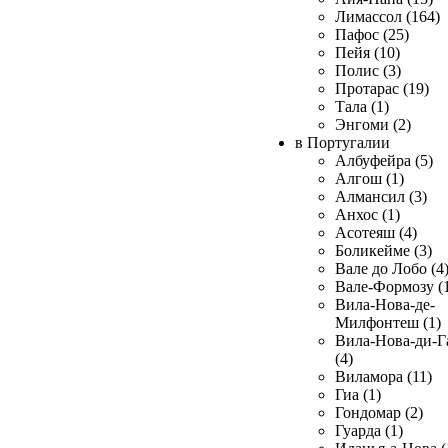
Лимассол (164)
Пафос (25)
Пейя (10)
Полис (3)
Протарас (19)
Тала (1)
Энгоми (2)
в Португалии
Албуфейра (5)
Алгош (1)
Алмансил (3)
Анхос (1)
Асотеяш (4)
Боликейме (3)
Вале до Лобо (4
Вале-Формозу (
Вила-Нова-де-
Милфонтеш (1)
Вила-Нова-ди-Г
(4)
Виламора (11)
Гиа (1)
Гондомар (2)
Гуарда (1)