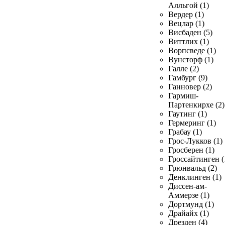
Алльгой (1)
Вердер (1)
Вецлар (1)
Висбаден (5)
Виттлих (1)
Ворпсведе (1)
Вунсторф (1)
Галле (2)
Гамбург (9)
Ганновер (2)
Гармиш-
Партенкирхе (2)
Гаутинг (1)
Гермеринг (1)
Грабау (1)
Грос-Лукков (1)
Гросберен (1)
Гроссайтинген (
Грюнвальд (2)
Денклинген (1)
Диссен-ам-
Аммерзе (1)
Дортмунд (1)
Драйайх (1)
Дрезден (4)