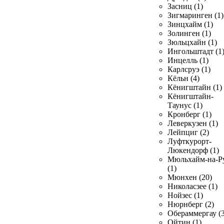
Засниц (1)
Зигмаринген (1)
Зинцхайм (1)
Золинген (1)
Зюльцхайн (1)
Ингольштадт (1
Инцелль (1)
Карлсруэ (1)
Кёльн (4)
Кёнигштайн (1)
Кёнигштайн-
Таунус (1)
Кронберг (1)
Леверкузен (1)
Лейпциг (2)
Луфткурорт-
Люкендорф (1)
Мюльхайм-на-Р
(1)
Мюнхен (20)
Николасзее (1)
Нойзес (1)
Нюрнберг (2)
Обераммергау (3
Ойтин (1)