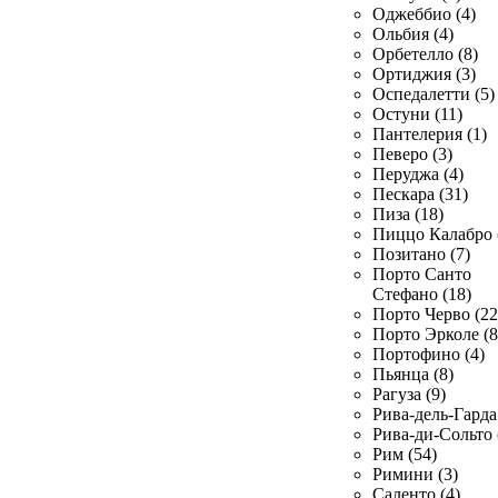
Оджеббио (4)
Ольбия (4)
Орбетелло (8)
Ортиджия (3)
Оспедалетти (5)
Остуни (11)
Пантелерия (1)
Певеро (3)
Перуджа (4)
Пескара (31)
Пиза (18)
Пиццо Калабро 
Позитано (7)
Порто Санто
Стефано (18)
Порто Черво (22
Порто Эрколе (8
Портофино (4)
Пьянца (8)
Рагуза (9)
Рива-дель-Гарда 
Рива-ди-Сольто 
Рим (54)
Римини (3)
Саленто (4)