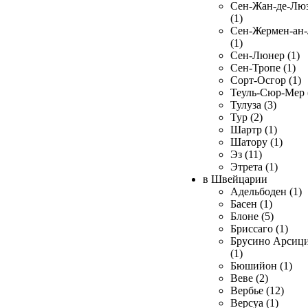
Сен-Жан-де-Лю
(1)
Сен-Жермен-ан
(1)
Сен-Люнер (1)
Сен-Тропе (1)
Сорт-Осгор (1)
Теуль-Сюр-Мер 
Тулуза (3)
Тур (2)
Шартр (1)
Шатору (1)
Эз (11)
Этрета (1)
в Швейцарии
Адельбоден (1)
Басен (1)
Блоне (5)
Бриссаго (1)
Брусино Арсиц
(1)
Бюшийон (1)
Веве (2)
Вербье (12)
Версуа (1)