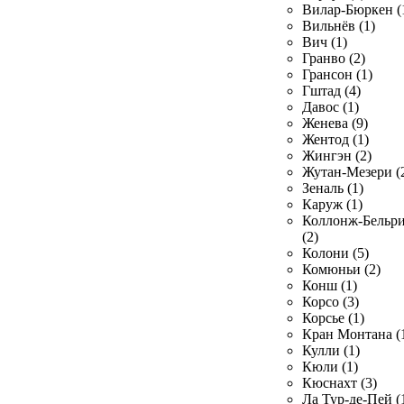
Вилар-Бюркен (
Вильнёв (1)
Вич (1)
Гранво (2)
Грансон (1)
Гштад (4)
Давос (1)
Женева (9)
Жентод (1)
Жингэн (2)
Жутан-Мезери (
Зеналь (1)
Каруж (1)
Коллонж-Бельр
(2)
Колони (5)
Комюньи (2)
Конш (1)
Корсо (3)
Корсье (1)
Кран Монтана (
Кулли (1)
Кюли (1)
Кюснахт (3)
Ла Тур-де-Пей (