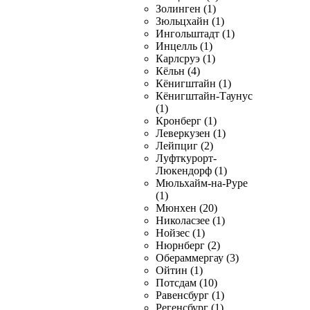
Золинген (1)
Зюльцхайн (1)
Ингольштадт (1)
Инцелль (1)
Карлсруэ (1)
Кёльн (4)
Кёнигштайн (1)
Кёнигштайн-Таунус
(1)
Кронберг (1)
Леверкузен (1)
Лейпциг (2)
Луфткурорт-
Люкендорф (1)
Мюльхайм-на-Руре
(1)
Мюнхен (20)
Николасзее (1)
Нойзес (1)
Нюрнберг (2)
Обераммергау (3)
Ойтин (1)
Потсдам (10)
Равенсбург (1)
Регенсбург (1)