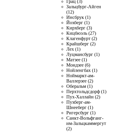
Грац (3)
Зальцбург-Айген
(12)
Инсбрук (1)
Йохберг (1)
Кирхберг (3)
Кицбюэль (27)
Клагенфурт (2)
Крайшберг (2)
Лех (1)
Луцмансбург (1)
Матзее (1)
Мондзее (6)
Нойленгбах (1)
Ноймаркт-ам-
Валлерзее (2)
Оберальм (1)
Перхтольдсдорф (1)
Пух-Халлайн (2)
Пухберг-ам-
Шнееберг (1)
Ригерсбург (1)
Санкт-Вольфганг-
им-Зальцкаммергут
(2)