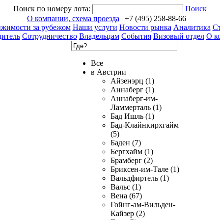
Поиск по номеру лота:
Поиск
О компании, схема проезда
| +7 (495) 258-88-66
ижимости за рубежом
Наши услуги
Новости рынка
Аналитика
Ст
дитель
Сотрудничество
Владельцам
События
Визовый отдел
О к
Все
в Австрии
Айзенэрц (1)
Аннаберг (1)
Аннаберг-им-
Ламмерталь (1)
Бад Ишль (1)
Бад-Клайнкирхгайм
(5)
Баден (7)
Бергхайм (1)
Брамберг (2)
Бриксен-им-Тале (1)
Вальдфиртель (1)
Вальс (1)
Вена (67)
Гойнг-ам-Вильден-
Кайзер (2)