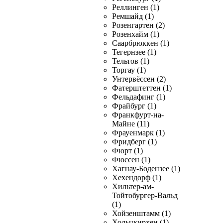
Реллинген (1)
Ремшайд (1)
Розенгартен (2)
Розенхайм (1)
Саарбрюккен (1)
Тегернзее (1)
Тельтов (1)
Торгау (1)
Унтервёссен (2)
Фатерштеттен (1)
Фельдафинг (1)
Фрайбург (1)
Франкфурт-на-
Майне (11)
Фрауенмарк (1)
Фридберг (1)
Фюрт (1)
Фюссен (1)
Хагнау-Бодензее (1)
Хехендорф (1)
Хильтер-ам-
Тойтобургер-Вальд
(1)
Хойзенштамм (1)
Хольцкирхен (1)