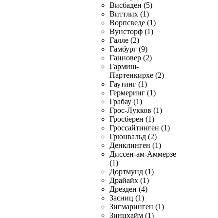
Висбаден (5)
Виттлих (1)
Ворпсведе (1)
Вунсторф (1)
Галле (2)
Гамбург (9)
Ганновер (2)
Гармиш-
Партенкирхе (2)
Гаутинг (1)
Гермеринг (1)
Грабау (1)
Грос-Лукков (1)
Гросберен (1)
Гроссайтинген (1)
Грюнвальд (2)
Денклинген (1)
Диссен-ам-Аммерзе
(1)
Дортмунд (1)
Драйайх (1)
Дрезден (4)
Засниц (1)
Зигмаринген (1)
Зинцхайм (1)