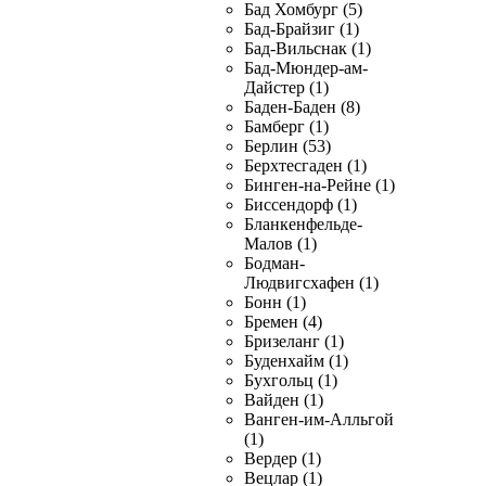
Бад Хомбург (5)
Бад-Брайзиг (1)
Бад-Вильснак (1)
Бад-Мюндер-ам-
Дайстер (1)
Баден-Баден (8)
Бамберг (1)
Берлин (53)
Берхтесгаден (1)
Бинген-на-Рейне (1)
Биссендорф (1)
Бланкенфельде-
Малов (1)
Бодман-
Людвигсхафен (1)
Бонн (1)
Бремен (4)
Бризеланг (1)
Буденхайм (1)
Бухгольц (1)
Вайден (1)
Ванген-им-Алльгой
(1)
Вердер (1)
Вецлар (1)