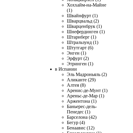
Хоххайм-на-Майне
(1)
Швайнфурт (1)
Шварцвальд (2)
Шварценбрук (1)
Шнефердинген (1)
Штарнберг (1)
Штральзунд (1)
Штутгарт (6)
Энген (1)
Эрфурт (2)
Этринген (1)
в Испании
Эль Мадроньяль (2)
Аликанте (29)
Алтея (8)
Аренис-де-Мунт (1)
Ареньс-де-Мар (1)
Аржентона (1)
Баньерес-дель-
Пенедес (1)
Барселона (42)
Бегур (4)
Бенаавис (12)