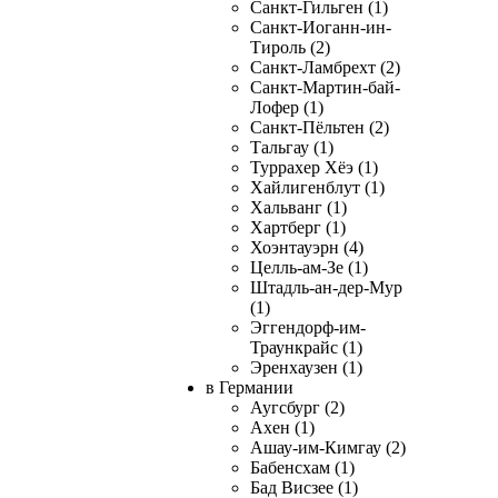
Санкт-Гильген (1)
Санкт-Иоганн-ин-
Тироль (2)
Санкт-Ламбрехт (2)
Санкт-Мартин-бай-
Лофер (1)
Санкт-Пёльтен (2)
Тальгау (1)
Туррахер Хёэ (1)
Хайлигенблут (1)
Хальванг (1)
Хартберг (1)
Хоэнтауэрн (4)
Целль-ам-Зе (1)
Штадль-ан-дер-Мур
(1)
Эггендорф-им-
Траункрайс (1)
Эренхаузен (1)
в Германии
Аугсбург (2)
Ахен (1)
Ашау-им-Кимгау (2)
Бабенсхам (1)
Бад Висзее (1)