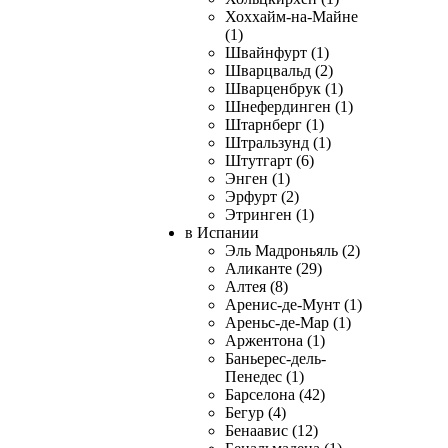
Хоххайм-на-Майне
(1)
Швайнфурт (1)
Шварцвальд (2)
Шварценбрук (1)
Шнефердинген (1)
Штарнберг (1)
Штральзунд (1)
Штутгарт (6)
Энген (1)
Эрфурт (2)
Этринген (1)
в Испании
Эль Мадроньяль (2)
Аликанте (29)
Алтея (8)
Аренис-де-Мунт (1)
Ареньс-де-Мар (1)
Аржентона (1)
Баньерес-дель-
Пенедес (1)
Барселона (42)
Бегур (4)
Бенаавис (12)