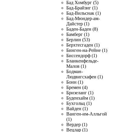
Бад Хомбург (5)
Бад-Брайзиг (1)
Бад-Вильснак (1)
Бад-Мюндер-ам-
Дайстер (1)
Баден-Баден (8)
Бамберг (1)
Берлин (53)
Берхтесгаден (1)
Бинген-на-Рейне (1)
Биссендорф (1)
Бланкенфельде-
Малов (1)
Бодман-
Людвигсхафен (1)
Бонн (1)
Бремен (4)
Бризеланг (1)
Буденхайм (1)
Бухгольц (1)
Вайден (1)
Ванген-им-Алльгой
(1)
Вердер (1)
Вецлар (1)