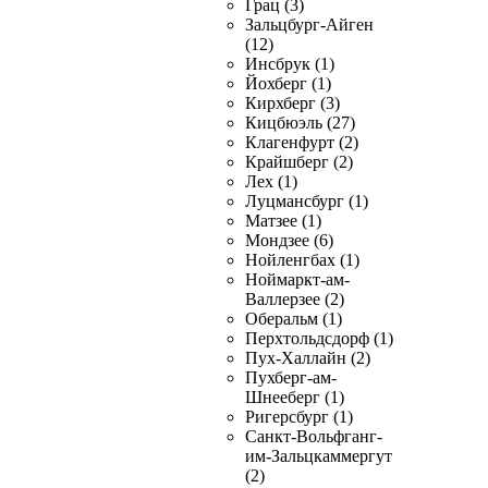
Грац (3)
Зальцбург-Айген
(12)
Инсбрук (1)
Йохберг (1)
Кирхберг (3)
Кицбюэль (27)
Клагенфурт (2)
Крайшберг (2)
Лех (1)
Луцмансбург (1)
Матзее (1)
Мондзее (6)
Нойленгбах (1)
Ноймаркт-ам-
Валлерзее (2)
Оберальм (1)
Перхтольдсдорф (1)
Пух-Халлайн (2)
Пухберг-ам-
Шнееберг (1)
Ригерсбург (1)
Санкт-Вольфганг-
им-Зальцкаммергут
(2)