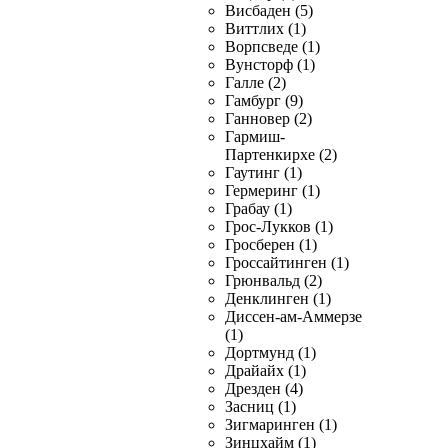
Висбаден (5)
Виттлих (1)
Ворпсведе (1)
Вунсторф (1)
Галле (2)
Гамбург (9)
Ганновер (2)
Гармиш-
Партенкирхе (2)
Гаутинг (1)
Гермеринг (1)
Грабау (1)
Грос-Лукков (1)
Гросберен (1)
Гроссайтинген (1)
Грюнвальд (2)
Денклинген (1)
Диссен-ам-Аммерзе
(1)
Дортмунд (1)
Драйайх (1)
Дрезден (4)
Засниц (1)
Зигмаринген (1)
Зинцхайм (1)