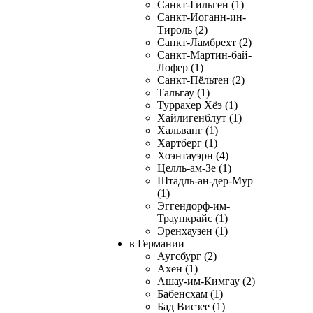
Санкт-Гильген (1)
Санкт-Иоганн-ин-
Тироль (2)
Санкт-Ламбрехт (2)
Санкт-Мартин-бай-
Лофер (1)
Санкт-Пёльтен (2)
Тальгау (1)
Туррахер Хёэ (1)
Хайлигенблут (1)
Хальванг (1)
Хартберг (1)
Хоэнтауэрн (4)
Целль-ам-Зе (1)
Штадль-ан-дер-Мур
(1)
Эггендорф-им-
Траункрайс (1)
Эренхаузен (1)
в Германии
Аугсбург (2)
Ахен (1)
Ашау-им-Кимгау (2)
Бабенсхам (1)
Бад Висзее (1)