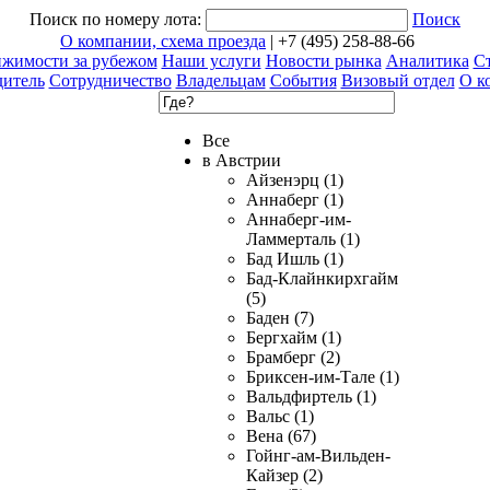
Поиск по номеру лота:
Поиск
О компании, схема проезда
| +7 (495) 258-88-66
ижимости за рубежом
Наши услуги
Новости рынка
Аналитика
Ст
дитель
Сотрудничество
Владельцам
События
Визовый отдел
О к
Все
в Австрии
Айзенэрц (1)
Аннаберг (1)
Аннаберг-им-
Ламмерталь (1)
Бад Ишль (1)
Бад-Клайнкирхгайм
(5)
Баден (7)
Бергхайм (1)
Брамберг (2)
Бриксен-им-Тале (1)
Вальдфиртель (1)
Вальс (1)
Вена (67)
Гойнг-ам-Вильден-
Кайзер (2)