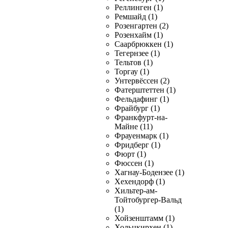
Реллинген (1)
Ремшайд (1)
Розенгартен (2)
Розенхайм (1)
Саарбрюккен (1)
Тегернзее (1)
Тельтов (1)
Торгау (1)
Унтервёссен (2)
Фатерштеттен (1)
Фельдафинг (1)
Фрайбург (1)
Франкфурт-на-
Майне (11)
Фрауенмарк (1)
Фридберг (1)
Фюрт (1)
Фюссен (1)
Хагнау-Бодензее (1)
Хехендорф (1)
Хильтер-ам-
Тойтобургер-Вальд
(1)
Хойзенштамм (1)
Хольцкирхен (1)