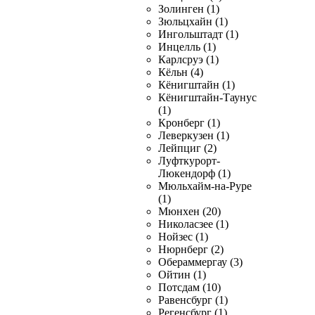
Золинген (1)
Зюльцхайн (1)
Ингольштадт (1)
Инцелль (1)
Карлсруэ (1)
Кёльн (4)
Кёнигштайн (1)
Кёнигштайн-Таунус
(1)
Кронберг (1)
Леверкузен (1)
Лейпциг (2)
Луфткурорт-
Люкендорф (1)
Мюльхайм-на-Руре
(1)
Мюнхен (20)
Николасзее (1)
Нойзес (1)
Нюрнберг (2)
Обераммергау (3)
Ойтин (1)
Потсдам (10)
Равенсбург (1)
Регенсбург (1)