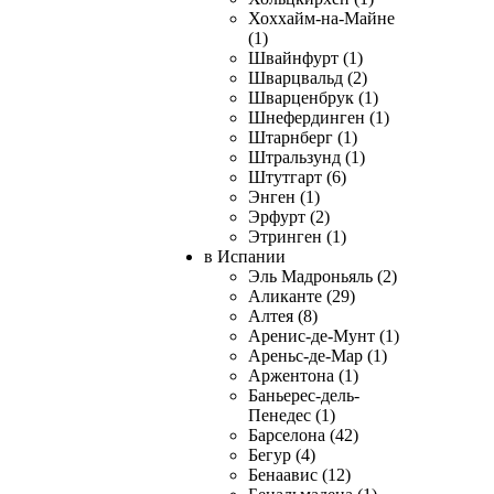
Хоххайм-на-Майне
(1)
Швайнфурт (1)
Шварцвальд (2)
Шварценбрук (1)
Шнефердинген (1)
Штарнберг (1)
Штральзунд (1)
Штутгарт (6)
Энген (1)
Эрфурт (2)
Этринген (1)
в Испании
Эль Мадроньяль (2)
Аликанте (29)
Алтея (8)
Аренис-де-Мунт (1)
Ареньс-де-Мар (1)
Аржентона (1)
Баньерес-дель-
Пенедес (1)
Барселона (42)
Бегур (4)
Бенаавис (12)