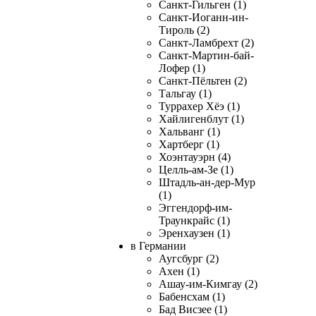
Санкт-Гильген (1)
Санкт-Иоганн-ин-
Тироль (2)
Санкт-Ламбрехт (2)
Санкт-Мартин-бай-
Лофер (1)
Санкт-Пёльтен (2)
Тальгау (1)
Туррахер Хёэ (1)
Хайлигенблут (1)
Хальванг (1)
Хартберг (1)
Хоэнтауэрн (4)
Целль-ам-Зе (1)
Штадль-ан-дер-Мур
(1)
Эггендорф-им-
Траункрайс (1)
Эренхаузен (1)
в Германии
Аугсбург (2)
Ахен (1)
Ашау-им-Кимгау (2)
Бабенсхам (1)
Бад Висзее (1)