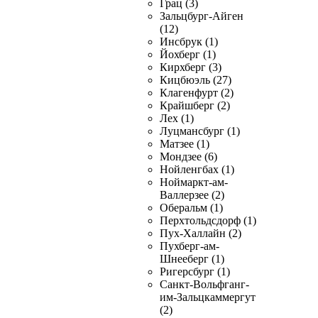
Грац (3)
Зальцбург-Айген
(12)
Инсбрук (1)
Йохберг (1)
Кирхберг (3)
Кицбюэль (27)
Клагенфурт (2)
Крайшберг (2)
Лех (1)
Луцмансбург (1)
Матзее (1)
Мондзее (6)
Нойленгбах (1)
Ноймаркт-ам-
Валлерзее (2)
Оберальм (1)
Перхтольдсдорф (1)
Пух-Халлайн (2)
Пухберг-ам-
Шнееберг (1)
Ригерсбург (1)
Санкт-Вольфганг-
им-Зальцкаммергут
(2)