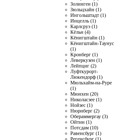
Золинген (1)
Зюльцхайн (1)
Ингольштадт (1)
Инцелль (1)
Карлсруэ (1)
Кёльн (4)
Кёнигштайн (1)
Кёнигштайн-Таунус
(1)
Кронберг (1)
Леверкузен (1)
Лейпциг (2)
Луфткурорт-
Люкендорф (1)
Мюльхайм-на-Руре
(1)
Мюнхен (20)
Николасзее (1)
Нойзес (1)
Нюрнберг (2)
Обераммергау (3)
Ойтин (1)
Потсдам (10)
Равенсбург (1)
Регенсбург (1)