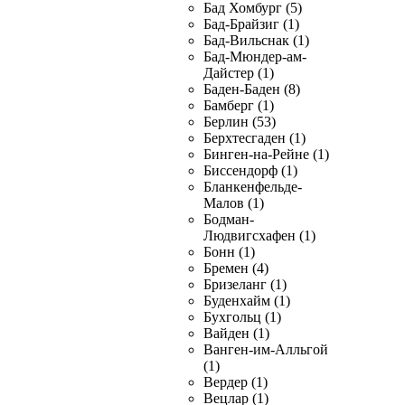
Бад Хомбург (5)
Бад-Брайзиг (1)
Бад-Вильснак (1)
Бад-Мюндер-ам-
Дайстер (1)
Баден-Баден (8)
Бамберг (1)
Берлин (53)
Берхтесгаден (1)
Бинген-на-Рейне (1)
Биссендорф (1)
Бланкенфельде-
Малов (1)
Бодман-
Людвигсхафен (1)
Бонн (1)
Бремен (4)
Бризеланг (1)
Буденхайм (1)
Бухгольц (1)
Вайден (1)
Ванген-им-Алльгой
(1)
Вердер (1)
Вецлар (1)