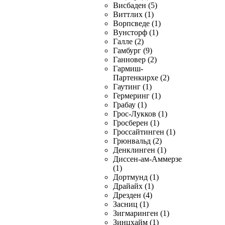
Висбаден (5)
Виттлих (1)
Ворпсведе (1)
Вунсторф (1)
Галле (2)
Гамбург (9)
Ганновер (2)
Гармиш-
Партенкирхе (2)
Гаутинг (1)
Гермеринг (1)
Грабау (1)
Грос-Лукков (1)
Гросберен (1)
Гроссайтинген (1)
Грюнвальд (2)
Денклинген (1)
Диссен-ам-Аммерзе
(1)
Дортмунд (1)
Драйайх (1)
Дрезден (4)
Засниц (1)
Зигмаринген (1)
Зинцхайм (1)