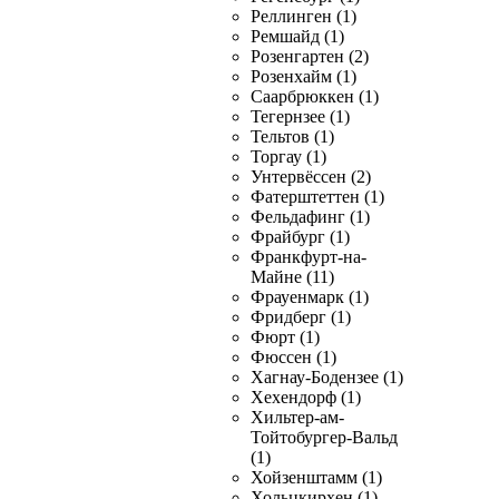
Реллинген (1)
Ремшайд (1)
Розенгартен (2)
Розенхайм (1)
Саарбрюккен (1)
Тегернзее (1)
Тельтов (1)
Торгау (1)
Унтервёссен (2)
Фатерштеттен (1)
Фельдафинг (1)
Фрайбург (1)
Франкфурт-на-
Майне (11)
Фрауенмарк (1)
Фридберг (1)
Фюрт (1)
Фюссен (1)
Хагнау-Бодензее (1)
Хехендорф (1)
Хильтер-ам-
Тойтобургер-Вальд
(1)
Хойзенштамм (1)
Хольцкирхен (1)