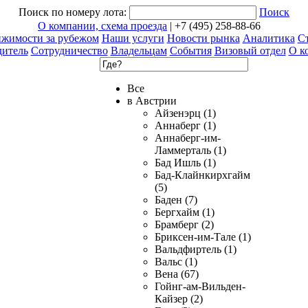
Поиск по номеру лота:
Поиск
О компании, схема проезда
| +7 (495) 258-88-66
ижимости за рубежом
Наши услуги
Новости рынка
Аналитика
Ст
дитель
Сотрудничество
Владельцам
События
Визовый отдел
О к
Все
в Австрии
Айзенэрц (1)
Аннаберг (1)
Аннаберг-им-
Ламмерталь (1)
Бад Ишль (1)
Бад-Клайнкирхгайм
(5)
Баден (7)
Бергхайм (1)
Брамберг (2)
Бриксен-им-Тале (1)
Вальдфиртель (1)
Вальс (1)
Вена (67)
Гойнг-ам-Вильден-
Кайзер (2)