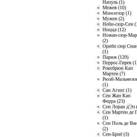
Напуль (1)
Межев (10)
Монсегюр (1)
Мужен (2)
Нейи-сюр-Сен (
Ницца (12)
Ножан-сюр-Ма
(2)
Орибо сюр Сиа
(1)
Париж (120)
Перрос-Гирек (1
Рокебрюн Кап
Мартен (7)
Рюэй-Мальмезо
(1)
Сан Агнес (1)
Сен Жан Кап
Ферра (23)
Сен Лоран д'Эз 
Сен Мартен де 
(1)
Сен Поль де Ва
(2)
Сен-Бриё (3)