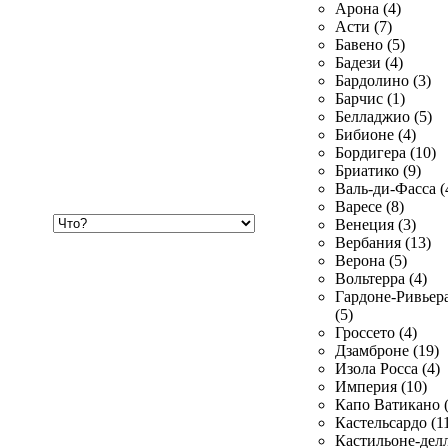
Арона (4)
Асти (7)
Бавено (5)
Бадези (4)
Бардолино (3)
Барчис (1)
Белладжио (5)
Бибионе (4)
Бордигера (10)
Бриатико (9)
Валь-ди-Фасса (
Варесе (8)
Хочу
Венеция (3)
купить
Вербания (13)
Верона (5)
Вольтерра (4)
Гардоне-Ривьер
(5)
Гроссето (4)
Дзамброне (19)
Изола Росса (4)
Империя (10)
Капо Ватикано (
Кастельсардо (1
Кастильоне-делл