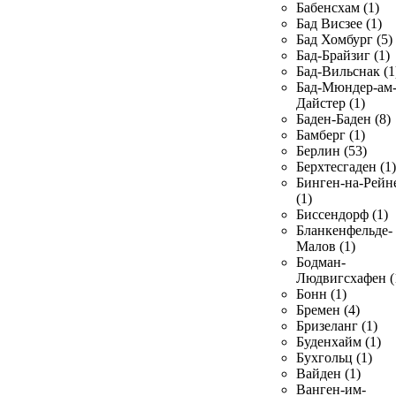
Бабенсхам (1)
Бад Висзее (1)
Бад Хомбург (5)
Бад-Брайзиг (1)
Бад-Вильснак (1
Бад-Мюндер-ам
Дайстер (1)
Баден-Баден (8)
Бамберг (1)
Берлин (53)
Берхтесгаден (1)
Бинген-на-Рейн
(1)
Биссендорф (1)
Бланкенфельде-
Малов (1)
Бодман-
Людвигсхафен (
Бонн (1)
Бремен (4)
Бризеланг (1)
Буденхайм (1)
Бухгольц (1)
Вайден (1)
Ванген-им-