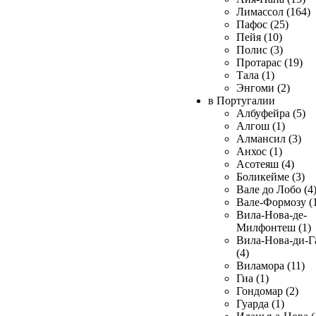
Лимассол (164)
Пафос (25)
Пейя (10)
Полис (3)
Протарас (19)
Тала (1)
Энгоми (2)
в Португалии
Албуфейра (5)
Алгош (1)
Алмансил (3)
Анхос (1)
Асотеяш (4)
Боликейме (3)
Вале до Лобо (4
Вале-Формозу (
Вила-Нова-де-
Милфонтеш (1)
Вила-Нова-ди-Г
(4)
Виламора (11)
Гиа (1)
Гондомар (2)
Гуарда (1)