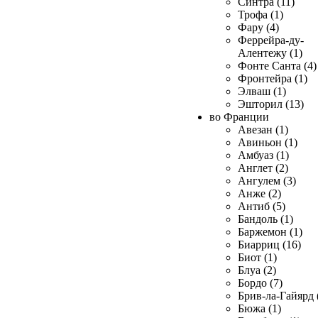
Синтра (11)
Трофа (1)
Фару (4)
Феррейра-ду-
Алентежу (1)
Фонте Санта (4)
Фронтейра (1)
Элваш (1)
Эшторил (13)
во Франции
Авезан (1)
Авиньон (1)
Амбуаз (1)
Англет (2)
Ангулем (3)
Анже (2)
Антиб (5)
Бандоль (1)
Баржемон (1)
Биарриц (16)
Биот (1)
Блуа (2)
Бордо (7)
Брив-ла-Гайярд 
Бюжа (1)