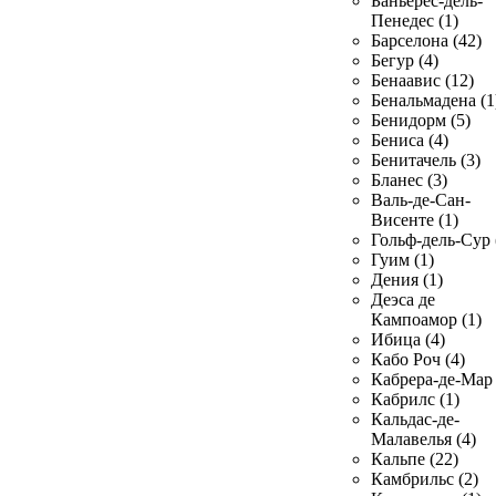
Баньерес-дель-
Пенедес (1)
Барселона (42)
Бегур (4)
Бенаавис (12)
Бенальмадена (1
Бенидорм (5)
Бениса (4)
Бенитачель (3)
Бланес (3)
Валь-де-Сан-
Висенте (1)
Гольф-дель-Сур 
Гуим (1)
Дения (1)
Деэса де
Кампоамор (1)
Ибица (4)
Кабо Роч (4)
Кабрера-де-Мар 
Кабрилс (1)
Кальдас-де-
Малавелья (4)
Кальпе (22)
Камбрильс (2)