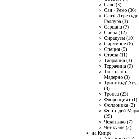
Сало (3)
Сан - Ремо (36)
Санта-Тереза-ди
Галлура (3)
Сарцана (7)
Сиена (12)
Сиракузы (10)
Сирмионе (6)
Специя (5)
Стреза (11)
Таормина (3)
Террачина (9)
Тосколано-
Мадерно (3)
Тринита-д' Агул
(8)
Тропеа (23)
Флоренция (51)
Фоллоника (3)
Форте дей Мар
(25)
Чезантико (7)
Чинкуале (2)
на Кипре
Айя-Напа (15)