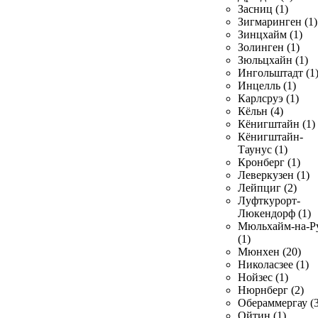
Засниц (1)
Зигмаринген (1)
Зинцхайм (1)
Золинген (1)
Зюльцхайн (1)
Ингольштадт (1
Инцелль (1)
Карлсруэ (1)
Кёльн (4)
Кёнигштайн (1)
Кёнигштайн-
Таунус (1)
Кронберг (1)
Леверкузен (1)
Лейпциг (2)
Луфткурорт-
Люкендорф (1)
Мюльхайм-на-Р
(1)
Мюнхен (20)
Николасзее (1)
Нойзес (1)
Нюрнберг (2)
Обераммергау (3
Ойтин (1)