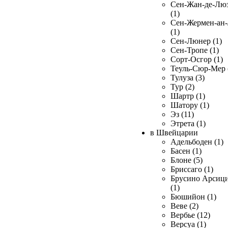
Сен-Жан-де-Лю
(1)
Сен-Жермен-ан
(1)
Сен-Люнер (1)
Сен-Тропе (1)
Сорт-Осгор (1)
Теуль-Сюр-Мер 
Тулуза (3)
Тур (2)
Шартр (1)
Шатору (1)
Эз (11)
Этрета (1)
в Швейцарии
Адельбоден (1)
Басен (1)
Блоне (5)
Бриссаго (1)
Брусино Арсиц
(1)
Бюшийон (1)
Веве (2)
Вербье (12)
Версуа (1)