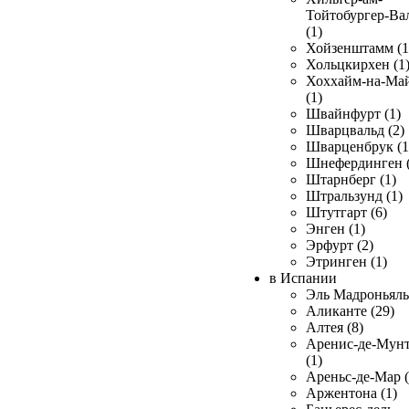
Тойтобургер-Ва
(1)
Хойзенштамм (1
Хольцкирхен (1
Хоххайм-на-Ма
(1)
Швайнфурт (1)
Шварцвальд (2)
Шварценбрук (1
Шнефердинген (
Штарнберг (1)
Штральзунд (1)
Штутгарт (6)
Энген (1)
Эрфурт (2)
Этринген (1)
в Испании
Эль Мадроньяль 
Аликанте (29)
Алтея (8)
Аренис-де-Мун
(1)
Ареньс-де-Мар (
Аржентона (1)