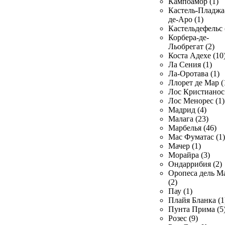
Кампоамор (1)
Кастель-Пладжа
де-Аро (1)
Кастельдефельс 
Корбера-де-
Льобрегат (2)
Коста Адехе (10
Ла Сения (1)
Ла-Оротава (1)
Ллорет де Мар (
Лос Кристианос 
Лос Менорес (1)
Мадрид (4)
Малага (23)
Марбелья (46)
Мас Фуматас (1)
Мачер (1)
Морайра (3)
Ондаррибия (2)
Оропеса дель М
(2)
Пау (1)
Плайя Бланка (1
Пунта Прима (5
Розес (9)