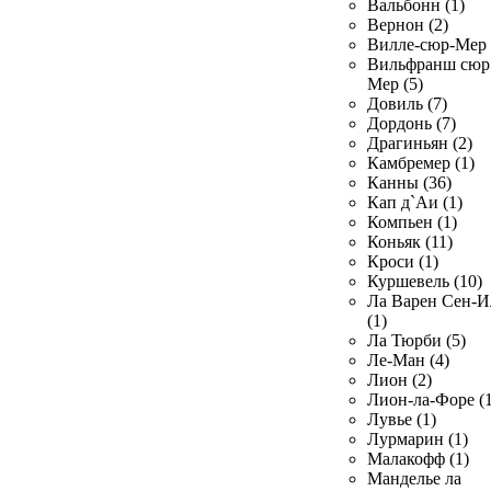
Вальбонн (1)
Вернон (2)
Вилле-сюр-Мер 
Вильфранш сюр
Мер (5)
Довиль (7)
Дордонь (7)
Драгиньян (2)
Камбремер (1)
Канны (36)
Кап д`Аи (1)
Компьен (1)
Коньяк (11)
Кроси (1)
Куршевель (10)
Ла Варен Сен-И
(1)
Ла Тюрби (5)
Ле-Ман (4)
Лион (2)
Лион-ла-Форе (1
Лувье (1)
Лурмарин (1)
Малакофф (1)
Манделье ла