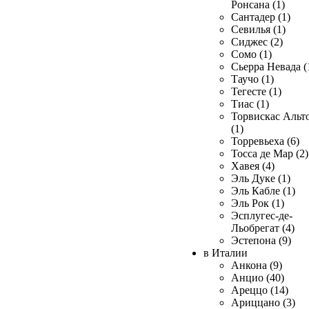
Ронсана (1)
Сантадер (1)
Севилья (1)
Сиджес (2)
Сомо (1)
Сьерра Невада (
Таучо (1)
Тегесте (1)
Тиас (1)
Торвискас Альт
(1)
Торревьеха (6)
Тосса де Мар (2)
Хавея (4)
Эль Дуке (1)
Эль Кабле (1)
Эль Рок (1)
Эсплугес-де-
Льобрегат (4)
Эстепона (9)
в Италии
Анкона (9)
Анцио (40)
Ареццо (14)
Ариццано (3)