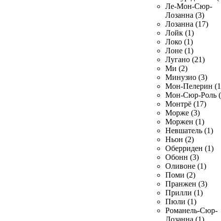
Ле-Мон-Сюр-
Лозанна (3)
Лозанна (17)
Лойк (1)
Локо (1)
Лоне (1)
Лугано (21)
Ми (2)
Минузио (3)
Мон-Пелерин (1
Мон-Сюр-Роль (
Монтрё (17)
Морже (3)
Моржен (1)
Невшатель (1)
Ньон (2)
Оберриден (1)
Обонн (3)
Оливоне (1)
Поми (2)
Пранжен (3)
Прилли (1)
Пюли (1)
Романель-Сюр-
Лозанна (1)