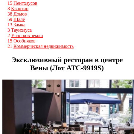
15
Пентхаусов
8
Квартир
38
Домов
59
Шале
13
Замка
3
Таунхауса
2
Участков земли
15
Особняков
21
Коммерческая недвижимость
Эксклюзивный ресторан в центре
Вены (Лот ATС-9919S)