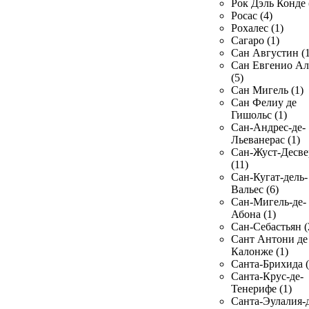
Рок Дэль Конде 
Росас (4)
Рохалес (1)
Сагаро (1)
Сан Августин (1
Сан Евгенио Ал
(5)
Сан Мигель (1)
Сан Фелиу де
Гишольс (1)
Сан-Андрес-де-
Льеванерас (1)
Сан-Жуст-Десве
(11)
Сан-Кугат-дель-
Вальес (6)
Сан-Мигель-де-
Абона (1)
Сан-Себастьян (
Сант Антони де
Калонже (1)
Санта-Брихида (
Санта-Крус-де-
Тенерифе (1)
Санта-Эулалия-д