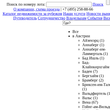
Поиск по номеру лота:
Поиск
О компании, схема проезда
| +7 (495) 258-88-66
Каталог недвижимости за рубежом
Наши услуги
Новости рын
Путеводитель
Сотрудничество
Владельцам
События
Виз
Все
в Австрии
Айзенэрц (1)
Аннаберг (1)
Аннаберг-им-
Ламмерталь (1)
Бад Ишль (1)
Бад-
Клайнкирхгайм 
Баден (7)
Бергхайм (1)
Брамберг (2)
Бриксен-им-Тал
(1)
Вальдфиртель (1
Вальс (1)
Вена (67)
Гойнг-ам-Вильд