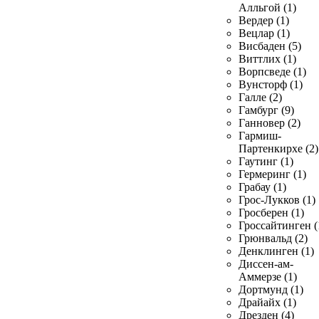
Алльгой (1)
Вердер (1)
Вецлар (1)
Висбаден (5)
Виттлих (1)
Ворпсведе (1)
Вунсторф (1)
Галле (2)
Гамбург (9)
Ганновер (2)
Гармиш-
Партенкирхе (2)
Гаутинг (1)
Гермеринг (1)
Грабау (1)
Грос-Лукков (1)
Гросберен (1)
Гроссайтинген (
Грюнвальд (2)
Денклинген (1)
Диссен-ам-
Аммерзе (1)
Дортмунд (1)
Драйайх (1)
Дрезден (4)