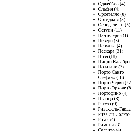
Оджеббио (4)
Ольбия (4)
Орбетелло (8)
Ортиджия (3)
Оспедалетти (5)
Остуни (11)
Пантелерия (1)
Певеро (3)
Перуджа (4)
Пескара (31)
Пиза (18)
Пиццо Калабро 
Позитано (7)
Порто Санто
Стефано (18)
Порто Черво (22
Порто Эрколе (8
Портофино (4)
Пьянца (8)
Рагуза (9)
Рива-дель-Гарда 
Рива-ди-Сольто 
Рим (54)
Римини (3)
Саленто (4)