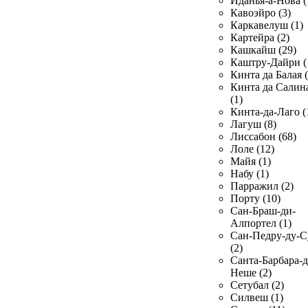
Иданья-а-Нова (
Кавоэйро (3)
Каркавелуш (1)
Картейра (2)
Кашкайш (29)
Каштру-Дайри (
Кинта да Балая (
Кинта да Салин
(1)
Кинта-да-Лаго (
Лагуш (8)
Лиссабон (68)
Лоле (12)
Майя (1)
Набу (1)
Парражил (2)
Порту (10)
Сан-Браш-ди-
Алпортел (1)
Сан-Педру-ду-С
(2)
Санта-Барбара-д
Неше (2)
Сетубал (2)
Силвеш (1)