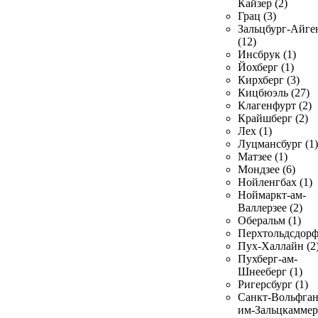
Кайзер (2)
Грац (3)
Зальцбург-Айге
(12)
Инсбрук (1)
Йохберг (1)
Кирхберг (3)
Кицбюэль (27)
Клагенфурт (2)
Крайшберг (2)
Лех (1)
Луцмансбург (1)
Матзее (1)
Мондзее (6)
Нойленгбах (1)
Ноймаркт-ам-
Валлерзее (2)
Оберальм (1)
Перхтольдсдорф
Пух-Халлайн (2
Пухберг-ам-
Шнееберг (1)
Ригерсбург (1)
Санкт-Вольфган
им-Зальцкаммер