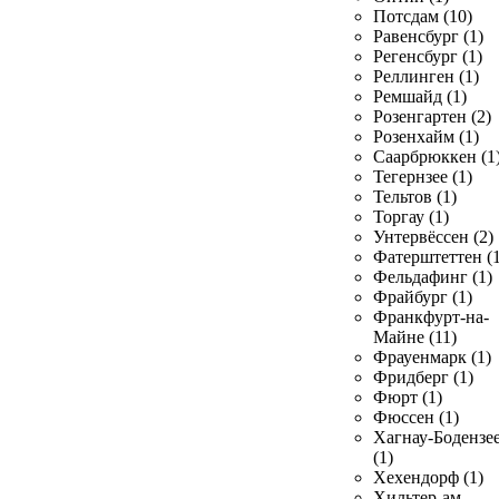
Потсдам (10)
Равенсбург (1)
Регенсбург (1)
Реллинген (1)
Ремшайд (1)
Розенгартен (2)
Розенхайм (1)
Саарбрюккен (1
Тегернзее (1)
Тельтов (1)
Торгау (1)
Унтервёссен (2)
Фатерштеттен (1
Фельдафинг (1)
Фрайбург (1)
Франкфурт-на-
Майне (11)
Фрауенмарк (1)
Фридберг (1)
Фюрт (1)
Фюссен (1)
Хагнау-Бодензе
(1)
Хехендорф (1)
Хильтер-ам-