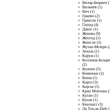
Вилар-Бюркен (
Вильнёв (1)
Вич (1)
Гранво (2)
Грансон (1)
Гштад (4)
Давос (1)
Женева (9)
Жентод (1)
Жингэн (2)
Жутан-Мезери (
Зеналь (1)
Каруж (1)
Коллонж-Бельр
(2)
Колони (5)
Комюньи (2)
Конш (1)
Корсо (3)
Корсье (1)
Кран Монтана (
Кулли (1)
Кюли (1)
Кюснахт (3)
Ла Тур-де-Пей (