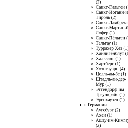
(2)
Санкт-Гильген (
Санкт-Иоганн-и
Тироль (2)
Санкт-Ламбрехт 
Санкт-Мартин-б
Лофер (1)
Санкт-Пёльтен (
Тальгау (1)
Туррахер Хёэ (1
Хайлигенблут (
Хальванг (1)
Хартберг (1)
Хоэнтауэрн (4)
Целль-ам-Зе (1)
Штадль-ан-дер-
Мур (1)
Эггендорф-им-
Траункрайс (1)
Эренхаузен (1)
в Германии
Аугсбург (2)
Ахен (1)
Ашау-им-Кимга
(2)