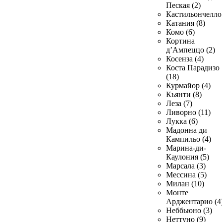
Пеская (2)
Кастильончелло 
Катания (8)
Комо (6)
Кортина
д’Ампеццо (2)
Косенза (4)
Коста Парадизо
(18)
Курмайор (4)
Кьянти (8)
Леза (7)
Ливорно (11)
Лукка (6)
Мадонна ди
Кампильо (4)
Марина-ди-
Каулония (5)
Марсала (3)
Мессина (5)
Милан (10)
Монте
Арджентарио (4
Неббьюно (3)
Неттуно (9)