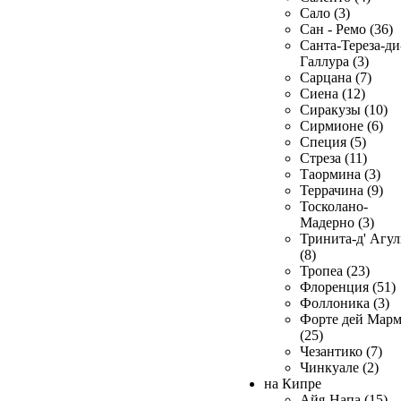
Сало (3)
Сан - Ремо (36)
Санта-Тереза-ди
Галлура (3)
Сарцана (7)
Сиена (12)
Сиракузы (10)
Сирмионе (6)
Специя (5)
Стреза (11)
Таормина (3)
Террачина (9)
Тосколано-
Мадерно (3)
Тринита-д' Агул
(8)
Тропеа (23)
Флоренция (51)
Фоллоника (3)
Форте дей Мар
(25)
Чезантико (7)
Чинкуале (2)
на Кипре
Айя-Напа (15)