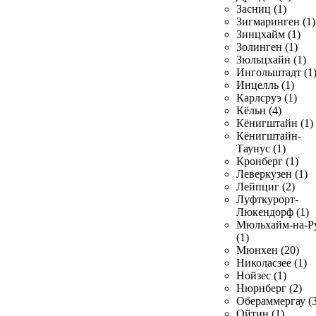
Засниц (1)
Зигмаринген (1)
Зинцхайм (1)
Золинген (1)
Зюльцхайн (1)
Ингольштадт (1
Инцелль (1)
Карлсруэ (1)
Кёльн (4)
Кёнигштайн (1)
Кёнигштайн-
Таунус (1)
Кронберг (1)
Леверкузен (1)
Лейпциг (2)
Луфткурорт-
Люкендорф (1)
Мюльхайм-на-Р
(1)
Мюнхен (20)
Николасзее (1)
Нойзес (1)
Нюрнберг (2)
Обераммергау (3
Ойтин (1)