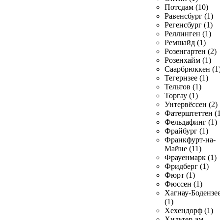
Потсдам (10)
Равенсбург (1)
Регенсбург (1)
Реллинген (1)
Ремшайд (1)
Розенгартен (2)
Розенхайм (1)
Саарбрюккен (1
Тегернзее (1)
Тельтов (1)
Торгау (1)
Унтервёссен (2)
Фатерштеттен (1
Фельдафинг (1)
Фрайбург (1)
Франкфурт-на-
Майне (11)
Фрауенмарк (1)
Фридберг (1)
Фюрт (1)
Фюссен (1)
Хагнау-Бодензе
(1)
Хехендорф (1)
Хильтер-ам-