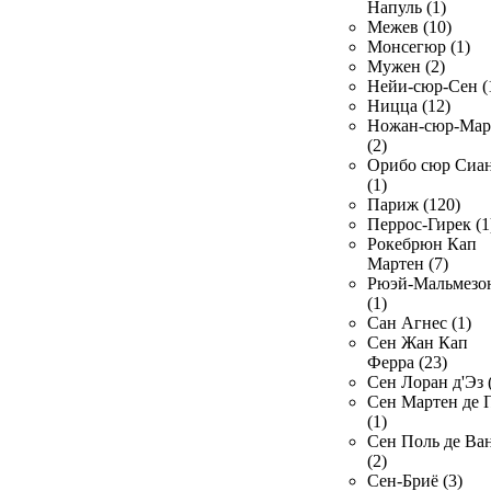
Напуль (1)
Межев (10)
Монсегюр (1)
Мужен (2)
Нейи-сюр-Сен (
Ницца (12)
Ножан-сюр-Ма
(2)
Орибо сюр Сиа
(1)
Париж (120)
Перрос-Гирек (1
Рокебрюн Кап
Мартен (7)
Рюэй-Мальмезо
(1)
Сан Агнес (1)
Сен Жан Кап
Ферра (23)
Сен Лоран д'Эз 
Сен Мартен де 
(1)
Сен Поль де Ва
(2)
Сен-Бриё (3)