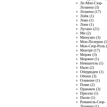
Ле-Мон-Сюр-
Лозанна (3)
Лозанна (17)
Лойк (1)
Локо (1)
Лоне (1)
Лугано (21)
Ми (2)
Минузио (3)
Мон-Пелерин (1
Мон-Сюр-Роль (
Монтрё (17)
Морже (3)
Моржен (1)
Невшатель (1)
Ньон (2)
Оберриден (1)
Обонн (3)
Оливоне (1)
Поми (2)
Пранжен (3)
Прилли (1)
Пюли (1)
Романель-Сюр-
Лозанна (1)