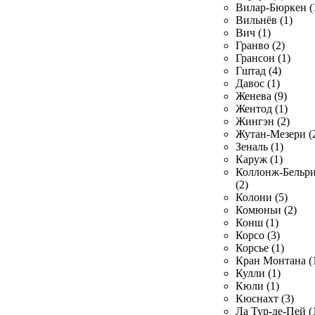
Вилар-Бюркен (
Вильнёв (1)
Вич (1)
Гранво (2)
Грансон (1)
Гштад (4)
Давос (1)
Женева (9)
Жентод (1)
Жингэн (2)
Жутан-Мезери (
Зеналь (1)
Каруж (1)
Коллонж-Бельр
(2)
Колони (5)
Комюньи (2)
Конш (1)
Корсо (3)
Корсье (1)
Кран Монтана (
Кулли (1)
Кюли (1)
Кюснахт (3)
Ла Тур-де-Пей (