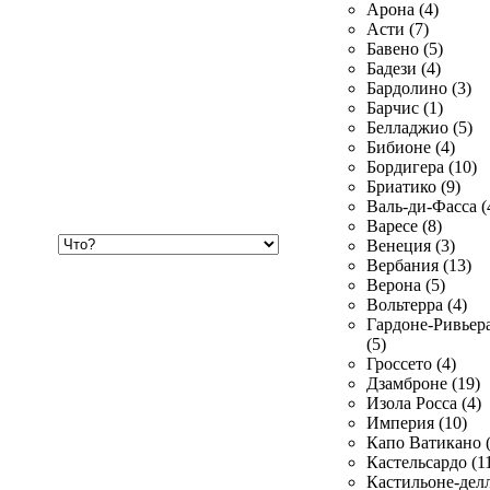
Арона (4)
Асти (7)
Бавено (5)
Бадези (4)
Бардолино (3)
Барчис (1)
Белладжио (5)
Бибионе (4)
Бордигера (10)
Бриатико (9)
Валь-ди-Фасса (
Варесе (8)
Хочу
Венеция (3)
купить
Вербания (13)
Верона (5)
Вольтерра (4)
Гардоне-Ривьер
(5)
Гроссето (4)
Дзамброне (19)
Изола Росса (4)
Империя (10)
Капо Ватикано (
Кастельсардо (1
Кастильоне-делл