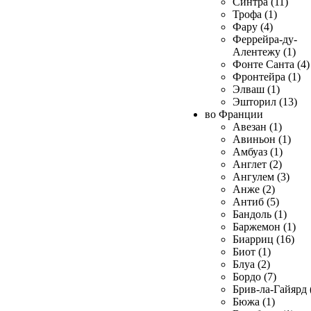
Синтра (11)
Трофа (1)
Фару (4)
Феррейра-ду-
Алентежу (1)
Фонте Санта (4)
Фронтейра (1)
Элваш (1)
Эшторил (13)
во Франции
Авезан (1)
Авиньон (1)
Амбуаз (1)
Англет (2)
Ангулем (3)
Анже (2)
Антиб (5)
Бандоль (1)
Баржемон (1)
Биарриц (16)
Биот (1)
Блуа (2)
Бордо (7)
Брив-ла-Гайярд 
Бюжа (1)