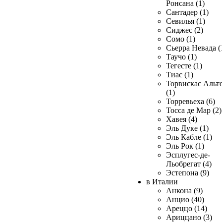
Ронсана (1)
Сантадер (1)
Севилья (1)
Сиджес (2)
Сомо (1)
Сьерра Невада (
Таучо (1)
Тегесте (1)
Тиас (1)
Торвискас Альт
(1)
Торревьеха (6)
Тосса де Мар (2)
Хавея (4)
Эль Дуке (1)
Эль Кабле (1)
Эль Рок (1)
Эсплугес-де-
Льобрегат (4)
Эстепона (9)
в Италии
Анкона (9)
Анцио (40)
Ареццо (14)
Ариццано (3)