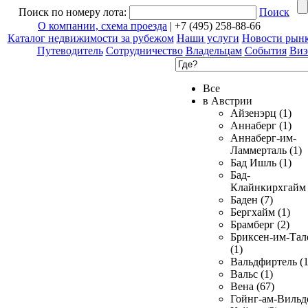
Поиск по номеру лота:
Поиск
О компании, схема проезда
| +7 (495) 258-88-66
Каталог недвижимости за рубежом
Наши услуги
Новости рын
Путеводитель
Сотрудничество
Владельцам
События
Виз
Все
в Австрии
Айзенэрц (1)
Аннаберг (1)
Аннаберг-им-
Ламмерталь (1)
Бад Ишль (1)
Бад-
Клайнкирхгайм 
Баден (7)
Бергхайм (1)
Брамберг (2)
Бриксен-им-Тал
(1)
Вальдфиртель (1
Вальс (1)
Вена (67)
Гойнг-ам-Вильд