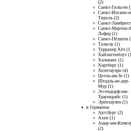
(2)
Санкт-Гильген (
Санкт-Иоганн-и
Тироль (2)
Санкт-Ламбрехт 
Санкт-Мартин-б
Лофер (1)
Санкт-Пёльтен (
Тальгау (1)
Туррахер Хёэ (1
Хайлигенблут (
Хальванг (1)
Хартберг (1)
Хоэнтауэрн (4)
Целль-ам-Зе (1)
Штадль-ан-дер-
Мур (1)
Эггендорф-им-
Траункрайс (1)
Эренхаузен (1)
в Германии
Аугсбург (2)
Ахен (1)
Ашау-им-Кимга
(2)