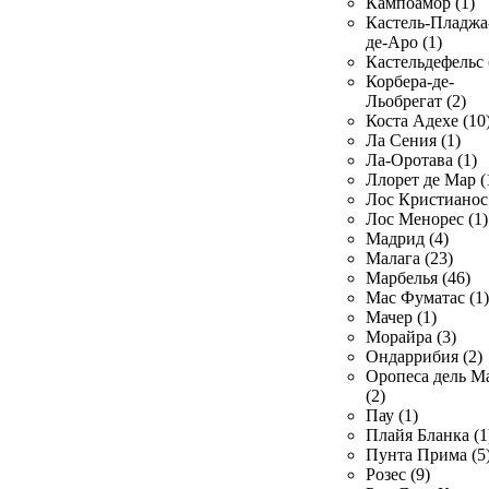
Кампоамор (1)
Кастель-Пладжа
де-Аро (1)
Кастельдефельс 
Корбера-де-
Льобрегат (2)
Коста Адехе (10
Ла Сения (1)
Ла-Оротава (1)
Ллорет де Мар (
Лос Кристианос 
Лос Менорес (1)
Мадрид (4)
Малага (23)
Марбелья (46)
Мас Фуматас (1)
Мачер (1)
Морайра (3)
Ондаррибия (2)
Оропеса дель М
(2)
Пау (1)
Плайя Бланка (1
Пунта Прима (5
Розес (9)