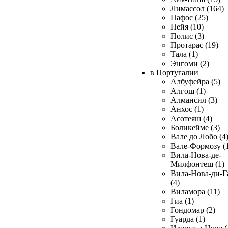
Лимассол (164)
Пафос (25)
Пейя (10)
Полис (3)
Протарас (19)
Тала (1)
Энгоми (2)
в Португалии
Албуфейра (5)
Алгош (1)
Алмансил (3)
Анхос (1)
Асотеяш (4)
Боликейме (3)
Вале до Лобо (4
Вале-Формозу (
Вила-Нова-де-
Милфонтеш (1)
Вила-Нова-ди-Г
(4)
Виламора (11)
Гиа (1)
Гондомар (2)
Гуарда (1)