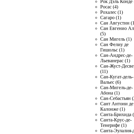
Рок Дэль Конде 
Росас (4)
Рохалес (1)
Сагаро (1)
Сан Августин (1
Сан Евгенио Ал
(5)
Сан Мигель (1)
Сан Фелиу де
Гишольс (1)
Сан-Андрес-де-
Льеванерас (1)
Сан-Жуст-Десве
(11)
Сан-Кугат-дель-
Вальес (6)
Сан-Мигель-де-
Абона (1)
Сан-Себастьян (
Сант Антони де
Калонже (1)
Санта-Брихида (
Санта-Крус-де-
Тенерифе (1)
Санта-Эулалия-д