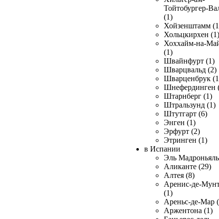
Тойтобургер-Ва
(1)
Хойзенштамм (1
Хольцкирхен (1
Хоххайм-на-Ма
(1)
Швайнфурт (1)
Шварцвальд (2)
Шварценбрук (1
Шнефердинген (
Штарнберг (1)
Штральзунд (1)
Штутгарт (6)
Энген (1)
Эрфурт (2)
Этринген (1)
в Испании
Эль Мадроньяль 
Аликанте (29)
Алтея (8)
Аренис-де-Мун
(1)
Ареньс-де-Мар (
Аржентона (1)