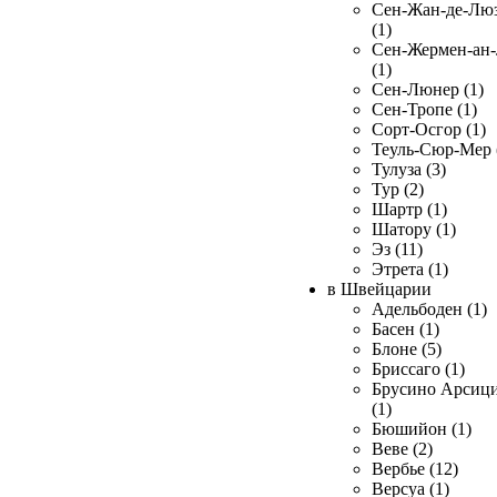
Сен-Жан-де-Лю
(1)
Сен-Жермен-ан
(1)
Сен-Люнер (1)
Сен-Тропе (1)
Сорт-Осгор (1)
Теуль-Сюр-Мер 
Тулуза (3)
Тур (2)
Шартр (1)
Шатору (1)
Эз (11)
Этрета (1)
в Швейцарии
Адельбоден (1)
Басен (1)
Блоне (5)
Бриссаго (1)
Брусино Арсиц
(1)
Бюшийон (1)
Веве (2)
Вербье (12)
Версуа (1)