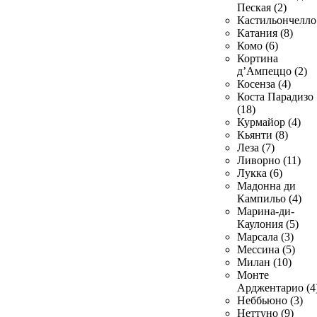
Пеская (2)
Кастильончелло 
Катания (8)
Комо (6)
Кортина
д’Ампеццо (2)
Косенза (4)
Коста Парадизо
(18)
Курмайор (4)
Кьянти (8)
Леза (7)
Ливорно (11)
Лукка (6)
Мадонна ди
Кампильо (4)
Марина-ди-
Каулония (5)
Марсала (3)
Мессина (5)
Милан (10)
Монте
Арджентарио (4
Неббьюно (3)
Неттуно (9)