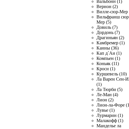
Вальбонн (1)
Вернон (2)
Вилле-сюр-Мер 
Вильфранш сюр
Мер (5)
Довиль (7)
Дордонь (7)
Драгиньян (2)
Камбремер (1)
Канны (36)
Кап д`Аи (1)
Компьен (1)
Коньяк (11)
Кроси (1)
Куршевель (10)
Ла Варен Сен-И
(1)
Ла Тюрби (5)
Ле-Ман (4)
Лион (2)
Лион-ла-Форе (1
Лувье (1)
Лурмарин (1)
Малакофф (1)
Манделье ла