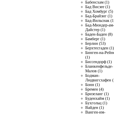
Бабенсхам (1)
Бад Висзее (1)
Бад Хомбург (5)
Бад-Брайзиг (1)
Бад-Вильснак (1
Бад-Мюндер-ам
Дайстер (1)
Баден-Баден (8)
Бамберг (1)
Берлин (53)
Берхтесгаден (1)
Бинген-на-Рейн
(1)
Биссендорф (1)
Бланкенфельде-
Малов (1)
Бодман-
Людвигсхафен (
Бонн (1)
Бремен (4)
Бризеланг (1)
Буденхайм (1)
Бухгольц (1)
Вайден (1)
Ванген-им-