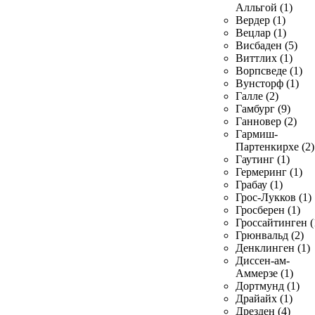
Алльгой (1)
Вердер (1)
Вецлар (1)
Висбаден (5)
Виттлих (1)
Ворпсведе (1)
Вунсторф (1)
Галле (2)
Гамбург (9)
Ганновер (2)
Гармиш-
Партенкирхе (2)
Гаутинг (1)
Гермеринг (1)
Грабау (1)
Грос-Лукков (1)
Гросберен (1)
Гроссайтинген (
Грюнвальд (2)
Денклинген (1)
Диссен-ам-
Аммерзе (1)
Дортмунд (1)
Драйайх (1)
Дрезден (4)