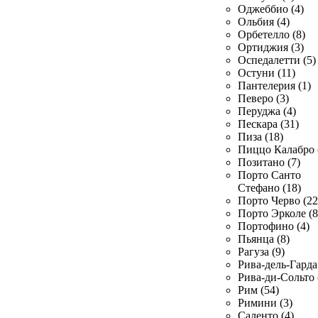
Оджеббио (4)
Ольбия (4)
Орбетелло (8)
Ортиджия (3)
Оспедалетти (5)
Остуни (11)
Пантелерия (1)
Певеро (3)
Перуджа (4)
Пескара (31)
Пиза (18)
Пиццо Калабро 
Позитано (7)
Порто Санто
Стефано (18)
Порто Черво (22
Порто Эрколе (8
Портофино (4)
Пьянца (8)
Рагуза (9)
Рива-дель-Гарда 
Рива-ди-Сольто 
Рим (54)
Римини (3)
Саленто (4)