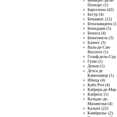
Баньерес-дель-
Пенедес (1)
Барселона (42)
Бегур (4)
Бенаавис (12)
Бенальмадена (1
Бенидорм (5)
Бениса (4)
Бенитачель (3)
Бланес (3)
Валь-де-Сан-
Висенте (1)
Гольф-дель-Сур 
Гуим (1)
Дения (1)
Деэса де
Кампоамор (1)
Ибица (4)
Кабо Роч (4)
Кабрера-де-Мар 
Кабрилс (1)
Кальдас-де-
Малавелья (4)
Кальпе (22)
Камбрильс (2)