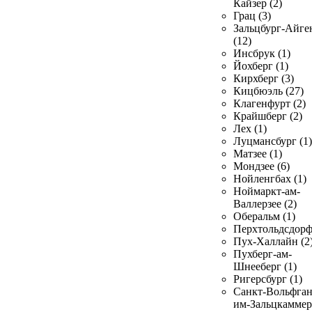
Кайзер (2)
Грац (3)
Зальцбург-Айге
(12)
Инсбрук (1)
Йохберг (1)
Кирхберг (3)
Кицбюэль (27)
Клагенфурт (2)
Крайшберг (2)
Лех (1)
Луцмансбург (1)
Матзее (1)
Мондзее (6)
Нойленгбах (1)
Ноймаркт-ам-
Валлерзее (2)
Оберальм (1)
Перхтольдсдорф
Пух-Халлайн (2
Пухберг-ам-
Шнееберг (1)
Ригерсбург (1)
Санкт-Вольфган
им-Зальцкаммер