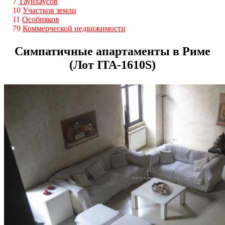
7
Таунхаусов
10
Участков земли
11
Особняков
79
Коммерческой недвижимости
Симпатичные апартаменты в Риме
(Лот ITA-1610S)