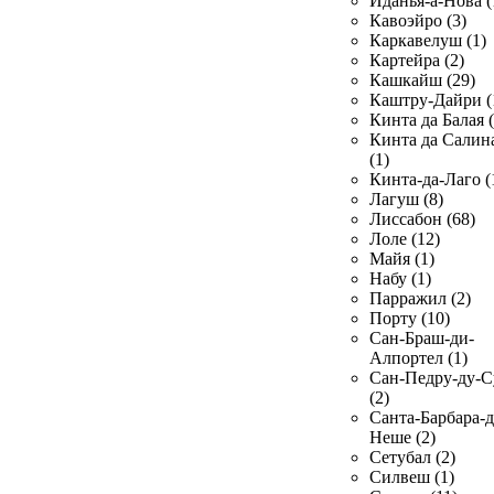
Иданья-а-Нова (
Кавоэйро (3)
Каркавелуш (1)
Картейра (2)
Кашкайш (29)
Каштру-Дайри (
Кинта да Балая (
Кинта да Салин
(1)
Кинта-да-Лаго (
Лагуш (8)
Лиссабон (68)
Лоле (12)
Майя (1)
Набу (1)
Парражил (2)
Порту (10)
Сан-Браш-ди-
Алпортел (1)
Сан-Педру-ду-С
(2)
Санта-Барбара-д
Неше (2)
Сетубал (2)
Силвеш (1)