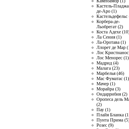
Кампоамор (1)
Кастель-Пладжа
де-Аро (1)
Кастельдефельс 
Корбера-де-
Льобрегат (2)
Коста Адехе (10
Ла Сения (1)
Ла-Оротава (1)
Ллорет де Мар (
Лос Кристианос 
Лос Менорес (1)
Мадрид (4)
Малага (23)
Марбелья (46)
Мас Фуматас (1)
Мачер (1)
Морайра (3)
Ондаррибия (2)
Оропеса дель М
(2)
Пау (1)
Плайя Бланка (1
Пунта Прима (5
Розес (9)