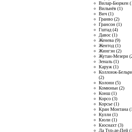
Вилар-Бюркен (
Вильнёв (1)
Вич (1)
Гранво (2)
Грансон (1)
Гштад (4)
Давос (1)
Женева (9)
Жентод (1)
Жингэн (2)
Жутан-Мезери (
Зеналь (1)
Каруж (1)
Коллонж-Бельр
(2)
Колони (5)
Комюньи (2)
Конш (1)
Корсо (3)
Корсье (1)
Кран Монтана (
Кулли (1)
Кюли (1)
Кюснахт (3)
Ла Тур-де-Пей (