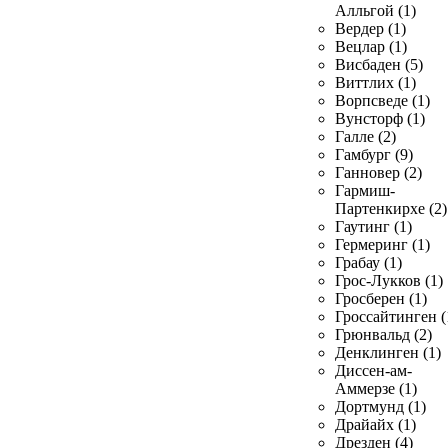
Алльгой (1)
Вердер (1)
Вецлар (1)
Висбаден (5)
Виттлих (1)
Ворпсведе (1)
Вунсторф (1)
Галле (2)
Гамбург (9)
Ганновер (2)
Гармиш-
Партенкирхе (2)
Гаутинг (1)
Гермеринг (1)
Грабау (1)
Грос-Лукков (1)
Гросберен (1)
Гроссайтинген (
Грюнвальд (2)
Денклинген (1)
Диссен-ам-
Аммерзе (1)
Дортмунд (1)
Драйайх (1)
Дрезден (4)