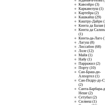
Иданья-а-Нова (
Кавоэйро (3)
Каркавелуш (1)
Картейра (2)
Кашкайш (29)
Каштру-Дайри (
Кинта да Балая (
Кинта да Салин
(1)
Кинта-да-Лаго (
Лагуш (8)
Лиссабон (68)
Лоле (12)
Майя (1)
Набу (1)
Парражил (2)
Порту (10)
Сан-Браш-ди-
Алпортел (1)
Сан-Педру-ду-С
(2)
Санта-Барбара-д
Неше (2)
Сетубал (2)
Силвеш (1)