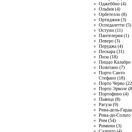
Оджеббио (4)
Ольбия (4)
Орбетелло (8)
Ортиджия (3)
Оспедалетти (5)
Остуни (11)
Пантелерия (1)
Певеро (3)
Перуджа (4)
Пескара (31)
Пиза (18)
Пиццо Калабро 
Позитано (7)
Порто Санто
Стефано (18)
Порто Черво (22
Порто Эрколе (8
Портофино (4)
Пьянца (8)
Рагуза (9)
Рива-дель-Гарда 
Рива-ди-Сольто 
Рим (54)
Римини (3)
Саленто (4)