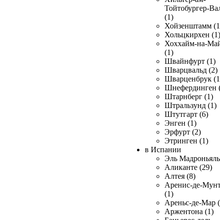
Тойтобургер-Ва
(1)
Хойзенштамм (1
Хольцкирхен (1
Хоххайм-на-Ма
(1)
Швайнфурт (1)
Шварцвальд (2)
Шварценбрук (1
Шнефердинген (
Штарнберг (1)
Штральзунд (1)
Штутгарт (6)
Энген (1)
Эрфурт (2)
Этринген (1)
в Испании
Эль Мадроньяль 
Аликанте (29)
Алтея (8)
Аренис-де-Мун
(1)
Ареньс-де-Мар (
Аржентона (1)