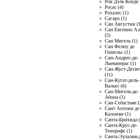
Рок Дэль Конде 
Росас (4)
Рохалес (1)
Сагаро (1)
Сан Августин (1
Сан Евгенио Ал
(5)
Сан Мигель (1)
Сан Фелиу де
Гишольс (1)
Сан-Андрес-де-
Льеванерас (1)
Сан-Жуст-Десве
(11)
Сан-Кугат-дель-
Вальес (6)
Сан-Мигель-де-
Абона (1)
Сан-Себастьян (
Сант Антони де
Калонже (1)
Санта-Брихида (
Санта-Крус-де-
Тенерифе (1)
Санта-Эулалия-д