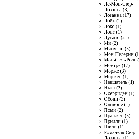
Ле-Мон-Сюр-
Лозанна (3)
Лозанна (17)
Лойк (1)
Локо (1)
Лоне (1)
Лугано (21)
Ми (2)
Минузио (3)
Мон-Пелерин (1
Мон-Сюр-Роль (
Монтрё (17)
Морже (3)
Моржен (1)
Невшатель (1)
Ньон (2)
Оберриден (1)
Обонн (3)
Оливоне (1)
Поми (2)
Пранжен (3)
Прилли (1)
Пюли (1)
Романель-Сюр-
Лозанна (1)