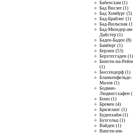
Бабенсхам (1)
Бад Висзее (1)
Бад Хомбург (5)
Бад-Брайзиг (1)
Бад-Вильснак (1
Бад-Мюндер-ам
Дайстер (1)
Баден-Баден (8)
Бамберг (1)
Берлин (53)
Берхтесгаден (1)
Бинген-на-Рейн
(1)
Биссендорф (1)
Бланкенфельде-
Малов (1)
Бодман-
Людвигсхафен (
Бонн (1)
Бремен (4)
Бризеланг (1)
Буденхайм (1)
Бухгольц (1)
Вайден (1)
Ванген-им-