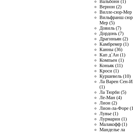
Вальбонн (1)
Вернон (2)
Вилле-сюр-Мер 
Вильфранш сюр
Мер (5)
Довиль (7)
Дордонь (7)
Драгиньян (2)
Камбремер (1)
Канны (36)
Кап д`Аи (1)
Компьен (1)
Коньяк (11)
Кроси (1)
Куршевель (10)
Ла Варен Сен-И
(1)
Ла Тюрби (5)
Ле-Ман (4)
Лион (2)
Лион-ла-Форе (1
Лувье (1)
Лурмарин (1)
Малакофф (1)
Манделье ла