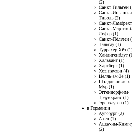
(2)
Санкт-Гильген (
Санкт-Иоганн-и
Тироль (2)
Санкт-Ламбрехт 
Санкт-Мартин-б
Лофер (1)
Санкт-Пёльтен (
Тальгау (1)
Туррахер Хёэ (1
Хайлигенблут (
Хальванг (1)
Хартберг (1)
Хоэнтауэрн (4)
Целль-ам-Зе (1)
Штадль-ан-дер-
Мур (1)
Эггендорф-им-
Траункрайс (1)
Эренхаузен (1)
в Германии
Аугсбург (2)
Ахен (1)
Ашау-им-Кимга
(2)