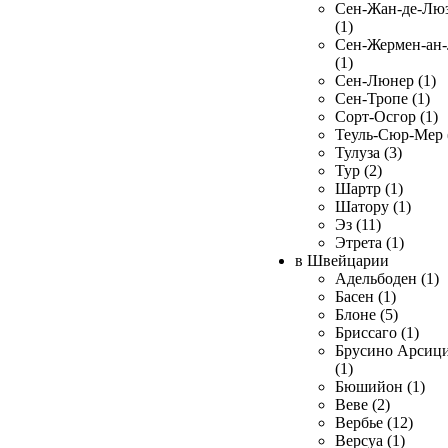
Сен-Жан-де-Лю
(1)
Сен-Жермен-ан
(1)
Сен-Люнер (1)
Сен-Тропе (1)
Сорт-Осгор (1)
Теуль-Сюр-Мер 
Тулуза (3)
Тур (2)
Шартр (1)
Шатору (1)
Эз (11)
Этрета (1)
в Швейцарии
Адельбоден (1)
Басен (1)
Блоне (5)
Бриссаго (1)
Брусино Арсиц
(1)
Бюшийон (1)
Веве (2)
Вербье (12)
Версуа (1)