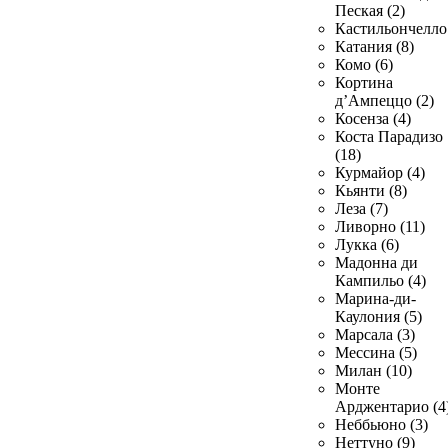
Пеская (2)
Кастильончелло 
Катания (8)
Комо (6)
Кортина
д’Ампеццо (2)
Косенза (4)
Коста Парадизо
(18)
Курмайор (4)
Кьянти (8)
Леза (7)
Ливорно (11)
Лукка (6)
Мадонна ди
Кампильо (4)
Марина-ди-
Каулония (5)
Марсала (3)
Мессина (5)
Милан (10)
Монте
Арджентарио (4
Неббьюно (3)
Неттуно (9)