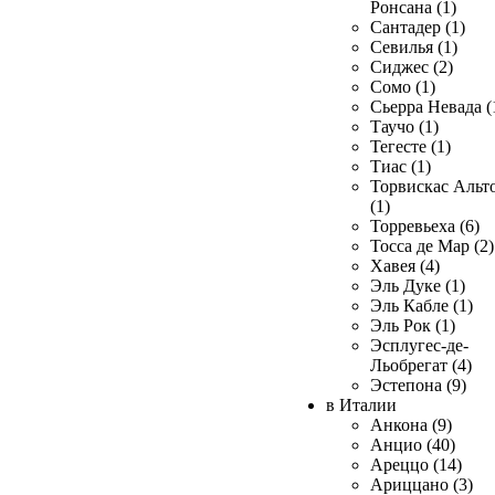
Ронсана (1)
Сантадер (1)
Севилья (1)
Сиджес (2)
Сомо (1)
Сьерра Невада (
Таучо (1)
Тегесте (1)
Тиас (1)
Торвискас Альт
(1)
Торревьеха (6)
Тосса де Мар (2)
Хавея (4)
Эль Дуке (1)
Эль Кабле (1)
Эль Рок (1)
Эсплугес-де-
Льобрегат (4)
Эстепона (9)
в Италии
Анкона (9)
Анцио (40)
Ареццо (14)
Ариццано (3)