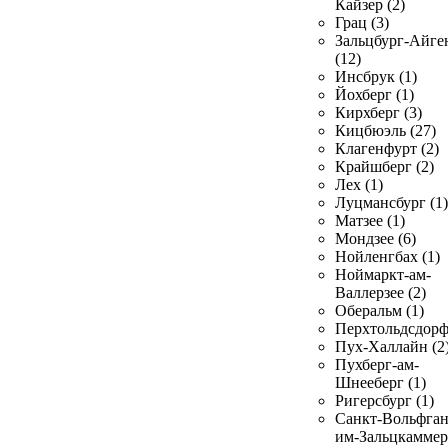
Кайзер (2)
Грац (3)
Зальцбург-Айге
(12)
Инсбрук (1)
Йохберг (1)
Кирхберг (3)
Кицбюэль (27)
Клагенфурт (2)
Крайшберг (2)
Лех (1)
Луцмансбург (1)
Матзее (1)
Мондзее (6)
Нойленгбах (1)
Ноймаркт-ам-
Валлерзее (2)
Оберальм (1)
Перхтольдсдорф
Пух-Халлайн (2
Пухберг-ам-
Шнееберг (1)
Ригерсбург (1)
Санкт-Вольфган
им-Зальцкаммер