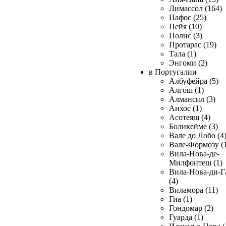
Лимассол (164)
Пафос (25)
Пейя (10)
Полис (3)
Протарас (19)
Тала (1)
Энгоми (2)
в Португалии
Албуфейра (5)
Алгош (1)
Алмансил (3)
Анхос (1)
Асотеяш (4)
Боликейме (3)
Вале до Лобо (4
Вале-Формозу (
Вила-Нова-де-
Милфонтеш (1)
Вила-Нова-ди-Г
(4)
Виламора (11)
Гиа (1)
Гондомар (2)
Гуарда (1)