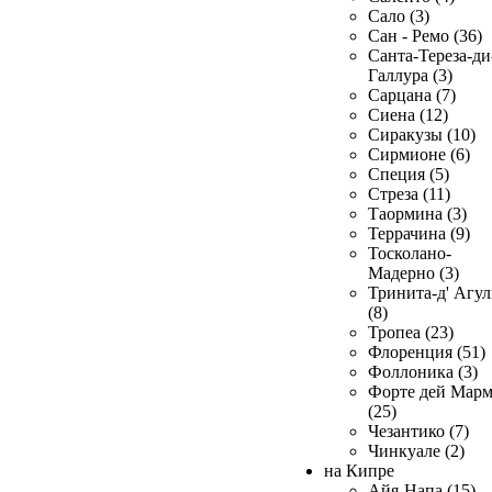
Сало (3)
Сан - Ремо (36)
Санта-Тереза-ди
Галлура (3)
Сарцана (7)
Сиена (12)
Сиракузы (10)
Сирмионе (6)
Специя (5)
Стреза (11)
Таормина (3)
Террачина (9)
Тосколано-
Мадерно (3)
Тринита-д' Агул
(8)
Тропеа (23)
Флоренция (51)
Фоллоника (3)
Форте дей Мар
(25)
Чезантико (7)
Чинкуале (2)
на Кипре
Айя-Напа (15)