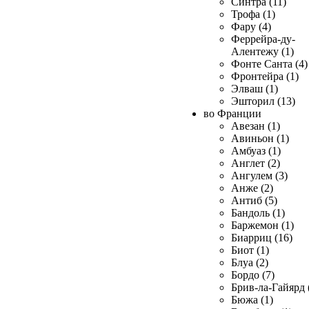
Синтра (11)
Трофа (1)
Фару (4)
Феррейра-ду-
Алентежу (1)
Фонте Санта (4)
Фронтейра (1)
Элваш (1)
Эшторил (13)
во Франции
Авезан (1)
Авиньон (1)
Амбуаз (1)
Англет (2)
Ангулем (3)
Анже (2)
Антиб (5)
Бандоль (1)
Баржемон (1)
Биарриц (16)
Биот (1)
Блуа (2)
Бордо (7)
Брив-ла-Гайярд 
Бюжа (1)