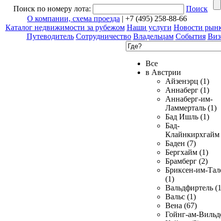
Поиск по номеру лота:
Поиск
О компании, схема проезда
| +7 (495) 258-88-66
Каталог недвижимости за рубежом
Наши услуги
Новости рын
Путеводитель
Сотрудничество
Владельцам
События
Виз
Все
в Австрии
Айзенэрц (1)
Аннаберг (1)
Аннаберг-им-
Ламмерталь (1)
Бад Ишль (1)
Бад-
Клайнкирхгайм 
Баден (7)
Бергхайм (1)
Брамберг (2)
Бриксен-им-Тал
(1)
Вальдфиртель (1
Вальс (1)
Вена (67)
Гойнг-ам-Вильд