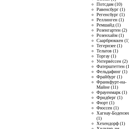
Потсдам (10)
Равенсбург (1)
Регенсбург (1)
Реллинген (1)
Ремшайд (1)
Розенгартен (2)
Розенхайм (1)
Саарбрюккен (1
Тегернзее (1)
Тельтов (1)
Торгау (1)
Унтервёссен (2)
Фатерштеттен (1
Фельдафинг (1)
Фрайбург (1)
Франкфурт-на-
Майне (11)
Фрауенмарк (1)
Фридберг (1)
Фюрт (1)
Фюссен (1)
Хагнау-Бодензе
(1)
Хехендорф (1)
Хильтер-ам-