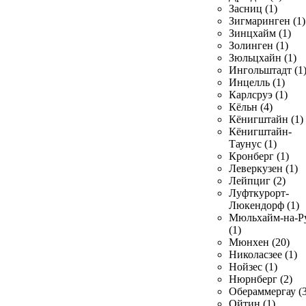
Засниц (1)
Зигмаринген (1)
Зинцхайм (1)
Золинген (1)
Зюльцхайн (1)
Ингольштадт (1
Инцелль (1)
Карлсруэ (1)
Кёльн (4)
Кёнигштайн (1)
Кёнигштайн-
Таунус (1)
Кронберг (1)
Леверкузен (1)
Лейпциг (2)
Луфткурорт-
Люкендорф (1)
Мюльхайм-на-Р
(1)
Мюнхен (20)
Николасзее (1)
Нойзес (1)
Нюрнберг (2)
Обераммергау (3
Ойтин (1)