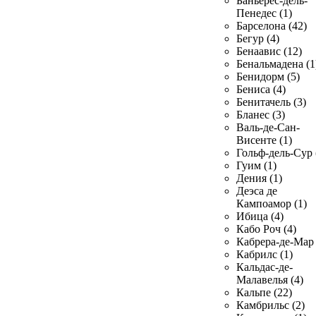
Баньерес-дель-
Пенедес (1)
Барселона (42)
Бегур (4)
Бенаавис (12)
Бенальмадена (1
Бенидорм (5)
Бениса (4)
Бенитачель (3)
Бланес (3)
Валь-де-Сан-
Висенте (1)
Гольф-дель-Сур 
Гуим (1)
Дения (1)
Деэса де
Кампоамор (1)
Ибица (4)
Кабо Роч (4)
Кабрера-де-Мар 
Кабрилс (1)
Кальдас-де-
Малавелья (4)
Кальпе (22)
Камбрильс (2)