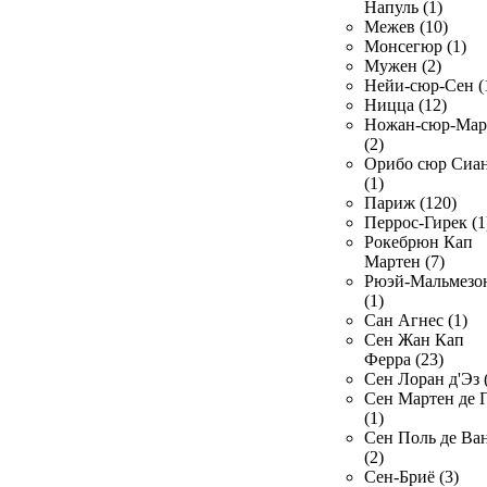
Напуль (1)
Межев (10)
Монсегюр (1)
Мужен (2)
Нейи-сюр-Сен (
Ницца (12)
Ножан-сюр-Ма
(2)
Орибо сюр Сиа
(1)
Париж (120)
Перрос-Гирек (1
Рокебрюн Кап
Мартен (7)
Рюэй-Мальмезо
(1)
Сан Агнес (1)
Сен Жан Кап
Ферра (23)
Сен Лоран д'Эз 
Сен Мартен де 
(1)
Сен Поль де Ва
(2)
Сен-Бриё (3)