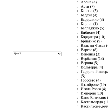
Арона (4)
Асти (7)
Бавено (5)
Бадези (4)
Бардолино (3)
Барчис (1)
Белладжио (5)
Бибионе (4)
Бордигера (10)
Бриатико (9)
Валь-ди-Фасса (
Варесе (8)
Хочу
Венеция (3)
купить
Вербания (13)
Верона (5)
Вольтерра (4)
Гардоне-Ривьер
(5)
Гроссето (4)
Дзамброне (19)
Изола Росса (4)
Империя (10)
Капо Ватикано (
Кастельсардо (1
Кастильоне-делл