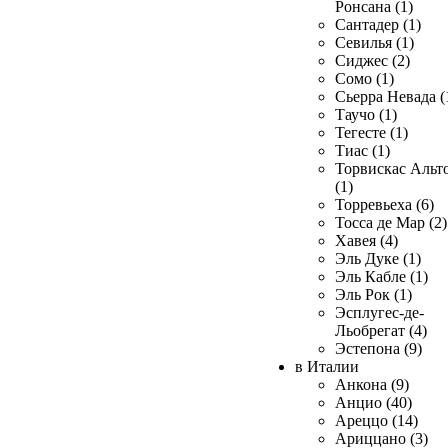
Ронсана (1)
Сантадер (1)
Севилья (1)
Сиджес (2)
Сомо (1)
Сьерра Невада (
Таучо (1)
Тегесте (1)
Тиас (1)
Торвискас Альт
(1)
Торревьеха (6)
Тосса де Мар (2)
Хавея (4)
Эль Дуке (1)
Эль Кабле (1)
Эль Рок (1)
Эсплугес-де-
Льобрегат (4)
Эстепона (9)
в Италии
Анкона (9)
Анцио (40)
Ареццо (14)
Ариццано (3)