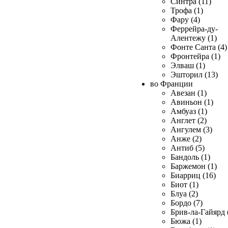
Синтра (11)
Трофа (1)
Фару (4)
Феррейра-ду-
Алентежу (1)
Фонте Санта (4)
Фронтейра (1)
Элваш (1)
Эшторил (13)
во Франции
Авезан (1)
Авиньон (1)
Амбуаз (1)
Англет (2)
Ангулем (3)
Анже (2)
Антиб (5)
Бандоль (1)
Баржемон (1)
Биарриц (16)
Биот (1)
Блуа (2)
Бордо (7)
Брив-ла-Гайярд 
Бюжа (1)