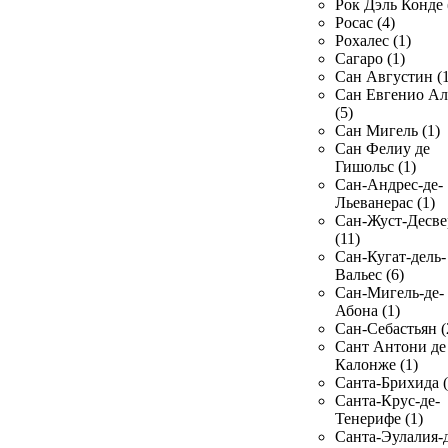
Рок Дэль Конде 
Росас (4)
Рохалес (1)
Сагаро (1)
Сан Августин (1
Сан Евгенио Ал
(5)
Сан Мигель (1)
Сан Фелиу де
Гишольс (1)
Сан-Андрес-де-
Льеванерас (1)
Сан-Жуст-Десве
(11)
Сан-Кугат-дель-
Вальес (6)
Сан-Мигель-де-
Абона (1)
Сан-Себастьян (
Сант Антони де
Калонже (1)
Санта-Брихида (
Санта-Крус-де-
Тенерифе (1)
Санта-Эулалия-д