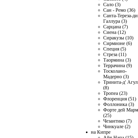
Сало (3)
Сан - Ремо (36)
Санта-Тереза-ди
Галлура (3)
Сарцана (7)
Сиена (12)
Сиракузы (10)
Сирмионе (6)
Специя (5)
Стреза (11)
Таормина (3)
Террачина (9)
Тосколано-
Мадерно (3)
Тринита-д' Агул
(8)
Тропеа (23)
Флоренция (51)
Фоллоника (3)
Форте дей Мар
(25)
Чезантико (7)
Чинкуале (2)
на Кипре
Айя-Напа (15)