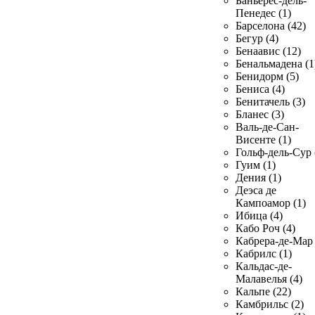
Баньерес-дель-
Пенедес (1)
Барселона (42)
Бегур (4)
Бенаавис (12)
Бенальмадена (1
Бенидорм (5)
Бениса (4)
Бенитачель (3)
Бланес (3)
Валь-де-Сан-
Висенте (1)
Гольф-дель-Сур 
Гуим (1)
Дения (1)
Деэса де
Кампоамор (1)
Ибица (4)
Кабо Роч (4)
Кабрера-де-Мар 
Кабрилс (1)
Кальдас-де-
Малавелья (4)
Кальпе (22)
Камбрильс (2)