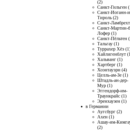
(2)
Санкт-Гильген (
Санкт-Иоганн-и
Тироль (2)
Санкт-Ламбрехт 
Санкт-Мартин-б
Лофер (1)
Санкт-Пёльтен (
Тальгау (1)
Туррахер Хёэ (1
Хайлигенблут (
Хальванг (1)
Хартберг (1)
Хоэнтауэрн (4)
Целль-ам-Зе (1)
Штадль-ан-дер-
Мур (1)
Эггендорф-им-
Траункрайс (1)
Эренхаузен (1)
в Германии
Аугсбург (2)
Ахен (1)
Ашау-им-Кимга
(2)