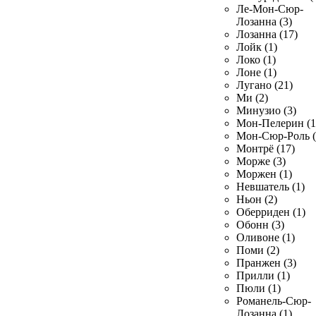
Ле-Мон-Сюр-
Лозанна (3)
Лозанна (17)
Лойк (1)
Локо (1)
Лоне (1)
Лугано (21)
Ми (2)
Минузио (3)
Мон-Пелерин (1
Мон-Сюр-Роль (
Монтрё (17)
Морже (3)
Моржен (1)
Невшатель (1)
Ньон (2)
Оберриден (1)
Обонн (3)
Оливоне (1)
Поми (2)
Пранжен (3)
Прилли (1)
Пюли (1)
Романель-Сюр-
Лозанна (1)