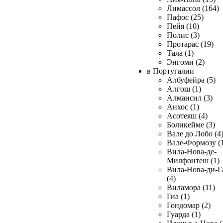
Лимассол (164)
Пафос (25)
Пейя (10)
Полис (3)
Протарас (19)
Тала (1)
Энгоми (2)
в Португалии
Албуфейра (5)
Алгош (1)
Алмансил (3)
Анхос (1)
Асотеяш (4)
Боликейме (3)
Вале до Лобо (4
Вале-Формозу (
Вила-Нова-де-
Милфонтеш (1)
Вила-Нова-ди-Г
(4)
Виламора (11)
Гиа (1)
Гондомар (2)
Гуарда (1)