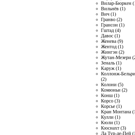
Вилар-Бюркен (
Вильнёв (1)
Вич (1)
Гранво (2)
Грансон (1)
Гштад (4)
Давос (1)
Женева (9)
Жентод (1)
Жингэн (2)
Жутан-Мезери (
Зеналь (1)
Каруж (1)
Коллонж-Бельр
(2)
Колони (5)
Комюньи (2)
Конш (1)
Корсо (3)
Корсье (1)
Кран Монтана (
Кулли (1)
Кюли (1)
Кюснахт (3)
Ла Тур-де-Пей (