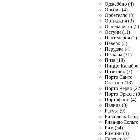
Оджеббио (4)
Ольбия (4)
Орбетелло (8)
Ортиджия (3)
Оспедалетти (5)
Остуни (11)
Пантелерия (1)
Певеро (3)
Перуджа (4)
Пескара (31)
Пиза (18)
Пиццо Калабро 
Позитано (7)
Порто Санто
Стефано (18)
Порто Черво (22
Порто Эрколе (8
Портофино (4)
Пьянца (8)
Рагуза (9)
Рива-дель-Гарда 
Рива-ди-Сольто 
Рим (54)
Римини (3)
Саленто (4)