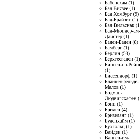
Бабенсхам (1)
Бад Висзее (1)
Бад Хомбург (5)
Бад-Брайзиг (1)
Бад-Вильснак (1
Бад-Мюндер-ам
Дайстер (1)
Баден-Баден (8)
Бамберг (1)
Берлин (53)
Берхтесгаден (1)
Бинген-на-Рейн
(1)
Биссендорф (1)
Бланкенфельде-
Малов (1)
Бодман-
Людвигсхафен (
Бонн (1)
Бремен (4)
Бризеланг (1)
Буденхайм (1)
Бухгольц (1)
Вайден (1)
Ванген-им-