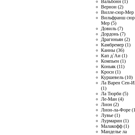
Вальбонн (1)
Вернон (2)
Вилле-сюр-Мер 
Вильфранш сюр
Мер (5)
Довиль (7)
Дордонь (7)
Драгиньян (2)
Камбремер (1)
Канны (36)
Кап д`Аи (1)
Компьен (1)
Коньяк (11)
Кроси (1)
Куршевель (10)
Ла Варен Сен-И
(1)
Ла Тюрби (5)
Ле-Ман (4)
Лион (2)
Лион-ла-Форе (1
Лувье (1)
Лурмарин (1)
Малакофф (1)
Манделье ла