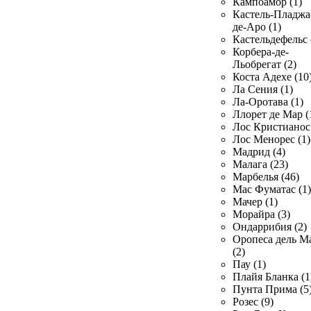
Кампоамор (1)
Кастель-Пладжа
де-Аро (1)
Кастельдефельс 
Корбера-де-
Льобрегат (2)
Коста Адехе (10
Ла Сения (1)
Ла-Оротава (1)
Ллорет де Мар (
Лос Кристианос 
Лос Менорес (1)
Мадрид (4)
Малага (23)
Марбелья (46)
Мас Фуматас (1)
Мачер (1)
Морайра (3)
Ондаррибия (2)
Оропеса дель М
(2)
Пау (1)
Плайя Бланка (1
Пунта Прима (5
Розес (9)