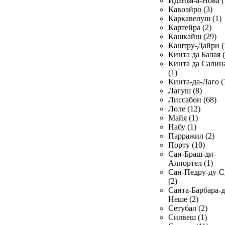
Иданья-а-Нова (
Кавоэйро (3)
Каркавелуш (1)
Картейра (2)
Кашкайш (29)
Каштру-Дайри (
Кинта да Балая (
Кинта да Салин
(1)
Кинта-да-Лаго (
Лагуш (8)
Лиссабон (68)
Лоле (12)
Майя (1)
Набу (1)
Парражил (2)
Порту (10)
Сан-Браш-ди-
Алпортел (1)
Сан-Педру-ду-С
(2)
Санта-Барбара-д
Неше (2)
Сетубал (2)
Силвеш (1)