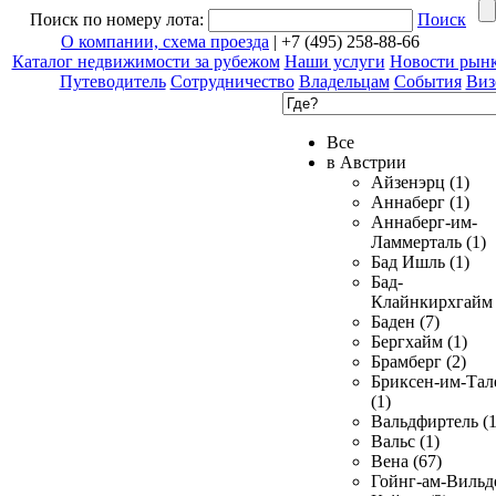
Поиск по номеру лота:
Поиск
О компании, схема проезда
| +7 (495) 258-88-66
Каталог недвижимости за рубежом
Наши услуги
Новости рын
Путеводитель
Сотрудничество
Владельцам
События
Виз
Все
в Австрии
Айзенэрц (1)
Аннаберг (1)
Аннаберг-им-
Ламмерталь (1)
Бад Ишль (1)
Бад-
Клайнкирхгайм 
Баден (7)
Бергхайм (1)
Брамберг (2)
Бриксен-им-Тал
(1)
Вальдфиртель (1
Вальс (1)
Вена (67)
Гойнг-ам-Вильд