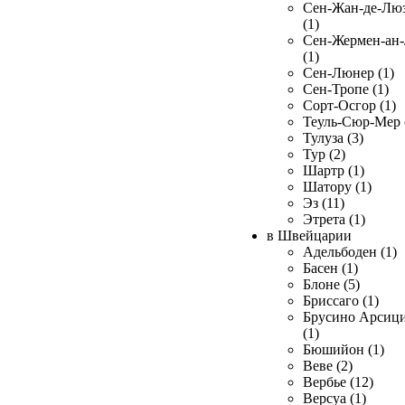
Сен-Жан-де-Лю
(1)
Сен-Жермен-ан
(1)
Сен-Люнер (1)
Сен-Тропе (1)
Сорт-Осгор (1)
Теуль-Сюр-Мер 
Тулуза (3)
Тур (2)
Шартр (1)
Шатору (1)
Эз (11)
Этрета (1)
в Швейцарии
Адельбоден (1)
Басен (1)
Блоне (5)
Бриссаго (1)
Брусино Арсиц
(1)
Бюшийон (1)
Веве (2)
Вербье (12)
Версуа (1)