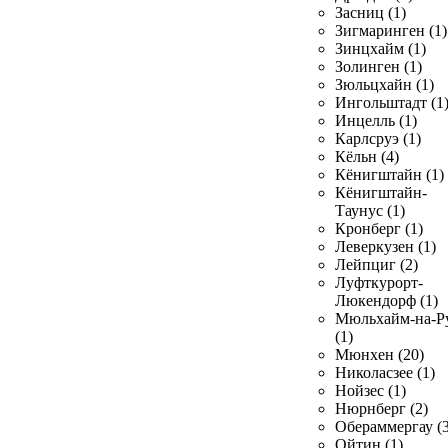
Засниц (1)
Зигмаринген (1)
Зинцхайм (1)
Золинген (1)
Зюльцхайн (1)
Ингольштадт (1
Инцелль (1)
Карлсруэ (1)
Кёльн (4)
Кёнигштайн (1)
Кёнигштайн-
Таунус (1)
Кронберг (1)
Леверкузен (1)
Лейпциг (2)
Луфткурорт-
Люкендорф (1)
Мюльхайм-на-Р
(1)
Мюнхен (20)
Николасзее (1)
Нойзес (1)
Нюрнберг (2)
Обераммергау (3
Ойтин (1)