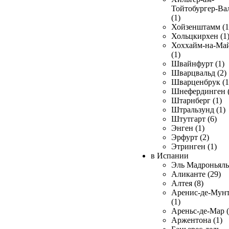
Тойтобургер-Ва
(1)
Хойзенштамм (1
Хольцкирхен (1
Хоххайм-на-Ма
(1)
Швайнфурт (1)
Шварцвальд (2)
Шварценбрук (1
Шнефердинген (
Штарнберг (1)
Штральзунд (1)
Штутгарт (6)
Энген (1)
Эрфурт (2)
Этринген (1)
в Испании
Эль Мадроньяль 
Аликанте (29)
Алтея (8)
Аренис-де-Мун
(1)
Ареньс-де-Мар (
Аржентона (1)