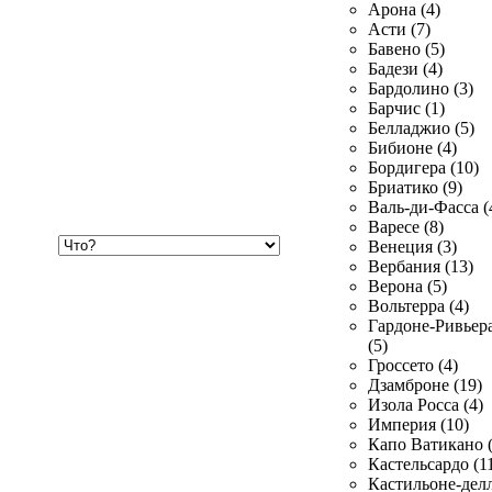
Арона (4)
Асти (7)
Бавено (5)
Бадези (4)
Бардолино (3)
Барчис (1)
Белладжио (5)
Бибионе (4)
Бордигера (10)
Бриатико (9)
Валь-ди-Фасса (
Варесе (8)
Хочу
Венеция (3)
купить
Вербания (13)
Верона (5)
Вольтерра (4)
Гардоне-Ривьер
(5)
Гроссето (4)
Дзамброне (19)
Изола Росса (4)
Империя (10)
Капо Ватикано (
Кастельсардо (1
Кастильоне-делл