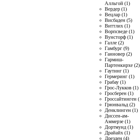
Алльгой (1)
Вердер (1)
Вецлар (1)
Висбаден (5)
Виттлих (1)
Ворпсведе (1)
Вунсторф (1)
Галле (2)
Гамбург (9)
Ганновер (2)
Гармиш-
Партенкирхе (2)
Гаутинг (1)
Гермеринг (1)
Грабау (1)
Грос-Лукков (1)
Гросберен (1)
Гроссайтинген (
Грюнвальд (2)
Денклинген (1)
Диссен-ам-
Аммерзе (1)
Дортмунд (1)
Драйайх (1)
Дрезден (4)