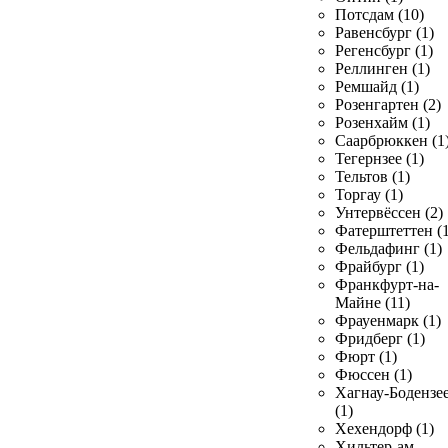
Потсдам (10)
Равенсбург (1)
Регенсбург (1)
Реллинген (1)
Ремшайд (1)
Розенгартен (2)
Розенхайм (1)
Саарбрюккен (1
Тегернзее (1)
Тельтов (1)
Торгау (1)
Унтервёссен (2)
Фатерштеттен (1
Фельдафинг (1)
Фрайбург (1)
Франкфурт-на-
Майне (11)
Фрауенмарк (1)
Фридберг (1)
Фюрт (1)
Фюссен (1)
Хагнау-Бодензе
(1)
Хехендорф (1)
Хильтер-ам-