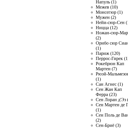
Напуль (1)
Межев (10)
Монсегюр (1)
Мужен (2)
Нейи-сюр-Сен (
Ницца (12)
Ножан-сюр-Ма
(2)
Орибо сюр Сиа
(1)
Париж (120)
Перрос-Гирек (1
Рокебрюн Кап
Мартен (7)
Рюэй-Мальмезо
(1)
Сан Агнес (1)
Сен Жан Кап
Ферра (23)
Сен Лоран д'Эз 
Сен Мартен де 
(1)
Сен Поль де Ва
(2)
Сен-Бриё (3)