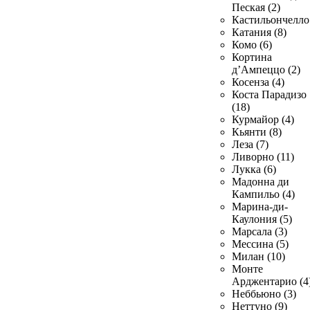
Пеская (2)
Кастильончелло 
Катания (8)
Комо (6)
Кортина
д’Ампеццо (2)
Косенза (4)
Коста Парадизо
(18)
Курмайор (4)
Кьянти (8)
Леза (7)
Ливорно (11)
Лукка (6)
Мадонна ди
Кампильо (4)
Марина-ди-
Каулония (5)
Марсала (3)
Мессина (5)
Милан (10)
Монте
Арджентарио (4
Неббьюно (3)
Неттуно (9)