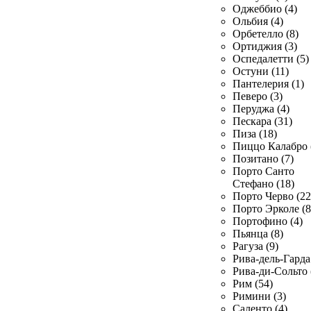
Оджеббио (4)
Ольбия (4)
Орбетелло (8)
Ортиджия (3)
Оспедалетти (5)
Остуни (11)
Пантелерия (1)
Певеро (3)
Перуджа (4)
Пескара (31)
Пиза (18)
Пиццо Калабро 
Позитано (7)
Порто Санто
Стефано (18)
Порто Черво (22
Порто Эрколе (8
Портофино (4)
Пьянца (8)
Рагуза (9)
Рива-дель-Гарда 
Рива-ди-Сольто 
Рим (54)
Римини (3)
Саленто (4)