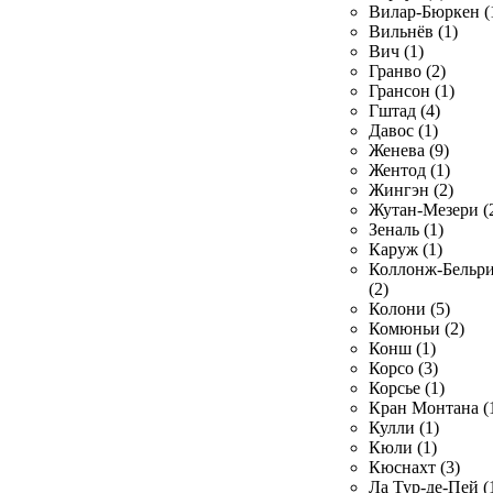
Вилар-Бюркен (
Вильнёв (1)
Вич (1)
Гранво (2)
Грансон (1)
Гштад (4)
Давос (1)
Женева (9)
Жентод (1)
Жингэн (2)
Жутан-Мезери (
Зеналь (1)
Каруж (1)
Коллонж-Бельр
(2)
Колони (5)
Комюньи (2)
Конш (1)
Корсо (3)
Корсье (1)
Кран Монтана (
Кулли (1)
Кюли (1)
Кюснахт (3)
Ла Тур-де-Пей (