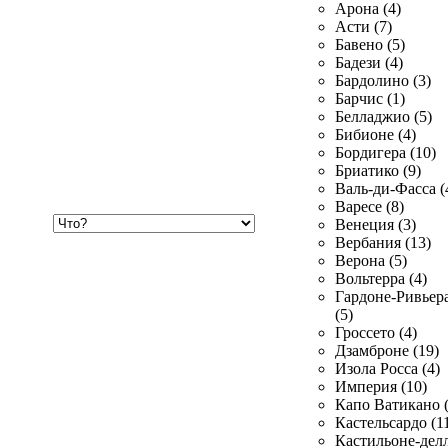
Арона (4)
Асти (7)
Бавено (5)
Бадези (4)
Бардолино (3)
Барчис (1)
Белладжио (5)
Бибионе (4)
Бордигера (10)
Бриатико (9)
Валь-ди-Фасса (
Варесе (8)
Хочу
Венеция (3)
купить
Вербания (13)
Верона (5)
Вольтерра (4)
Гардоне-Ривьер
(5)
Гроссето (4)
Дзамброне (19)
Изола Росса (4)
Империя (10)
Капо Ватикано (
Кастельсардо (1
Кастильоне-делл