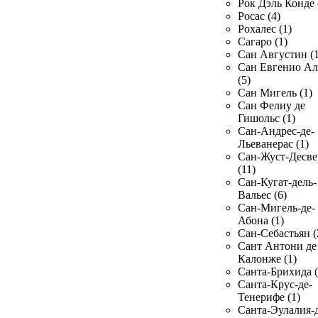
Рок Дэль Конде 
Росас (4)
Рохалес (1)
Сагаро (1)
Сан Августин (1
Сан Евгенио Ал
(5)
Сан Мигель (1)
Сан Фелиу де
Гишольс (1)
Сан-Андрес-де-
Льеванерас (1)
Сан-Жуст-Десве
(11)
Сан-Кугат-дель-
Вальес (6)
Сан-Мигель-де-
Абона (1)
Сан-Себастьян (
Сант Антони де
Калонже (1)
Санта-Брихида (
Санта-Крус-де-
Тенерифе (1)
Санта-Эулалия-д