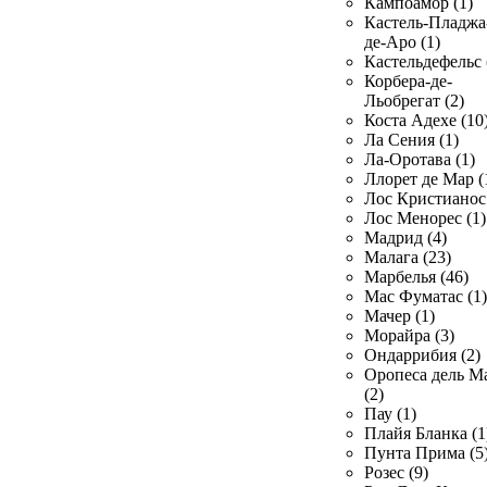
Кампоамор (1)
Кастель-Пладжа
де-Аро (1)
Кастельдефельс 
Корбера-де-
Льобрегат (2)
Коста Адехе (10
Ла Сения (1)
Ла-Оротава (1)
Ллорет де Мар (
Лос Кристианос 
Лос Менорес (1)
Мадрид (4)
Малага (23)
Марбелья (46)
Мас Фуматас (1)
Мачер (1)
Морайра (3)
Ондаррибия (2)
Оропеса дель М
(2)
Пау (1)
Плайя Бланка (1
Пунта Прима (5
Розес (9)