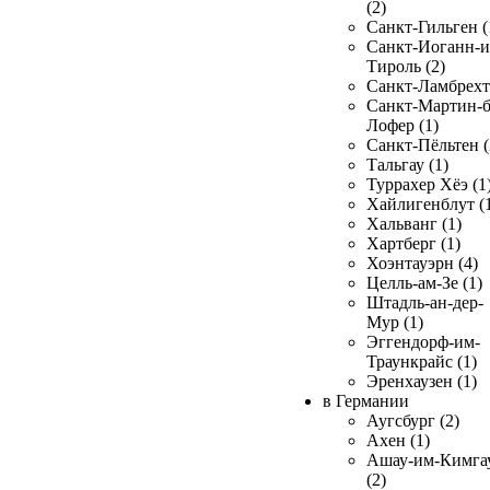
(2)
Санкт-Гильген (
Санкт-Иоганн-и
Тироль (2)
Санкт-Ламбрехт 
Санкт-Мартин-б
Лофер (1)
Санкт-Пёльтен (
Тальгау (1)
Туррахер Хёэ (1
Хайлигенблут (
Хальванг (1)
Хартберг (1)
Хоэнтауэрн (4)
Целль-ам-Зе (1)
Штадль-ан-дер-
Мур (1)
Эггендорф-им-
Траункрайс (1)
Эренхаузен (1)
в Германии
Аугсбург (2)
Ахен (1)
Ашау-им-Кимга
(2)