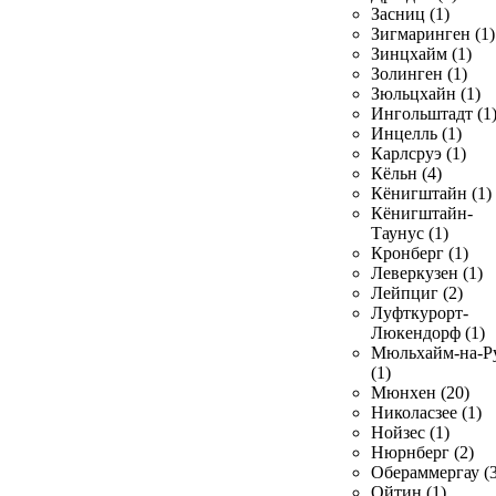
Засниц (1)
Зигмаринген (1)
Зинцхайм (1)
Золинген (1)
Зюльцхайн (1)
Ингольштадт (1
Инцелль (1)
Карлсруэ (1)
Кёльн (4)
Кёнигштайн (1)
Кёнигштайн-
Таунус (1)
Кронберг (1)
Леверкузен (1)
Лейпциг (2)
Луфткурорт-
Люкендорф (1)
Мюльхайм-на-Р
(1)
Мюнхен (20)
Николасзее (1)
Нойзес (1)
Нюрнберг (2)
Обераммергау (3
Ойтин (1)