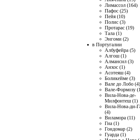
Лимассол (164)
Пафос (25)
Пейя (10)
Полис (3)
Протарас (19)
Тала (1)
Энгоми (2)
в Португалии
Албуфейра (5)
Алгош (1)
Алмансил (3)
Анхос (1)
Асотеяш (4)
Боликейме (3)
Вале до Лобо (4
Вале-Формозу (
Вила-Нова-де-
Милфонтеш (1)
Вила-Нова-ди-Г
(4)
Виламора (11)
Гиа (1)
Гондомар (2)
Гуарда (1)