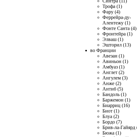
Синтра (11)
Трофа (1)
Фару (4)
Феррейра-ду-
Алентежу (1)
Фонте Санта (4)
Фронтейра (1)
Элваш (1)
Эшторил (13)
во Франции
Авезан (1)
Авиньон (1)
Амбуаз (1)
Англет (2)
Ангулем (3)
Анже (2)
Антиб (5)
Бандоль (1)
Баржемон (1)
Биарриц (16)
Биот (1)
Блуа (2)
Бордо (7)
Брив-ла-Гайярд 
Бюжа (1)