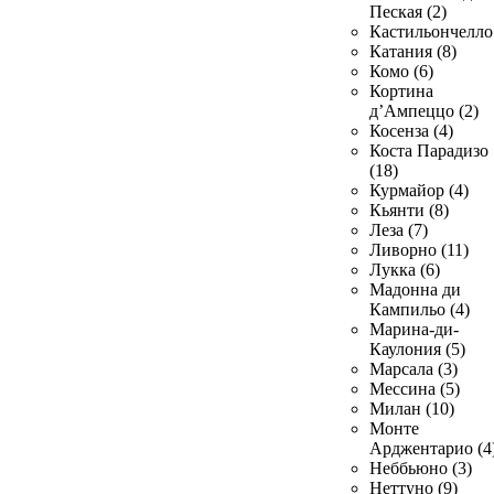
Пеская (2)
Кастильончелло 
Катания (8)
Комо (6)
Кортина
д’Ампеццо (2)
Косенза (4)
Коста Парадизо
(18)
Курмайор (4)
Кьянти (8)
Леза (7)
Ливорно (11)
Лукка (6)
Мадонна ди
Кампильо (4)
Марина-ди-
Каулония (5)
Марсала (3)
Мессина (5)
Милан (10)
Монте
Арджентарио (4
Неббьюно (3)
Неттуно (9)