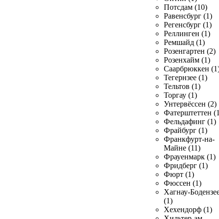
Потсдам (10)
Равенсбург (1)
Регенсбург (1)
Реллинген (1)
Ремшайд (1)
Розенгартен (2)
Розенхайм (1)
Саарбрюккен (1
Тегернзее (1)
Тельтов (1)
Торгау (1)
Унтервёссен (2)
Фатерштеттен (1
Фельдафинг (1)
Фрайбург (1)
Франкфурт-на-
Майне (11)
Фрауенмарк (1)
Фридберг (1)
Фюрт (1)
Фюссен (1)
Хагнау-Бодензе
(1)
Хехендорф (1)
Хильтер-ам-