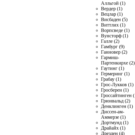
Алльгой (1)
Вердер (1)
Вецлар (1)
Висбаден (5)
Виттлих (1)
Ворпсведе (1)
Вунсторф (1)
Галле (2)
Гамбург (9)
Ганновер (2)
Гармиш-
Партенкирхе (2)
Гаутинг (1)
Гермеринг (1)
Грабау (1)
Грос-Лукков (1)
Гросберен (1)
Гроссайтинген (
Грюнвальд (2)
Денклинген (1)
Диссен-ам-
Аммерзе (1)
Дортмунд (1)
Драйайх (1)
Дрезден (4)