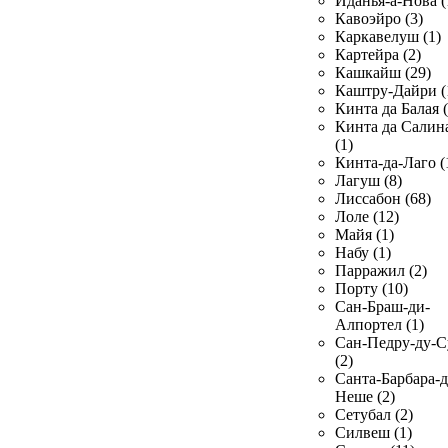
Иданья-а-Нова (
Кавоэйро (3)
Каркавелуш (1)
Картейра (2)
Кашкайш (29)
Каштру-Дайри (
Кинта да Балая (
Кинта да Салин
(1)
Кинта-да-Лаго (
Лагуш (8)
Лиссабон (68)
Лоле (12)
Майя (1)
Набу (1)
Парражил (2)
Порту (10)
Сан-Браш-ди-
Алпортел (1)
Сан-Педру-ду-С
(2)
Санта-Барбара-д
Неше (2)
Сетубал (2)
Силвеш (1)