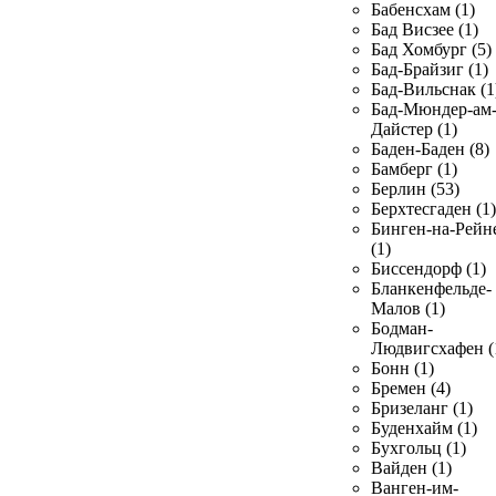
Бабенсхам (1)
Бад Висзее (1)
Бад Хомбург (5)
Бад-Брайзиг (1)
Бад-Вильснак (1
Бад-Мюндер-ам
Дайстер (1)
Баден-Баден (8)
Бамберг (1)
Берлин (53)
Берхтесгаден (1)
Бинген-на-Рейн
(1)
Биссендорф (1)
Бланкенфельде-
Малов (1)
Бодман-
Людвигсхафен (
Бонн (1)
Бремен (4)
Бризеланг (1)
Буденхайм (1)
Бухгольц (1)
Вайден (1)
Ванген-им-