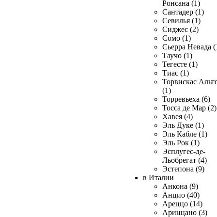
Ронсана (1)
Сантадер (1)
Севилья (1)
Сиджес (2)
Сомо (1)
Сьерра Невада (
Таучо (1)
Тегесте (1)
Тиас (1)
Торвискас Альт
(1)
Торревьеха (6)
Тосса де Мар (2)
Хавея (4)
Эль Дуке (1)
Эль Кабле (1)
Эль Рок (1)
Эсплугес-де-
Льобрегат (4)
Эстепона (9)
в Италии
Анкона (9)
Анцио (40)
Ареццо (14)
Ариццано (3)