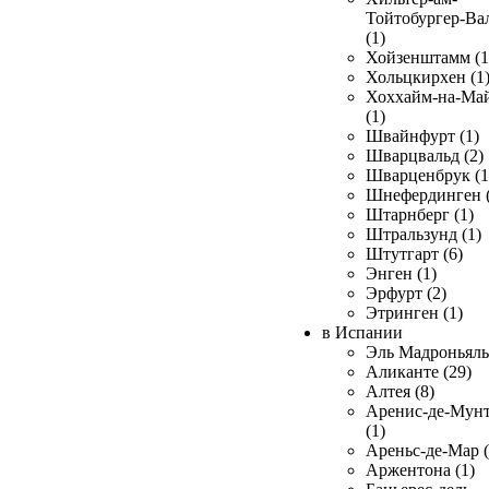
Тойтобургер-Ва
(1)
Хойзенштамм (1
Хольцкирхен (1
Хоххайм-на-Ма
(1)
Швайнфурт (1)
Шварцвальд (2)
Шварценбрук (1
Шнефердинген (
Штарнберг (1)
Штральзунд (1)
Штутгарт (6)
Энген (1)
Эрфурт (2)
Этринген (1)
в Испании
Эль Мадроньяль 
Аликанте (29)
Алтея (8)
Аренис-де-Мун
(1)
Ареньс-де-Мар (
Аржентона (1)