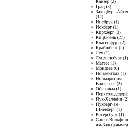
Кайзер (2)
Грац (3)
Зальцбург-Айге
(12)
Инсбрук (1)
Йохберг (1)
Кирхберг (3)
Кицбюэль (27)
Клагенфурт (2)
Крайшберг (2)
Лех (1)
Луцмансбург (1)
Матзее (1)
Мондзее (6)
Нойленгбах (1)
Ноймаркт-ам-
Валлерзее (2)
Оберальм (1)
Перхтольдсдорф
Пух-Халлайн (2
Пухберг-ам-
Шнееберг (1)
Ригерсбург (1)
Санкт-Вольфган
им-Зальцкаммер