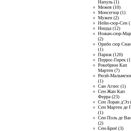
Напуль (1)
Межев (10)
Монсегюр (1)
Мужен (2)
Нейи-сюр-Сен (
Ницца (12)
Ножан-сюр-Ма
(2)
Орибо сюр Сиа
(1)
Париж (120)
Перрос-Гирек (1
Рокебрюн Кап
Мартен (7)
Рюэй-Мальмезо
(1)
Сан Агнес (1)
Сен Жан Кап
Ферра (23)
Сен Лоран д'Эз 
Сен Мартен де 
(1)
Сен Поль де Ва
(2)
Сен-Бриё (3)