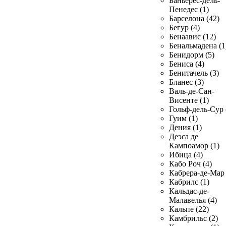
Баньерес-дель-
Пенедес (1)
Барселона (42)
Бегур (4)
Бенаавис (12)
Бенальмадена (1
Бенидорм (5)
Бениса (4)
Бенитачель (3)
Бланес (3)
Валь-де-Сан-
Висенте (1)
Гольф-дель-Сур 
Гуим (1)
Дения (1)
Деэса де
Кампоамор (1)
Ибица (4)
Кабо Роч (4)
Кабрера-де-Мар 
Кабрилс (1)
Кальдас-де-
Малавелья (4)
Кальпе (22)
Камбрильс (2)