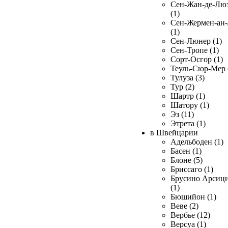
Сен-Жан-де-Лю
(1)
Сен-Жермен-ан
(1)
Сен-Люнер (1)
Сен-Тропе (1)
Сорт-Осгор (1)
Теуль-Сюр-Мер 
Тулуза (3)
Тур (2)
Шартр (1)
Шатору (1)
Эз (11)
Этрета (1)
в Швейцарии
Адельбоден (1)
Басен (1)
Блоне (5)
Бриссаго (1)
Брусино Арсиц
(1)
Бюшийон (1)
Веве (2)
Вербье (12)
Версуа (1)