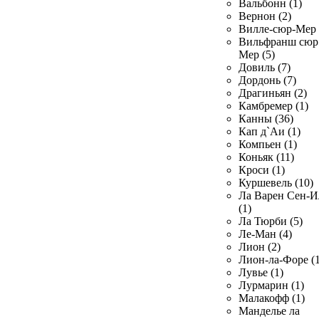
Вальбонн (1)
Вернон (2)
Вилле-сюр-Мер 
Вильфранш сюр
Мер (5)
Довиль (7)
Дордонь (7)
Драгиньян (2)
Камбремер (1)
Канны (36)
Кап д`Аи (1)
Компьен (1)
Коньяк (11)
Кроси (1)
Куршевель (10)
Ла Варен Сен-И
(1)
Ла Тюрби (5)
Ле-Ман (4)
Лион (2)
Лион-ла-Форе (1
Лувье (1)
Лурмарин (1)
Малакофф (1)
Манделье ла