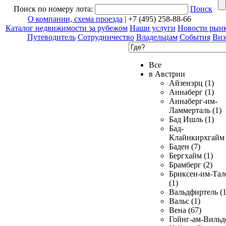
Поиск по номеру лота:
Поиск
О компании, схема проезда
| +7 (495) 258-88-66
Каталог недвижимости за рубежом
Наши услуги
Новости рын
Путеводитель
Сотрудничество
Владельцам
События
Виз
Все
в Австрии
Айзенэрц (1)
Аннаберг (1)
Аннаберг-им-
Ламмерталь (1)
Бад Ишль (1)
Бад-
Клайнкирхгайм 
Баден (7)
Бергхайм (1)
Брамберг (2)
Бриксен-им-Тал
(1)
Вальдфиртель (1
Вальс (1)
Вена (67)
Гойнг-ам-Вильд