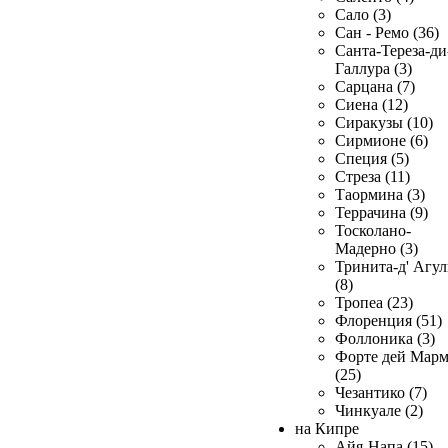
Сало (3)
Сан - Ремо (36)
Санта-Тереза-ди
Галлура (3)
Сарцана (7)
Сиена (12)
Сиракузы (10)
Сирмионе (6)
Специя (5)
Стреза (11)
Таормина (3)
Террачина (9)
Тосколано-
Мадерно (3)
Тринита-д' Агул
(8)
Тропеа (23)
Флоренция (51)
Фоллоника (3)
Форте дей Мар
(25)
Чезантико (7)
Чинкуале (2)
на Кипре
Айя-Напа (15)