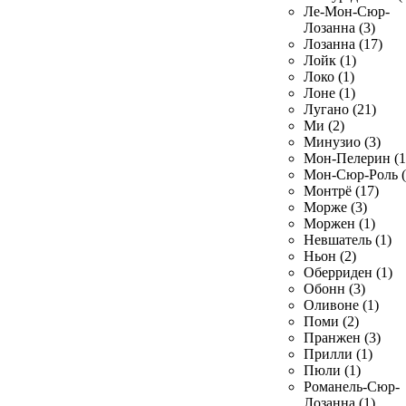
Ле-Мон-Сюр-
Лозанна (3)
Лозанна (17)
Лойк (1)
Локо (1)
Лоне (1)
Лугано (21)
Ми (2)
Минузио (3)
Мон-Пелерин (1
Мон-Сюр-Роль (
Монтрё (17)
Морже (3)
Моржен (1)
Невшатель (1)
Ньон (2)
Оберриден (1)
Обонн (3)
Оливоне (1)
Поми (2)
Пранжен (3)
Прилли (1)
Пюли (1)
Романель-Сюр-
Лозанна (1)