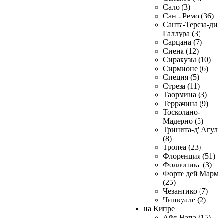
Сало (3)
Сан - Ремо (36)
Санта-Тереза-ди
Галлура (3)
Сарцана (7)
Сиена (12)
Сиракузы (10)
Сирмионе (6)
Специя (5)
Стреза (11)
Таормина (3)
Террачина (9)
Тосколано-
Мадерно (3)
Тринита-д' Агул
(8)
Тропеа (23)
Флоренция (51)
Фоллоника (3)
Форте дей Мар
(25)
Чезантико (7)
Чинкуале (2)
на Кипре
Айя-Напа (15)