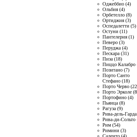
Оджеббио (4)
Ольбия (4)
Орбетелло (8)
Ортиджия (3)
Оспедалетти (5)
Остуни (11)
Пантелерия (1)
Певеро (3)
Перуджа (4)
Пескара (31)
Пиза (18)
Пиццо Калабро 
Позитано (7)
Порто Санто
Стефано (18)
Порто Черво (22
Порто Эрколе (8
Портофино (4)
Пьянца (8)
Рагуза (9)
Рива-дель-Гарда 
Рива-ди-Сольто 
Рим (54)
Римини (3)
Саленто (4)