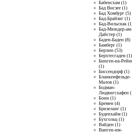
Бабенсхам (1)
Бад Висзее (1)
Бад Хомбург (5)
Бад-Брайзиг (1)
Бад-Вильснак (1
Бад-Мюндер-ам
Дайстер (1)
Баден-Баден (8)
Бамберг (1)
Берлин (53)
Берхтесгаден (1)
Бинген-на-Рейн
(1)
Биссендорф (1)
Бланкенфельде-
Малов (1)
Бодман-
Людвигсхафен (
Бонн (1)
Бремен (4)
Бризеланг (1)
Буденхайм (1)
Бухгольц (1)
Вайден (1)
Ванген-им-