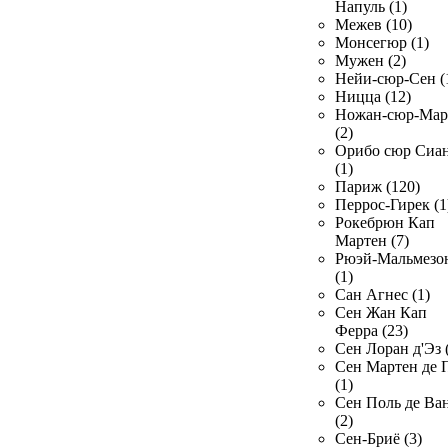
Напуль (1)
Межев (10)
Монсегюр (1)
Мужен (2)
Нейи-сюр-Сен (
Ницца (12)
Ножан-сюр-Ма
(2)
Орибо сюр Сиа
(1)
Париж (120)
Перрос-Гирек (1
Рокебрюн Кап
Мартен (7)
Рюэй-Мальмезо
(1)
Сан Агнес (1)
Сен Жан Кап
Ферра (23)
Сен Лоран д'Эз 
Сен Мартен де 
(1)
Сен Поль де Ва
(2)
Сен-Бриё (3)