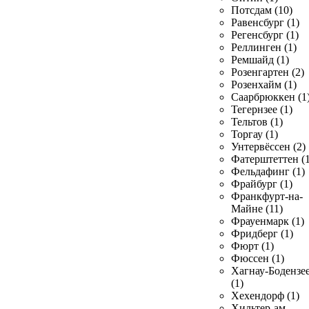
Потсдам (10)
Равенсбург (1)
Регенсбург (1)
Реллинген (1)
Ремшайд (1)
Розенгартен (2)
Розенхайм (1)
Саарбрюккен (1
Тегернзее (1)
Тельтов (1)
Торгау (1)
Унтервёссен (2)
Фатерштеттен (1
Фельдафинг (1)
Фрайбург (1)
Франкфурт-на-
Майне (11)
Фрауенмарк (1)
Фридберг (1)
Фюрт (1)
Фюссен (1)
Хагнау-Бодензе
(1)
Хехендорф (1)
Хильтер-ам-