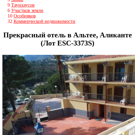
9
Таунхаусов
6
Участков земли
10
Особняков
32
Коммерческой недвижимости
Прекрасный отель в Альтее, Аликанте
(Лот ESС-3373S)