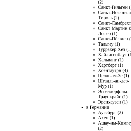
(2)
Санкт-Гильген (
Санкт-Иоганн-и
Тироль (2)
Санкт-Ламбрехт 
Санкт-Мартин-б
Лофер (1)
Санкт-Пёльтен (
Тальгау (1)
Туррахер Хёэ (1
Хайлигенблут (
Хальванг (1)
Хартберг (1)
Хоэнтауэрн (4)
Целль-ам-Зе (1)
Штадль-ан-дер-
Мур (1)
Эггендорф-им-
Траункрайс (1)
Эренхаузен (1)
в Германии
Аугсбург (2)
Ахен (1)
Ашау-им-Кимга
(2)