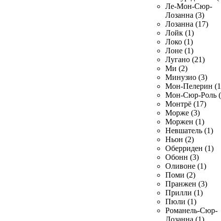
Ле-Мон-Сюр-
Лозанна (3)
Лозанна (17)
Лойк (1)
Локо (1)
Лоне (1)
Лугано (21)
Ми (2)
Минузио (3)
Мон-Пелерин (1
Мон-Сюр-Роль (
Монтрё (17)
Морже (3)
Моржен (1)
Невшатель (1)
Ньон (2)
Оберриден (1)
Обонн (3)
Оливоне (1)
Поми (2)
Пранжен (3)
Прилли (1)
Пюли (1)
Романель-Сюр-
Лозанна (1)