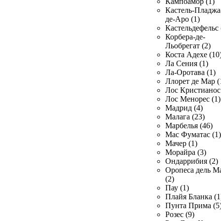
Кампоамор (1)
Кастель-Пладжа
де-Аро (1)
Кастельдефельс 
Корбера-де-
Льобрегат (2)
Коста Адехе (10
Ла Сения (1)
Ла-Оротава (1)
Ллорет де Мар (
Лос Кристианос 
Лос Менорес (1)
Мадрид (4)
Малага (23)
Марбелья (46)
Мас Фуматас (1)
Мачер (1)
Морайра (3)
Ондаррибия (2)
Оропеса дель М
(2)
Пау (1)
Плайя Бланка (1
Пунта Прима (5
Розес (9)