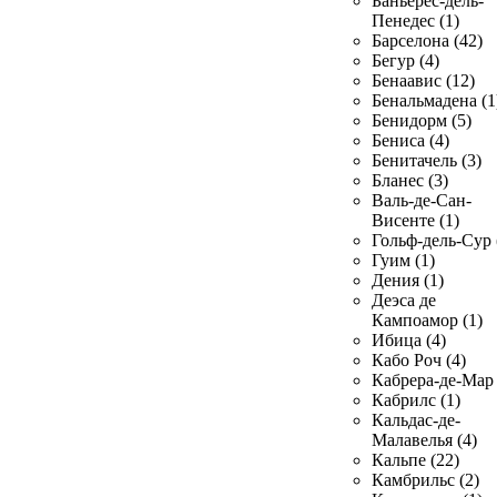
Баньерес-дель-
Пенедес (1)
Барселона (42)
Бегур (4)
Бенаавис (12)
Бенальмадена (1
Бенидорм (5)
Бениса (4)
Бенитачель (3)
Бланес (3)
Валь-де-Сан-
Висенте (1)
Гольф-дель-Сур 
Гуим (1)
Дения (1)
Деэса де
Кампоамор (1)
Ибица (4)
Кабо Роч (4)
Кабрера-де-Мар 
Кабрилс (1)
Кальдас-де-
Малавелья (4)
Кальпе (22)
Камбрильс (2)