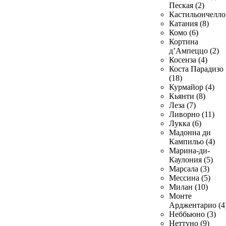
Пеская (2)
Кастильончелло 
Катания (8)
Комо (6)
Кортина
д’Ампеццо (2)
Косенза (4)
Коста Парадизо
(18)
Курмайор (4)
Кьянти (8)
Леза (7)
Ливорно (11)
Лукка (6)
Мадонна ди
Кампильо (4)
Марина-ди-
Каулония (5)
Марсала (3)
Мессина (5)
Милан (10)
Монте
Арджентарио (4
Неббьюно (3)
Неттуно (9)