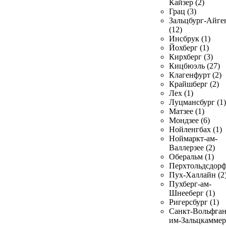
Кайзер (2)
Грац (3)
Зальцбург-Айге
(12)
Инсбрук (1)
Йохберг (1)
Кирхберг (3)
Кицбюэль (27)
Клагенфурт (2)
Крайшберг (2)
Лех (1)
Луцмансбург (1)
Матзее (1)
Мондзее (6)
Нойленгбах (1)
Ноймаркт-ам-
Валлерзее (2)
Оберальм (1)
Перхтольдсдорф
Пух-Халлайн (2
Пухберг-ам-
Шнееберг (1)
Ригерсбург (1)
Санкт-Вольфган
им-Зальцкаммер