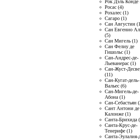
Рок Дэль Конде 
Росас (4)
Рохалес (1)
Сагаро (1)
Сан Августин (1
Сан Евгенио Ал
(5)
Сан Мигель (1)
Сан Фелиу де
Гишольс (1)
Сан-Андрес-де-
Льеванерас (1)
Сан-Жуст-Десве
(11)
Сан-Кугат-дель-
Вальес (6)
Сан-Мигель-де-
Абона (1)
Сан-Себастьян (
Сант Антони де
Калонже (1)
Санта-Брихида (
Санта-Крус-де-
Тенерифе (1)
Санта-Эулалия-д