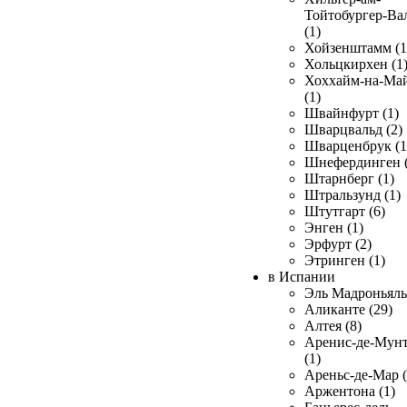
Тойтобургер-Ва
(1)
Хойзенштамм (1
Хольцкирхен (1
Хоххайм-на-Ма
(1)
Швайнфурт (1)
Шварцвальд (2)
Шварценбрук (1
Шнефердинген (
Штарнберг (1)
Штральзунд (1)
Штутгарт (6)
Энген (1)
Эрфурт (2)
Этринген (1)
в Испании
Эль Мадроньяль 
Аликанте (29)
Алтея (8)
Аренис-де-Мун
(1)
Ареньс-де-Мар (
Аржентона (1)