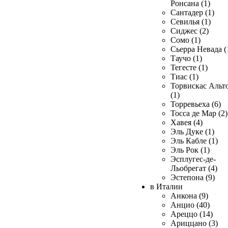
Ронсана (1)
Сантадер (1)
Севилья (1)
Сиджес (2)
Сомо (1)
Сьерра Невада (
Таучо (1)
Тегесте (1)
Тиас (1)
Торвискас Альт
(1)
Торревьеха (6)
Тосса де Мар (2)
Хавея (4)
Эль Дуке (1)
Эль Кабле (1)
Эль Рок (1)
Эсплугес-де-
Льобрегат (4)
Эстепона (9)
в Италии
Анкона (9)
Анцио (40)
Ареццо (14)
Ариццано (3)