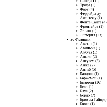
Синтра (11)
Трофа (1)
Фару (4)
Феррейра-ду-
Алентежу (1)
Фонте Санта (4)
Фронтейра (1)
Элваш (1)
Эшторил (13)
во Франции
Авезан (1)
Авиньон (1)
Амбуаз (1)
Англет (2)
Ангулем (3)
Анже (2)
Антиб (5)
Бандоль (1)
Баржемон (1)
Биарриц (16)
Биот (1)
Блуа (2)
Бордо (7)
Брив-ла-Гайярд 
Бюжа (1)