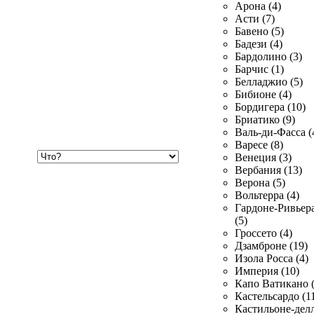
Арона (4)
Асти (7)
Бавено (5)
Бадези (4)
Бардолино (3)
Барчис (1)
Белладжио (5)
Бибионе (4)
Бордигера (10)
Бриатико (9)
Валь-ди-Фасса (
Варесе (8)
Хочу
Венеция (3)
купить
Вербания (13)
Верона (5)
Вольтерра (4)
Гардоне-Ривьер
(5)
Гроссето (4)
Дзамброне (19)
Изола Росса (4)
Империя (10)
Капо Ватикано (
Кастельсардо (1
Кастильоне-делл