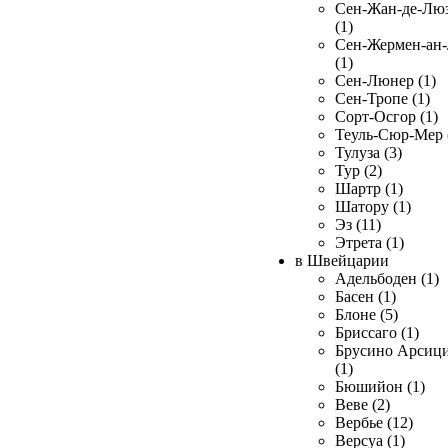
Сен-Жан-де-Лю
(1)
Сен-Жермен-ан
(1)
Сен-Люнер (1)
Сен-Тропе (1)
Сорт-Осгор (1)
Теуль-Сюр-Мер 
Тулуза (3)
Тур (2)
Шартр (1)
Шатору (1)
Эз (11)
Этрета (1)
в Швейцарии
Адельбоден (1)
Басен (1)
Блоне (5)
Бриссаго (1)
Брусино Арсиц
(1)
Бюшийон (1)
Веве (2)
Вербье (12)
Версуа (1)