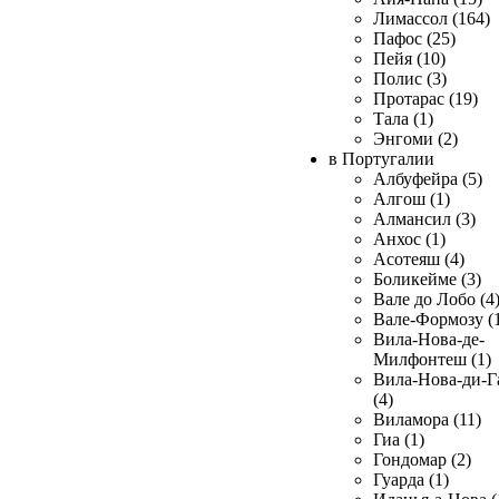
Лимассол (164)
Пафос (25)
Пейя (10)
Полис (3)
Протарас (19)
Тала (1)
Энгоми (2)
в Португалии
Албуфейра (5)
Алгош (1)
Алмансил (3)
Анхос (1)
Асотеяш (4)
Боликейме (3)
Вале до Лобо (4
Вале-Формозу (
Вила-Нова-де-
Милфонтеш (1)
Вила-Нова-ди-Г
(4)
Виламора (11)
Гиа (1)
Гондомар (2)
Гуарда (1)