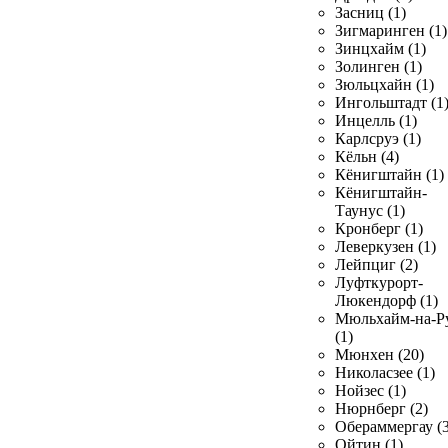
Засниц (1)
Зигмаринген (1)
Зинцхайм (1)
Золинген (1)
Зюльцхайн (1)
Ингольштадт (1
Инцелль (1)
Карлсруэ (1)
Кёльн (4)
Кёнигштайн (1)
Кёнигштайн-
Таунус (1)
Кронберг (1)
Леверкузен (1)
Лейпциг (2)
Луфткурорт-
Люкендорф (1)
Мюльхайм-на-Р
(1)
Мюнхен (20)
Николасзее (1)
Нойзес (1)
Нюрнберг (2)
Обераммергау (3
Ойтин (1)