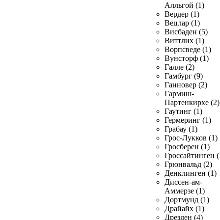
Алльгой (1)
Вердер (1)
Вецлар (1)
Висбаден (5)
Виттлих (1)
Ворпсведе (1)
Вунсторф (1)
Галле (2)
Гамбург (9)
Ганновер (2)
Гармиш-
Партенкирхе (2)
Гаутинг (1)
Гермеринг (1)
Грабау (1)
Грос-Лукков (1)
Гросберен (1)
Гроссайтинген (
Грюнвальд (2)
Денклинген (1)
Диссен-ам-
Аммерзе (1)
Дортмунд (1)
Драйайх (1)
Дрезден (4)