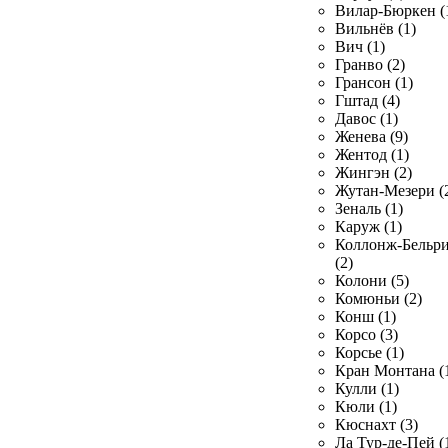
Вилар-Бюркен (
Вильнёв (1)
Вич (1)
Гранво (2)
Грансон (1)
Гштад (4)
Давос (1)
Женева (9)
Жентод (1)
Жингэн (2)
Жутан-Мезери (
Зеналь (1)
Каруж (1)
Коллонж-Бельр
(2)
Колони (5)
Комюньи (2)
Конш (1)
Корсо (3)
Корсье (1)
Кран Монтана (
Кулли (1)
Кюли (1)
Кюснахт (3)
Ла Тур-де-Пей (