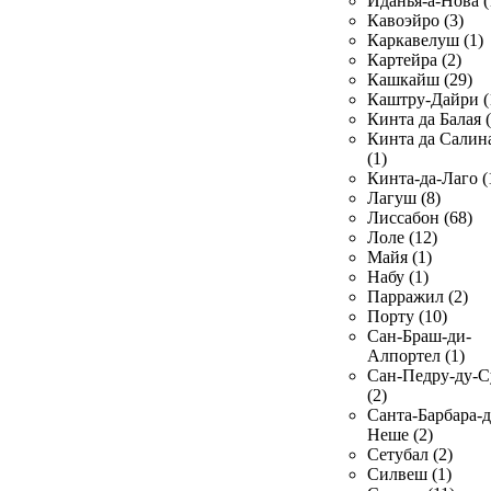
Иданья-а-Нова (
Кавоэйро (3)
Каркавелуш (1)
Картейра (2)
Кашкайш (29)
Каштру-Дайри (
Кинта да Балая (
Кинта да Салин
(1)
Кинта-да-Лаго (
Лагуш (8)
Лиссабон (68)
Лоле (12)
Майя (1)
Набу (1)
Парражил (2)
Порту (10)
Сан-Браш-ди-
Алпортел (1)
Сан-Педру-ду-С
(2)
Санта-Барбара-д
Неше (2)
Сетубал (2)
Силвеш (1)