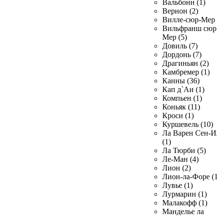
Вальбонн (1)
Вернон (2)
Вилле-сюр-Мер 
Вильфранш сюр
Мер (5)
Довиль (7)
Дордонь (7)
Драгиньян (2)
Камбремер (1)
Канны (36)
Кап д`Аи (1)
Компьен (1)
Коньяк (11)
Кроси (1)
Куршевель (10)
Ла Варен Сен-И
(1)
Ла Тюрби (5)
Ле-Ман (4)
Лион (2)
Лион-ла-Форе (1
Лувье (1)
Лурмарин (1)
Малакофф (1)
Манделье ла