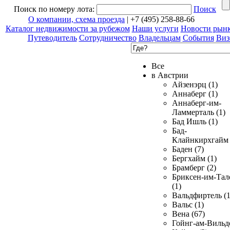
Поиск по номеру лота:
Поиск
О компании, схема проезда
| +7 (495) 258-88-66
Каталог недвижимости за рубежом
Наши услуги
Новости рын
Путеводитель
Сотрудничество
Владельцам
События
Виз
Все
в Австрии
Айзенэрц (1)
Аннаберг (1)
Аннаберг-им-
Ламмерталь (1)
Бад Ишль (1)
Бад-
Клайнкирхгайм 
Баден (7)
Бергхайм (1)
Брамберг (2)
Бриксен-им-Тал
(1)
Вальдфиртель (1
Вальс (1)
Вена (67)
Гойнг-ам-Вильд