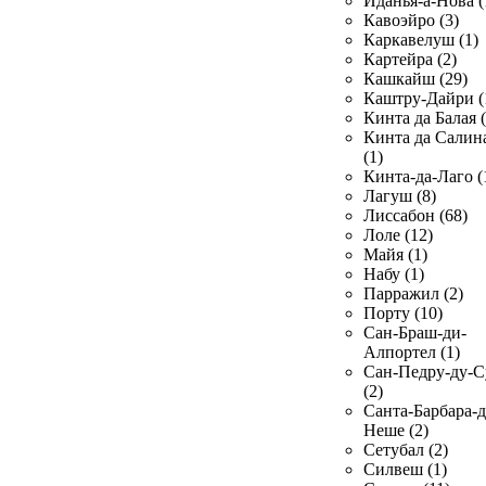
Иданья-а-Нова (
Кавоэйро (3)
Каркавелуш (1)
Картейра (2)
Кашкайш (29)
Каштру-Дайри (
Кинта да Балая (
Кинта да Салин
(1)
Кинта-да-Лаго (
Лагуш (8)
Лиссабон (68)
Лоле (12)
Майя (1)
Набу (1)
Парражил (2)
Порту (10)
Сан-Браш-ди-
Алпортел (1)
Сан-Педру-ду-С
(2)
Санта-Барбара-д
Неше (2)
Сетубал (2)
Силвеш (1)