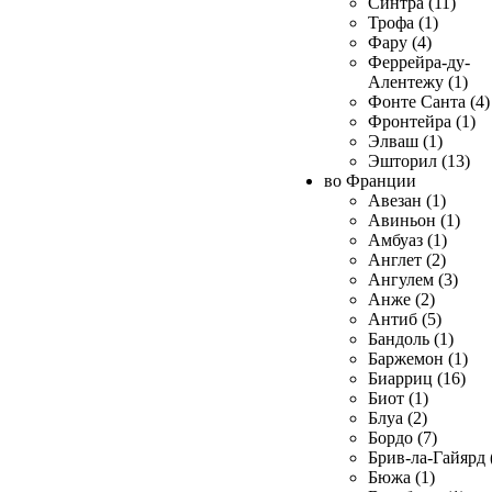
Синтра (11)
Трофа (1)
Фару (4)
Феррейра-ду-
Алентежу (1)
Фонте Санта (4)
Фронтейра (1)
Элваш (1)
Эшторил (13)
во Франции
Авезан (1)
Авиньон (1)
Амбуаз (1)
Англет (2)
Ангулем (3)
Анже (2)
Антиб (5)
Бандоль (1)
Баржемон (1)
Биарриц (16)
Биот (1)
Блуа (2)
Бордо (7)
Брив-ла-Гайярд 
Бюжа (1)