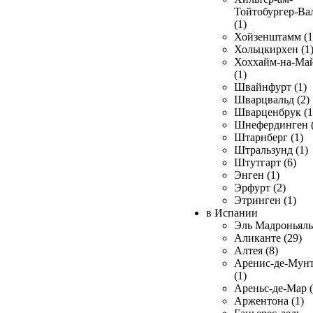
Тойтобургер-Ва
(1)
Хойзенштамм (1
Хольцкирхен (1
Хоххайм-на-Ма
(1)
Швайнфурт (1)
Шварцвальд (2)
Шварценбрук (1
Шнефердинген (
Штарнберг (1)
Штральзунд (1)
Штутгарт (6)
Энген (1)
Эрфурт (2)
Этринген (1)
в Испании
Эль Мадроньяль 
Аликанте (29)
Алтея (8)
Аренис-де-Мун
(1)
Ареньс-де-Мар (
Аржентона (1)