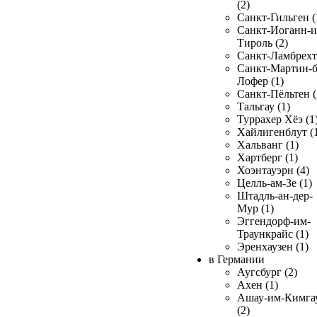
(2)
Санкт-Гильген (
Санкт-Иоганн-и
Тироль (2)
Санкт-Ламбрехт 
Санкт-Мартин-б
Лофер (1)
Санкт-Пёльтен (
Тальгау (1)
Туррахер Хёэ (1
Хайлигенблут (
Хальванг (1)
Хартберг (1)
Хоэнтауэрн (4)
Целль-ам-Зе (1)
Штадль-ан-дер-
Мур (1)
Эггендорф-им-
Траункрайс (1)
Эренхаузен (1)
в Германии
Аугсбург (2)
Ахен (1)
Ашау-им-Кимга
(2)