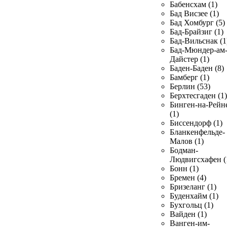
Бабенсхам (1)
Бад Висзее (1)
Бад Хомбург (5)
Бад-Брайзиг (1)
Бад-Вильснак (1
Бад-Мюндер-ам
Дайстер (1)
Баден-Баден (8)
Бамберг (1)
Берлин (53)
Берхтесгаден (1)
Бинген-на-Рейн
(1)
Биссендорф (1)
Бланкенфельде-
Малов (1)
Бодман-
Людвигсхафен (
Бонн (1)
Бремен (4)
Бризеланг (1)
Буденхайм (1)
Бухгольц (1)
Вайден (1)
Ванген-им-