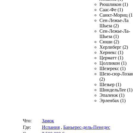
Рюшликон (1)
Саас-Фе (1)
Санкт-Мориц (1
Сен-Лежье-Ла
Шьеза (2)
Сен-Лежье-Ла-
Шьеза (1)
Сюши (2)
Херлиберг (2)
Хернекс (1)
Церматт (1)
Цолликон (1)
Шезерекс (1)
Шезо-сюр-Лоза
(2)
Шезьер (1)
ШиндельЛее (1)
Эпаленж (1)
Эрленбах (1)
Что:
Замок
Где:
Испания
,
Баньерес-дель-Пенедес