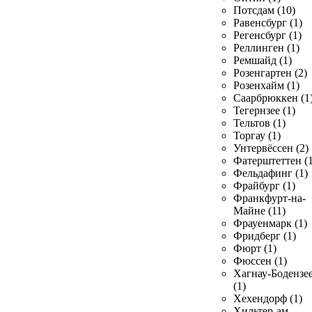
Потсдам (10)
Равенсбург (1)
Регенсбург (1)
Реллинген (1)
Ремшайд (1)
Розенгартен (2)
Розенхайм (1)
Саарбрюккен (1
Тегернзее (1)
Тельтов (1)
Торгау (1)
Унтервёссен (2)
Фатерштеттен (1
Фельдафинг (1)
Фрайбург (1)
Франкфурт-на-
Майне (11)
Фрауенмарк (1)
Фридберг (1)
Фюрт (1)
Фюссен (1)
Хагнау-Бодензе
(1)
Хехендорф (1)
Хильтер-ам-