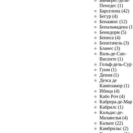
Баньерес-дель-
Пенедес (1)
Барселона (42)
Бегур (4)
Бенаавис (12)
Бенальмадена (1
Бенидорм (5)
Бениса (4)
Бенитачель (3)
Бланес (3)
Валь-де-Сан-
Висенте (1)
Гольф-дель-Сур 
Гуим (1)
Дения (1)
Деэса де
Кампоамор (1)
Ибица (4)
Кабо Роч (4)
Кабрера-де-Мар 
Кабрилс (1)
Кальдас-де-
Малавелья (4)
Кальпе (22)
Камбрильс (2)