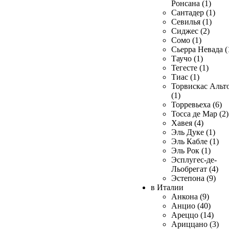
Ронсана (1)
Сантадер (1)
Севилья (1)
Сиджес (2)
Сомо (1)
Сьерра Невада (
Таучо (1)
Тегесте (1)
Тиас (1)
Торвискас Альт
(1)
Торревьеха (6)
Тосса де Мар (2)
Хавея (4)
Эль Дуке (1)
Эль Кабле (1)
Эль Рок (1)
Эсплугес-де-
Льобрегат (4)
Эстепона (9)
в Италии
Анкона (9)
Анцио (40)
Ареццо (14)
Ариццано (3)