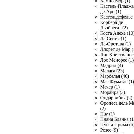
Кампоамор (1)
Кастель-Пладжа
де-Аро (1)
Кастельдефельс 
Корбера-де-
Льобрегат (2)
Коста Адехе (10
Ла Сения (1)
Ла-Оротава (1)
Ллорет де Мар (
Лос Кристианос 
Лос Менорес (1)
Мадрид (4)
Малага (23)
Марбелья (46)
Мас Фуматас (1)
Мачер (1)
Морайра (3)
Ондаррибия (2)
Оропеса дель М
(2)
Пау (1)
Плайя Бланка (1
Пунта Прима (5
Розес (9)