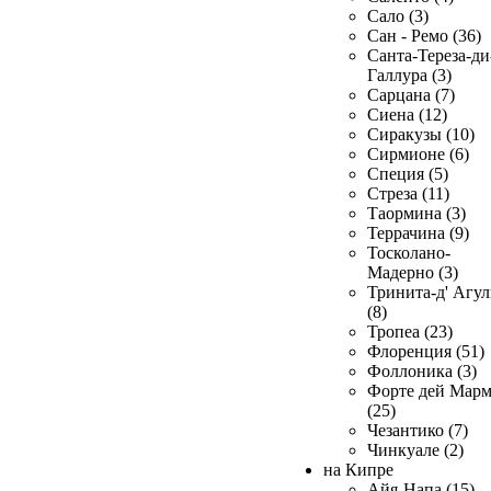
Сало (3)
Сан - Ремо (36)
Санта-Тереза-ди
Галлура (3)
Сарцана (7)
Сиена (12)
Сиракузы (10)
Сирмионе (6)
Специя (5)
Стреза (11)
Таормина (3)
Террачина (9)
Тосколано-
Мадерно (3)
Тринита-д' Агул
(8)
Тропеа (23)
Флоренция (51)
Фоллоника (3)
Форте дей Мар
(25)
Чезантико (7)
Чинкуале (2)
на Кипре
Айя-Напа (15)