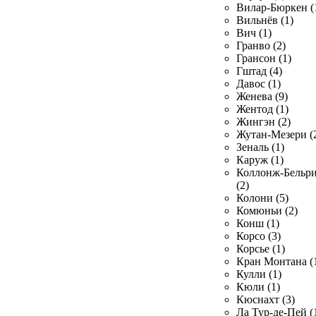
Вилар-Бюркен (
Вильнёв (1)
Вич (1)
Гранво (2)
Грансон (1)
Гштад (4)
Давос (1)
Женева (9)
Жентод (1)
Жингэн (2)
Жутан-Мезери (
Зеналь (1)
Каруж (1)
Коллонж-Бельр
(2)
Колони (5)
Комюньи (2)
Конш (1)
Корсо (3)
Корсье (1)
Кран Монтана (
Кулли (1)
Кюли (1)
Кюснахт (3)
Ла Тур-де-Пей (