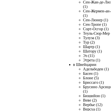
Сен-Жан-де-Лю
(1)
Сен-Жермен-ан
(1)
Сен-Люнер (1)
Сен-Тропе (1)
Сорт-Осгор (1)
Теуль-Сюр-Мер 
Тулуза (3)
Тур (2)
Шартр (1)
Шатору (1)
Эз (11)
Этрета (1)
в Швейцарии
Адельбоден (1)
Басен (1)
Блоне (5)
Бриссаго (1)
Брусино Арсиц
(1)
Бюшийон (1)
Веве (2)
Вербье (12)
Версуа (1)