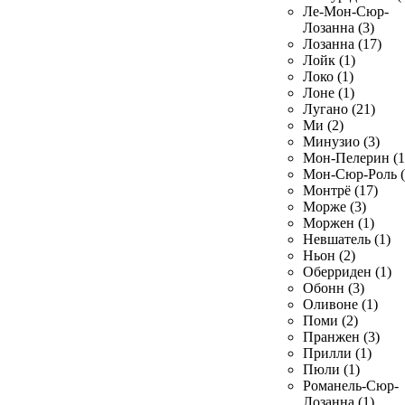
Ле-Мон-Сюр-
Лозанна (3)
Лозанна (17)
Лойк (1)
Локо (1)
Лоне (1)
Лугано (21)
Ми (2)
Минузио (3)
Мон-Пелерин (1
Мон-Сюр-Роль (
Монтрё (17)
Морже (3)
Моржен (1)
Невшатель (1)
Ньон (2)
Оберриден (1)
Обонн (3)
Оливоне (1)
Поми (2)
Пранжен (3)
Прилли (1)
Пюли (1)
Романель-Сюр-
Лозанна (1)