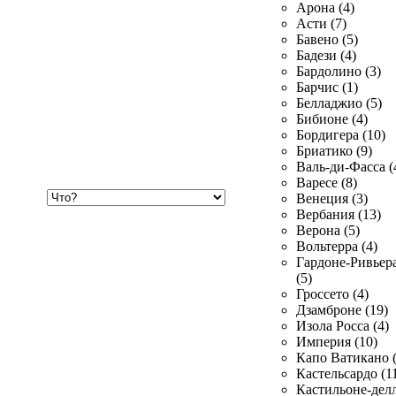
Арона (4)
Асти (7)
Бавено (5)
Бадези (4)
Бардолино (3)
Барчис (1)
Белладжио (5)
Бибионе (4)
Бордигера (10)
Бриатико (9)
Валь-ди-Фасса (
Варесе (8)
Хочу
Венеция (3)
купить
Вербания (13)
Верона (5)
Вольтерра (4)
Гардоне-Ривьер
(5)
Гроссето (4)
Дзамброне (19)
Изола Росса (4)
Империя (10)
Капо Ватикано (
Кастельсардо (1
Кастильоне-делл