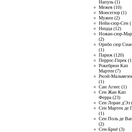
Напуль (1)
Межев (10)
Монсегюр (1)
Мужен (2)
Нейи-сюр-Сен (
Ницца (12)
Ножан-сюр-Ма
(2)
Орибо сюр Сиа
(1)
Париж (120)
Перрос-Гирек (1
Рокебрюн Кап
Мартен (7)
Рюэй-Мальмезо
(1)
Сан Агнес (1)
Сен Жан Кап
Ферра (23)
Сен Лоран д'Эз 
Сен Мартен де 
(1)
Сен Поль де Ва
(2)
Сен-Бриё (3)