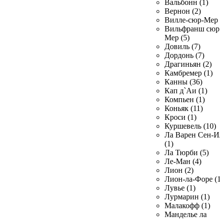
Вальбонн (1)
Вернон (2)
Вилле-сюр-Мер 
Вильфранш сюр
Мер (5)
Довиль (7)
Дордонь (7)
Драгиньян (2)
Камбремер (1)
Канны (36)
Кап д`Аи (1)
Компьен (1)
Коньяк (11)
Кроси (1)
Куршевель (10)
Ла Варен Сен-И
(1)
Ла Тюрби (5)
Ле-Ман (4)
Лион (2)
Лион-ла-Форе (1
Лувье (1)
Лурмарин (1)
Малакофф (1)
Манделье ла