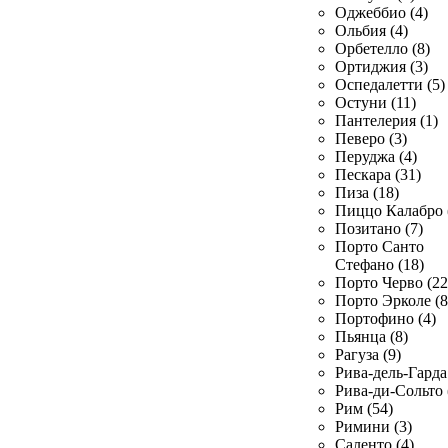
Оджеббио (4)
Ольбия (4)
Орбетелло (8)
Ортиджия (3)
Оспедалетти (5)
Остуни (11)
Пантелерия (1)
Певеро (3)
Перуджа (4)
Пескара (31)
Пиза (18)
Пиццо Калабро 
Позитано (7)
Порто Санто
Стефано (18)
Порто Черво (22
Порто Эрколе (8
Портофино (4)
Пьянца (8)
Рагуза (9)
Рива-дель-Гарда 
Рива-ди-Сольто 
Рим (54)
Римини (3)
Саленто (4)