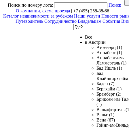
Поиск по номеру лота:
Поиск
О компании, схема проезда
| +7 (495) 258-88-66
Каталог недвижимости за рубежом
Наши услуги
Новости рын
Путеводитель
Сотрудничество
Владельцам
События
Виз
Все
в Австрии
Айзенэрц (1)
Аннаберг (1)
Аннаберг-им-
Ламмерталь (1)
Бад Ишль (1)
Бад-
Клайнкирхгайм 
Баден (7)
Бергхайм (1)
Брамберг (2)
Бриксен-им-Тал
(1)
Вальдфиртель (1
Вальс (1)
Вена (67)
Гойнг-ам-Вильд