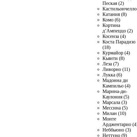
Пеская (2)
Кастильончелло 
Катания (8)
Комо (6)
Кортина
д’Ампеццо (2)
Косенза (4)
Коста Парадизо
(18)
Курмайор (4)
Кьянти (8)
Леза (7)
Ливорно (11)
Лукка (6)
Мадонна ди
Кампильо (4)
Марина-ди-
Каулония (5)
Марсала (3)
Мессина (5)
Милан (10)
Монте
Арджентарио (4
Неббьюно (3)
Неттуно (9)