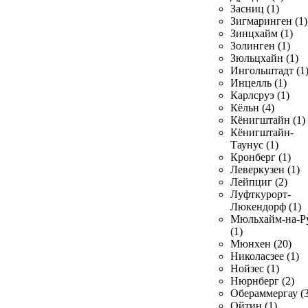
Засниц (1)
Зигмаринген (1)
Зинцхайм (1)
Золинген (1)
Зюльцхайн (1)
Ингольштадт (1
Инцелль (1)
Карлсруэ (1)
Кёльн (4)
Кёнигштайн (1)
Кёнигштайн-
Таунус (1)
Кронберг (1)
Леверкузен (1)
Лейпциг (2)
Луфткурорт-
Люкендорф (1)
Мюльхайм-на-Р
(1)
Мюнхен (20)
Николасзее (1)
Нойзес (1)
Нюрнберг (2)
Обераммергау (3
Ойтин (1)