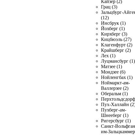
Кайзер (2)
Грац (3)
Зальцбург-Айге
(12)
Инсбрук (1)
Йохберг (1)
Кирхберг (3)
Кицбюэль (27)
Клагенфурт (2)
Крайшберг (2)
Лех (1)
Луцмансбург (1)
Матзее (1)
Мондзее (6)
Нойленгбах (1)
Ноймаркт-ам-
Валлерзее (2)
Оберальм (1)
Перхтольдсдорф
Пух-Халлайн (2
Пухберг-ам-
Шнееберг (1)
Ригерсбург (1)
Санкт-Вольфган
им-Зальцкаммер