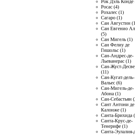
Рок Дэль Конде 
Росас (4)
Рохалес (1)
Сагаро (1)
Сан Августин (1
Сан Евгенио Ал
(5)
Сан Мигель (1)
Сан Фелиу де
Гишольс (1)
Сан-Андрес-де-
Льеванерас (1)
Сан-Жуст-Десве
(11)
Сан-Кугат-дель-
Вальес (6)
Сан-Мигель-де-
Абона (1)
Сан-Себастьян (
Сант Антони де
Калонже (1)
Санта-Брихида (
Санта-Крус-де-
Тенерифе (1)
Санта-Эулалия-д