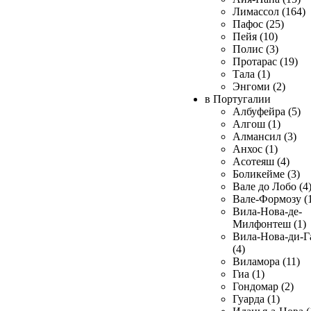
Лимассол (164)
Пафос (25)
Пейя (10)
Полис (3)
Протарас (19)
Тала (1)
Энгоми (2)
в Португалии
Албуфейра (5)
Алгош (1)
Алмансил (3)
Анхос (1)
Асотеяш (4)
Боликейме (3)
Вале до Лобо (4
Вале-Формозу (
Вила-Нова-де-
Милфонтеш (1)
Вила-Нова-ди-Г
(4)
Виламора (11)
Гиа (1)
Гондомар (2)
Гуарда (1)