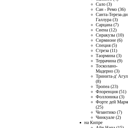
Сало (3)
Сан - Ремо (36)
Санта-Тереза-ди
Галлура (3)
Сарцана (7)
Сиена (12)
Сиракузы (10)
Сирмионе (6)
Специя (5)
Стреза (11)
Таормина (3)
Террачина (9)
Тосколано-
Мадерно (3)
Тринита-д' Агул
(8)
Тропеа (23)
Флоренция (51)
Фоллоника (3)
Форте дей Мар
(25)
Чезантико (7)
Чинкуале (2)
на Кипре
Айя-Напа (15)