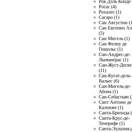
Рок Дэль Конде 
Росас (4)
Рохалес (1)
Сагаро (1)
Сан Августин (1
Сан Евгенио Ал
(5)
Сан Мигель (1)
Сан Фелиу де
Гишольс (1)
Сан-Андрес-де-
Льеванерас (1)
Сан-Жуст-Десве
(11)
Сан-Кугат-дель-
Вальес (6)
Сан-Мигель-де-
Абона (1)
Сан-Себастьян (
Сант Антони де
Калонже (1)
Санта-Брихида (
Санта-Крус-де-
Тенерифе (1)
Санта-Эулалия-д