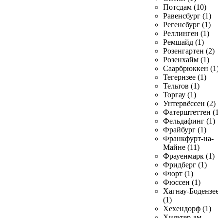
Потсдам (10)
Равенсбург (1)
Регенсбург (1)
Реллинген (1)
Ремшайд (1)
Розенгартен (2)
Розенхайм (1)
Саарбрюккен (1
Тегернзее (1)
Тельтов (1)
Торгау (1)
Унтервёссен (2)
Фатерштеттен (1
Фельдафинг (1)
Фрайбург (1)
Франкфурт-на-
Майне (11)
Фрауенмарк (1)
Фридберг (1)
Фюрт (1)
Фюссен (1)
Хагнау-Бодензе
(1)
Хехендорф (1)
Хильтер-ам-