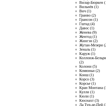
Вилар-Бюркен (
Вильнёв (1)
Вич (1)
Гранво (2)
Грансон (1)
Гштад (4)
Давос (1)
Женева (9)
Жентод (1)
Жингэн (2)
Жутан-Мезери (
Зеналь (1)
Каруж (1)
Коллонж-Бельр
(2)
Колони (5)
Комюньи (2)
Конш (1)
Корсо (3)
Корсье (1)
Кран Монтана (
Кулли (1)
Кюли (1)
Кюснахт (3)
Ла Тур-де-Пей (