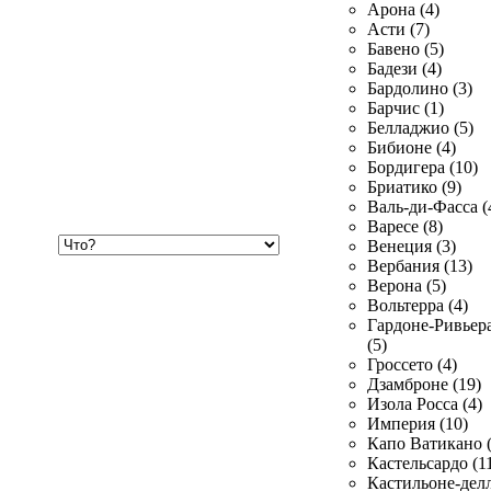
Арона (4)
Асти (7)
Бавено (5)
Бадези (4)
Бардолино (3)
Барчис (1)
Белладжио (5)
Бибионе (4)
Бордигера (10)
Бриатико (9)
Валь-ди-Фасса (
Варесе (8)
Хочу
Венеция (3)
купить
Вербания (13)
Верона (5)
Вольтерра (4)
Гардоне-Ривьер
(5)
Гроссето (4)
Дзамброне (19)
Изола Росса (4)
Империя (10)
Капо Ватикано (
Кастельсардо (1
Кастильоне-делл