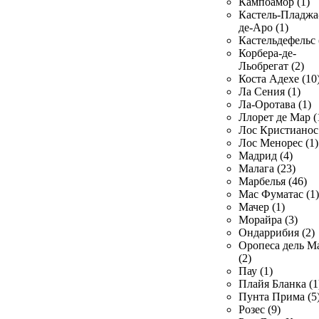
Кампоамор (1)
Кастель-Пладжа
де-Аро (1)
Кастельдефельс 
Корбера-де-
Льобрегат (2)
Коста Адехе (10
Ла Сения (1)
Ла-Оротава (1)
Ллорет де Мар (
Лос Кристианос 
Лос Менорес (1)
Мадрид (4)
Малага (23)
Марбелья (46)
Мас Фуматас (1)
Мачер (1)
Морайра (3)
Ондаррибия (2)
Оропеса дель М
(2)
Пау (1)
Плайя Бланка (1
Пунта Прима (5
Розес (9)