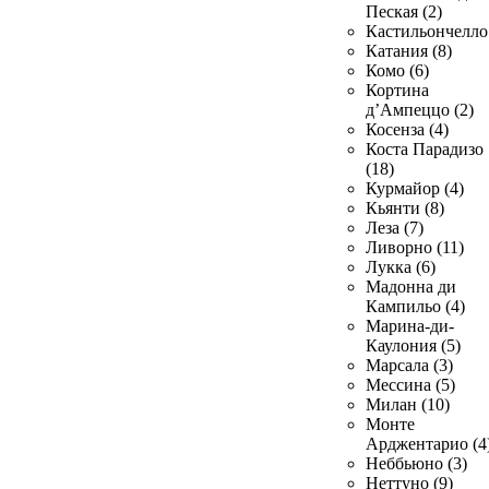
Пеская (2)
Кастильончелло 
Катания (8)
Комо (6)
Кортина
д’Ампеццо (2)
Косенза (4)
Коста Парадизо
(18)
Курмайор (4)
Кьянти (8)
Леза (7)
Ливорно (11)
Лукка (6)
Мадонна ди
Кампильо (4)
Марина-ди-
Каулония (5)
Марсала (3)
Мессина (5)
Милан (10)
Монте
Арджентарио (4
Неббьюно (3)
Неттуно (9)