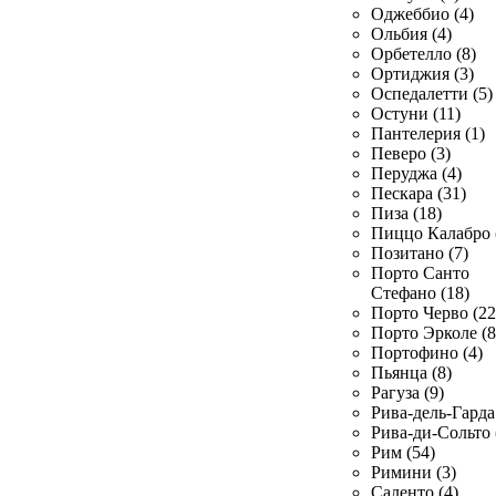
Оджеббио (4)
Ольбия (4)
Орбетелло (8)
Ортиджия (3)
Оспедалетти (5)
Остуни (11)
Пантелерия (1)
Певеро (3)
Перуджа (4)
Пескара (31)
Пиза (18)
Пиццо Калабро 
Позитано (7)
Порто Санто
Стефано (18)
Порто Черво (22
Порто Эрколе (8
Портофино (4)
Пьянца (8)
Рагуза (9)
Рива-дель-Гарда 
Рива-ди-Сольто 
Рим (54)
Римини (3)
Саленто (4)