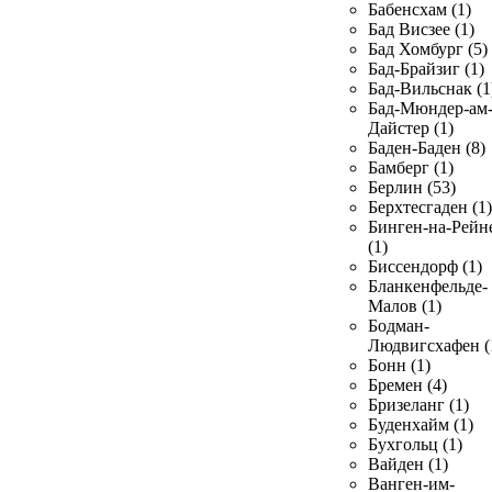
Бабенсхам (1)
Бад Висзее (1)
Бад Хомбург (5)
Бад-Брайзиг (1)
Бад-Вильснак (1
Бад-Мюндер-ам
Дайстер (1)
Баден-Баден (8)
Бамберг (1)
Берлин (53)
Берхтесгаден (1)
Бинген-на-Рейн
(1)
Биссендорф (1)
Бланкенфельде-
Малов (1)
Бодман-
Людвигсхафен (
Бонн (1)
Бремен (4)
Бризеланг (1)
Буденхайм (1)
Бухгольц (1)
Вайден (1)
Ванген-им-