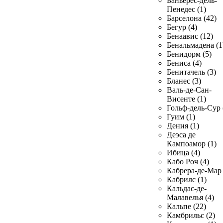
Баньерес-дель-
Пенедес (1)
Барселона (42)
Бегур (4)
Бенаавис (12)
Бенальмадена (1
Бенидорм (5)
Бениса (4)
Бенитачель (3)
Бланес (3)
Валь-де-Сан-
Висенте (1)
Гольф-дель-Сур 
Гуим (1)
Дения (1)
Деэса де
Кампоамор (1)
Ибица (4)
Кабо Роч (4)
Кабрера-де-Мар 
Кабрилс (1)
Кальдас-де-
Малавелья (4)
Кальпе (22)
Камбрильс (2)