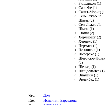
Рюшликон (1)
Саас-Фе (1)
Санкт-Мориц (1
Сен-Лежье-Ла
Шьеза (2)
Сен-Лежье-Ла-
Шьеза (1)
Сюши (2)
Херлиберг (2)
Хернекс (1)
Церматт (1)
Цолликон (1)
Шезерекс (1)
Шезо-сюр-Лоза
(2)
Шезьер (1)
ШиндельЛее (1)
Эпаленж (1)
Эрленбах (1)
Что:
Дом
Где:
Испания
,
Барселона