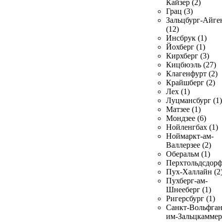
Кайзер (2)
Грац (3)
Зальцбург-Айге
(12)
Инсбрук (1)
Йохберг (1)
Кирхберг (3)
Кицбюэль (27)
Клагенфурт (2)
Крайшберг (2)
Лех (1)
Луцмансбург (1)
Матзее (1)
Мондзее (6)
Нойленгбах (1)
Ноймаркт-ам-
Валлерзее (2)
Оберальм (1)
Перхтольдсдорф
Пух-Халлайн (2
Пухберг-ам-
Шнееберг (1)
Ригерсбург (1)
Санкт-Вольфган
им-Зальцкаммер