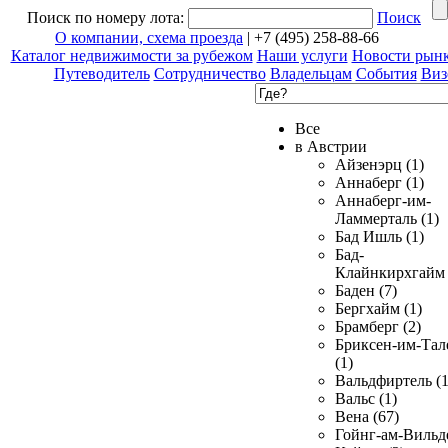
Поиск по номеру лота:
Поиск
О компании, схема проезда
| +7 (495) 258-88-66
Каталог недвижимости за рубежом
Наши услуги
Новости рын
Путеводитель
Сотрудничество
Владельцам
События
Виз
Все
в Австрии
Айзенэрц (1)
Аннаберг (1)
Аннаберг-им-
Ламмерталь (1)
Бад Ишль (1)
Бад-
Клайнкирхгайм 
Баден (7)
Бергхайм (1)
Брамберг (2)
Бриксен-им-Тал
(1)
Вальдфиртель (1
Вальс (1)
Вена (67)
Гойнг-ам-Вильд