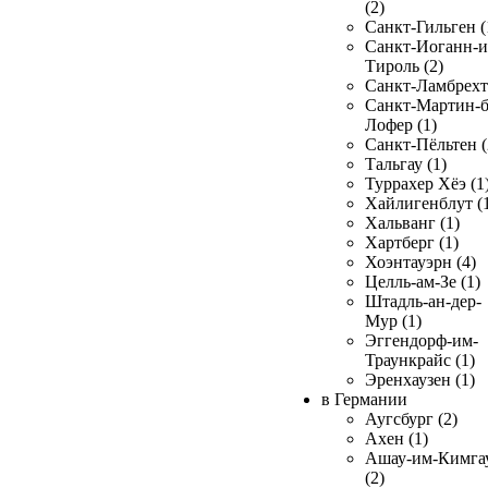
(2)
Санкт-Гильген (
Санкт-Иоганн-и
Тироль (2)
Санкт-Ламбрехт 
Санкт-Мартин-б
Лофер (1)
Санкт-Пёльтен (
Тальгау (1)
Туррахер Хёэ (1
Хайлигенблут (
Хальванг (1)
Хартберг (1)
Хоэнтауэрн (4)
Целль-ам-Зе (1)
Штадль-ан-дер-
Мур (1)
Эггендорф-им-
Траункрайс (1)
Эренхаузен (1)
в Германии
Аугсбург (2)
Ахен (1)
Ашау-им-Кимга
(2)