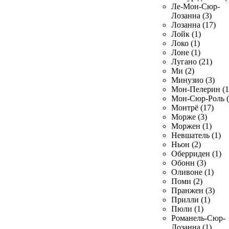
Ле-Мон-Сюр-
Лозанна (3)
Лозанна (17)
Лойк (1)
Локо (1)
Лоне (1)
Лугано (21)
Ми (2)
Минузио (3)
Мон-Пелерин (1
Мон-Сюр-Роль (
Монтрё (17)
Морже (3)
Моржен (1)
Невшатель (1)
Ньон (2)
Оберриден (1)
Обонн (3)
Оливоне (1)
Поми (2)
Пранжен (3)
Прилли (1)
Пюли (1)
Романель-Сюр-
Лозанна (1)