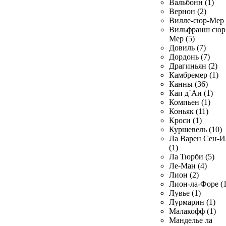
Вальбонн (1)
Вернон (2)
Вилле-сюр-Мер 
Вильфранш сюр
Мер (5)
Довиль (7)
Дордонь (7)
Драгиньян (2)
Камбремер (1)
Канны (36)
Кап д`Аи (1)
Компьен (1)
Коньяк (11)
Кроси (1)
Куршевель (10)
Ла Варен Сен-И
(1)
Ла Тюрби (5)
Ле-Ман (4)
Лион (2)
Лион-ла-Форе (1
Лувье (1)
Лурмарин (1)
Малакофф (1)
Манделье ла