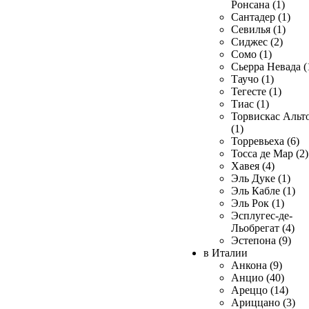
Ронсана (1)
Сантадер (1)
Севилья (1)
Сиджес (2)
Сомо (1)
Сьерра Невада (
Таучо (1)
Тегесте (1)
Тиас (1)
Торвискас Альт
(1)
Торревьеха (6)
Тосса де Мар (2)
Хавея (4)
Эль Дуке (1)
Эль Кабле (1)
Эль Рок (1)
Эсплугес-де-
Льобрегат (4)
Эстепона (9)
в Италии
Анкона (9)
Анцио (40)
Ареццо (14)
Ариццано (3)