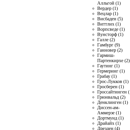
Алльгой (1)
Вердер (1)
Вецлар (1)
Висбаден (5)
Виттлих (1)
Ворпсведе (1)
Вунсторф (1)
Галле (2)
Гамбург (9)
Ганновер (2)
Гармиш-
Партенкирхе (2)
Гаутинг (1)
Гермеринг (1)
Грабау (1)
Грос-Лукков (1)
Гросберен (1)
Гроссайтинген (
Грюнвальд (2)
Денклинген (1)
Диссен-ам-
Аммерзе (1)
Дортмунд (1)
Драйайх (1)
Дрезден (4)