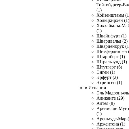
Тойтобургер-Ва
(1)
Хойзенштамм (1
Хольцкирхен (1
Хоххайм-на-Ма
(1)
Швайнфурт (1)
Шварцвальд (2)
Шварценбрук (1
Шнефердинген (
Штарнберг (1)
Штральзунд (1)
Штутгарт (6)
Энген (1)
Эрфурт (2)
Этринген (1)
в Испании
Эль Мадроньяль 
Аликанте (29)
Алтея (8)
Аренис-де-Мун
(1)
Ареньс-де-Мар (
Аржентона (1)