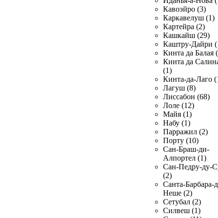
Иданья-а-Нова (
Кавоэйро (3)
Каркавелуш (1)
Картейра (2)
Кашкайш (29)
Каштру-Дайри (
Кинта да Балая (
Кинта да Салин
(1)
Кинта-да-Лаго (
Лагуш (8)
Лиссабон (68)
Лоле (12)
Майя (1)
Набу (1)
Парражил (2)
Порту (10)
Сан-Браш-ди-
Алпортел (1)
Сан-Педру-ду-С
(2)
Санта-Барбара-д
Неше (2)
Сетубал (2)
Силвеш (1)