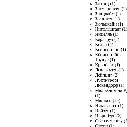
Засниц (1)
Зигмаринген (1)
Зинцхайм (1)
Золинген (1)
Зюльцхайн (1)
Ингольштадт (1
Инцелль (1)
Карлсруэ (1)
Кёльн (4)
Кёнигштайн (1)
Кёнигштайн-
Таунус (1)
Кронберг (1)
Леверкузен (1)
Лейпциг (2)
Луфткурорт-
Люкендорф (1)
Мюльхайм-на-Р
(1)
Мюнхен (20)
Николасзее (1)
Нойзес (1)
Нюрнберг (2)
Обераммергау (3
Ойтин (1)