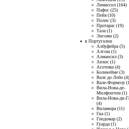
Лимассол (164)
Пафос (25)
Пейя (10)
Полис (3)
Протарас (19)
Тала (1)
Энгоми (2)
в Португалии
Албуфейра (5)
Алгош (1)
Алмансил (3)
Анхос (1)
Асотеяш (4)
Боликейме (3)
Вале до Лобо (4
Вале-Формозу (
Вила-Нова-де-
Милфонтеш (1)
Вила-Нова-ди-Г
(4)
Виламора (11)
Гиа (1)
Гондомар (2)
Гуарда (1)