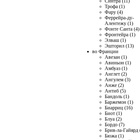
Синтра (11)
Трофа (1)
Фару (4)
Феррейра-ду-
Алентежу (1)
Фонте Санта (4)
Фронтейра (1)
Элваш (1)
Эшторил (13)
во Франции
Авезан (1)
Авиньон (1)
Амбуаз (1)
Англет (2)
Ангулем (3)
Анже (2)
Антиб (5)
Бандоль (1)
Баржемон (1)
Биарриц (16)
Биот (1)
Блуа (2)
Бордо (7)
Брив-ла-Гайярд 
Бюжа (1)