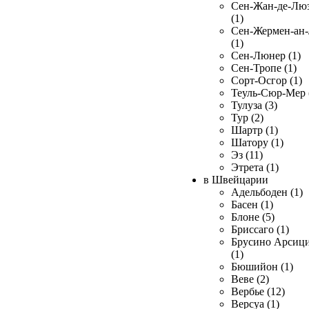
Сен-Жан-де-Лю
(1)
Сен-Жермен-ан
(1)
Сен-Люнер (1)
Сен-Тропе (1)
Сорт-Осгор (1)
Теуль-Сюр-Мер 
Тулуза (3)
Тур (2)
Шартр (1)
Шатору (1)
Эз (11)
Этрета (1)
в Швейцарии
Адельбоден (1)
Басен (1)
Блоне (5)
Бриссаго (1)
Брусино Арсиц
(1)
Бюшийон (1)
Веве (2)
Вербье (12)
Версуа (1)