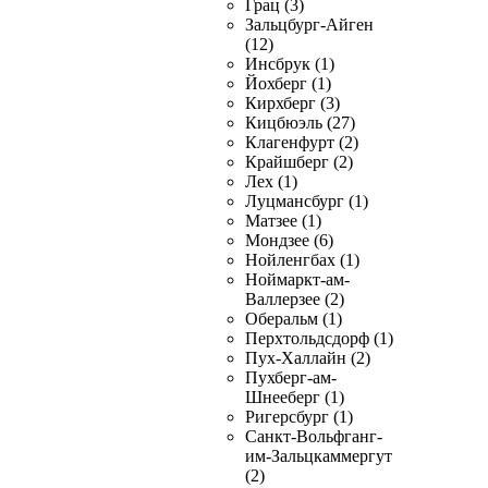
Грац (3)
Зальцбург-Айген
(12)
Инсбрук (1)
Йохберг (1)
Кирхберг (3)
Кицбюэль (27)
Клагенфурт (2)
Крайшберг (2)
Лех (1)
Луцмансбург (1)
Матзее (1)
Мондзее (6)
Нойленгбах (1)
Ноймаркт-ам-
Валлерзее (2)
Оберальм (1)
Перхтольдсдорф (1)
Пух-Халлайн (2)
Пухберг-ам-
Шнееберг (1)
Ригерсбург (1)
Санкт-Вольфганг-
им-Зальцкаммергут
(2)