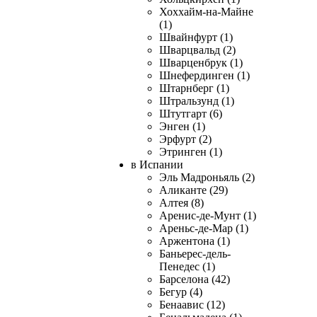
Хоххайм-на-Майне
(1)
Швайнфурт (1)
Шварцвальд (2)
Шварценбрук (1)
Шнефердинген (1)
Штарнберг (1)
Штральзунд (1)
Штутгарт (6)
Энген (1)
Эрфурт (2)
Этринген (1)
в Испании
Эль Мадроньяль (2)
Аликанте (29)
Алтея (8)
Аренис-де-Мунт (1)
Ареньс-де-Мар (1)
Аржентона (1)
Баньерес-дель-
Пенедес (1)
Барселона (42)
Бегур (4)
Бенаавис (12)