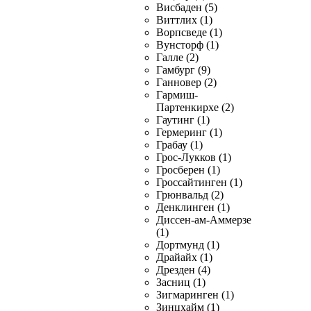
Висбаден (5)
Виттлих (1)
Ворпсведе (1)
Вунсторф (1)
Галле (2)
Гамбург (9)
Ганновер (2)
Гармиш-
Партенкирхе (2)
Гаутинг (1)
Гермеринг (1)
Грабау (1)
Грос-Лукков (1)
Гросберен (1)
Гроссайтинген (1)
Грюнвальд (2)
Денклинген (1)
Диссен-ам-Аммерзе
(1)
Дортмунд (1)
Драйайх (1)
Дрезден (4)
Засниц (1)
Зигмаринген (1)
Зинцхайм (1)