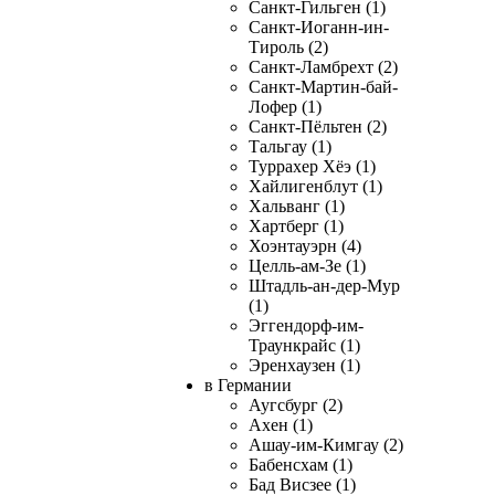
Санкт-Гильген (1)
Санкт-Иоганн-ин-
Тироль (2)
Санкт-Ламбрехт (2)
Санкт-Мартин-бай-
Лофер (1)
Санкт-Пёльтен (2)
Тальгау (1)
Туррахер Хёэ (1)
Хайлигенблут (1)
Хальванг (1)
Хартберг (1)
Хоэнтауэрн (4)
Целль-ам-Зе (1)
Штадль-ан-дер-Мур
(1)
Эггендорф-им-
Траункрайс (1)
Эренхаузен (1)
в Германии
Аугсбург (2)
Ахен (1)
Ашау-им-Кимгау (2)
Бабенсхам (1)
Бад Висзее (1)