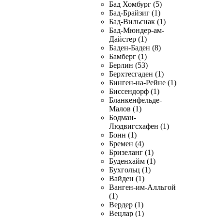
Бад Хомбург (5)
Бад-Брайзиг (1)
Бад-Вильснак (1)
Бад-Мюндер-ам-
Дайстер (1)
Баден-Баден (8)
Бамберг (1)
Берлин (53)
Берхтесгаден (1)
Бинген-на-Рейне (1)
Биссендорф (1)
Бланкенфельде-
Малов (1)
Бодман-
Людвигсхафен (1)
Бонн (1)
Бремен (4)
Бризеланг (1)
Буденхайм (1)
Бухгольц (1)
Вайден (1)
Ванген-им-Алльгой
(1)
Вердер (1)
Вецлар (1)