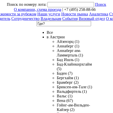
Поиск по номеру лота:
Поиск
О компании, схема проезда
| +7 (495) 258-88-66
ижимости за рубежом
Наши услуги
Новости рынка
Аналитика
Ст
дитель
Сотрудничество
Владельцам
События
Визовый отдел
О к
Все
в Австрии
Айзенэрц (1)
Аннаберг (1)
Аннаберг-им-
Ламмерталь (1)
Бад Ишль (1)
Бад-Клайнкирхгайм
(5)
Баден (7)
Бергхайм (1)
Брамберг (2)
Бриксен-им-Тале (1)
Вальдфиртель (1)
Вальс (1)
Вена (67)
Гойнг-ам-Вильден-
Кайзер (2)