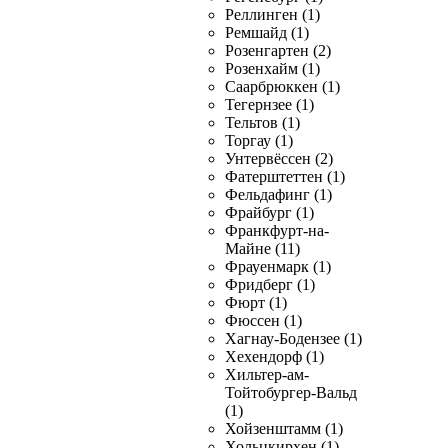
Реллинген (1)
Ремшайд (1)
Розенгартен (2)
Розенхайм (1)
Саарбрюккен (1)
Тегернзее (1)
Тельтов (1)
Торгау (1)
Унтервёссен (2)
Фатерштеттен (1)
Фельдафинг (1)
Фрайбург (1)
Франкфурт-на-
Майне (11)
Фрауенмарк (1)
Фридберг (1)
Фюрт (1)
Фюссен (1)
Хагнау-Бодензее (1)
Хехендорф (1)
Хильтер-ам-
Тойтобургер-Вальд
(1)
Хойзенштамм (1)
Хольцкирхен (1)