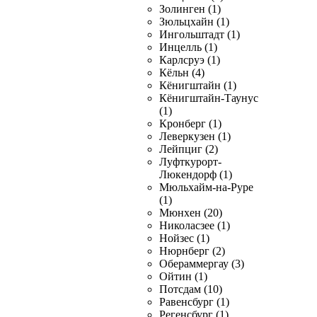
Золинген (1)
Зюльцхайн (1)
Ингольштадт (1)
Инцелль (1)
Карлсруэ (1)
Кёльн (4)
Кёнигштайн (1)
Кёнигштайн-Таунус
(1)
Кронберг (1)
Леверкузен (1)
Лейпциг (2)
Луфткурорт-
Люкендорф (1)
Мюльхайм-на-Руре
(1)
Мюнхен (20)
Николасзее (1)
Нойзес (1)
Нюрнберг (2)
Обераммергау (3)
Ойтин (1)
Потсдам (10)
Равенсбург (1)
Регенсбург (1)