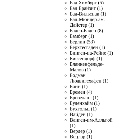
Бад Хомбург (5)
Бад-Брайзиг (1)
Бад-Вильснак (1)
Бад-Мюндер-ам-
Дайстер (1)
Баден-Баден (8)
Бамберг (1)
Берлин (53)
Берхтесгаден (1)
Бинген-на-Рейне (1)
Биссендорф (1)
Бланкенфельде-
Малов (1)
Бодман-
Людвигсхафен (1)
Бонн (1)
Бремен (4)
Бризеланг (1)
Буденхайм (1)
Бухгольц (1)
Вайден (1)
Ванген-им-Алльгой
(1)
Вердер (1)
Вецлар (1)