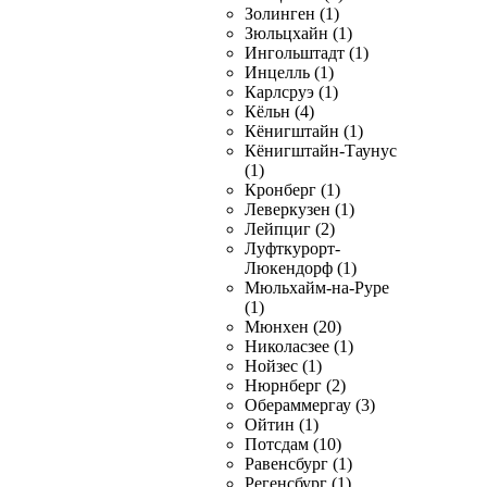
Золинген (1)
Зюльцхайн (1)
Ингольштадт (1)
Инцелль (1)
Карлсруэ (1)
Кёльн (4)
Кёнигштайн (1)
Кёнигштайн-Таунус
(1)
Кронберг (1)
Леверкузен (1)
Лейпциг (2)
Луфткурорт-
Люкендорф (1)
Мюльхайм-на-Руре
(1)
Мюнхен (20)
Николасзее (1)
Нойзес (1)
Нюрнберг (2)
Обераммергау (3)
Ойтин (1)
Потсдам (10)
Равенсбург (1)
Регенсбург (1)