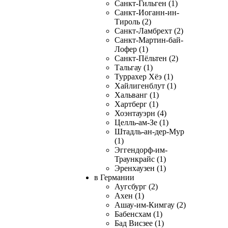
Санкт-Гильген (1)
Санкт-Иоганн-ин-
Тироль (2)
Санкт-Ламбрехт (2)
Санкт-Мартин-бай-
Лофер (1)
Санкт-Пёльтен (2)
Тальгау (1)
Туррахер Хёэ (1)
Хайлигенблут (1)
Хальванг (1)
Хартберг (1)
Хоэнтауэрн (4)
Целль-ам-Зе (1)
Штадль-ан-дер-Мур
(1)
Эггендорф-им-
Траункрайс (1)
Эренхаузен (1)
в Германии
Аугсбург (2)
Ахен (1)
Ашау-им-Кимгау (2)
Бабенсхам (1)
Бад Висзее (1)