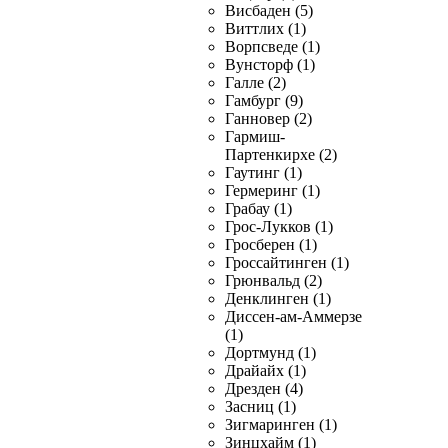
Висбаден (5)
Виттлих (1)
Ворпсведе (1)
Вунсторф (1)
Галле (2)
Гамбург (9)
Ганновер (2)
Гармиш-
Партенкирхе (2)
Гаутинг (1)
Гермеринг (1)
Грабау (1)
Грос-Лукков (1)
Гросберен (1)
Гроссайтинген (1)
Грюнвальд (2)
Денклинген (1)
Диссен-ам-Аммерзе
(1)
Дортмунд (1)
Драйайх (1)
Дрезден (4)
Засниц (1)
Зигмаринген (1)
Зинцхайм (1)