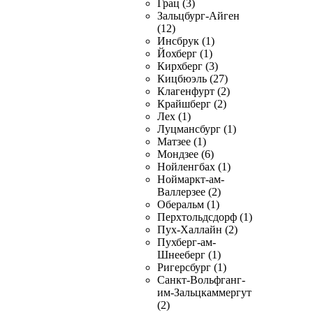
Грац (3)
Зальцбург-Айген
(12)
Инсбрук (1)
Йохберг (1)
Кирхберг (3)
Кицбюэль (27)
Клагенфурт (2)
Крайшберг (2)
Лех (1)
Луцмансбург (1)
Матзее (1)
Мондзее (6)
Нойленгбах (1)
Ноймаркт-ам-
Валлерзее (2)
Оберальм (1)
Перхтольдсдорф (1)
Пух-Халлайн (2)
Пухберг-ам-
Шнееберг (1)
Ригерсбург (1)
Санкт-Вольфганг-
им-Зальцкаммергут
(2)