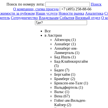
Поиск по номеру лота:
Поиск
О компании, схема проезда
| +7 (495) 258-88-66
ижимости за рубежом
Наши услуги
Новости рынка
Аналитика
Ст
дитель
Сотрудничество
Владельцам
События
Визовый отдел
О к
Все
в Австрии
Айзенэрц (1)
Аннаберг (1)
Аннаберг-им-
Ламмерталь (1)
Бад Ишль (1)
Бад-Клайнкирхгайм
(5)
Баден (7)
Бергхайм (1)
Брамберг (2)
Бриксен-им-Тале (1)
Вальдфиртель (1)
Вальс (1)
Вена (67)
Гойнг-ам-Вильден-
Кайзер (2)