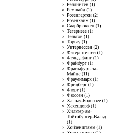
Реллинген (1)
Ремшайд (1)
Розенгартен (2)
Розенхайм (1)
Саарбрюккен (1)
Тегернзее (1)
Тельтов (1)
Торгау (1)
Унтервёссен (2)
Фатерштеттен (1)
Фельдафинг (1)
Фрайбург (1)
Франкфурт-на-
Майне (11)
Фрауенмарк (1)
Фридберг (1)
Фюрт (1)
Фюссен (1)
Хагнау-Бодензее (1)
Хехендорф (1)
Хильтер-ам-
Тойтобургер-Вальд
(1)
Хойзенштамм (1)
Хольцкирхен (1)