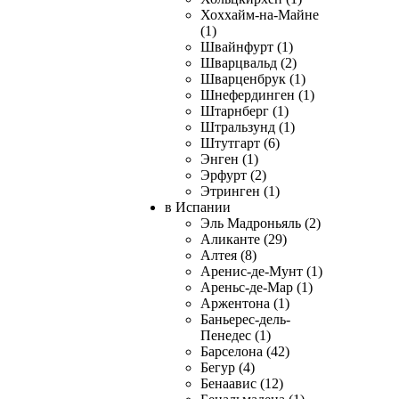
Хоххайм-на-Майне
(1)
Швайнфурт (1)
Шварцвальд (2)
Шварценбрук (1)
Шнефердинген (1)
Штарнберг (1)
Штральзунд (1)
Штутгарт (6)
Энген (1)
Эрфурт (2)
Этринген (1)
в Испании
Эль Мадроньяль (2)
Аликанте (29)
Алтея (8)
Аренис-де-Мунт (1)
Ареньс-де-Мар (1)
Аржентона (1)
Баньерес-дель-
Пенедес (1)
Барселона (42)
Бегур (4)
Бенаавис (12)