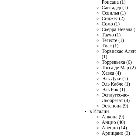
Ронсана (1)
Сантадер (1)
Севилья (1)
Сиджес (2)
Сомо (1)
Сьерра Невада (
Таучо (1)
Тегесте (1)
Тиас (1)
Торвискас Альт
(1)
Торревьеха (6)
Тосса де Мар (2)
Хавея (4)
Эль Дуке (1)
Эль Кабле (1)
Эль Рок (1)
Эсплугес-де-
Льобрегат (4)
Эстепона (9)
в Италии
Анкона (9)
Анцио (40)
Ареццо (14)
Ариццано (3)