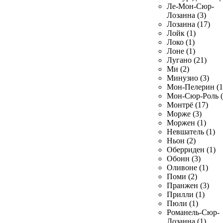
Ле-Мон-Сюр-
Лозанна (3)
Лозанна (17)
Лойк (1)
Локо (1)
Лоне (1)
Лугано (21)
Ми (2)
Минузио (3)
Мон-Пелерин (1
Мон-Сюр-Роль (
Монтрё (17)
Морже (3)
Моржен (1)
Невшатель (1)
Ньон (2)
Оберриден (1)
Обонн (3)
Оливоне (1)
Поми (2)
Пранжен (3)
Прилли (1)
Пюли (1)
Романель-Сюр-
Лозанна (1)