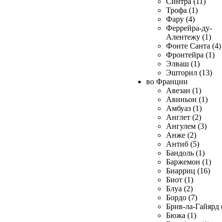
Синтра (11)
Трофа (1)
Фару (4)
Феррейра-ду-
Алентежу (1)
Фонте Санта (4)
Фронтейра (1)
Элваш (1)
Эшторил (13)
во Франции
Авезан (1)
Авиньон (1)
Амбуаз (1)
Англет (2)
Ангулем (3)
Анже (2)
Антиб (5)
Бандоль (1)
Баржемон (1)
Биарриц (16)
Биот (1)
Блуа (2)
Бордо (7)
Брив-ла-Гайярд 
Бюжа (1)