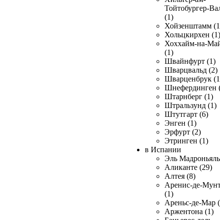
Тойтобургер-Ва
(1)
Хойзенштамм (1
Хольцкирхен (1
Хоххайм-на-Ма
(1)
Швайнфурт (1)
Шварцвальд (2)
Шварценбрук (1
Шнефердинген (
Штарнберг (1)
Штральзунд (1)
Штутгарт (6)
Энген (1)
Эрфурт (2)
Этринген (1)
в Испании
Эль Мадроньяль 
Аликанте (29)
Алтея (8)
Аренис-де-Мун
(1)
Ареньс-де-Мар (
Аржентона (1)