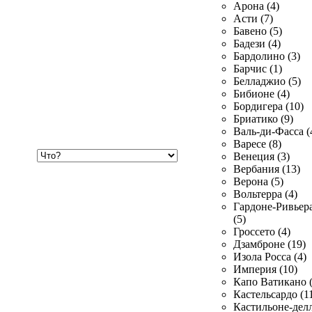
Арона (4)
Асти (7)
Бавено (5)
Бадези (4)
Бардолино (3)
Барчис (1)
Белладжио (5)
Бибионе (4)
Бордигера (10)
Бриатико (9)
Валь-ди-Фасса (
Варесе (8)
Хочу
Венеция (3)
купить
Вербания (13)
Верона (5)
Вольтерра (4)
Гардоне-Ривьер
(5)
Гроссето (4)
Дзамброне (19)
Изола Росса (4)
Империя (10)
Капо Ватикано (
Кастельсардо (1
Кастильоне-делл