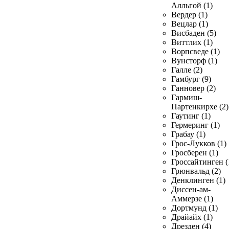
Алльгой (1)
Вердер (1)
Вецлар (1)
Висбаден (5)
Виттлих (1)
Ворпсведе (1)
Вунсторф (1)
Галле (2)
Гамбург (9)
Ганновер (2)
Гармиш-
Партенкирхе (2)
Гаутинг (1)
Гермеринг (1)
Грабау (1)
Грос-Лукков (1)
Гросберен (1)
Гроссайтинген (
Грюнвальд (2)
Денклинген (1)
Диссен-ам-
Аммерзе (1)
Дортмунд (1)
Драйайх (1)
Дрезден (4)