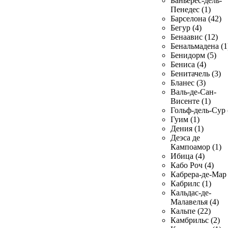
Баньерес-дель-
Пенедес (1)
Барселона (42)
Бегур (4)
Бенаавис (12)
Бенальмадена (1
Бенидорм (5)
Бениса (4)
Бенитачель (3)
Бланес (3)
Валь-де-Сан-
Висенте (1)
Гольф-дель-Сур 
Гуим (1)
Дения (1)
Деэса де
Кампоамор (1)
Ибица (4)
Кабо Роч (4)
Кабрера-де-Мар 
Кабрилс (1)
Кальдас-де-
Малавелья (4)
Кальпе (22)
Камбрильс (2)