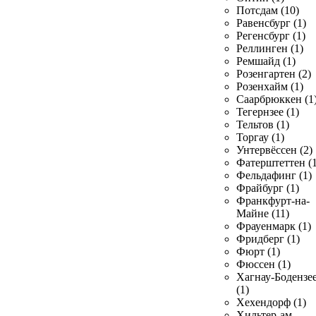
Потсдам (10)
Равенсбург (1)
Регенсбург (1)
Реллинген (1)
Ремшайд (1)
Розенгартен (2)
Розенхайм (1)
Саарбрюккен (1
Тегернзее (1)
Тельтов (1)
Торгау (1)
Унтервёссен (2)
Фатерштеттен (1
Фельдафинг (1)
Фрайбург (1)
Франкфурт-на-
Майне (11)
Фрауенмарк (1)
Фридберг (1)
Фюрт (1)
Фюссен (1)
Хагнау-Бодензе
(1)
Хехендорф (1)
Хильтер-ам-