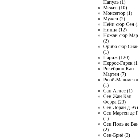
Напуль (1)
Межев (10)
Монсегюр (1)
Мужен (2)
Нейи-сюр-Сен (
Ницца (12)
Ножан-сюр-Ма
(2)
Орибо сюр Сиа
(1)
Париж (120)
Перрос-Гирек (1
Рокебрюн Кап
Мартен (7)
Рюэй-Мальмезо
(1)
Сан Агнес (1)
Сен Жан Кап
Ферра (23)
Сен Лоран д'Эз 
Сен Мартен де 
(1)
Сен Поль де Ва
(2)
Сен-Бриё (3)