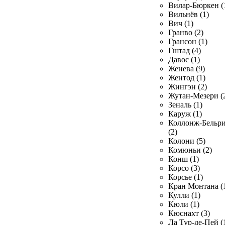
Вилар-Бюркен (
Вильнёв (1)
Вич (1)
Гранво (2)
Грансон (1)
Гштад (4)
Давос (1)
Женева (9)
Жентод (1)
Жингэн (2)
Жутан-Мезери (
Зеналь (1)
Каруж (1)
Коллонж-Бельр
(2)
Колони (5)
Комюньи (2)
Конш (1)
Корсо (3)
Корсье (1)
Кран Монтана (
Кулли (1)
Кюли (1)
Кюснахт (3)
Ла Тур-де-Пей (