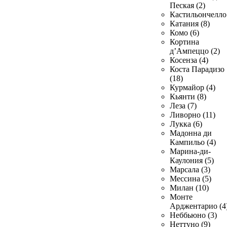
Пеская (2)
Кастильончелло 
Катания (8)
Комо (6)
Кортина
д’Ампеццо (2)
Косенза (4)
Коста Парадизо
(18)
Курмайор (4)
Кьянти (8)
Леза (7)
Ливорно (11)
Лукка (6)
Мадонна ди
Кампильо (4)
Марина-ди-
Каулония (5)
Марсала (3)
Мессина (5)
Милан (10)
Монте
Арджентарио (4
Неббьюно (3)
Неттуно (9)