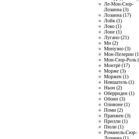
Ле-Мон-Сюр-
Лозанна (3)
Лозанна (17)
Лойк (1)
Локо (1)
Лоне (1)
Лугано (21)
Ми (2)
Минузио (3)
Мон-Пелерин (1
Мон-Сюр-Роль (
Монтрё (17)
Морже (3)
Моржен (1)
Невшатель (1)
Ньон (2)
Оберриден (1)
Обонн (3)
Оливоне (1)
Поми (2)
Пранжен (3)
Прилли (1)
Пюли (1)
Романель-Сюр-
Лозанна (1)