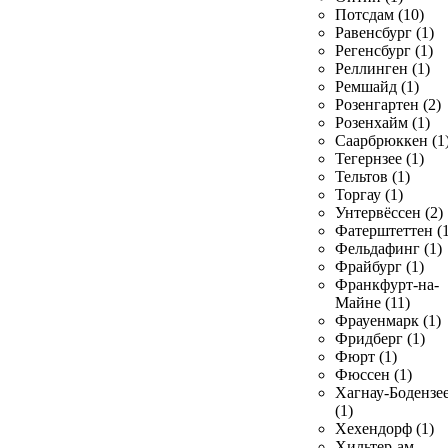
Потсдам (10)
Равенсбург (1)
Регенсбург (1)
Реллинген (1)
Ремшайд (1)
Розенгартен (2)
Розенхайм (1)
Саарбрюккен (1
Тегернзее (1)
Тельтов (1)
Торгау (1)
Унтервёссен (2)
Фатерштеттен (1
Фельдафинг (1)
Фрайбург (1)
Франкфурт-на-
Майне (11)
Фрауенмарк (1)
Фридберг (1)
Фюрт (1)
Фюссен (1)
Хагнау-Бодензе
(1)
Хехендорф (1)
Хильтер-ам-