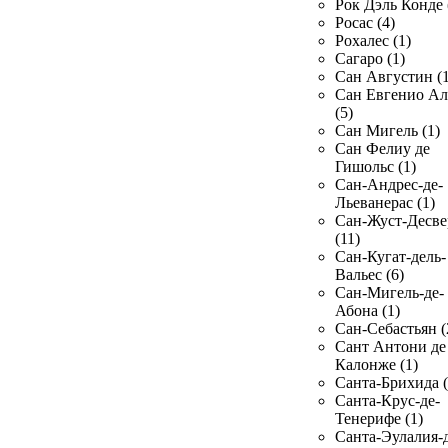
Рок Дэль Конде 
Росас (4)
Рохалес (1)
Сагаро (1)
Сан Августин (1
Сан Евгенио Ал
(5)
Сан Мигель (1)
Сан Фелиу де
Гишольс (1)
Сан-Андрес-де-
Льеванерас (1)
Сан-Жуст-Десве
(11)
Сан-Кугат-дель-
Вальес (6)
Сан-Мигель-де-
Абона (1)
Сан-Себастьян (
Сант Антони де
Калонже (1)
Санта-Брихида (
Санта-Крус-де-
Тенерифе (1)
Санта-Эулалия-д