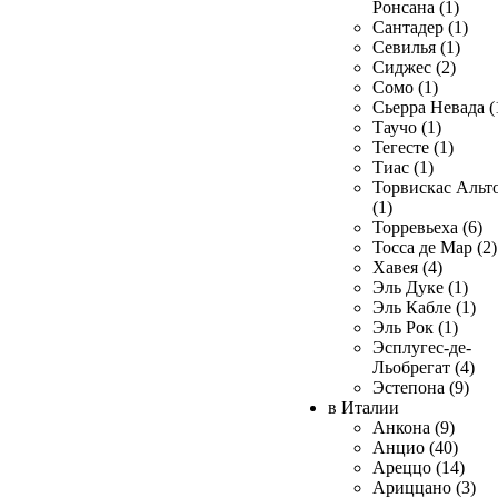
Ронсана (1)
Сантадер (1)
Севилья (1)
Сиджес (2)
Сомо (1)
Сьерра Невада (
Таучо (1)
Тегесте (1)
Тиас (1)
Торвискас Альт
(1)
Торревьеха (6)
Тосса де Мар (2)
Хавея (4)
Эль Дуке (1)
Эль Кабле (1)
Эль Рок (1)
Эсплугес-де-
Льобрегат (4)
Эстепона (9)
в Италии
Анкона (9)
Анцио (40)
Ареццо (14)
Ариццано (3)