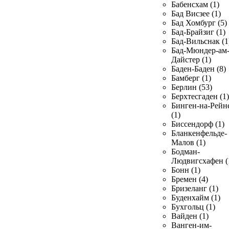
Бабенсхам (1)
Бад Висзее (1)
Бад Хомбург (5)
Бад-Брайзиг (1)
Бад-Вильснак (1
Бад-Мюндер-ам
Дайстер (1)
Баден-Баден (8)
Бамберг (1)
Берлин (53)
Берхтесгаден (1)
Бинген-на-Рейн
(1)
Биссендорф (1)
Бланкенфельде-
Малов (1)
Бодман-
Людвигсхафен (
Бонн (1)
Бремен (4)
Бризеланг (1)
Буденхайм (1)
Бухгольц (1)
Вайден (1)
Ванген-им-