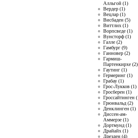
Алльгой (1)
Вердер (1)
Вецлар (1)
Висбаден (5)
Виттлих (1)
Ворпсведе (1)
Вунсторф (1)
Галле (2)
Гамбург (9)
Ганновер (2)
Гармиш-
Партенкирхе (2)
Гаутинг (1)
Гермеринг (1)
Грабау (1)
Грос-Лукков (1)
Гросберен (1)
Гроссайтинген (
Грюнвальд (2)
Денклинген (1)
Диссен-ам-
Аммерзе (1)
Дортмунд (1)
Драйайх (1)
Дрезден (4)