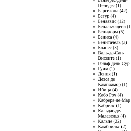
Баньерес-дель-
Пенедес (1)
Барселона (42)
Бегур (4)
Бенаавис (12)
Бенальмадена (1
Бенидорм (5)
Бениса (4)
Бенитачель (3)
Бланес (3)
Валь-де-Сан-
Висенте (1)
Гольф-дель-Сур 
Гуим (1)
Дения (1)
Деэса де
Кампоамор (1)
Ибица (4)
Кабо Роч (4)
Кабрера-де-Мар 
Кабрилс (1)
Кальдас-де-
Малавелья (4)
Кальпе (22)
Камбрильс (2)