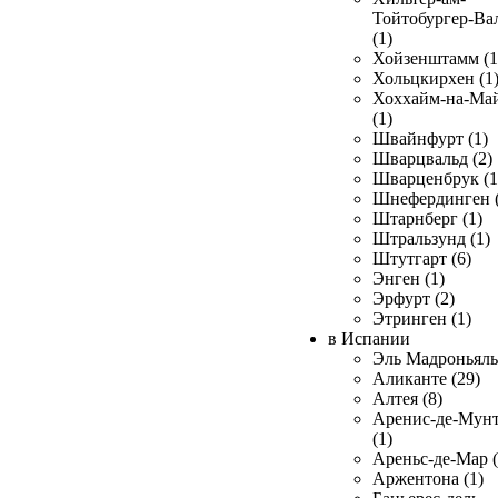
Тойтобургер-Ва
(1)
Хойзенштамм (1
Хольцкирхен (1
Хоххайм-на-Ма
(1)
Швайнфурт (1)
Шварцвальд (2)
Шварценбрук (1
Шнефердинген (
Штарнберг (1)
Штральзунд (1)
Штутгарт (6)
Энген (1)
Эрфурт (2)
Этринген (1)
в Испании
Эль Мадроньяль 
Аликанте (29)
Алтея (8)
Аренис-де-Мун
(1)
Ареньс-де-Мар (
Аржентона (1)