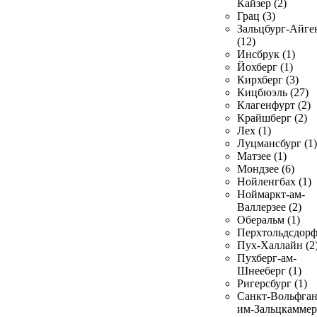
Кайзер (2)
Грац (3)
Зальцбург-Айге
(12)
Инсбрук (1)
Йохберг (1)
Кирхберг (3)
Кицбюэль (27)
Клагенфурт (2)
Крайшберг (2)
Лех (1)
Луцмансбург (1)
Матзее (1)
Мондзее (6)
Нойленгбах (1)
Ноймаркт-ам-
Валлерзее (2)
Оберальм (1)
Перхтольдсдорф
Пух-Халлайн (2
Пухберг-ам-
Шнееберг (1)
Ригерсбург (1)
Санкт-Вольфган
им-Зальцкаммер