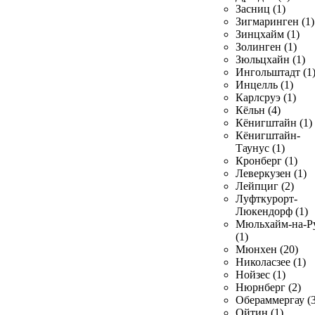
Засниц (1)
Зигмаринген (1)
Зинцхайм (1)
Золинген (1)
Зюльцхайн (1)
Ингольштадт (1
Инцелль (1)
Карлсруэ (1)
Кёльн (4)
Кёнигштайн (1)
Кёнигштайн-
Таунус (1)
Кронберг (1)
Леверкузен (1)
Лейпциг (2)
Луфткурорт-
Люкендорф (1)
Мюльхайм-на-Р
(1)
Мюнхен (20)
Николасзее (1)
Нойзес (1)
Нюрнберг (2)
Обераммергау (3
Ойтин (1)