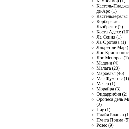
Кампоамор (1)
Кастель-Пладжа
де-Аро (1)
Кастельдефельс 
Корбера-де-
Льобрегат (2)
Коста Адехе (10
Ла Сения (1)
Ла-Оротава (1)
Ллорет де Мар (
Лос Кристианос 
Лос Менорес (1)
Мадрид (4)
Малага (23)
Марбелья (46)
Мас Фуматас (1)
Мачер (1)
Морайра (3)
Ондаррибия (2)
Оропеса дель М
(2)
Пау (1)
Плайя Бланка (1
Пунта Прима (5
Розес (9)