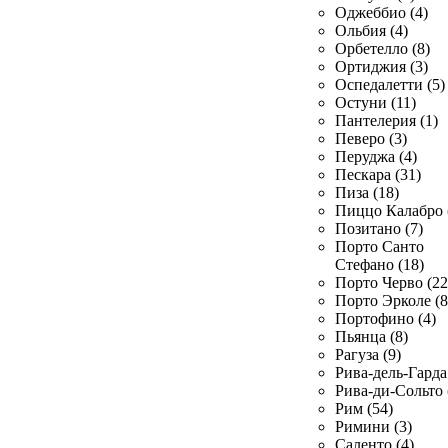
Оджеббио (4)
Ольбия (4)
Орбетелло (8)
Ортиджия (3)
Оспедалетти (5)
Остуни (11)
Пантелерия (1)
Певеро (3)
Перуджа (4)
Пескара (31)
Пиза (18)
Пиццо Калабро 
Позитано (7)
Порто Санто
Стефано (18)
Порто Черво (22
Порто Эрколе (8
Портофино (4)
Пьянца (8)
Рагуза (9)
Рива-дель-Гарда 
Рива-ди-Сольто 
Рим (54)
Римини (3)
Саленто (4)