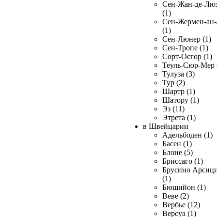
Сен-Жан-де-Лю
(1)
Сен-Жермен-ан
(1)
Сен-Люнер (1)
Сен-Тропе (1)
Сорт-Осгор (1)
Теуль-Сюр-Мер 
Тулуза (3)
Тур (2)
Шартр (1)
Шатору (1)
Эз (11)
Этрета (1)
в Швейцарии
Адельбоден (1)
Басен (1)
Блоне (5)
Бриссаго (1)
Брусино Арсиц
(1)
Бюшийон (1)
Веве (2)
Вербье (12)
Версуа (1)