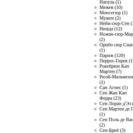
Напуль (1)
Межев (10)
Монсегюр (1)
Мужен (2)
Нейи-сюр-Сен (
Ницца (12)
Ножан-сюр-Ма
(2)
Орибо сюр Сиа
(1)
Париж (120)
Перрос-Гирек (1
Рокебрюн Кап
Мартен (7)
Рюэй-Мальмезо
(1)
Сан Агнес (1)
Сен Жан Кап
Ферра (23)
Сен Лоран д'Эз 
Сен Мартен де 
(1)
Сен Поль де Ва
(2)
Сен-Бриё (3)