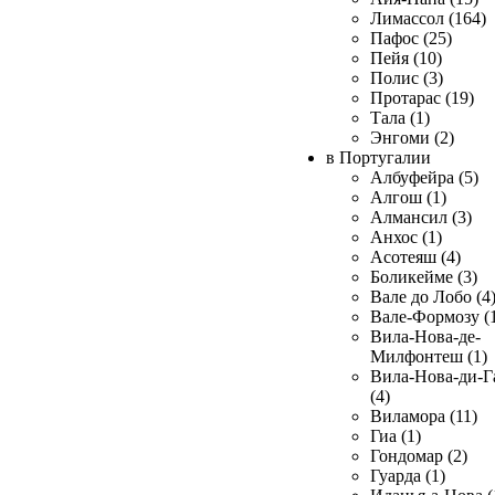
Лимассол (164)
Пафос (25)
Пейя (10)
Полис (3)
Протарас (19)
Тала (1)
Энгоми (2)
в Португалии
Албуфейра (5)
Алгош (1)
Алмансил (3)
Анхос (1)
Асотеяш (4)
Боликейме (3)
Вале до Лобо (4
Вале-Формозу (
Вила-Нова-де-
Милфонтеш (1)
Вила-Нова-ди-Г
(4)
Виламора (11)
Гиа (1)
Гондомар (2)
Гуарда (1)