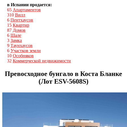
в Испании продается:
65
Апартаментов
310
Вилл
6
Пентхаусов
15
Квартир
87
Домов
6
Шале
3
Замка
9
Таунхаусов
6
Участков земли
10
Особняков
32
Коммерческой недвижимости
Превосходное бунгало в Коста Бланке
(Лот ESV-5608S)