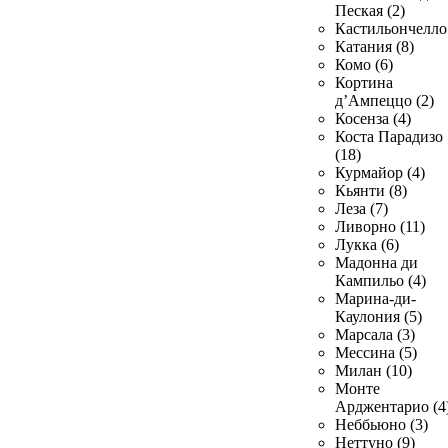
Пеская (2)
Кастильончелло 
Катания (8)
Комо (6)
Кортина
д’Ампеццо (2)
Косенза (4)
Коста Парадизо
(18)
Курмайор (4)
Кьянти (8)
Леза (7)
Ливорно (11)
Лукка (6)
Мадонна ди
Кампильо (4)
Марина-ди-
Каулония (5)
Марсала (3)
Мессина (5)
Милан (10)
Монте
Арджентарио (4
Неббьюно (3)
Неттуно (9)