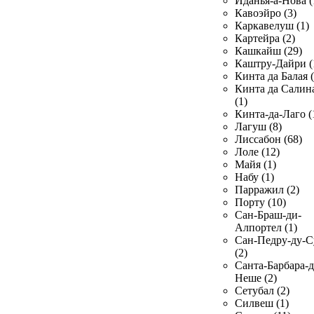
Иданья-а-Нова (
Кавоэйро (3)
Каркавелуш (1)
Картейра (2)
Кашкайш (29)
Каштру-Дайри (
Кинта да Балая (
Кинта да Салин
(1)
Кинта-да-Лаго (
Лагуш (8)
Лиссабон (68)
Лоле (12)
Майя (1)
Набу (1)
Парражил (2)
Порту (10)
Сан-Браш-ди-
Алпортел (1)
Сан-Педру-ду-С
(2)
Санта-Барбара-д
Неше (2)
Сетубал (2)
Силвеш (1)