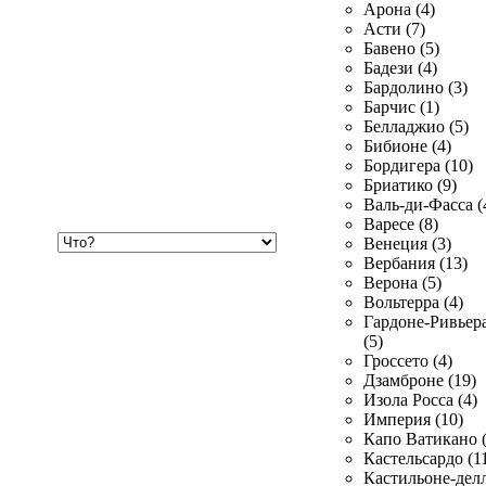
Арона (4)
Асти (7)
Бавено (5)
Бадези (4)
Бардолино (3)
Барчис (1)
Белладжио (5)
Бибионе (4)
Бордигера (10)
Бриатико (9)
Валь-ди-Фасса (
Варесе (8)
Хочу
Венеция (3)
купить
Вербания (13)
Верона (5)
Вольтерра (4)
Гардоне-Ривьер
(5)
Гроссето (4)
Дзамброне (19)
Изола Росса (4)
Империя (10)
Капо Ватикано (
Кастельсардо (1
Кастильоне-делл