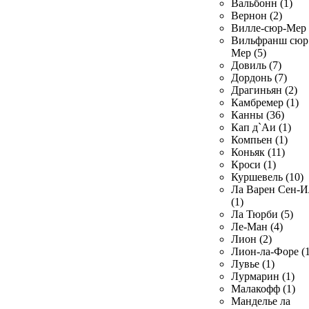
Вальбонн (1)
Вернон (2)
Вилле-сюр-Мер 
Вильфранш сюр
Мер (5)
Довиль (7)
Дордонь (7)
Драгиньян (2)
Камбремер (1)
Канны (36)
Кап д`Аи (1)
Компьен (1)
Коньяк (11)
Кроси (1)
Куршевель (10)
Ла Варен Сен-И
(1)
Ла Тюрби (5)
Ле-Ман (4)
Лион (2)
Лион-ла-Форе (1
Лувье (1)
Лурмарин (1)
Малакофф (1)
Манделье ла