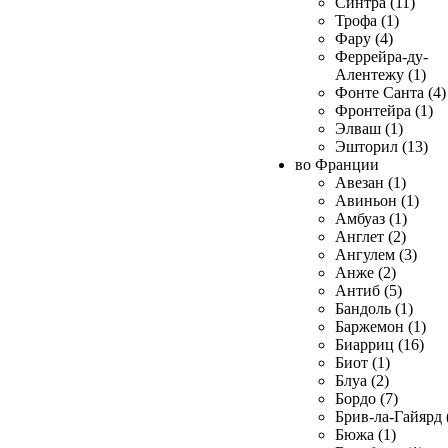
Синтра (11)
Трофа (1)
Фару (4)
Феррейра-ду-
Алентежу (1)
Фонте Санта (4)
Фронтейра (1)
Элваш (1)
Эшторил (13)
во Франции
Авезан (1)
Авиньон (1)
Амбуаз (1)
Англет (2)
Ангулем (3)
Анже (2)
Антиб (5)
Бандоль (1)
Баржемон (1)
Биарриц (16)
Биот (1)
Блуа (2)
Бордо (7)
Брив-ла-Гайярд 
Бюжа (1)