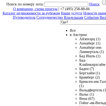
Поиск по номеру лота:
Поиск
О компании, схема проезда
| +7 (495) 258-88-66
Каталог недвижимости за рубежом
Наши услуги
Новости рын
Путеводитель
Сотрудничество
Владельцам
События
Виз
Все
в Австрии
Айзенэрц (1)
Аннаберг (1)
Аннаберг-им-
Ламмерталь (1)
Бад Ишль (1)
Бад-
Клайнкирхгайм 
Баден (7)
Бергхайм (1)
Брамберг (2)
Бриксен-им-Тал
(1)
Вальдфиртель (1
Вальс (1)
Вена (67)
Гойнг-ам-Вильд