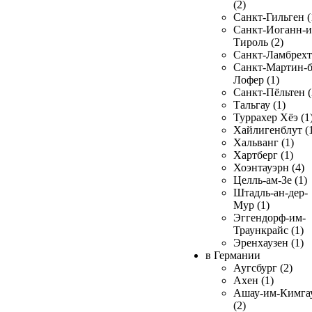
(2)
Санкт-Гильген (
Санкт-Иоганн-и
Тироль (2)
Санкт-Ламбрехт 
Санкт-Мартин-б
Лофер (1)
Санкт-Пёльтен (
Тальгау (1)
Туррахер Хёэ (1
Хайлигенблут (
Хальванг (1)
Хартберг (1)
Хоэнтауэрн (4)
Целль-ам-Зе (1)
Штадль-ан-дер-
Мур (1)
Эггендорф-им-
Траункрайс (1)
Эренхаузен (1)
в Германии
Аугсбург (2)
Ахен (1)
Ашау-им-Кимга
(2)