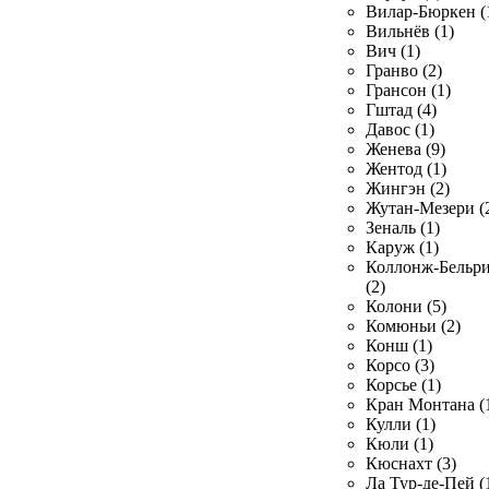
Вилар-Бюркен (
Вильнёв (1)
Вич (1)
Гранво (2)
Грансон (1)
Гштад (4)
Давос (1)
Женева (9)
Жентод (1)
Жингэн (2)
Жутан-Мезери (
Зеналь (1)
Каруж (1)
Коллонж-Бельр
(2)
Колони (5)
Комюньи (2)
Конш (1)
Корсо (3)
Корсье (1)
Кран Монтана (
Кулли (1)
Кюли (1)
Кюснахт (3)
Ла Тур-де-Пей (