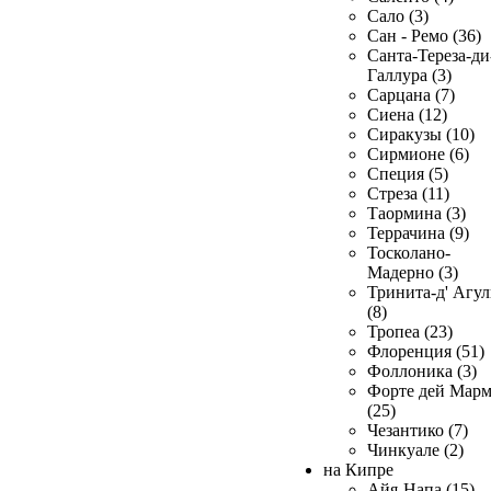
Сало (3)
Сан - Ремо (36)
Санта-Тереза-ди
Галлура (3)
Сарцана (7)
Сиена (12)
Сиракузы (10)
Сирмионе (6)
Специя (5)
Стреза (11)
Таормина (3)
Террачина (9)
Тосколано-
Мадерно (3)
Тринита-д' Агул
(8)
Тропеа (23)
Флоренция (51)
Фоллоника (3)
Форте дей Мар
(25)
Чезантико (7)
Чинкуале (2)
на Кипре
Айя-Напа (15)