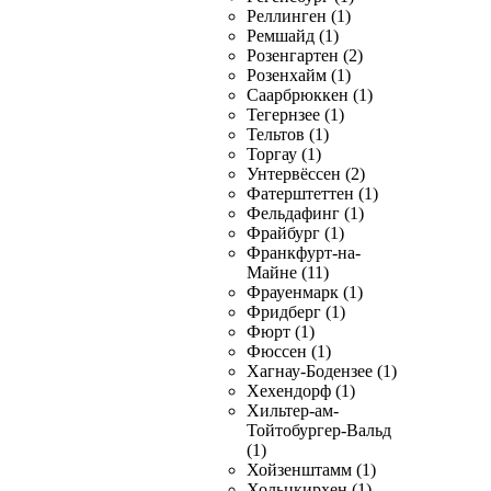
Реллинген (1)
Ремшайд (1)
Розенгартен (2)
Розенхайм (1)
Саарбрюккен (1)
Тегернзее (1)
Тельтов (1)
Торгау (1)
Унтервёссен (2)
Фатерштеттен (1)
Фельдафинг (1)
Фрайбург (1)
Франкфурт-на-
Майне (11)
Фрауенмарк (1)
Фридберг (1)
Фюрт (1)
Фюссен (1)
Хагнау-Бодензее (1)
Хехендорф (1)
Хильтер-ам-
Тойтобургер-Вальд
(1)
Хойзенштамм (1)
Хольцкирхен (1)