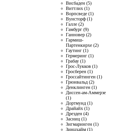
Висбаден (5)
Виттлих (1)
Ворпсведе (1)
Вунсторф (1)
Галле (2)
Гамбург (9)
Ганновер (2)
Гармиш-
Партенкирхе (2)
Гаутинг (1)
Гермеринг (1)
Грабау (1)
Грос-Лукков (1)
Гросберен (1)
Гроссайтинген (1)
Грюнвальд (2)
Денклинген (1)
Диссен-ам-Аммерзе
(1)
Дортмунд (1)
Драйайх (1)
Дрезден (4)
Засниц (1)
Зигмаринген (1)
Зинцхайм (1)