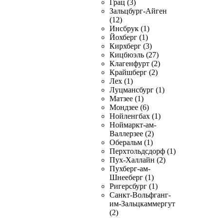
Грац (3)
Зальцбург-Айген
(12)
Инсбрук (1)
Йохберг (1)
Кирхберг (3)
Кицбюэль (27)
Клагенфурт (2)
Крайшберг (2)
Лех (1)
Луцмансбург (1)
Матзее (1)
Мондзее (6)
Нойленгбах (1)
Ноймаркт-ам-
Валлерзее (2)
Оберальм (1)
Перхтольдсдорф (1)
Пух-Халлайн (2)
Пухберг-ам-
Шнееберг (1)
Ригерсбург (1)
Санкт-Вольфганг-
им-Зальцкаммергут
(2)