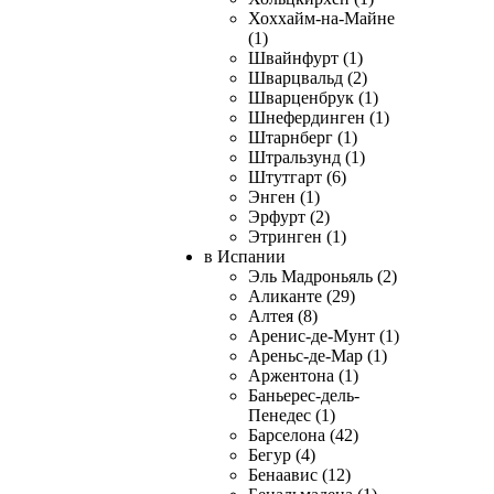
Хоххайм-на-Майне
(1)
Швайнфурт (1)
Шварцвальд (2)
Шварценбрук (1)
Шнефердинген (1)
Штарнберг (1)
Штральзунд (1)
Штутгарт (6)
Энген (1)
Эрфурт (2)
Этринген (1)
в Испании
Эль Мадроньяль (2)
Аликанте (29)
Алтея (8)
Аренис-де-Мунт (1)
Ареньс-де-Мар (1)
Аржентона (1)
Баньерес-дель-
Пенедес (1)
Барселона (42)
Бегур (4)
Бенаавис (12)