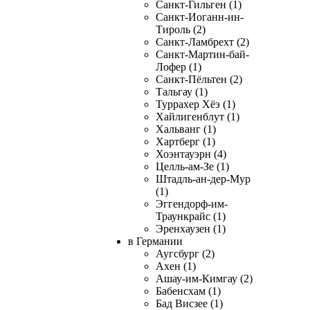
Санкт-Гильген (1)
Санкт-Иоганн-ин-
Тироль (2)
Санкт-Ламбрехт (2)
Санкт-Мартин-бай-
Лофер (1)
Санкт-Пёльтен (2)
Тальгау (1)
Туррахер Хёэ (1)
Хайлигенблут (1)
Хальванг (1)
Хартберг (1)
Хоэнтауэрн (4)
Целль-ам-Зе (1)
Штадль-ан-дер-Мур
(1)
Эггендорф-им-
Траункрайс (1)
Эренхаузен (1)
в Германии
Аугсбург (2)
Ахен (1)
Ашау-им-Кимгау (2)
Бабенсхам (1)
Бад Висзее (1)