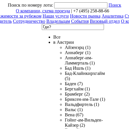
Поиск по номеру лота:
Поиск
О компании, схема проезда
| +7 (495) 258-88-66
ижимости за рубежом
Наши услуги
Новости рынка
Аналитика
Ст
дитель
Сотрудничество
Владельцам
События
Визовый отдел
О к
Все
в Австрии
Айзенэрц (1)
Аннаберг (1)
Аннаберг-им-
Ламмерталь (1)
Бад Ишль (1)
Бад-Клайнкирхгайм
(5)
Баден (7)
Бергхайм (1)
Брамберг (2)
Бриксен-им-Тале (1)
Вальдфиртель (1)
Вальс (1)
Вена (67)
Гойнг-ам-Вильден-
Кайзер (2)