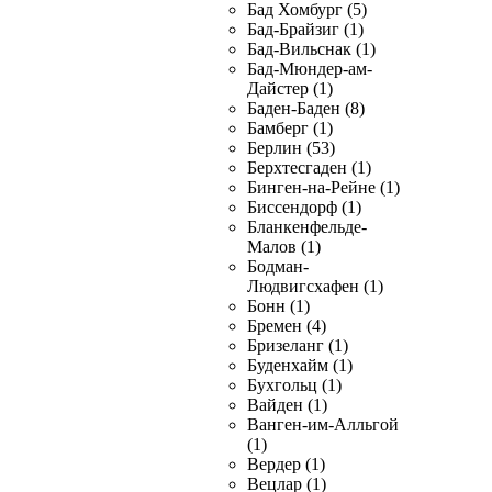
Бад Хомбург (5)
Бад-Брайзиг (1)
Бад-Вильснак (1)
Бад-Мюндер-ам-
Дайстер (1)
Баден-Баден (8)
Бамберг (1)
Берлин (53)
Берхтесгаден (1)
Бинген-на-Рейне (1)
Биссендорф (1)
Бланкенфельде-
Малов (1)
Бодман-
Людвигсхафен (1)
Бонн (1)
Бремен (4)
Бризеланг (1)
Буденхайм (1)
Бухгольц (1)
Вайден (1)
Ванген-им-Алльгой
(1)
Вердер (1)
Вецлар (1)