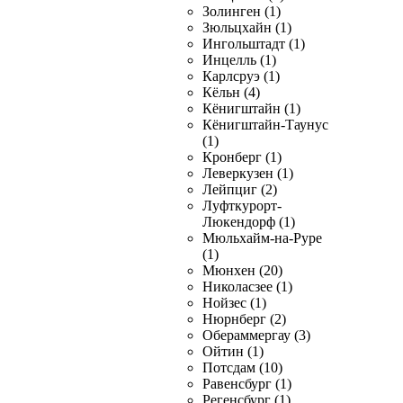
Золинген (1)
Зюльцхайн (1)
Ингольштадт (1)
Инцелль (1)
Карлсруэ (1)
Кёльн (4)
Кёнигштайн (1)
Кёнигштайн-Таунус
(1)
Кронберг (1)
Леверкузен (1)
Лейпциг (2)
Луфткурорт-
Люкендорф (1)
Мюльхайм-на-Руре
(1)
Мюнхен (20)
Николасзее (1)
Нойзес (1)
Нюрнберг (2)
Обераммергау (3)
Ойтин (1)
Потсдам (10)
Равенсбург (1)
Регенсбург (1)