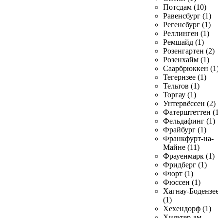
Потсдам (10)
Равенсбург (1)
Регенсбург (1)
Реллинген (1)
Ремшайд (1)
Розенгартен (2)
Розенхайм (1)
Саарбрюккен (1
Тегернзее (1)
Тельтов (1)
Торгау (1)
Унтервёссен (2)
Фатерштеттен (1
Фельдафинг (1)
Фрайбург (1)
Франкфурт-на-
Майне (11)
Фрауенмарк (1)
Фридберг (1)
Фюрт (1)
Фюссен (1)
Хагнау-Бодензе
(1)
Хехендорф (1)
Хильтер-ам-