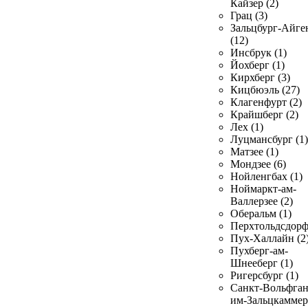
Кайзер (2)
Грац (3)
Зальцбург-Айге
(12)
Инсбрук (1)
Йохберг (1)
Кирхберг (3)
Кицбюэль (27)
Клагенфурт (2)
Крайшберг (2)
Лех (1)
Луцмансбург (1)
Матзее (1)
Мондзее (6)
Нойленгбах (1)
Ноймаркт-ам-
Валлерзее (2)
Оберальм (1)
Перхтольдсдорф
Пух-Халлайн (2
Пухберг-ам-
Шнееберг (1)
Ригерсбург (1)
Санкт-Вольфган
им-Зальцкаммер