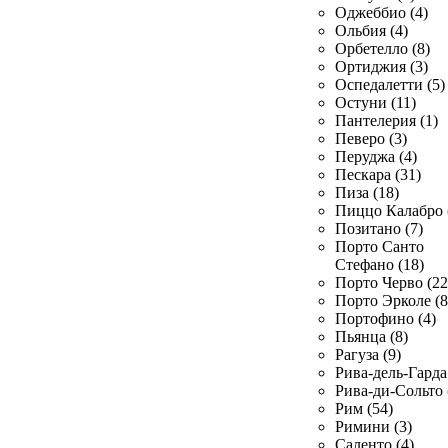
Оджеббио (4)
Ольбия (4)
Орбетелло (8)
Ортиджия (3)
Оспедалетти (5)
Остуни (11)
Пантелерия (1)
Певеро (3)
Перуджа (4)
Пескара (31)
Пиза (18)
Пиццо Калабро 
Позитано (7)
Порто Санто
Стефано (18)
Порто Черво (22
Порто Эрколе (8
Портофино (4)
Пьянца (8)
Рагуза (9)
Рива-дель-Гарда 
Рива-ди-Сольто 
Рим (54)
Римини (3)
Саленто (4)