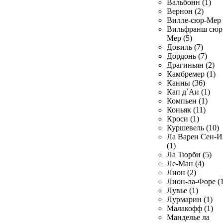
Вальбонн (1)
Вернон (2)
Вилле-сюр-Мер 
Вильфранш сюр
Мер (5)
Довиль (7)
Дордонь (7)
Драгиньян (2)
Камбремер (1)
Канны (36)
Кап д`Аи (1)
Компьен (1)
Коньяк (11)
Кроси (1)
Куршевель (10)
Ла Варен Сен-И
(1)
Ла Тюрби (5)
Ле-Ман (4)
Лион (2)
Лион-ла-Форе (1
Лувье (1)
Лурмарин (1)
Малакофф (1)
Манделье ла