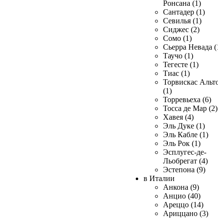
Ронсана (1)
Сантадер (1)
Севилья (1)
Сиджес (2)
Сомо (1)
Сьерра Невада (
Таучо (1)
Тегесте (1)
Тиас (1)
Торвискас Альт
(1)
Торревьеха (6)
Тосса де Мар (2)
Хавея (4)
Эль Дуке (1)
Эль Кабле (1)
Эль Рок (1)
Эсплугес-де-
Льобрегат (4)
Эстепона (9)
в Италии
Анкона (9)
Анцио (40)
Ареццо (14)
Ариццано (3)