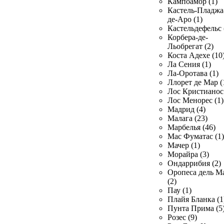
Кампоамор (1)
Кастель-Пладжа
де-Аро (1)
Кастельдефельс 
Корбера-де-
Льобрегат (2)
Коста Адехе (10
Ла Сения (1)
Ла-Оротава (1)
Ллорет де Мар (
Лос Кристианос 
Лос Менорес (1)
Мадрид (4)
Малага (23)
Марбелья (46)
Мас Фуматас (1)
Мачер (1)
Морайра (3)
Ондаррибия (2)
Оропеса дель М
(2)
Пау (1)
Плайя Бланка (1
Пунта Прима (5
Розес (9)