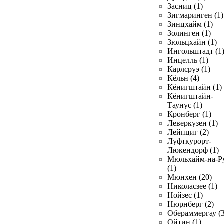
Засниц (1)
Зигмаринген (1)
Зинцхайм (1)
Золинген (1)
Зюльцхайн (1)
Ингольштадт (1
Инцелль (1)
Карлсруэ (1)
Кёльн (4)
Кёнигштайн (1)
Кёнигштайн-
Таунус (1)
Кронберг (1)
Леверкузен (1)
Лейпциг (2)
Луфткурорт-
Люкендорф (1)
Мюльхайм-на-Р
(1)
Мюнхен (20)
Николасзее (1)
Нойзес (1)
Нюрнберг (2)
Обераммергау (3
Ойтин (1)