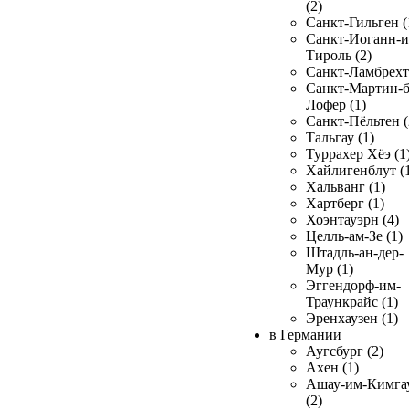
(2)
Санкт-Гильген (
Санкт-Иоганн-и
Тироль (2)
Санкт-Ламбрехт 
Санкт-Мартин-б
Лофер (1)
Санкт-Пёльтен (
Тальгау (1)
Туррахер Хёэ (1
Хайлигенблут (
Хальванг (1)
Хартберг (1)
Хоэнтауэрн (4)
Целль-ам-Зе (1)
Штадль-ан-дер-
Мур (1)
Эггендорф-им-
Траункрайс (1)
Эренхаузен (1)
в Германии
Аугсбург (2)
Ахен (1)
Ашау-им-Кимга
(2)