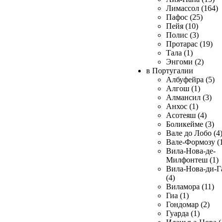
Лимассол (164)
Пафос (25)
Пейя (10)
Полис (3)
Протарас (19)
Тала (1)
Энгоми (2)
в Португалии
Албуфейра (5)
Алгош (1)
Алмансил (3)
Анхос (1)
Асотеяш (4)
Боликейме (3)
Вале до Лобо (4
Вале-Формозу (
Вила-Нова-де-
Милфонтеш (1)
Вила-Нова-ди-Г
(4)
Виламора (11)
Гиа (1)
Гондомар (2)
Гуарда (1)