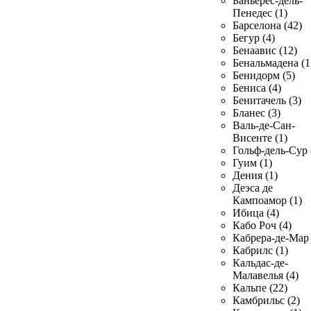
Баньерес-дель-
Пенедес (1)
Барселона (42)
Бегур (4)
Бенаавис (12)
Бенальмадена (1
Бенидорм (5)
Бениса (4)
Бенитачель (3)
Бланес (3)
Валь-де-Сан-
Висенте (1)
Гольф-дель-Сур 
Гуим (1)
Дения (1)
Деэса де
Кампоамор (1)
Ибица (4)
Кабо Роч (4)
Кабрера-де-Мар 
Кабрилс (1)
Кальдас-де-
Малавелья (4)
Кальпе (22)
Камбрильс (2)