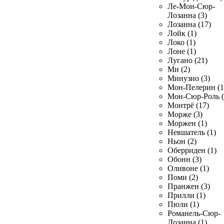
Ле-Мон-Сюр-
Лозанна (3)
Лозанна (17)
Лойк (1)
Локо (1)
Лоне (1)
Лугано (21)
Ми (2)
Минузио (3)
Мон-Пелерин (1
Мон-Сюр-Роль (
Монтрё (17)
Морже (3)
Моржен (1)
Невшатель (1)
Ньон (2)
Оберриден (1)
Обонн (3)
Оливоне (1)
Поми (2)
Пранжен (3)
Прилли (1)
Пюли (1)
Романель-Сюр-
Лозанна (1)