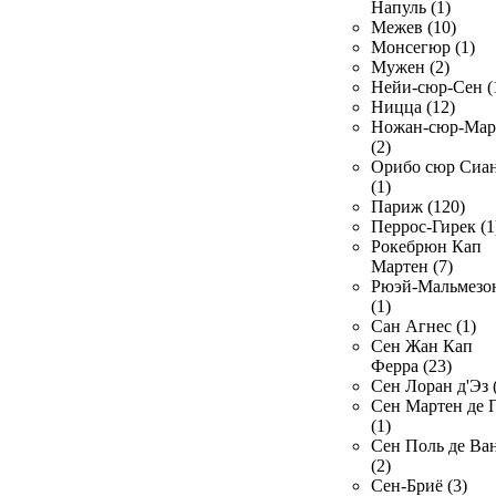
Напуль (1)
Межев (10)
Монсегюр (1)
Мужен (2)
Нейи-сюр-Сен (
Ницца (12)
Ножан-сюр-Ма
(2)
Орибо сюр Сиа
(1)
Париж (120)
Перрос-Гирек (1
Рокебрюн Кап
Мартен (7)
Рюэй-Мальмезо
(1)
Сан Агнес (1)
Сен Жан Кап
Ферра (23)
Сен Лоран д'Эз 
Сен Мартен де 
(1)
Сен Поль де Ва
(2)
Сен-Бриё (3)