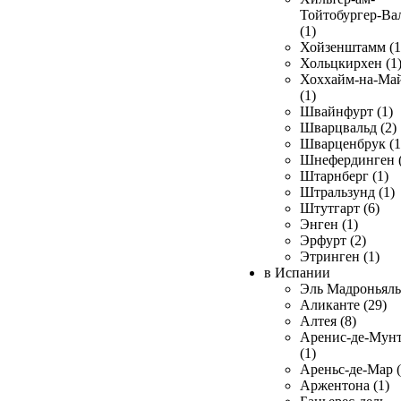
Тойтобургер-Ва
(1)
Хойзенштамм (1
Хольцкирхен (1
Хоххайм-на-Ма
(1)
Швайнфурт (1)
Шварцвальд (2)
Шварценбрук (1
Шнефердинген (
Штарнберг (1)
Штральзунд (1)
Штутгарт (6)
Энген (1)
Эрфурт (2)
Этринген (1)
в Испании
Эль Мадроньяль 
Аликанте (29)
Алтея (8)
Аренис-де-Мун
(1)
Ареньс-де-Мар (
Аржентона (1)