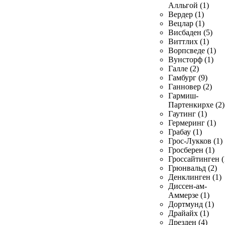
Алльгой (1)
Вердер (1)
Вецлар (1)
Висбаден (5)
Виттлих (1)
Ворпсведе (1)
Вунсторф (1)
Галле (2)
Гамбург (9)
Ганновер (2)
Гармиш-
Партенкирхе (2)
Гаутинг (1)
Гермеринг (1)
Грабау (1)
Грос-Лукков (1)
Гросберен (1)
Гроссайтинген (
Грюнвальд (2)
Денклинген (1)
Диссен-ам-
Аммерзе (1)
Дортмунд (1)
Драйайх (1)
Дрезден (4)