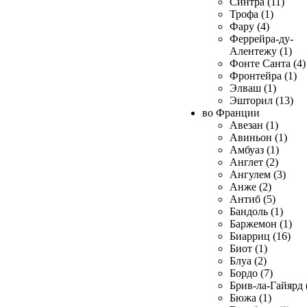
Синтра (11)
Трофа (1)
Фару (4)
Феррейра-ду-
Алентежу (1)
Фонте Санта (4)
Фронтейра (1)
Элваш (1)
Эшторил (13)
во Франции
Авезан (1)
Авиньон (1)
Амбуаз (1)
Англет (2)
Ангулем (3)
Анже (2)
Антиб (5)
Бандоль (1)
Баржемон (1)
Биарриц (16)
Биот (1)
Блуа (2)
Бордо (7)
Брив-ла-Гайярд 
Бюжа (1)