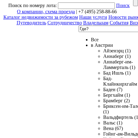
Поиск по номеру лота:
Поиск
О компании, схема проезда
| +7 (495) 258-88-66
Каталог недвижимости за рубежом
Наши услуги
Новости рын
Путеводитель
Сотрудничество
Владельцам
События
Виз
Все
в Австрии
Айзенэрц (1)
Аннаберг (1)
Аннаберг-им-
Ламмерталь (1)
Бад Ишль (1)
Бад-
Клайнкирхгайм 
Баден (7)
Бергхайм (1)
Брамберг (2)
Бриксен-им-Тал
(1)
Вальдфиртель (1
Вальс (1)
Вена (67)
Гойнг-ам-Вильд