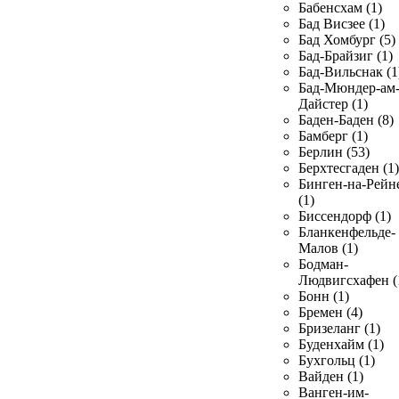
Бабенсхам (1)
Бад Висзее (1)
Бад Хомбург (5)
Бад-Брайзиг (1)
Бад-Вильснак (1
Бад-Мюндер-ам
Дайстер (1)
Баден-Баден (8)
Бамберг (1)
Берлин (53)
Берхтесгаден (1)
Бинген-на-Рейн
(1)
Биссендорф (1)
Бланкенфельде-
Малов (1)
Бодман-
Людвигсхафен (
Бонн (1)
Бремен (4)
Бризеланг (1)
Буденхайм (1)
Бухгольц (1)
Вайден (1)
Ванген-им-