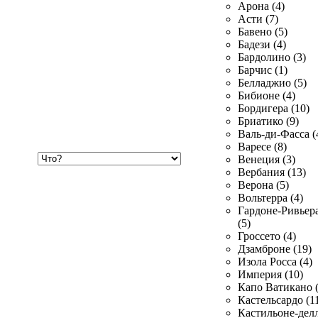
Арона (4)
Асти (7)
Бавено (5)
Бадези (4)
Бардолино (3)
Барчис (1)
Белладжио (5)
Бибионе (4)
Бордигера (10)
Бриатико (9)
Валь-ди-Фасса (
Варесе (8)
Хочу
Венеция (3)
купить
Вербания (13)
Верона (5)
Вольтерра (4)
Гардоне-Ривьер
(5)
Гроссето (4)
Дзамброне (19)
Изола Росса (4)
Империя (10)
Капо Ватикано (
Кастельсардо (1
Кастильоне-делл