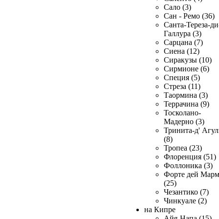
Сало (3)
Сан - Ремо (36)
Санта-Тереза-ди
Галлура (3)
Сарцана (7)
Сиена (12)
Сиракузы (10)
Сирмионе (6)
Специя (5)
Стреза (11)
Таормина (3)
Террачина (9)
Тосколано-
Мадерно (3)
Тринита-д' Агул
(8)
Тропеа (23)
Флоренция (51)
Фоллоника (3)
Форте дей Мар
(25)
Чезантико (7)
Чинкуале (2)
на Кипре
Айя-Напа (15)