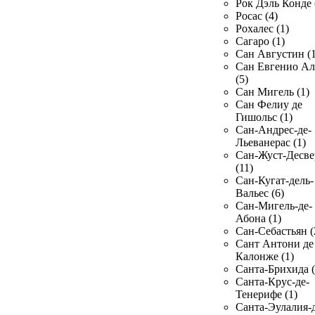
Рок Дэль Конде 
Росас (4)
Рохалес (1)
Сагаро (1)
Сан Августин (1
Сан Евгенио Ал
(5)
Сан Мигель (1)
Сан Фелиу де
Гишольс (1)
Сан-Андрес-де-
Льеванерас (1)
Сан-Жуст-Десве
(11)
Сан-Кугат-дель-
Вальес (6)
Сан-Мигель-де-
Абона (1)
Сан-Себастьян (
Сант Антони де
Калонже (1)
Санта-Брихида (
Санта-Крус-де-
Тенерифе (1)
Санта-Эулалия-д