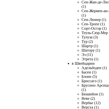
Сен-Жан-де-Лю
(1)
Сен-Жермен-ан
(1)
Сен-Люнер (1)
Сен-Тропе (1)
Сорт-Осгор (1)
Теуль-Сюр-Мер 
Тулуза (3)
Тур (2)
Шартр (1)
Шатору (1)
Эз (11)
Этрета (1)
в Швейцарии
Адельбоден (1)
Басен (1)
Блоне (5)
Бриссаго (1)
Брусино Арсиц
(1)
Бюшийон (1)
Веве (2)
Вербье (12)
Версуа (1)