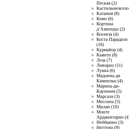
Пеская (2)
Кастильончелло 
Катания (8)
Комо (6)
Кортина
д’Ампеццо (2)
Косенза (4)
Коста Парадизо
(18)
Курмайор (4)
Кьянти (8)
Леза (7)
Ливорно (11)
Лукка (6)
Мадонна ди
Кампильо (4)
Марина-ди-
Каулония (5)
Марсала (3)
Мессина (5)
Милан (10)
Монте
Арджентарио (4
Неббьюно (3)
Неттуно (9)