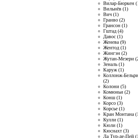
Вилар-Бюркен (
Вильнёв (1)
Вич (1)
Гранво (2)
Грансон (1)
Гштад (4)
Давос (1)
Женева (9)
Жентод (1)
Жингэн (2)
Жутан-Мезери (
Зеналь (1)
Каруж (1)
Коллонж-Бельр
(2)
Колони (5)
Комюньи (2)
Конш (1)
Корсо (3)
Корсье (1)
Кран Монтана (
Кулли (1)
Кюли (1)
Кюснахт (3)
Ла Тур-де-Пей (