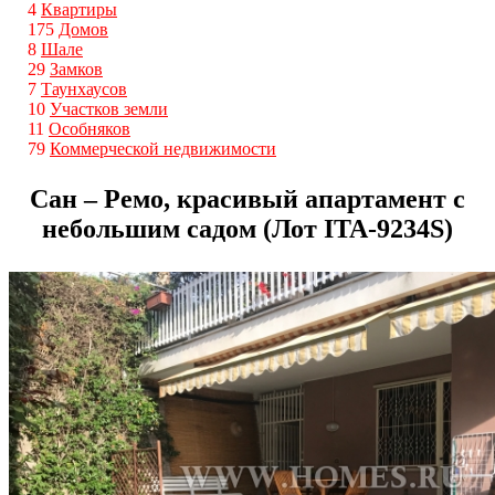
4
Квартиры
175
Домов
8
Шале
29
Замков
7
Таунхаусов
10
Участков земли
11
Особняков
79
Коммерческой недвижимости
Сан – Ремо, красивый апартамент с
небольшим садом (Лот ITA-9234S)