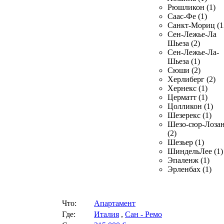
Рюшликон (1)
Саас-Фе (1)
Санкт-Мориц (1
Сен-Лежье-Ла
Шьеза (2)
Сен-Лежье-Ла-
Шьеза (1)
Сюши (2)
Херлиберг (2)
Хернекс (1)
Церматт (1)
Цолликон (1)
Шезерекс (1)
Шезо-сюр-Лоза
(2)
Шезьер (1)
ШиндельЛее (1)
Эпаленж (1)
Эрленбах (1)
Что:
Апартамент
Где:
Италия
,
Сан - Ремо