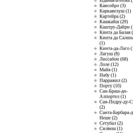
Иданья-а-Нова (
Кавоэйро (3)
Каркавелуш (1)
Картейра (2)
Кашкайш (29)
Каштру-Дайри (
Кинта да Балая (
Кинта да Салин
(1)
Кинта-да-Лаго (
Лагуш (8)
Лиссабон (68)
Лоле (12)
Майя (1)
Набу (1)
Парражил (2)
Порту (10)
Сан-Браш-ди-
Алпортел (1)
Сан-Педру-ду-С
(2)
Санта-Барбара-д
Неше (2)
Сетубал (2)
Силвеш (1)