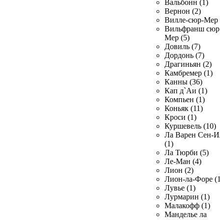
Вальбонн (1)
Вернон (2)
Вилле-сюр-Мер 
Вильфранш сюр
Мер (5)
Довиль (7)
Дордонь (7)
Драгиньян (2)
Камбремер (1)
Канны (36)
Кап д`Аи (1)
Компьен (1)
Коньяк (11)
Кроси (1)
Куршевель (10)
Ла Варен Сен-И
(1)
Ла Тюрби (5)
Ле-Ман (4)
Лион (2)
Лион-ла-Форе (1
Лувье (1)
Лурмарин (1)
Малакофф (1)
Манделье ла