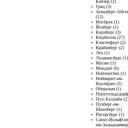
Кайзер (2)
Грац (3)
Зальцбург-Айге
(12)
Инсбрук (1)
Йохберг (1)
Кирхберг (3)
Кицбюэль (27)
Клагенфурт (2)
Крайшберг (2)
Лех (1)
Луцмансбург (1)
Матзее (1)
Мондзее (6)
Нойленгбах (1)
Ноймаркт-ам-
Валлерзее (2)
Оберальм (1)
Перхтольдсдорф
Пух-Халлайн (2
Пухберг-ам-
Шнееберг (1)
Ригерсбург (1)
Санкт-Вольфган
им-Зальцкаммер