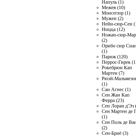
Напуль (1)
Межев (10)
Монсегюр (1)
Мужен (2)
Нейи-сюр-Сен (
Ницца (12)
Ножан-сюр-Ма
(2)
Орибо сюр Сиа
(1)
Париж (120)
Перрос-Гирек (1
Рокебрюн Кап
Мартен (7)
Рюэй-Мальмезо
(1)
Сан Агнес (1)
Сен Жан Кап
Ферра (23)
Сен Лоран д'Эз 
Сен Мартен де 
(1)
Сен Поль де Ва
(2)
Сен-Бриё (3)