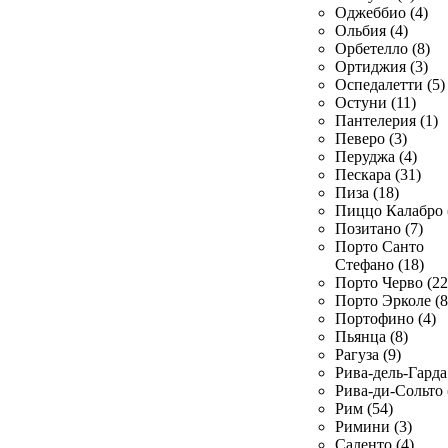
Оджеббио (4)
Ольбия (4)
Орбетелло (8)
Ортиджия (3)
Оспедалетти (5)
Остуни (11)
Пантелерия (1)
Певеро (3)
Перуджа (4)
Пескара (31)
Пиза (18)
Пиццо Калабро 
Позитано (7)
Порто Санто
Стефано (18)
Порто Черво (22
Порто Эрколе (8
Портофино (4)
Пьянца (8)
Рагуза (9)
Рива-дель-Гарда 
Рива-ди-Сольто 
Рим (54)
Римини (3)
Саленто (4)