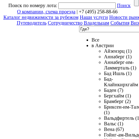
Поиск по номеру лота:
Поиск
О компании, схема проезда
| +7 (495) 258-88-66
Каталог недвижимости за рубежом
Наши услуги
Новости рын
Путеводитель
Сотрудничество
Владельцам
События
Виз
Все
в Австрии
Айзенэрц (1)
Аннаберг (1)
Аннаберг-им-
Ламмерталь (1)
Бад Ишль (1)
Бад-
Клайнкирхгайм 
Баден (7)
Бергхайм (1)
Брамберг (2)
Бриксен-им-Тал
(1)
Вальдфиртель (1
Вальс (1)
Вена (67)
Гойнг-ам-Вильд