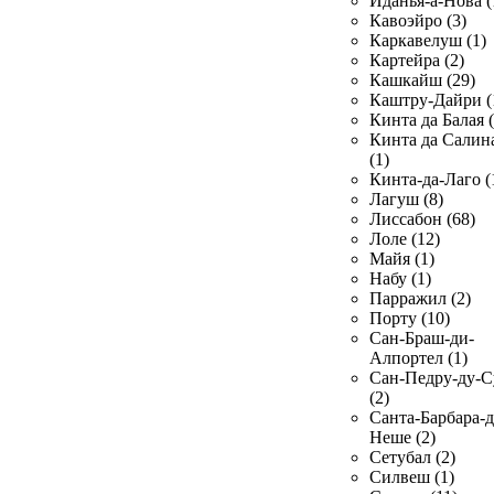
Иданья-а-Нова (
Кавоэйро (3)
Каркавелуш (1)
Картейра (2)
Кашкайш (29)
Каштру-Дайри (
Кинта да Балая (
Кинта да Салин
(1)
Кинта-да-Лаго (
Лагуш (8)
Лиссабон (68)
Лоле (12)
Майя (1)
Набу (1)
Парражил (2)
Порту (10)
Сан-Браш-ди-
Алпортел (1)
Сан-Педру-ду-С
(2)
Санта-Барбара-д
Неше (2)
Сетубал (2)
Силвеш (1)