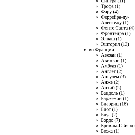
Синтра (11)
Трофа (1)
Фару (4)
Феррейра-ду-
Алентежу (1)
Фонте Санта (4)
Фронтейра (1)
Элваш (1)
Эшторил (13)
во Франции
Авезан (1)
Авиньон (1)
Амбуаз (1)
Англет (2)
Ангулем (3)
Анже (2)
Антиб (5)
Бандоль (1)
Баржемон (1)
Биарриц (16)
Биот (1)
Блуа (2)
Бордо (7)
Брив-ла-Гайярд 
Бюжа (1)