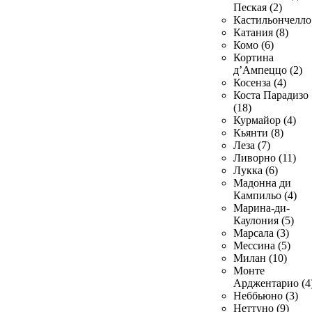
Пеская (2)
Кастильончелло 
Катания (8)
Комо (6)
Кортина
д’Ампеццо (2)
Косенза (4)
Коста Парадизо
(18)
Курмайор (4)
Кьянти (8)
Леза (7)
Ливорно (11)
Лукка (6)
Мадонна ди
Кампильо (4)
Марина-ди-
Каулония (5)
Марсала (3)
Мессина (5)
Милан (10)
Монте
Арджентарио (4
Неббьюно (3)
Неттуно (9)