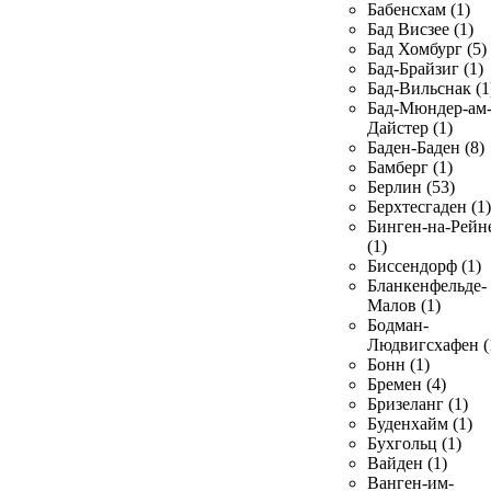
Бабенсхам (1)
Бад Висзее (1)
Бад Хомбург (5)
Бад-Брайзиг (1)
Бад-Вильснак (1
Бад-Мюндер-ам
Дайстер (1)
Баден-Баден (8)
Бамберг (1)
Берлин (53)
Берхтесгаден (1)
Бинген-на-Рейн
(1)
Биссендорф (1)
Бланкенфельде-
Малов (1)
Бодман-
Людвигсхафен (
Бонн (1)
Бремен (4)
Бризеланг (1)
Буденхайм (1)
Бухгольц (1)
Вайден (1)
Ванген-им-