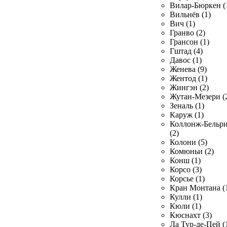
Вилар-Бюркен (
Вильнёв (1)
Вич (1)
Гранво (2)
Грансон (1)
Гштад (4)
Давос (1)
Женева (9)
Жентод (1)
Жингэн (2)
Жутан-Мезери (
Зеналь (1)
Каруж (1)
Коллонж-Бельр
(2)
Колони (5)
Комюньи (2)
Конш (1)
Корсо (3)
Корсье (1)
Кран Монтана (
Кулли (1)
Кюли (1)
Кюснахт (3)
Ла Тур-де-Пей (