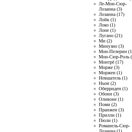
Ле-Мон-Сюр-
Лозанна (3)
Лозанна (17)
Лойк (1)
Локо (1)
Лоне (1)
Лугано (21)
Ми (2)
Минузио (3)
Мон-Пелерин (1
Мон-Сюр-Роль (
Монтрё (17)
Морже (3)
Моржен (1)
Невшатель (1)
Ньон (2)
Оберриден (1)
Обонн (3)
Оливоне (1)
Поми (2)
Пранжен (3)
Прилли (1)
Пюли (1)
Романель-Сюр-
Лозанна (1)