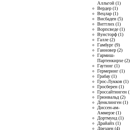
Алльгой (1)
Вердер (1)
Вецлар (1)
Висбаден (5)
Виттлих (1)
Ворпсведе (1)
Вунсторф (1)
Галле (2)
Гамбург (9)
Ганновер (2)
Гармиш-
Партенкирхе (2)
Гаутинг (1)
Гермеринг (1)
Грабау (1)
Грос-Лукков (1)
Гросберен (1)
Гроссайтинген (
Грюнвальд (2)
Денклинген (1)
Диссен-ам-
Аммерзе (1)
Дортмунд (1)
Драйайх (1)
Дрезден (4)