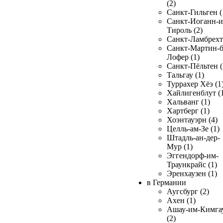
(2)
Санкт-Гильген (
Санкт-Иоганн-и
Тироль (2)
Санкт-Ламбрехт 
Санкт-Мартин-б
Лофер (1)
Санкт-Пёльтен (
Тальгау (1)
Туррахер Хёэ (1
Хайлигенблут (
Хальванг (1)
Хартберг (1)
Хоэнтауэрн (4)
Целль-ам-Зе (1)
Штадль-ан-дер-
Мур (1)
Эггендорф-им-
Траункрайс (1)
Эренхаузен (1)
в Германии
Аугсбург (2)
Ахен (1)
Ашау-им-Кимга
(2)