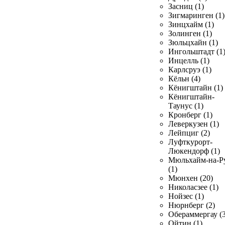
Засниц (1)
Зигмаринген (1)
Зинцхайм (1)
Золинген (1)
Зюльцхайн (1)
Ингольштадт (1
Инцелль (1)
Карлсруэ (1)
Кёльн (4)
Кёнигштайн (1)
Кёнигштайн-
Таунус (1)
Кронберг (1)
Леверкузен (1)
Лейпциг (2)
Луфткурорт-
Люкендорф (1)
Мюльхайм-на-Р
(1)
Мюнхен (20)
Николасзее (1)
Нойзес (1)
Нюрнберг (2)
Обераммергау (3
Ойтин (1)