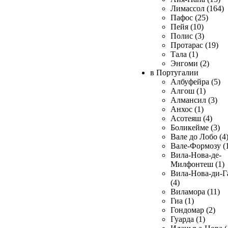
Лимассол (164)
Пафос (25)
Пейя (10)
Полис (3)
Протарас (19)
Тала (1)
Энгоми (2)
в Португалии
Албуфейра (5)
Алгош (1)
Алмансил (3)
Анхос (1)
Асотеяш (4)
Боликейме (3)
Вале до Лобо (4
Вале-Формозу (
Вила-Нова-де-
Милфонтеш (1)
Вила-Нова-ди-Г
(4)
Виламора (11)
Гиа (1)
Гондомар (2)
Гуарда (1)