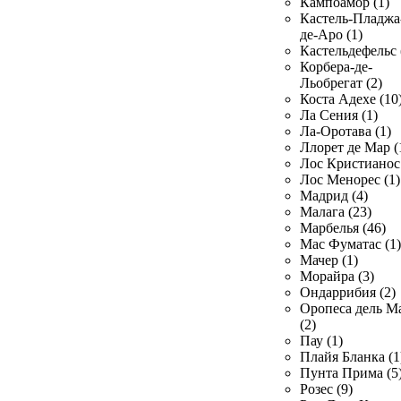
Кампоамор (1)
Кастель-Пладжа
де-Аро (1)
Кастельдефельс 
Корбера-де-
Льобрегат (2)
Коста Адехе (10
Ла Сения (1)
Ла-Оротава (1)
Ллорет де Мар (
Лос Кристианос 
Лос Менорес (1)
Мадрид (4)
Малага (23)
Марбелья (46)
Мас Фуматас (1)
Мачер (1)
Морайра (3)
Ондаррибия (2)
Оропеса дель М
(2)
Пау (1)
Плайя Бланка (1
Пунта Прима (5
Розес (9)