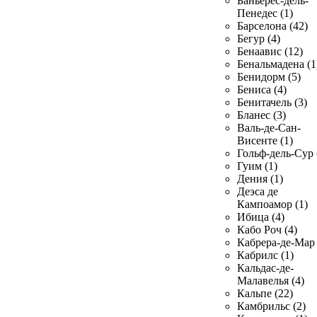
Баньерес-дель-
Пенедес (1)
Барселона (42)
Бегур (4)
Бенаавис (12)
Бенальмадена (1
Бенидорм (5)
Бениса (4)
Бенитачель (3)
Бланес (3)
Валь-де-Сан-
Висенте (1)
Гольф-дель-Сур 
Гуим (1)
Дения (1)
Деэса де
Кампоамор (1)
Ибица (4)
Кабо Роч (4)
Кабрера-де-Мар 
Кабрилс (1)
Кальдас-де-
Малавелья (4)
Кальпе (22)
Камбрильс (2)