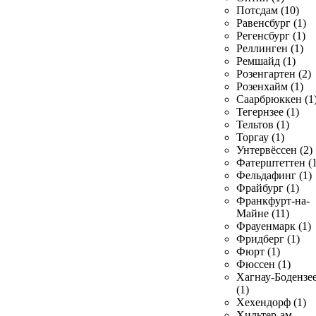
Потсдам (10)
Равенсбург (1)
Регенсбург (1)
Реллинген (1)
Ремшайд (1)
Розенгартен (2)
Розенхайм (1)
Саарбрюккен (1
Тегернзее (1)
Тельтов (1)
Торгау (1)
Унтервёссен (2)
Фатерштеттен (1
Фельдафинг (1)
Фрайбург (1)
Франкфурт-на-
Майне (11)
Фрауенмарк (1)
Фридберг (1)
Фюрт (1)
Фюссен (1)
Хагнау-Бодензе
(1)
Хехендорф (1)
Хильтер-ам-