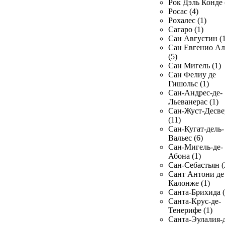
Рок Дэль Конде 
Росас (4)
Рохалес (1)
Сагаро (1)
Сан Августин (1
Сан Евгенио Ал
(5)
Сан Мигель (1)
Сан Фелиу де
Гишольс (1)
Сан-Андрес-де-
Льеванерас (1)
Сан-Жуст-Десве
(11)
Сан-Кугат-дель-
Вальес (6)
Сан-Мигель-де-
Абона (1)
Сан-Себастьян (
Сант Антони де
Калонже (1)
Санта-Брихида (
Санта-Крус-де-
Тенерифе (1)
Санта-Эулалия-д