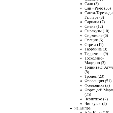
Сало (3)
Сан - Ремо (36)
Санта-Тереза-ди
Галлура (3)
Сарцана (7)
Сиена (12)
Сиракузы (10)
Сирмионе (6)
Специя (5)
Стреза (11)
Таормина (3)
Террачина (9)
Тосколано-
Мадерно (3)
Тринита-д' Агул
(8)
Тропеа (23)
Флоренция (51)
Фоллоника (3)
Форте дей Мар
(25)
Чезантико (7)
Чинкуале (2)
на Кипре
Айя-Напа (15)