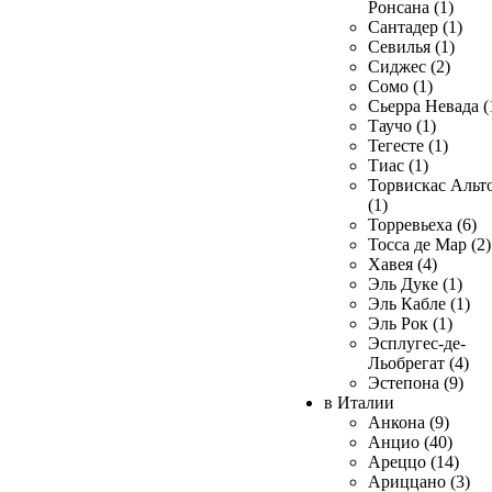
Ронсана (1)
Сантадер (1)
Севилья (1)
Сиджес (2)
Сомо (1)
Сьерра Невада (
Таучо (1)
Тегесте (1)
Тиас (1)
Торвискас Альт
(1)
Торревьеха (6)
Тосса де Мар (2)
Хавея (4)
Эль Дуке (1)
Эль Кабле (1)
Эль Рок (1)
Эсплугес-де-
Льобрегат (4)
Эстепона (9)
в Италии
Анкона (9)
Анцио (40)
Ареццо (14)
Ариццано (3)