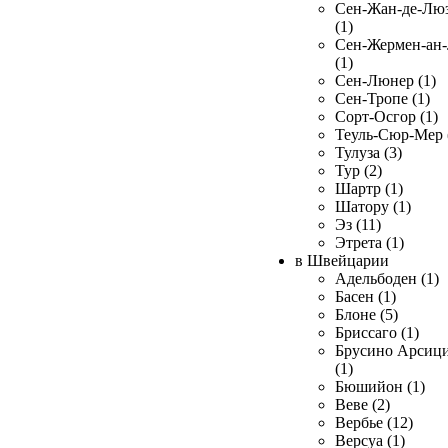
Сен-Жан-де-Лю
(1)
Сен-Жермен-ан
(1)
Сен-Люнер (1)
Сен-Тропе (1)
Сорт-Осгор (1)
Теуль-Сюр-Мер 
Тулуза (3)
Тур (2)
Шартр (1)
Шатору (1)
Эз (11)
Этрета (1)
в Швейцарии
Адельбоден (1)
Басен (1)
Блоне (5)
Бриссаго (1)
Брусино Арсиц
(1)
Бюшийон (1)
Веве (2)
Вербье (12)
Версуа (1)