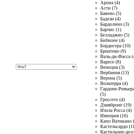
Арона (4)
Асти (7)
Бавено (5)
Бадези (4)
Бардолино (3)
Барчис (1)
Белладжио (5)
Бибионе (4)
Бордигера (10)
Бриатико (9)
Валь-ди-Фасса (
Варесе (8)
Хочу
Венеция (3)
купить
Вербания (13)
Верона (5)
Вольтерра (4)
Гардоне-Ривьер
(5)
Гроссето (4)
Дзамброне (19)
Изола Росса (4)
Империя (10)
Капо Ватикано (
Кастельсардо (1
Кастильоне-делл