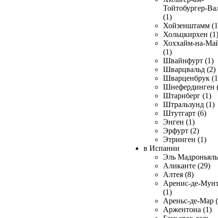
Тойтобургер-Ва
(1)
Хойзенштамм (1
Хольцкирхен (1
Хоххайм-на-Ма
(1)
Швайнфурт (1)
Шварцвальд (2)
Шварценбрук (1
Шнефердинген (
Штарнберг (1)
Штральзунд (1)
Штутгарт (6)
Энген (1)
Эрфурт (2)
Этринген (1)
в Испании
Эль Мадроньяль 
Аликанте (29)
Алтея (8)
Аренис-де-Мун
(1)
Ареньс-де-Мар (
Аржентона (1)