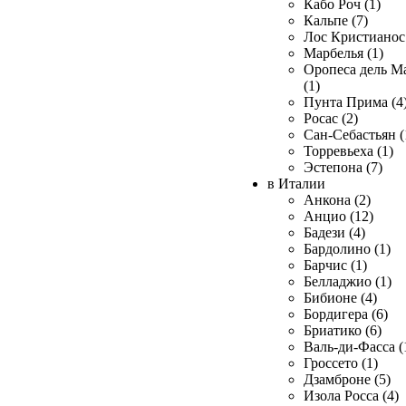
Кабо Роч (1)
Кальпе (7)
Лос Кристианос 
Марбелья (1)
Оропеса дель М
(1)
Пунта Прима (4
Росас (2)
Сан-Себастьян (
Торревьеха (1)
Эстепона (7)
в Италии
Анкона (2)
Анцио (12)
Бадези (4)
Бардолино (1)
Барчис (1)
Белладжио (1)
Бибионе (4)
Бордигера (6)
Бриатико (6)
Валь-ди-Фасса (
Гроссето (1)
Дзамброне (5)
Изола Росса (4)