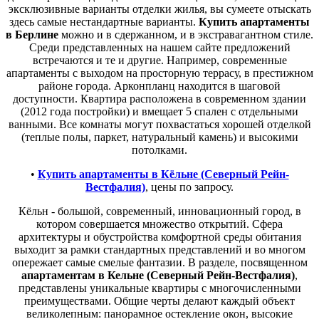
эксклюзивные варианты отделки жилья, вы сумеете отыскать
здесь самые нестандартные варианты.
Купить апартаменты
в Берлине
можно и в сдержанном, и в экстравагантном стиле.
Среди представленных на нашем сайте предложений
встречаются и те и другие. Например, современные
апартаменты с выходом на просторную террасу, в престижном
районе города. Арконпланц находится в шаговой
доступности. Квартира расположена в современном здании
(2012 года постройки) и вмещает 5 спален с отдельными
ванными. Все комнаты могут похвастаться хорошей отделкой
(теплые полы, паркет, натуральный камень) и высокими
потолками.
•
Купить апартаменты в Кёльне (Северный Рейн-
Вестфалия)
, цены по запросу.
Кёльн - большой, современный, инновационный город, в
котором совершается множество открытий. Сфера
архитектуры и обустройства комфортной среды обитания
выходит за рамки стандартных представлений и во многом
опережает самые смелые фантазии. В разделе, посвященном
апартаментам в Кельне (Северный Рейн-Вестфалия)
,
представлены уникальные квартиры с многочисленными
преимуществами. Общие черты делают каждый объект
великолепным: панорамное остекление окон, высокие