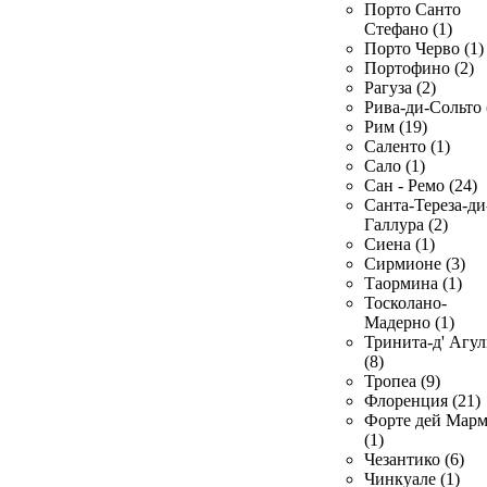
Порто Санто
Стефано (1)
Порто Черво (1)
Портофино (2)
Рагуза (2)
Рива-ди-Сольто 
Рим (19)
Саленто (1)
Сало (1)
Сан - Ремо (24)
Санта-Тереза-ди
Галлура (2)
Сиена (1)
Сирмионе (3)
Таормина (1)
Тосколано-
Мадерно (1)
Тринита-д' Агул
(8)
Тропеа (9)
Флоренция (21)
Форте дей Мар
(1)
Чезантико (6)
Чинкуале (1)