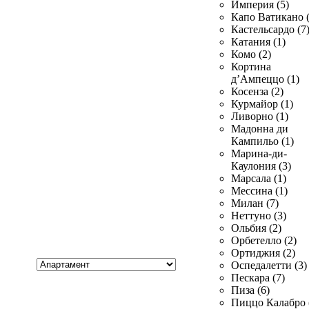
Империя (5)
Капо Ватикано (
Кастельсардо (7
Катания (1)
Комо (2)
Кортина
д’Ампеццо (1)
Косенза (2)
Курмайор (1)
Ливорно (1)
Мадонна ди
Кампильо (1)
Марина-ди-
Каулония (3)
Марсала (1)
Мессина (1)
Милан (7)
Неттуно (3)
Ольбия (2)
Орбетелло (2)
Ортиджия (2)
Хочу
Оспедалетти (3)
купить
Пескара (7)
Пиза (6)
Пиццо Калабро 