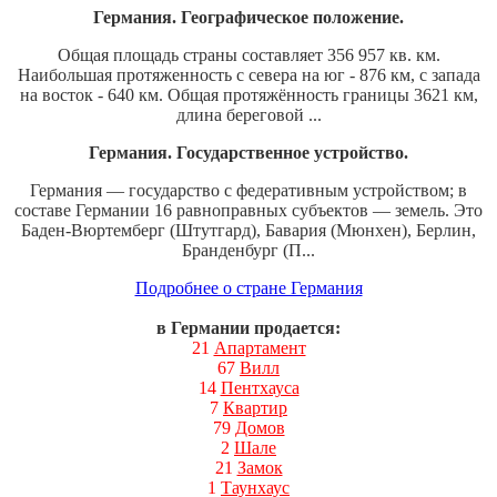
Германия. Географическое положение.
Общая площадь страны составляет 356 957 кв. км.
Наибольшая протяженность с севера на юг - 876 км, с запада
на восток - 640 км. Общая протяжённость границы 3621 км,
длина береговой ...
Германия. Государственное устройство.
Германия — государство с федеративным устройством; в
составе Германии 16 равноправных субъектов — земель. Это
Баден-Вюртемберг (Штутгард), Бавария (Мюнхен), Берлин,
Бранденбург (П...
Подробнее о стране Германия
в Германии продается:
21
Апартамент
67
Вилл
14
Пентхауса
7
Квартир
79
Домов
2
Шале
21
Замок
1
Таунхаус