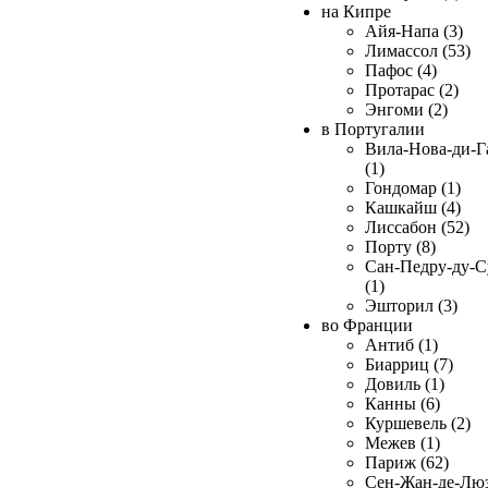
на Кипре
Айя-Напа (3)
Лимассол (53)
Пафос (4)
Протарас (2)
Энгоми (2)
в Португалии
Вила-Нова-ди-Г
(1)
Гондомар (1)
Кашкайш (4)
Лиссабон (52)
Порту (8)
Сан-Педру-ду-С
(1)
Эшторил (3)
во Франции
Антиб (1)
Биарриц (7)
Довиль (1)
Канны (6)
Куршевель (2)
Межев (1)
Париж (62)
Сен-Жан-де-Лю