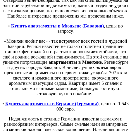
Северном Рейне-Вестфалия. Так как мы специализируемся на
элитной зарубежной недвижимости, данный раздел не удивит
вас низкими ценами, но точно впечатлит роскошью объектов.
Наиболее интересные предложения мы представим ниже.
•
Купить апартаменты в Мюнхене (Бавария)
, цены по
запросу.
«Мюнхен любит вас» - так встречают всех гостей в чудесной
Баварии. Регион известен не только столетней традицией
пивных фестивалей и страстью к дорогим автомобилям, это
ещё и родина роскошной недвижимости. На этой странице вы
увидите потрясающие
апартаменты в Мюнхене
, Регенсбурге
и других городах Баварии. В числе лучших экземпляров -
прекрасные апартаменты на первом этаже усадьбы. 307 кв. м
светлого и изысканного пространства, окруженного
ароматным цветущим садом. Квартира имеет 5 спален с
отдельными ванными комнатами, большую гостиную-
столовую, кухню и кабинет.
•
Купить апартаменты в Берлине (Германия)
, цены от 1 543
000 евро.
Недвижимость в столице Германии известна размахом и
разнообразием интерьеров. Самые смелые идеи авангардных
дизайнеров находят здесь свое воплощение. И, если вы ищете