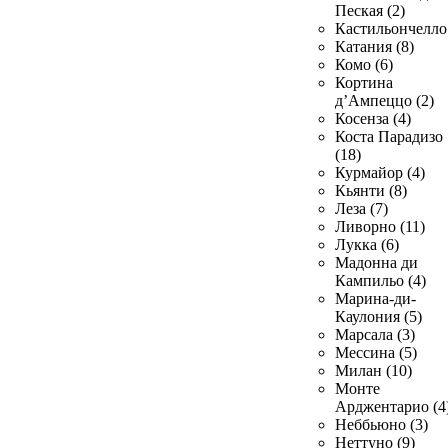
Пеская (2)
Кастильончелло 
Катания (8)
Комо (6)
Кортина
д’Ампеццо (2)
Косенза (4)
Коста Парадизо
(18)
Курмайор (4)
Кьянти (8)
Леза (7)
Ливорно (11)
Лукка (6)
Мадонна ди
Кампильо (4)
Марина-ди-
Каулония (5)
Марсала (3)
Мессина (5)
Милан (10)
Монте
Арджентарио (4
Неббьюно (3)
Неттуно (9)