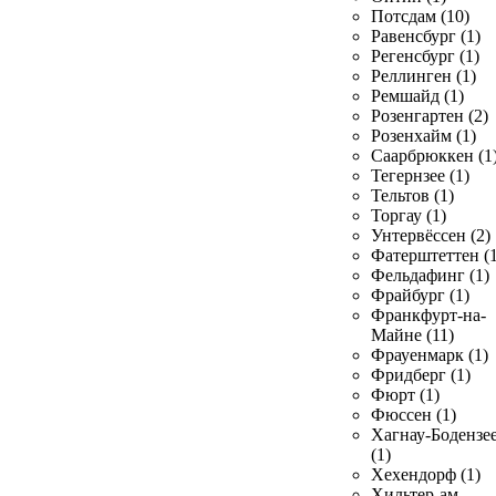
Потсдам (10)
Равенсбург (1)
Регенсбург (1)
Реллинген (1)
Ремшайд (1)
Розенгартен (2)
Розенхайм (1)
Саарбрюккен (1
Тегернзее (1)
Тельтов (1)
Торгау (1)
Унтервёссен (2)
Фатерштеттен (1
Фельдафинг (1)
Фрайбург (1)
Франкфурт-на-
Майне (11)
Фрауенмарк (1)
Фридберг (1)
Фюрт (1)
Фюссен (1)
Хагнау-Бодензе
(1)
Хехендорф (1)
Хильтер-ам-