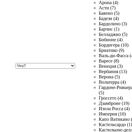
Арона (4)
Асти (7)
Бавено (5)
Бадези (4)
Бардолино (3)
Барчис (1)
Белладжио (5)
Бибионе (4)
Бордигера (10)
Бриатико (9)
Валь-ди-Фасса (
Варесе (8)
Хочу
Венеция (3)
купить
Вербания (13)
Верона (5)
Вольтерра (4)
Гардоне-Ривьер
(5)
Гроссето (4)
Дзамброне (19)
Изола Росса (4)
Империя (10)
Капо Ватикано (
Кастельсардо (1
Кастильоне-делл