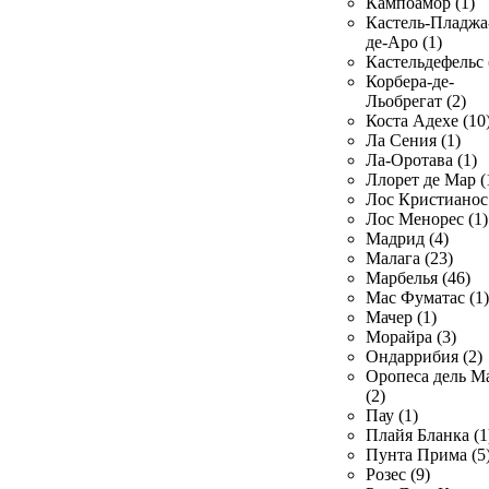
Кампоамор (1)
Кастель-Пладжа
де-Аро (1)
Кастельдефельс 
Корбера-де-
Льобрегат (2)
Коста Адехе (10
Ла Сения (1)
Ла-Оротава (1)
Ллорет де Мар (
Лос Кристианос 
Лос Менорес (1)
Мадрид (4)
Малага (23)
Марбелья (46)
Мас Фуматас (1)
Мачер (1)
Морайра (3)
Ондаррибия (2)
Оропеса дель М
(2)
Пау (1)
Плайя Бланка (1
Пунта Прима (5
Розес (9)