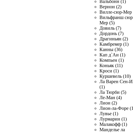
Вальбонн (1)
Вернон (2)
Вилле-сюр-Мер 
Вильфранш сюр
Мер (5)
Довиль (7)
Дордонь (7)
Драгиньян (2)
Камбремер (1)
Канны (36)
Кап д`Аи (1)
Компьен (1)
Коньяк (11)
Кроси (1)
Куршевель (10)
Ла Варен Сен-И
(1)
Ла Тюрби (5)
Ле-Ман (4)
Лион (2)
Лион-ла-Форе (1
Лувье (1)
Лурмарин (1)
Малакофф (1)
Манделье ла