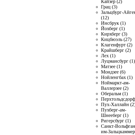
Кайзер (2)
Грац (3)
Зальцбург-Айге
(12)
Инсбрук (1)
Йохберг (1)
Кирхберг (3)
Кицбюэль (27)
Клагенфурт (2)
Крайшберг (2)
Лех (1)
Луцмансбург (1)
Матзее (1)
Мондзее (6)
Нойленгбах (1)
Ноймаркт-ам-
Валлерзее (2)
Оберальм (1)
Перхтольдсдорф
Пух-Халлайн (2
Пухберг-ам-
Шнееберг (1)
Ригерсбург (1)
Санкт-Вольфган
им-Зальцкаммер