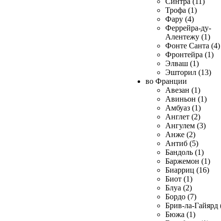
Синтра (11)
Трофа (1)
Фару (4)
Феррейра-ду-
Алентежу (1)
Фонте Санта (4)
Фронтейра (1)
Элваш (1)
Эшторил (13)
во Франции
Авезан (1)
Авиньон (1)
Амбуаз (1)
Англет (2)
Ангулем (3)
Анже (2)
Антиб (5)
Бандоль (1)
Баржемон (1)
Биарриц (16)
Биот (1)
Блуа (2)
Бордо (7)
Брив-ла-Гайярд 
Бюжа (1)