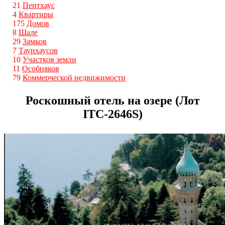
21
Пентхаус
4
Квартиры
175
Домов
8
Шале
29
Замков
7
Таунхаусов
10
Участков земли
11
Особняков
79
Коммерческой недвижимости
Роскошный отель на озере (Лот
ITС-2646S)