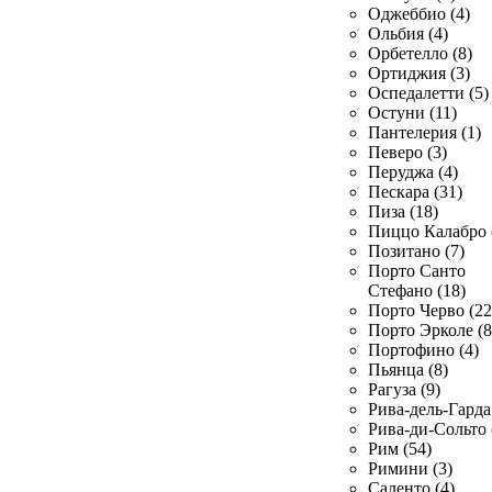
Оджеббио (4)
Ольбия (4)
Орбетелло (8)
Ортиджия (3)
Оспедалетти (5)
Остуни (11)
Пантелерия (1)
Певеро (3)
Перуджа (4)
Пескара (31)
Пиза (18)
Пиццо Калабро 
Позитано (7)
Порто Санто
Стефано (18)
Порто Черво (22
Порто Эрколе (8
Портофино (4)
Пьянца (8)
Рагуза (9)
Рива-дель-Гарда 
Рива-ди-Сольто 
Рим (54)
Римини (3)
Саленто (4)