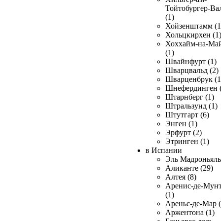
Тойтобургер-Ва
(1)
Хойзенштамм (1
Хольцкирхен (1
Хоххайм-на-Ма
(1)
Швайнфурт (1)
Шварцвальд (2)
Шварценбрук (1
Шнефердинген (
Штарнберг (1)
Штральзунд (1)
Штутгарт (6)
Энген (1)
Эрфурт (2)
Этринген (1)
в Испании
Эль Мадроньяль 
Аликанте (29)
Алтея (8)
Аренис-де-Мун
(1)
Ареньс-де-Мар (
Аржентона (1)