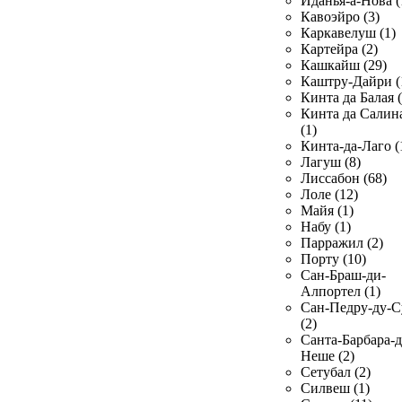
Иданья-а-Нова (
Кавоэйро (3)
Каркавелуш (1)
Картейра (2)
Кашкайш (29)
Каштру-Дайри (
Кинта да Балая (
Кинта да Салин
(1)
Кинта-да-Лаго (
Лагуш (8)
Лиссабон (68)
Лоле (12)
Майя (1)
Набу (1)
Парражил (2)
Порту (10)
Сан-Браш-ди-
Алпортел (1)
Сан-Педру-ду-С
(2)
Санта-Барбара-д
Неше (2)
Сетубал (2)
Силвеш (1)