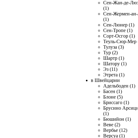
Сен-Жан-де-Лю
(1)
Сен-Жермен-ан
(1)
Сен-Люнер (1)
Сен-Тропе (1)
Сорт-Осгор (1)
Теуль-Сюр-Мер 
Тулуза (3)
Тур (2)
Шартр (1)
Шатору (1)
Эз (11)
Этрета (1)
в Швейцарии
Адельбоден (1)
Басен (1)
Блоне (5)
Бриссаго (1)
Брусино Арсиц
(1)
Бюшийон (1)
Веве (2)
Вербье (12)
Версуа (1)