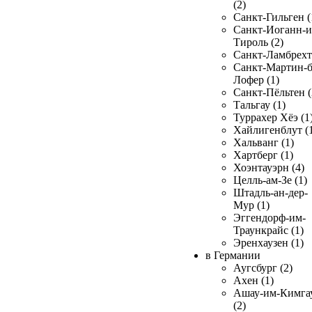
(2)
Санкт-Гильген (
Санкт-Иоганн-и
Тироль (2)
Санкт-Ламбрехт 
Санкт-Мартин-б
Лофер (1)
Санкт-Пёльтен (
Тальгау (1)
Туррахер Хёэ (1
Хайлигенблут (
Хальванг (1)
Хартберг (1)
Хоэнтауэрн (4)
Целль-ам-Зе (1)
Штадль-ан-дер-
Мур (1)
Эггендорф-им-
Траункрайс (1)
Эренхаузен (1)
в Германии
Аугсбург (2)
Ахен (1)
Ашау-им-Кимга
(2)