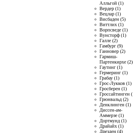
Алльгой (1)
Вердер (1)
Вецлар (1)
Висбаден (5)
Виттлих (1)
Ворпсведе (1)
Вунсторф (1)
Галле (2)
Гамбург (9)
Ганновер (2)
Гармиш-
Партенкирхе (2)
Гаутинг (1)
Гермеринг (1)
Грабау (1)
Грос-Лукков (1)
Гросберен (1)
Гроссайтинген (
Грюнвальд (2)
Денклинген (1)
Диссен-ам-
Аммерзе (1)
Дортмунд (1)
Драйайх (1)
Дрезден (4)