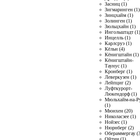
Засниц (1)
Зигмаринген (1)
Зинцхайм (1)
Золинген (1)
Зюльцхайн (1)
Ингольштадт (1
Инцелль (1)
Карлсруэ (1)
Кёльн (4)
Кёнигштайн (1)
Кёнигштайн-
Таунус (1)
Кронберг (1)
Леверкузен (1)
Лейпциг (2)
Луфткурорт-
Люкендорф (1)
Мюльхайм-на-Р
(1)
Мюнхен (20)
Николасзее (1)
Нойзес (1)
Нюрнберг (2)
Обераммергау (3
Ойтин (1)