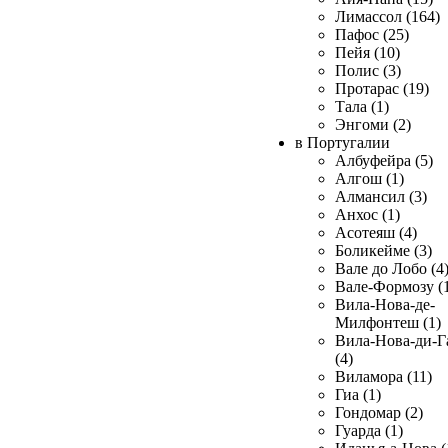
Лимассол (164)
Пафос (25)
Пейя (10)
Полис (3)
Протарас (19)
Тала (1)
Энгоми (2)
в Португалии
Албуфейра (5)
Алгош (1)
Алмансил (3)
Анхос (1)
Асотеяш (4)
Боликейме (3)
Вале до Лобо (4
Вале-Формозу (
Вила-Нова-де-
Милфонтеш (1)
Вила-Нова-ди-Г
(4)
Виламора (11)
Гиа (1)
Гондомар (2)
Гуарда (1)