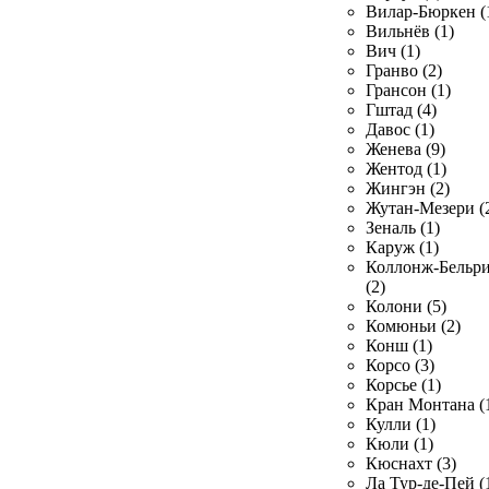
Вилар-Бюркен (
Вильнёв (1)
Вич (1)
Гранво (2)
Грансон (1)
Гштад (4)
Давос (1)
Женева (9)
Жентод (1)
Жингэн (2)
Жутан-Мезери (
Зеналь (1)
Каруж (1)
Коллонж-Бельр
(2)
Колони (5)
Комюньи (2)
Конш (1)
Корсо (3)
Корсье (1)
Кран Монтана (
Кулли (1)
Кюли (1)
Кюснахт (3)
Ла Тур-де-Пей (