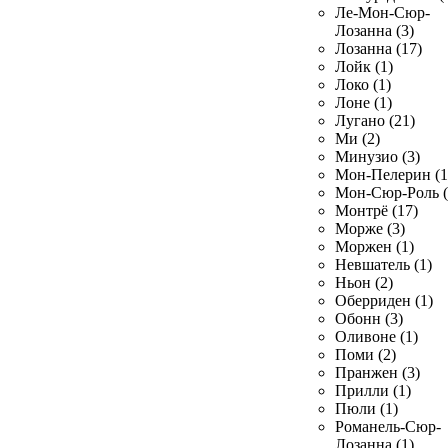
Ле-Мон-Сюр-
Лозанна (3)
Лозанна (17)
Лойк (1)
Локо (1)
Лоне (1)
Лугано (21)
Ми (2)
Минузио (3)
Мон-Пелерин (1
Мон-Сюр-Роль (
Монтрё (17)
Морже (3)
Моржен (1)
Невшатель (1)
Ньон (2)
Оберриден (1)
Обонн (3)
Оливоне (1)
Поми (2)
Пранжен (3)
Прилли (1)
Пюли (1)
Романель-Сюр-
Лозанна (1)