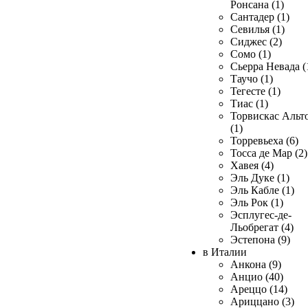
Ронсана (1)
Сантадер (1)
Севилья (1)
Сиджес (2)
Сомо (1)
Сьерра Невада (
Таучо (1)
Тегесте (1)
Тиас (1)
Торвискас Альт
(1)
Торревьеха (6)
Тосса де Мар (2)
Хавея (4)
Эль Дуке (1)
Эль Кабле (1)
Эль Рок (1)
Эсплугес-де-
Льобрегат (4)
Эстепона (9)
в Италии
Анкона (9)
Анцио (40)
Ареццо (14)
Ариццано (3)