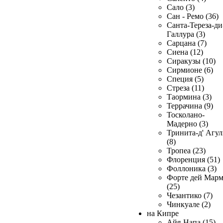
Сало (3)
Сан - Ремо (36)
Санта-Тереза-ди
Галлура (3)
Сарцана (7)
Сиена (12)
Сиракузы (10)
Сирмионе (6)
Специя (5)
Стреза (11)
Таормина (3)
Террачина (9)
Тосколано-
Мадерно (3)
Тринита-д' Агул
(8)
Тропеа (23)
Флоренция (51)
Фоллоника (3)
Форте дей Мар
(25)
Чезантико (7)
Чинкуале (2)
на Кипре
Айя-Напа (15)