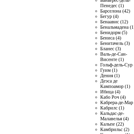
Баньерес-дель-
Пенедес (1)
Барселона (42)
Бегур (4)
Бенаавис (12)
Бенальмадена (1
Бенидорм (5)
Бениса (4)
Бенитачель (3)
Бланес (3)
Валь-де-Сан-
Висенте (1)
Гольф-дель-Сур 
Гуим (1)
Дения (1)
Деэса де
Кампоамор (1)
Ибица (4)
Кабо Роч (4)
Кабрера-де-Мар 
Кабрилс (1)
Кальдас-де-
Малавелья (4)
Кальпе (22)
Камбрильс (2)