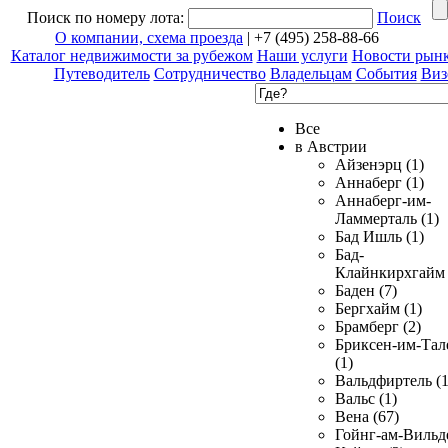
Поиск по номеру лота:
Поиск
О компании, схема проезда
| +7 (495) 258-88-66
Каталог недвижимости за рубежом
Наши услуги
Новости рын
Путеводитель
Сотрудничество
Владельцам
События
Виз
Все
в Австрии
Айзенэрц (1)
Аннаберг (1)
Аннаберг-им-
Ламмерталь (1)
Бад Ишль (1)
Бад-
Клайнкирхгайм 
Баден (7)
Бергхайм (1)
Брамберг (2)
Бриксен-им-Тал
(1)
Вальдфиртель (1
Вальс (1)
Вена (67)
Гойнг-ам-Вильд