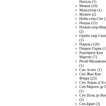
Напуль (1)
Межев (10)
Монсегюр (1)
Мужен (2)
Нейи-сюр-Сен (
Ницца (12)
Ножан-сюр-Ма
(2)
Орибо сюр Сиа
(1)
Париж (120)
Перрос-Гирек (1
Рокебрюн Кап
Мартен (7)
Рюэй-Мальмезо
(1)
Сан Агнес (1)
Сен Жан Кап
Ферра (23)
Сен Лоран д'Эз 
Сен Мартен де 
(1)
Сен Поль де Ва
(2)
Сен-Бриё (3)