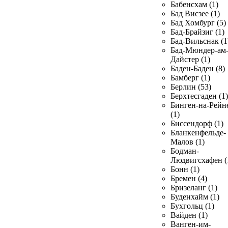
Бабенсхам (1)
Бад Висзее (1)
Бад Хомбург (5)
Бад-Брайзиг (1)
Бад-Вильснак (1
Бад-Мюндер-ам
Дайстер (1)
Баден-Баден (8)
Бамберг (1)
Берлин (53)
Берхтесгаден (1)
Бинген-на-Рейн
(1)
Биссендорф (1)
Бланкенфельде-
Малов (1)
Бодман-
Людвигсхафен (
Бонн (1)
Бремен (4)
Бризеланг (1)
Буденхайм (1)
Бухгольц (1)
Вайден (1)
Ванген-им-