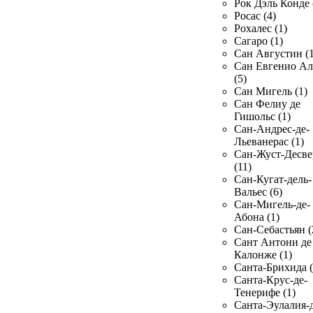
Рок Дэль Конде 
Росас (4)
Рохалес (1)
Сагаро (1)
Сан Августин (1
Сан Евгенио Ал
(5)
Сан Мигель (1)
Сан Фелиу де
Гишольс (1)
Сан-Андрес-де-
Льеванерас (1)
Сан-Жуст-Десве
(11)
Сан-Кугат-дель-
Вальес (6)
Сан-Мигель-де-
Абона (1)
Сан-Себастьян (
Сант Антони де
Калонже (1)
Санта-Брихида (
Санта-Крус-де-
Тенерифе (1)
Санта-Эулалия-д