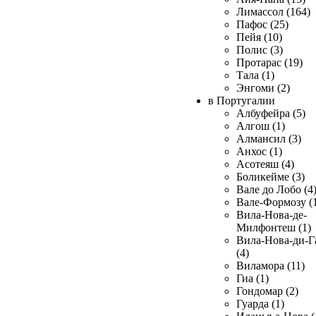
Лимассол (164)
Пафос (25)
Пейя (10)
Полис (3)
Протарас (19)
Тала (1)
Энгоми (2)
в Португалии
Албуфейра (5)
Алгош (1)
Алмансил (3)
Анхос (1)
Асотеяш (4)
Боликейме (3)
Вале до Лобо (4
Вале-Формозу (
Вила-Нова-де-
Милфонтеш (1)
Вила-Нова-ди-Г
(4)
Виламора (11)
Гиа (1)
Гондомар (2)
Гуарда (1)