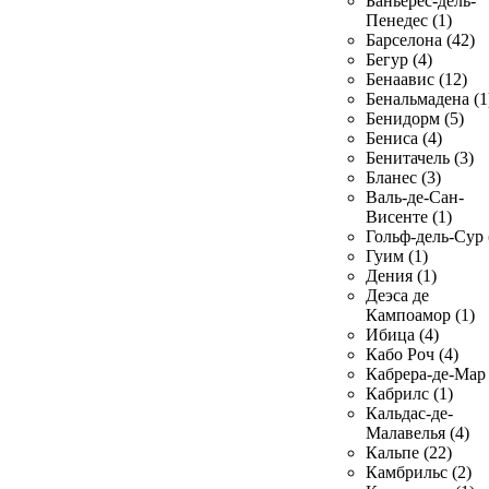
Баньерес-дель-
Пенедес (1)
Барселона (42)
Бегур (4)
Бенаавис (12)
Бенальмадена (1
Бенидорм (5)
Бениса (4)
Бенитачель (3)
Бланес (3)
Валь-де-Сан-
Висенте (1)
Гольф-дель-Сур 
Гуим (1)
Дения (1)
Деэса де
Кампоамор (1)
Ибица (4)
Кабо Роч (4)
Кабрера-де-Мар 
Кабрилс (1)
Кальдас-де-
Малавелья (4)
Кальпе (22)
Камбрильс (2)