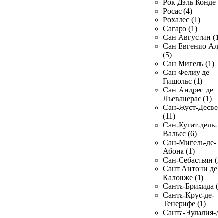
Рок Дэль Конде 
Росас (4)
Рохалес (1)
Сагаро (1)
Сан Августин (1
Сан Евгенио Ал
(5)
Сан Мигель (1)
Сан Фелиу де
Гишольс (1)
Сан-Андрес-де-
Льеванерас (1)
Сан-Жуст-Десве
(11)
Сан-Кугат-дель-
Вальес (6)
Сан-Мигель-де-
Абона (1)
Сан-Себастьян (
Сант Антони де
Калонже (1)
Санта-Брихида (
Санта-Крус-де-
Тенерифе (1)
Санта-Эулалия-д