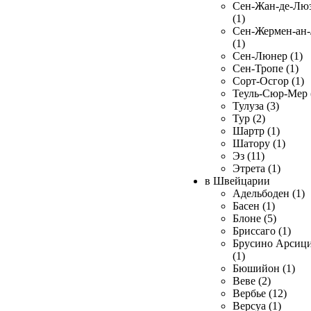
Сен-Жан-де-Лю
(1)
Сен-Жермен-ан
(1)
Сен-Люнер (1)
Сен-Тропе (1)
Сорт-Осгор (1)
Теуль-Сюр-Мер 
Тулуза (3)
Тур (2)
Шартр (1)
Шатору (1)
Эз (11)
Этрета (1)
в Швейцарии
Адельбоден (1)
Басен (1)
Блоне (5)
Бриссаго (1)
Брусино Арсиц
(1)
Бюшийон (1)
Веве (2)
Вербье (12)
Версуа (1)