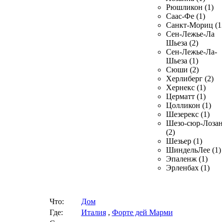
Рюшликон (1)
Саас-Фе (1)
Санкт-Мориц (1
Сен-Лежье-Ла
Шьеза (2)
Сен-Лежье-Ла-
Шьеза (1)
Сюши (2)
Херлиберг (2)
Хернекс (1)
Церматт (1)
Цолликон (1)
Шезерекс (1)
Шезо-сюр-Лоза
(2)
Шезьер (1)
ШиндельЛее (1)
Эпаленж (1)
Эрленбах (1)
Что:
Дом
Где:
Италия
,
Форте дей Марми