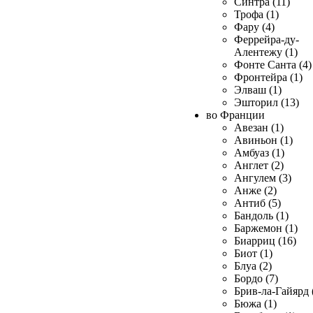
Синтра (11)
Трофа (1)
Фару (4)
Феррейра-ду-
Алентежу (1)
Фонте Санта (4)
Фронтейра (1)
Элваш (1)
Эшторил (13)
во Франции
Авезан (1)
Авиньон (1)
Амбуаз (1)
Англет (2)
Ангулем (3)
Анже (2)
Антиб (5)
Бандоль (1)
Баржемон (1)
Биарриц (16)
Биот (1)
Блуа (2)
Бордо (7)
Брив-ла-Гайярд 
Бюжа (1)