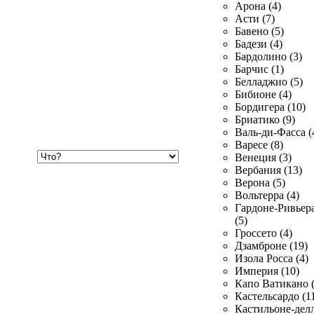
Арона (4)
Асти (7)
Бавено (5)
Бадези (4)
Бардолино (3)
Барчис (1)
Белладжио (5)
Бибионе (4)
Бордигера (10)
Бриатико (9)
Валь-ди-Фасса (
Варесе (8)
Хочу
Венеция (3)
купить
Вербания (13)
Верона (5)
Вольтерра (4)
Гардоне-Ривьер
(5)
Гроссето (4)
Дзамброне (19)
Изола Росса (4)
Империя (10)
Капо Ватикано (
Кастельсардо (1
Кастильоне-делл