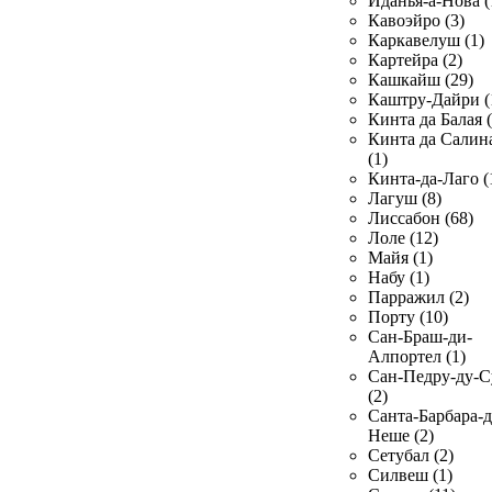
Иданья-а-Нова (
Кавоэйро (3)
Каркавелуш (1)
Картейра (2)
Кашкайш (29)
Каштру-Дайри (
Кинта да Балая (
Кинта да Салин
(1)
Кинта-да-Лаго (
Лагуш (8)
Лиссабон (68)
Лоле (12)
Майя (1)
Набу (1)
Парражил (2)
Порту (10)
Сан-Браш-ди-
Алпортел (1)
Сан-Педру-ду-С
(2)
Санта-Барбара-д
Неше (2)
Сетубал (2)
Силвеш (1)