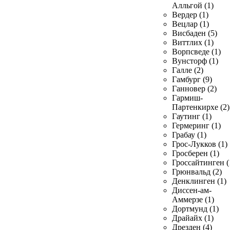
Алльгой (1)
Вердер (1)
Вецлар (1)
Висбаден (5)
Виттлих (1)
Ворпсведе (1)
Вунсторф (1)
Галле (2)
Гамбург (9)
Ганновер (2)
Гармиш-
Партенкирхе (2)
Гаутинг (1)
Гермеринг (1)
Грабау (1)
Грос-Лукков (1)
Гросберен (1)
Гроссайтинген (
Грюнвальд (2)
Денклинген (1)
Диссен-ам-
Аммерзе (1)
Дортмунд (1)
Драйайх (1)
Дрезден (4)