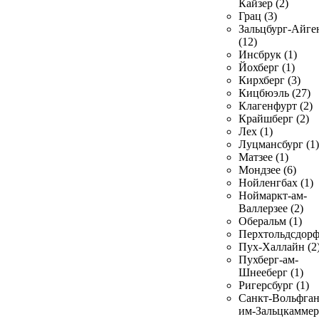
Кайзер (2)
Грац (3)
Зальцбург-Айге
(12)
Инсбрук (1)
Йохберг (1)
Кирхберг (3)
Кицбюэль (27)
Клагенфурт (2)
Крайшберг (2)
Лех (1)
Луцмансбург (1)
Матзее (1)
Мондзее (6)
Нойленгбах (1)
Ноймаркт-ам-
Валлерзее (2)
Оберальм (1)
Перхтольдсдорф
Пух-Халлайн (2
Пухберг-ам-
Шнееберг (1)
Ригерсбург (1)
Санкт-Вольфган
им-Зальцкаммер