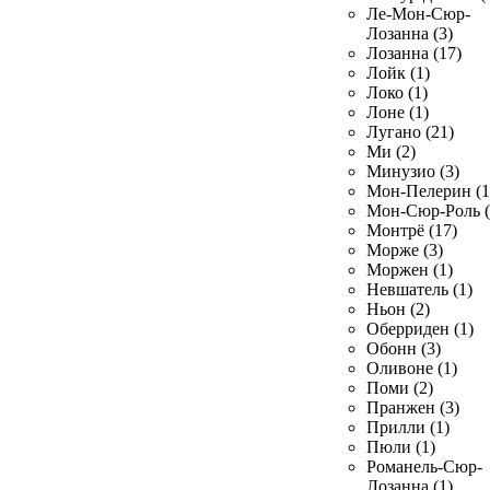
Ле-Мон-Сюр-
Лозанна (3)
Лозанна (17)
Лойк (1)
Локо (1)
Лоне (1)
Лугано (21)
Ми (2)
Минузио (3)
Мон-Пелерин (1
Мон-Сюр-Роль (
Монтрё (17)
Морже (3)
Моржен (1)
Невшатель (1)
Ньон (2)
Оберриден (1)
Обонн (3)
Оливоне (1)
Поми (2)
Пранжен (3)
Прилли (1)
Пюли (1)
Романель-Сюр-
Лозанна (1)