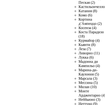
Пеская (2)
Кастильончелло 
Катания (8)
Комо (6)
Кортина
д’Ампеццо (2)
Косенза (4)
Коста Парадизо
(18)
Курмайор (4)
Кьянти (8)
Леза (7)
Ливорно (11)
Лукка (6)
Мадонна ди
Кампильо (4)
Марина-ди-
Каулония (5)
Марсала (3)
Мессина (5)
Милан (10)
Монте
Арджентарио (4
Неббьюно (3)
Неттуно (9)