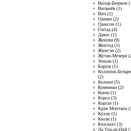
Вилар-Бюркен (
Вильнёв (1)
Вич (1)
Гранво (2)
Грансон (1)
Гштад (4)
Давос (1)
Женева (9)
Жентод (1)
Жингэн (2)
Жутан-Мезери (
Зеналь (1)
Каруж (1)
Коллонж-Бельр
(2)
Колони (5)
Комюньи (2)
Конш (1)
Корсо (3)
Корсье (1)
Кран Монтана (
Кулли (1)
Кюли (1)
Кюснахт (3)
Ла Тур-де-Пей (