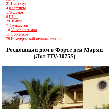
21
Пентхаус
4
Квартиры
175
Домов
8
Шале
29
Замков
7
Таунхаусов
10
Участков земли
11
Особняков
79
Коммерческой недвижимости
Роскошный дом в Форте дей Марми
(Лот ITV-3075S)