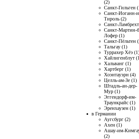
(2)
Санкт-Гильген (
Санкт-Иоганн-и
Тироль (2)
Санкт-Ламбрехт 
Санкт-Мартин-б
Лофер (1)
Санкт-Пёльтен (
Тальгау (1)
Туррахер Хёэ (1
Хайлигенблут (
Хальванг (1)
Хартберг (1)
Хоэнтауэрн (4)
Целль-ам-Зе (1)
Штадль-ан-дер-
Мур (1)
Эггендорф-им-
Траункрайс (1)
Эренхаузен (1)
в Германии
Аугсбург (2)
Ахен (1)
Ашау-им-Кимга
(2)