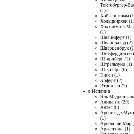
Тойтобургер-Ва
(1)
Хойзенштамм (1
Хольцкирхен (1
Хоххайм-на-Ма
(1)
Швайнфурт (1)
Шварцвальд (2)
Шварценбрук (1
Шнефердинген (
Штарнберг (1)
Штральзунд (1)
Штутгарт (6)
Энген (1)
Эрфурт (2)
Этринген (1)
в Испании
Эль Мадроньяль 
Аликанте (29)
Алтея (8)
Аренис-де-Мун
(1)
Ареньс-де-Мар (
Аржентона (1)