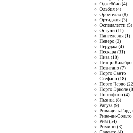
Оджеббио (4)
Ольбия (4)
Орбетелло (8)
Ортиджия (3)
Оспедалетти (5)
Остуни (11)
Пантелерия (1)
Певеро (3)
Перуджа (4)
Пескара (31)
Пиза (18)
Пиццо Калабро 
Позитано (7)
Порто Санто
Стефано (18)
Порто Черво (22
Порто Эрколе (8
Портофино (4)
Пьянца (8)
Рагуза (9)
Рива-дель-Гарда 
Рива-ди-Сольто 
Рим (54)
Римини (3)
Саленто (4)