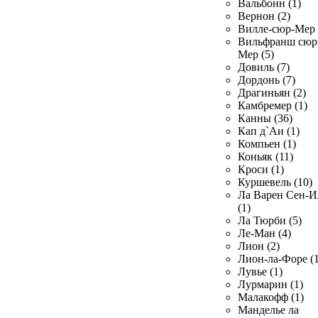
Вальбонн (1)
Вернон (2)
Вилле-сюр-Мер 
Вильфранш сюр
Мер (5)
Довиль (7)
Дордонь (7)
Драгиньян (2)
Камбремер (1)
Канны (36)
Кап д`Аи (1)
Компьен (1)
Коньяк (11)
Кроси (1)
Куршевель (10)
Ла Варен Сен-И
(1)
Ла Тюрби (5)
Ле-Ман (4)
Лион (2)
Лион-ла-Форе (1
Лувье (1)
Лурмарин (1)
Малакофф (1)
Манделье ла