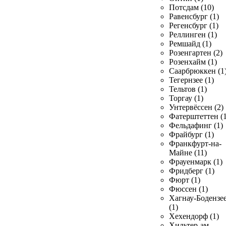
Потсдам (10)
Равенсбург (1)
Регенсбург (1)
Реллинген (1)
Ремшайд (1)
Розенгартен (2)
Розенхайм (1)
Саарбрюккен (1
Тегернзее (1)
Тельтов (1)
Торгау (1)
Унтервёссен (2)
Фатерштеттен (1
Фельдафинг (1)
Фрайбург (1)
Франкфурт-на-
Майне (11)
Фрауенмарк (1)
Фридберг (1)
Фюрт (1)
Фюссен (1)
Хагнау-Бодензе
(1)
Хехендорф (1)
Хильтер-ам-