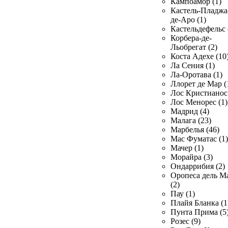
Кампоамор (1)
Кастель-Пладжа
де-Аро (1)
Кастельдефельс 
Корбера-де-
Льобрегат (2)
Коста Адехе (10
Ла Сения (1)
Ла-Оротава (1)
Ллорет де Мар (
Лос Кристианос 
Лос Менорес (1)
Мадрид (4)
Малага (23)
Марбелья (46)
Мас Фуматас (1)
Мачер (1)
Морайра (3)
Ондаррибия (2)
Оропеса дель М
(2)
Пау (1)
Плайя Бланка (1
Пунта Прима (5
Розес (9)