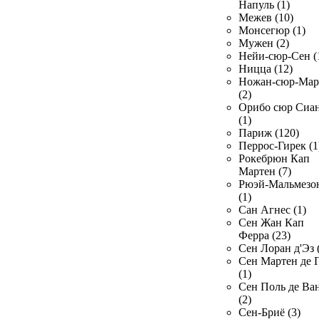
Напуль (1)
Межев (10)
Монсегюр (1)
Мужен (2)
Нейи-сюр-Сен (
Ницца (12)
Ножан-сюр-Ма
(2)
Орибо сюр Сиа
(1)
Париж (120)
Перрос-Гирек (1
Рокебрюн Кап
Мартен (7)
Рюэй-Мальмезо
(1)
Сан Агнес (1)
Сен Жан Кап
Ферра (23)
Сен Лоран д'Эз 
Сен Мартен де 
(1)
Сен Поль де Ва
(2)
Сен-Бриё (3)