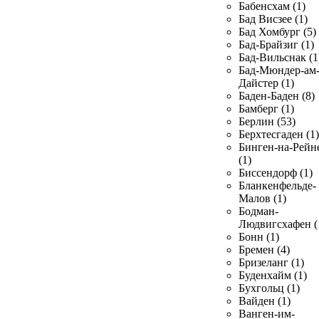
Бабенсхам (1)
Бад Висзее (1)
Бад Хомбург (5)
Бад-Брайзиг (1)
Бад-Вильснак (1
Бад-Мюндер-ам
Дайстер (1)
Баден-Баден (8)
Бамберг (1)
Берлин (53)
Берхтесгаден (1)
Бинген-на-Рейн
(1)
Биссендорф (1)
Бланкенфельде-
Малов (1)
Бодман-
Людвигсхафен (
Бонн (1)
Бремен (4)
Бризеланг (1)
Буденхайм (1)
Бухгольц (1)
Вайден (1)
Ванген-им-