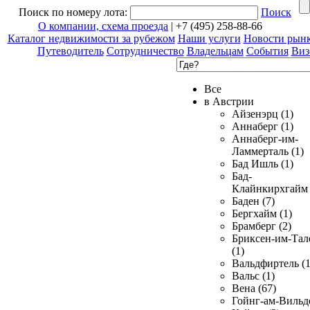
Поиск по номеру лота:
Поиск
О компании, схема проезда
| +7 (495) 258-88-66
Каталог недвижимости за рубежом
Наши услуги
Новости рын
Путеводитель
Сотрудничество
Владельцам
События
Виз
Все
в Австрии
Айзенэрц (1)
Аннаберг (1)
Аннаберг-им-
Ламмерталь (1)
Бад Ишль (1)
Бад-
Клайнкирхгайм 
Баден (7)
Бергхайм (1)
Брамберг (2)
Бриксен-им-Тал
(1)
Вальдфиртель (1
Вальс (1)
Вена (67)
Гойнг-ам-Вильд