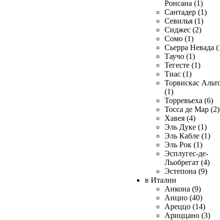
Ронсана (1)
Сантадер (1)
Севилья (1)
Сиджес (2)
Сомо (1)
Сьерра Невада (
Таучо (1)
Тегесте (1)
Тиас (1)
Торвискас Альт
(1)
Торревьеха (6)
Тосса де Мар (2)
Хавея (4)
Эль Дуке (1)
Эль Кабле (1)
Эль Рок (1)
Эсплугес-де-
Льобрегат (4)
Эстепона (9)
в Италии
Анкона (9)
Анцио (40)
Ареццо (14)
Ариццано (3)