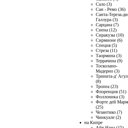
Сало (3)
Сан - Ремо (36)
Санта-Тереза-ди
Галлура (3)
Сарцана (7)
Сиена (12)
Сиракузы (10)
Сирмионе (6)
Специя (5)
Стреза (11)
Таормина (3)
Террачина (9)
Тосколано-
Мадерно (3)
Тринита-д' Агул
(8)
Тропеа (23)
Флоренция (51)
Фоллоника (3)
Форте дей Мар
(25)
Чезантико (7)
Чинкуале (2)
на Кипре
Айя-Напа (15)