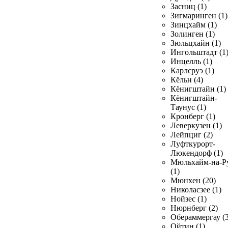
Засниц (1)
Зигмаринген (1)
Зинцхайм (1)
Золинген (1)
Зюльцхайн (1)
Ингольштадт (1
Инцелль (1)
Карлсруэ (1)
Кёльн (4)
Кёнигштайн (1)
Кёнигштайн-
Таунус (1)
Кронберг (1)
Леверкузен (1)
Лейпциг (2)
Луфткурорт-
Люкендорф (1)
Мюльхайм-на-Р
(1)
Мюнхен (20)
Николасзее (1)
Нойзес (1)
Нюрнберг (2)
Обераммергау (3
Ойтин (1)