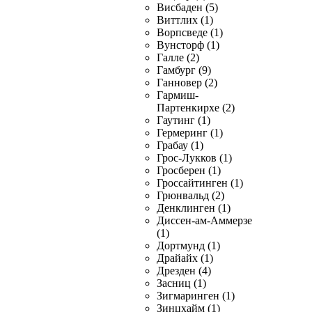
Висбаден (5)
Виттлих (1)
Ворпсведе (1)
Вунсторф (1)
Галле (2)
Гамбург (9)
Ганновер (2)
Гармиш-
Партенкирхе (2)
Гаутинг (1)
Гермеринг (1)
Грабау (1)
Грос-Лукков (1)
Гросберен (1)
Гроссайтинген (1)
Грюнвальд (2)
Денклинген (1)
Диссен-ам-Аммерзе
(1)
Дортмунд (1)
Драйайх (1)
Дрезден (4)
Засниц (1)
Зигмаринген (1)
Зинцхайм (1)