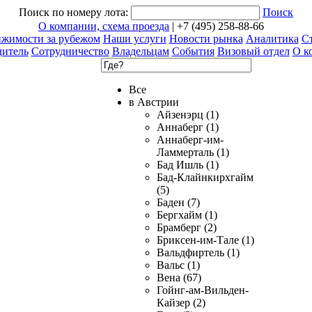
Поиск по номеру лота:
Поиск
О компании, схема проезда
| +7 (495) 258-88-66
ижимости за рубежом
Наши услуги
Новости рынка
Аналитика
Ст
дитель
Сотрудничество
Владельцам
События
Визовый отдел
О к
Все
в Австрии
Айзенэрц (1)
Аннаберг (1)
Аннаберг-им-
Ламмерталь (1)
Бад Ишль (1)
Бад-Клайнкирхгайм
(5)
Баден (7)
Бергхайм (1)
Брамберг (2)
Бриксен-им-Тале (1)
Вальдфиртель (1)
Вальс (1)
Вена (67)
Гойнг-ам-Вильден-
Кайзер (2)