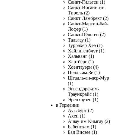
Санкт-Гильген (1)
Санкт-Иоганн-ин-
Тироль (2)
Санкт-Ламбрехт (2)
Санкт-Мартин-бай-
Лофер (1)
Санкт-Пёльтен (2)
Тальгау (1)
Туррахер Хёэ (1)
Хайлигенблут (1)
Хальванг (1)
Хартберг (1)
Хоэнтауэрн (4)
Целль-ам-Зе (1)
Штадль-ан-дер-Мур
(1)
Эггендорф-им-
Траункрайс (1)
Эренхаузен (1)
в Германии
Аугсбург (2)
Ахен (1)
Ашау-им-Кимгау (2)
Бабенсхам (1)
Бад Висзее (1)