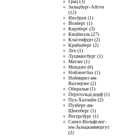
Грац (3)
Зальцбург-Айген
(12)
Инсбрук (1)
Йохберг (1)
Кирхберг (3)
Кицбюэль (27)
Клагенфурт (2)
Крайшберг (2)
Лех (1)
Луцмансбург (1)
Матзее (1)
Мондзее (6)
Нойленгбах (1)
Ноймаркт-ам-
Валлерзее (2)
Оберальм (1)
Перхтольдсдорф (1)
Пух-Халлайн (2)
Пухберг-ам-
Шнееберг (1)
Ригерсбург (1)
Санкт-Вольфганг-
им-Зальцкаммергут
(2)