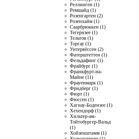
Реллинген (1)
Ремшайд (1)
Розенгартен (2)
Розенхайм (1)
Саарбрюккен (1)
Тегернзее (1)
Тельтов (1)
Торгау (1)
Унтервёссен (2)
Фатерштеттен (1)
Фельдафинг (1)
Фрайбург (1)
Франкфурт-на-
Майне (11)
Фрауенмарк (1)
Фридберг (1)
Фюрт (1)
Фюссен (1)
Хагнау-Бодензее (1)
Хехендорф (1)
Хильтер-ам-
Тойтобургер-Вальд
(1)
Хойзенштамм (1)
Хольцкирхен (1)