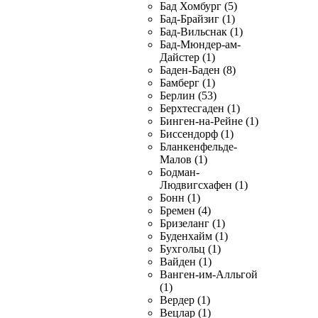
Бад Хомбург (5)
Бад-Брайзиг (1)
Бад-Вильснак (1)
Бад-Мюндер-ам-
Дайстер (1)
Баден-Баден (8)
Бамберг (1)
Берлин (53)
Берхтесгаден (1)
Бинген-на-Рейне (1)
Биссендорф (1)
Бланкенфельде-
Малов (1)
Бодман-
Людвигсхафен (1)
Бонн (1)
Бремен (4)
Бризеланг (1)
Буденхайм (1)
Бухгольц (1)
Вайден (1)
Ванген-им-Алльгой
(1)
Вердер (1)
Вецлар (1)