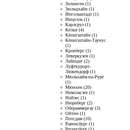
Золинген (1)
Зюльцхайн (1)
Ингольштадт (1)
Инцелль (1)
Карлсруэ (1)
Кёльн (4)
Кёнигштайн (1)
Кёнигштайн-Таунус
(1)
Кронберг (1)
Леверкузен (1)
Лейпциг (2)
Луфткурорт-
Люкендорф (1)
Мюльхайм-на-Руре
(1)
Мюнхен (20)
Николасзее (1)
Нойзес (1)
Нюрнберг (2)
Обераммергау (3)
Ойтин (1)
Потсдам (10)
Равенсбург (1)
Регенсбург (1)