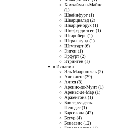
Хоххайм-на-Майне
(1)
Швайнфурт (1)
Шварцвальд (2)
Шварценбрук (1)
Шнефердинген (1)
Штарнберг (1)
Штральзунд (1)
Штутгарт (6)
Энген (1)
Эрфурт (2)
Этринген (1)
в Испании
Эль Мадроньяль (2)
Аликанте (29)
Алтея (8)
Аренис-де-Мунт (1)
Ареньс-де-Мар (1)
Аржентона (1)
Баньерес-дель-
Пенедес (1)
Барселона (42)
Бегур (4)
Бенаавис (12)