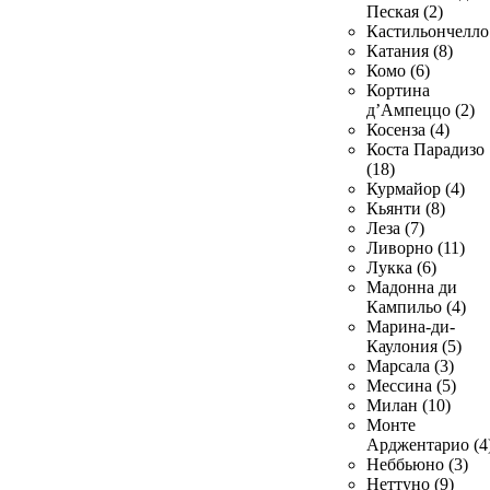
Пеская (2)
Кастильончелло 
Катания (8)
Комо (6)
Кортина
д’Ампеццо (2)
Косенза (4)
Коста Парадизо
(18)
Курмайор (4)
Кьянти (8)
Леза (7)
Ливорно (11)
Лукка (6)
Мадонна ди
Кампильо (4)
Марина-ди-
Каулония (5)
Марсала (3)
Мессина (5)
Милан (10)
Монте
Арджентарио (4
Неббьюно (3)
Неттуно (9)