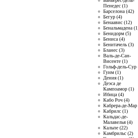
Баньерес-дель-
Пенедес (1)
Барселона (42)
Бегур (4)
Бенаавис (12)
Бенальмадена (1
Бенидорм (5)
Бениса (4)
Бенитачель (3)
Бланес (3)
Валь-де-Сан-
Висенте (1)
Гольф-дель-Сур 
Гуим (1)
Дения (1)
Деэса де
Кампоамор (1)
Ибица (4)
Кабо Роч (4)
Кабрера-де-Мар 
Кабрилс (1)
Кальдас-де-
Малавелья (4)
Кальпе (22)
Камбрильс (2)