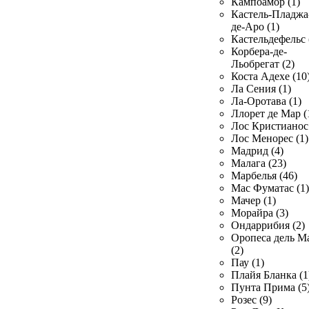
Кампоамор (1)
Кастель-Пладжа
де-Аро (1)
Кастельдефельс 
Корбера-де-
Льобрегат (2)
Коста Адехе (10
Ла Сения (1)
Ла-Оротава (1)
Ллорет де Мар (
Лос Кристианос 
Лос Менорес (1)
Мадрид (4)
Малага (23)
Марбелья (46)
Мас Фуматас (1)
Мачер (1)
Морайра (3)
Ондаррибия (2)
Оропеса дель М
(2)
Пау (1)
Плайя Бланка (1
Пунта Прима (5
Розес (9)