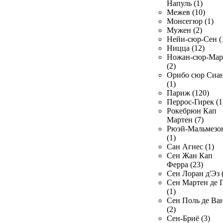
Напуль (1)
Межев (10)
Монсегюр (1)
Мужен (2)
Нейи-сюр-Сен (
Ницца (12)
Ножан-сюр-Ма
(2)
Орибо сюр Сиа
(1)
Париж (120)
Перрос-Гирек (1
Рокебрюн Кап
Мартен (7)
Рюэй-Мальмезо
(1)
Сан Агнес (1)
Сен Жан Кап
Ферра (23)
Сен Лоран д'Эз 
Сен Мартен де 
(1)
Сен Поль де Ва
(2)
Сен-Бриё (3)