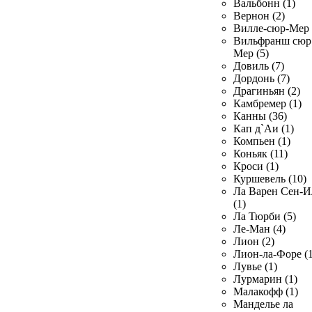
Вальбонн (1)
Вернон (2)
Вилле-сюр-Мер 
Вильфранш сюр
Мер (5)
Довиль (7)
Дордонь (7)
Драгиньян (2)
Камбремер (1)
Канны (36)
Кап д`Аи (1)
Компьен (1)
Коньяк (11)
Кроси (1)
Куршевель (10)
Ла Варен Сен-И
(1)
Ла Тюрби (5)
Ле-Ман (4)
Лион (2)
Лион-ла-Форе (1
Лувье (1)
Лурмарин (1)
Малакофф (1)
Манделье ла