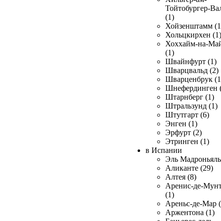
Тойтобургер-Ва
(1)
Хойзенштамм (1
Хольцкирхен (1
Хоххайм-на-Ма
(1)
Швайнфурт (1)
Шварцвальд (2)
Шварценбрук (1
Шнефердинген (
Штарнберг (1)
Штральзунд (1)
Штутгарт (6)
Энген (1)
Эрфурт (2)
Этринген (1)
в Испании
Эль Мадроньяль 
Аликанте (29)
Алтея (8)
Аренис-де-Мун
(1)
Ареньс-де-Мар (
Аржентона (1)