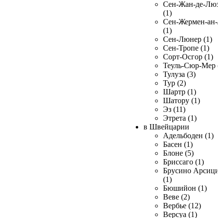
Сен-Жан-де-Лю
(1)
Сен-Жермен-ан
(1)
Сен-Люнер (1)
Сен-Тропе (1)
Сорт-Осгор (1)
Теуль-Сюр-Мер 
Тулуза (3)
Тур (2)
Шартр (1)
Шатору (1)
Эз (11)
Этрета (1)
в Швейцарии
Адельбоден (1)
Басен (1)
Блоне (5)
Бриссаго (1)
Брусино Арсиц
(1)
Бюшийон (1)
Веве (2)
Вербье (12)
Версуа (1)