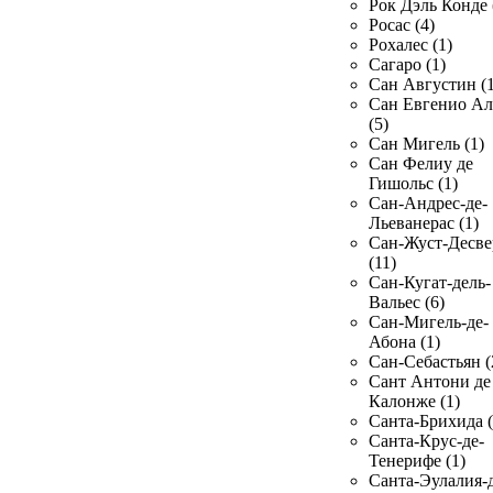
Рок Дэль Конде 
Росас (4)
Рохалес (1)
Сагаро (1)
Сан Августин (1
Сан Евгенио Ал
(5)
Сан Мигель (1)
Сан Фелиу де
Гишольс (1)
Сан-Андрес-де-
Льеванерас (1)
Сан-Жуст-Десве
(11)
Сан-Кугат-дель-
Вальес (6)
Сан-Мигель-де-
Абона (1)
Сан-Себастьян (
Сант Антони де
Калонже (1)
Санта-Брихида (
Санта-Крус-де-
Тенерифе (1)
Санта-Эулалия-д