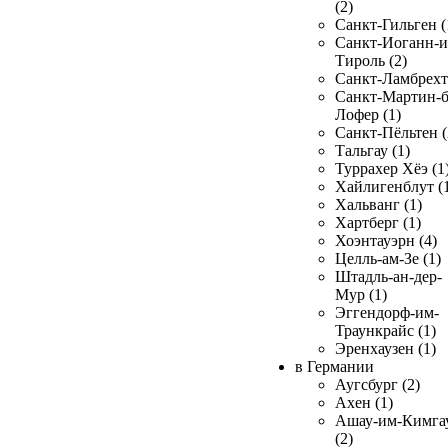
(2)
Санкт-Гильген (
Санкт-Иоганн-и
Тироль (2)
Санкт-Ламбрехт 
Санкт-Мартин-б
Лофер (1)
Санкт-Пёльтен (
Тальгау (1)
Туррахер Хёэ (1
Хайлигенблут (
Хальванг (1)
Хартберг (1)
Хоэнтауэрн (4)
Целль-ам-Зе (1)
Штадль-ан-дер-
Мур (1)
Эггендорф-им-
Траункрайс (1)
Эренхаузен (1)
в Германии
Аугсбург (2)
Ахен (1)
Ашау-им-Кимга
(2)