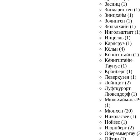
Засниц (1)
Зигмаринген (1)
Зинцхайм (1)
Золинген (1)
Зюльцхайн (1)
Ингольштадт (1
Инцелль (1)
Карлсруэ (1)
Кёльн (4)
Кёнигштайн (1)
Кёнигштайн-
Таунус (1)
Кронберг (1)
Леверкузен (1)
Лейпциг (2)
Луфткурорт-
Люкендорф (1)
Мюльхайм-на-Р
(1)
Мюнхен (20)
Николасзее (1)
Нойзес (1)
Нюрнберг (2)
Обераммергау (3
Ойтин (1)