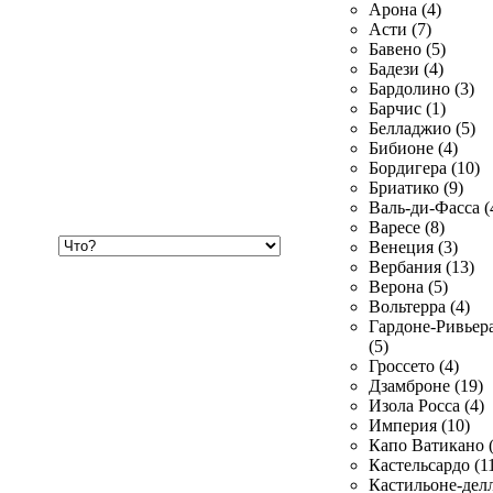
Арона (4)
Асти (7)
Бавено (5)
Бадези (4)
Бардолино (3)
Барчис (1)
Белладжио (5)
Бибионе (4)
Бордигера (10)
Бриатико (9)
Валь-ди-Фасса (
Варесе (8)
Хочу
Венеция (3)
купить
Вербания (13)
Верона (5)
Вольтерра (4)
Гардоне-Ривьер
(5)
Гроссето (4)
Дзамброне (19)
Изола Росса (4)
Империя (10)
Капо Ватикано (
Кастельсардо (1
Кастильоне-делл