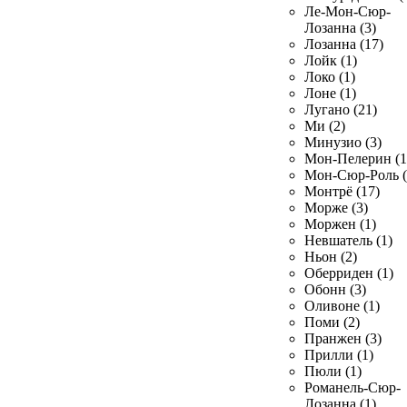
Ле-Мон-Сюр-
Лозанна (3)
Лозанна (17)
Лойк (1)
Локо (1)
Лоне (1)
Лугано (21)
Ми (2)
Минузио (3)
Мон-Пелерин (1
Мон-Сюр-Роль (
Монтрё (17)
Морже (3)
Моржен (1)
Невшатель (1)
Ньон (2)
Оберриден (1)
Обонн (3)
Оливоне (1)
Поми (2)
Пранжен (3)
Прилли (1)
Пюли (1)
Романель-Сюр-
Лозанна (1)