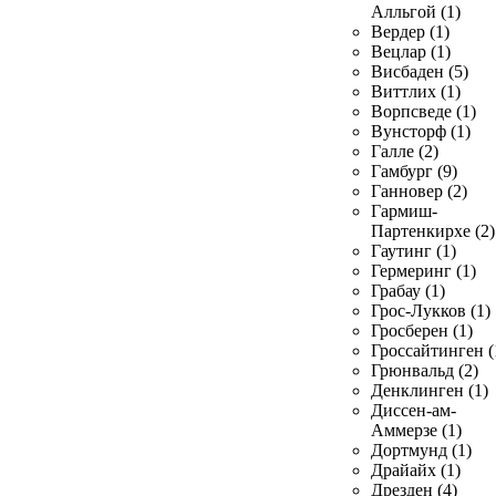
Алльгой (1)
Вердер (1)
Вецлар (1)
Висбаден (5)
Виттлих (1)
Ворпсведе (1)
Вунсторф (1)
Галле (2)
Гамбург (9)
Ганновер (2)
Гармиш-
Партенкирхе (2)
Гаутинг (1)
Гермеринг (1)
Грабау (1)
Грос-Лукков (1)
Гросберен (1)
Гроссайтинген (
Грюнвальд (2)
Денклинген (1)
Диссен-ам-
Аммерзе (1)
Дортмунд (1)
Драйайх (1)
Дрезден (4)