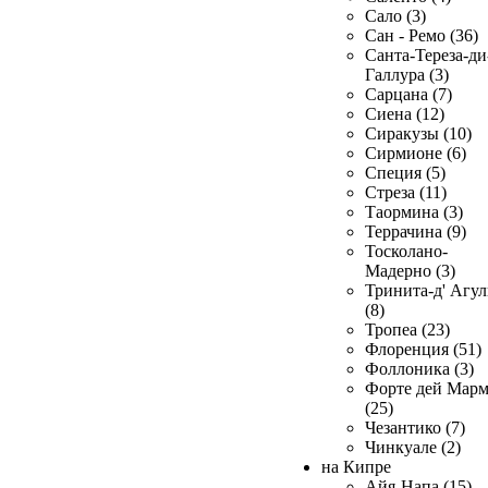
Сало (3)
Сан - Ремо (36)
Санта-Тереза-ди
Галлура (3)
Сарцана (7)
Сиена (12)
Сиракузы (10)
Сирмионе (6)
Специя (5)
Стреза (11)
Таормина (3)
Террачина (9)
Тосколано-
Мадерно (3)
Тринита-д' Агул
(8)
Тропеа (23)
Флоренция (51)
Фоллоника (3)
Форте дей Мар
(25)
Чезантико (7)
Чинкуале (2)
на Кипре
Айя-Напа (15)