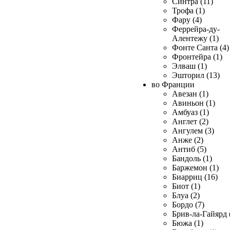
Синтра (11)
Трофа (1)
Фару (4)
Феррейра-ду-
Алентежу (1)
Фонте Санта (4)
Фронтейра (1)
Элваш (1)
Эшторил (13)
во Франции
Авезан (1)
Авиньон (1)
Амбуаз (1)
Англет (2)
Ангулем (3)
Анже (2)
Антиб (5)
Бандоль (1)
Баржемон (1)
Биарриц (16)
Биот (1)
Блуа (2)
Бордо (7)
Брив-ла-Гайярд 
Бюжа (1)