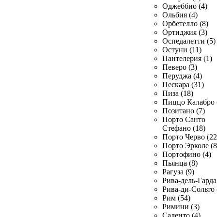
Оджеббио (4)
Ольбия (4)
Орбетелло (8)
Ортиджия (3)
Оспедалетти (5)
Остуни (11)
Пантелерия (1)
Певеро (3)
Перуджа (4)
Пескара (31)
Пиза (18)
Пиццо Калабро 
Позитано (7)
Порто Санто
Стефано (18)
Порто Черво (22
Порто Эрколе (8
Портофино (4)
Пьянца (8)
Рагуза (9)
Рива-дель-Гарда 
Рива-ди-Сольто 
Рим (54)
Римини (3)
Саленто (4)