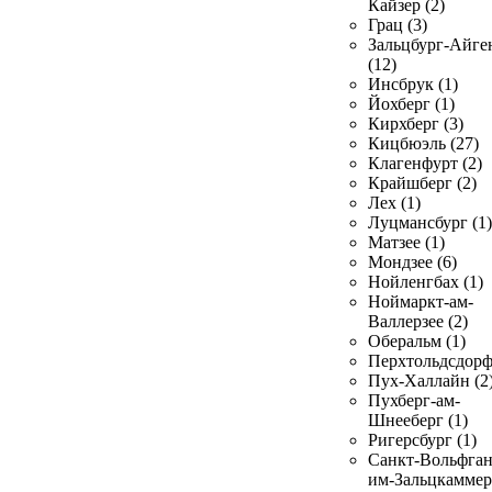
Кайзер (2)
Грац (3)
Зальцбург-Айге
(12)
Инсбрук (1)
Йохберг (1)
Кирхберг (3)
Кицбюэль (27)
Клагенфурт (2)
Крайшберг (2)
Лех (1)
Луцмансбург (1)
Матзее (1)
Мондзее (6)
Нойленгбах (1)
Ноймаркт-ам-
Валлерзее (2)
Оберальм (1)
Перхтольдсдорф
Пух-Халлайн (2
Пухберг-ам-
Шнееберг (1)
Ригерсбург (1)
Санкт-Вольфган
им-Зальцкаммер