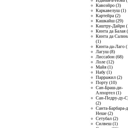
Иданья-а-Нова (
Кавоэйро (3)
Каркавелуш (1)
Картейра (2)
Кашкайш (29)
Каштру-Дайри (
Кинта да Балая (
Кинта да Салин
(1)
Кинта-да-Лаго (
Лагуш (8)
Лиссабон (68)
Лоле (12)
Майя (1)
Набу (1)
Парражил (2)
Порту (10)
Сан-Браш-ди-
Алпортел (1)
Сан-Педру-ду-С
(2)
Санта-Барбара-д
Неше (2)
Сетубал (2)
Силвеш (1)