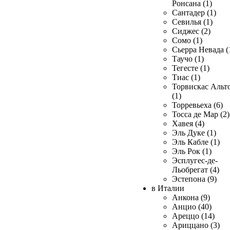
Ронсана (1)
Сантадер (1)
Севилья (1)
Сиджес (2)
Сомо (1)
Сьерра Невада (
Таучо (1)
Тегесте (1)
Тиас (1)
Торвискас Альт
(1)
Торревьеха (6)
Тосса де Мар (2)
Хавея (4)
Эль Дуке (1)
Эль Кабле (1)
Эль Рок (1)
Эсплугес-де-
Льобрегат (4)
Эстепона (9)
в Италии
Анкона (9)
Анцио (40)
Ареццо (14)
Ариццано (3)