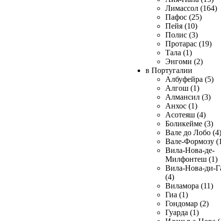
Лимассол (164)
Пафос (25)
Пейя (10)
Полис (3)
Протарас (19)
Тала (1)
Энгоми (2)
в Португалии
Албуфейра (5)
Алгош (1)
Алмансил (3)
Анхос (1)
Асотеяш (4)
Боликейме (3)
Вале до Лобо (4
Вале-Формозу (
Вила-Нова-де-
Милфонтеш (1)
Вила-Нова-ди-Г
(4)
Виламора (11)
Гиа (1)
Гондомар (2)
Гуарда (1)