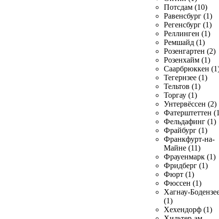
Потсдам (10)
Равенсбург (1)
Регенсбург (1)
Реллинген (1)
Ремшайд (1)
Розенгартен (2)
Розенхайм (1)
Саарбрюккен (1
Тегернзее (1)
Тельтов (1)
Торгау (1)
Унтервёссен (2)
Фатерштеттен (1
Фельдафинг (1)
Фрайбург (1)
Франкфурт-на-
Майне (11)
Фрауенмарк (1)
Фридберг (1)
Фюрт (1)
Фюссен (1)
Хагнау-Бодензе
(1)
Хехендорф (1)
Хильтер-ам-