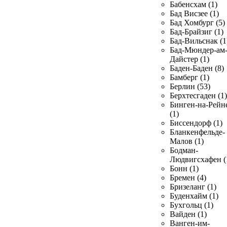
Бабенсхам (1)
Бад Висзее (1)
Бад Хомбург (5)
Бад-Брайзиг (1)
Бад-Вильснак (1
Бад-Мюндер-ам
Дайстер (1)
Баден-Баден (8)
Бамберг (1)
Берлин (53)
Берхтесгаден (1)
Бинген-на-Рейн
(1)
Биссендорф (1)
Бланкенфельде-
Малов (1)
Бодман-
Людвигсхафен (
Бонн (1)
Бремен (4)
Бризеланг (1)
Буденхайм (1)
Бухгольц (1)
Вайден (1)
Ванген-им-