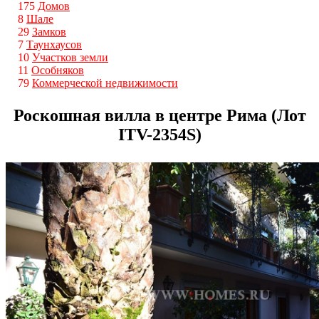
175
Домов
8
Шале
29
Замков
7
Таунхаусов
10
Участков земли
11
Особняков
79
Коммерческой недвижимости
Роскошная вилла в центре Рима (Лот
ITV-2354S)