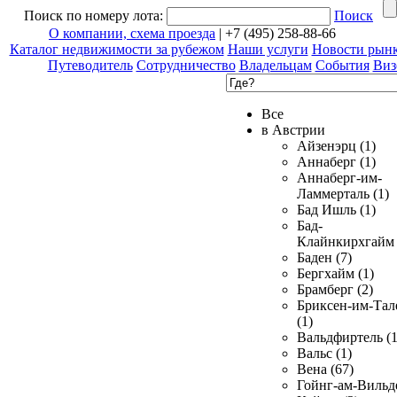
Поиск по номеру лота:
Поиск
О компании, схема проезда
| +7 (495) 258-88-66
Каталог недвижимости за рубежом
Наши услуги
Новости рын
Путеводитель
Сотрудничество
Владельцам
События
Виз
Все
в Австрии
Айзенэрц (1)
Аннаберг (1)
Аннаберг-им-
Ламмерталь (1)
Бад Ишль (1)
Бад-
Клайнкирхгайм 
Баден (7)
Бергхайм (1)
Брамберг (2)
Бриксен-им-Тал
(1)
Вальдфиртель (1
Вальс (1)
Вена (67)
Гойнг-ам-Вильд