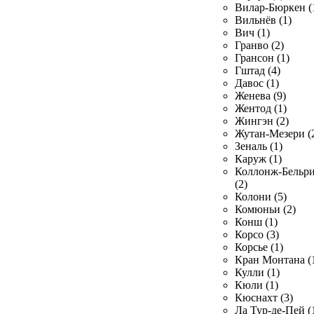
Вилар-Бюркен (
Вильнёв (1)
Вич (1)
Гранво (2)
Грансон (1)
Гштад (4)
Давос (1)
Женева (9)
Жентод (1)
Жингэн (2)
Жутан-Мезери (
Зеналь (1)
Каруж (1)
Коллонж-Бельр
(2)
Колони (5)
Комюньи (2)
Конш (1)
Корсо (3)
Корсье (1)
Кран Монтана (
Кулли (1)
Кюли (1)
Кюснахт (3)
Ла Тур-де-Пей (