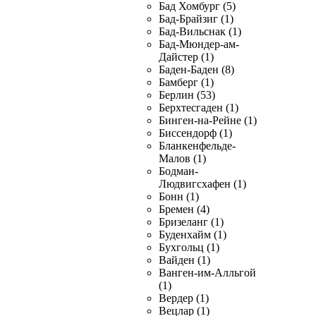
Бад Хомбург (5)
Бад-Брайзиг (1)
Бад-Вильснак (1)
Бад-Мюндер-ам-
Дайстер (1)
Баден-Баден (8)
Бамберг (1)
Берлин (53)
Берхтесгаден (1)
Бинген-на-Рейне (1)
Биссендорф (1)
Бланкенфельде-
Малов (1)
Бодман-
Людвигсхафен (1)
Бонн (1)
Бремен (4)
Бризеланг (1)
Буденхайм (1)
Бухгольц (1)
Вайден (1)
Ванген-им-Алльгой
(1)
Вердер (1)
Вецлар (1)