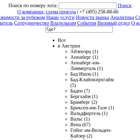
Поиск по номеру лота:
Поиск
О компании, схема проезда
| +7 (495) 258-88-66
ижимости за рубежом
Наши услуги
Новости рынка
Аналитика
Ст
дитель
Сотрудничество
Владельцам
События
Визовый отдел
О к
Все
в Австрии
Айзенэрц (1)
Аннаберг (1)
Аннаберг-им-
Ламмерталь (1)
Бад Ишль (1)
Бад-Клайнкирхгайм
(5)
Баден (7)
Бергхайм (1)
Брамберг (2)
Бриксен-им-Тале (1)
Вальдфиртель (1)
Вальс (1)
Вена (67)
Гойнг-ам-Вильден-
Кайзер (2)