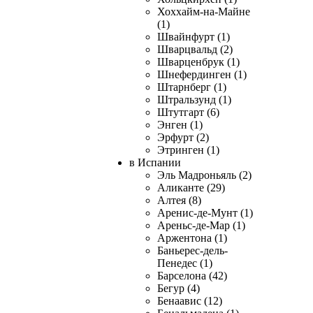
Хоххайм-на-Майне
(1)
Швайнфурт (1)
Шварцвальд (2)
Шварценбрук (1)
Шнефердинген (1)
Штарнберг (1)
Штральзунд (1)
Штутгарт (6)
Энген (1)
Эрфурт (2)
Этринген (1)
в Испании
Эль Мадроньяль (2)
Аликанте (29)
Алтея (8)
Аренис-де-Мунт (1)
Ареньс-де-Мар (1)
Аржентона (1)
Баньерес-дель-
Пенедес (1)
Барселона (42)
Бегур (4)
Бенаавис (12)