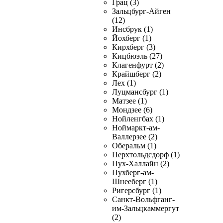
Грац (3)
Зальцбург-Айген
(12)
Инсбрук (1)
Йохберг (1)
Кирхберг (3)
Кицбюэль (27)
Клагенфурт (2)
Крайшберг (2)
Лех (1)
Луцмансбург (1)
Матзее (1)
Мондзее (6)
Нойленгбах (1)
Ноймаркт-ам-
Валлерзее (2)
Оберальм (1)
Перхтольдсдорф (1)
Пух-Халлайн (2)
Пухберг-ам-
Шнееберг (1)
Ригерсбург (1)
Санкт-Вольфганг-
им-Зальцкаммергут
(2)