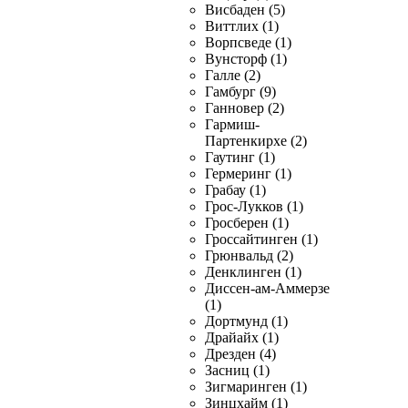
Висбаден (5)
Виттлих (1)
Ворпсведе (1)
Вунсторф (1)
Галле (2)
Гамбург (9)
Ганновер (2)
Гармиш-
Партенкирхе (2)
Гаутинг (1)
Гермеринг (1)
Грабау (1)
Грос-Лукков (1)
Гросберен (1)
Гроссайтинген (1)
Грюнвальд (2)
Денклинген (1)
Диссен-ам-Аммерзе
(1)
Дортмунд (1)
Драйайх (1)
Дрезден (4)
Засниц (1)
Зигмаринген (1)
Зинцхайм (1)