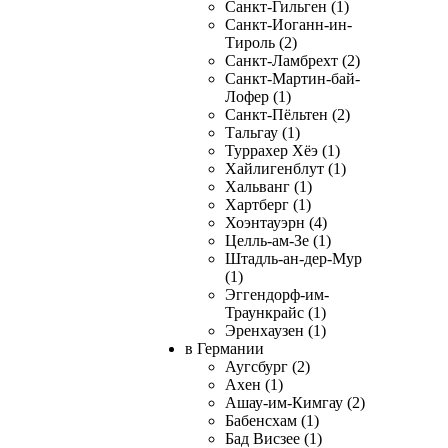
Санкт-Гильген (1)
Санкт-Иоганн-ин-
Тироль (2)
Санкт-Ламбрехт (2)
Санкт-Мартин-бай-
Лофер (1)
Санкт-Пёльтен (2)
Тальгау (1)
Туррахер Хёэ (1)
Хайлигенблут (1)
Хальванг (1)
Хартберг (1)
Хоэнтауэрн (4)
Целль-ам-Зе (1)
Штадль-ан-дер-Мур
(1)
Эггендорф-им-
Траункрайс (1)
Эренхаузен (1)
в Германии
Аугсбург (2)
Ахен (1)
Ашау-им-Кимгау (2)
Бабенсхам (1)
Бад Висзее (1)