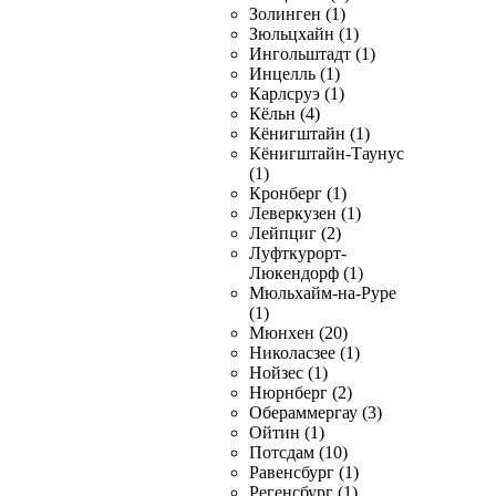
Золинген (1)
Зюльцхайн (1)
Ингольштадт (1)
Инцелль (1)
Карлсруэ (1)
Кёльн (4)
Кёнигштайн (1)
Кёнигштайн-Таунус
(1)
Кронберг (1)
Леверкузен (1)
Лейпциг (2)
Луфткурорт-
Люкендорф (1)
Мюльхайм-на-Руре
(1)
Мюнхен (20)
Николасзее (1)
Нойзес (1)
Нюрнберг (2)
Обераммергау (3)
Ойтин (1)
Потсдам (10)
Равенсбург (1)
Регенсбург (1)