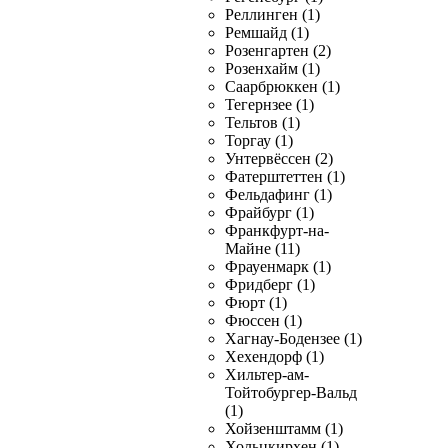
Реллинген (1)
Ремшайд (1)
Розенгартен (2)
Розенхайм (1)
Саарбрюккен (1)
Тегернзее (1)
Тельтов (1)
Торгау (1)
Унтервёссен (2)
Фатерштеттен (1)
Фельдафинг (1)
Фрайбург (1)
Франкфурт-на-
Майне (11)
Фрауенмарк (1)
Фридберг (1)
Фюрт (1)
Фюссен (1)
Хагнау-Бодензее (1)
Хехендорф (1)
Хильтер-ам-
Тойтобургер-Вальд
(1)
Хойзенштамм (1)
Хольцкирхен (1)