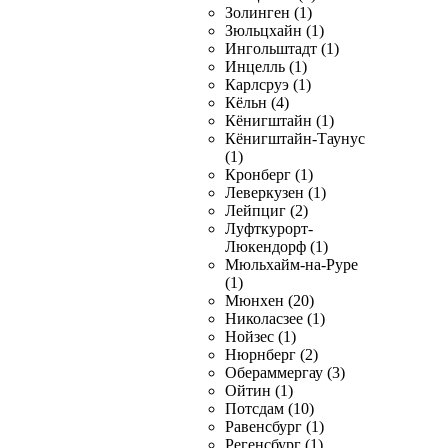
Золинген (1)
Зюльцхайн (1)
Ингольштадт (1)
Инцелль (1)
Карлсруэ (1)
Кёльн (4)
Кёнигштайн (1)
Кёнигштайн-Таунус
(1)
Кронберг (1)
Леверкузен (1)
Лейпциг (2)
Луфткурорт-
Люкендорф (1)
Мюльхайм-на-Руре
(1)
Мюнхен (20)
Николасзее (1)
Нойзес (1)
Нюрнберг (2)
Обераммергау (3)
Ойтин (1)
Потсдам (10)
Равенсбург (1)
Регенсбург (1)