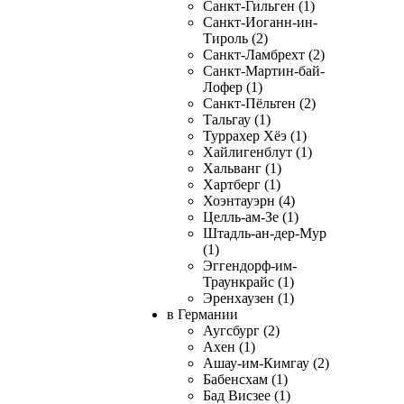
Санкт-Гильген (1)
Санкт-Иоганн-ин-
Тироль (2)
Санкт-Ламбрехт (2)
Санкт-Мартин-бай-
Лофер (1)
Санкт-Пёльтен (2)
Тальгау (1)
Туррахер Хёэ (1)
Хайлигенблут (1)
Хальванг (1)
Хартберг (1)
Хоэнтауэрн (4)
Целль-ам-Зе (1)
Штадль-ан-дер-Мур
(1)
Эггендорф-им-
Траункрайс (1)
Эренхаузен (1)
в Германии
Аугсбург (2)
Ахен (1)
Ашау-им-Кимгау (2)
Бабенсхам (1)
Бад Висзее (1)