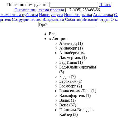
Поиск по номеру лота:
Поиск
О компании, схема проезда
| +7 (495) 258-88-66
ижимости за рубежом
Наши услуги
Новости рынка
Аналитика
Ст
дитель
Сотрудничество
Владельцам
События
Визовый отдел
О к
Все
в Австрии
Айзенэрц (1)
Аннаберг (1)
Аннаберг-им-
Ламмерталь (1)
Бад Ишль (1)
Бад-Клайнкирхгайм
(5)
Баден (7)
Бергхайм (1)
Брамберг (2)
Бриксен-им-Тале (1)
Вальдфиртель (1)
Вальс (1)
Вена (67)
Гойнг-ам-Вильден-
Кайзер (2)