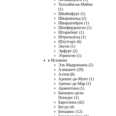
Хоххайм-на-Майне
(1)
Швайнфурт (1)
Шварцвальд (2)
Шварценбрук (1)
Шнефердинген (1)
Штарнберг (1)
Штральзунд (1)
Штутгарт (6)
Энген (1)
Эрфурт (2)
Этринген (1)
в Испании
Эль Мадроньяль (2)
Аликанте (29)
Алтея (8)
Аренис-де-Мунт (1)
Ареньс-де-Мар (1)
Аржентона (1)
Баньерес-дель-
Пенедес (1)
Барселона (42)
Бегур (4)
Бенаавис (12)