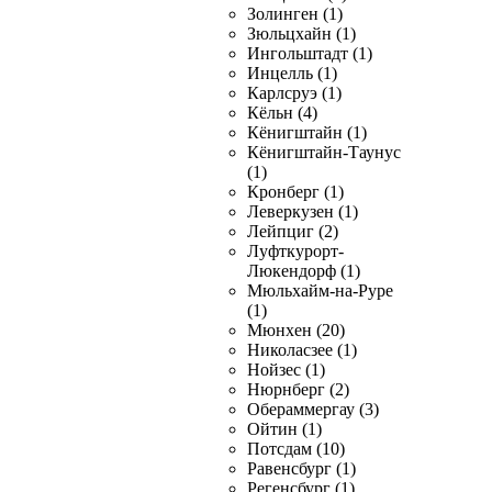
Золинген (1)
Зюльцхайн (1)
Ингольштадт (1)
Инцелль (1)
Карлсруэ (1)
Кёльн (4)
Кёнигштайн (1)
Кёнигштайн-Таунус
(1)
Кронберг (1)
Леверкузен (1)
Лейпциг (2)
Луфткурорт-
Люкендорф (1)
Мюльхайм-на-Руре
(1)
Мюнхен (20)
Николасзее (1)
Нойзес (1)
Нюрнберг (2)
Обераммергау (3)
Ойтин (1)
Потсдам (10)
Равенсбург (1)
Регенсбург (1)