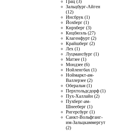
Грац (3)
Зальцбург-Айген
(12)
Инсбрук (1)
Йохберг (1)
Кирхберг (3)
Кицбюэль (27)
Клагенфурт (2)
Крайшберг (2)
Лех (1)
Луцмансбург (1)
Матзее (1)
Мондзее (6)
Нойленгбах (1)
Ноймаркт-ам-
Валлерзее (2)
Оберальм (1)
Перхтольдсдорф (1)
Пух-Халлайн (2)
Пухберг-ам-
Шнееберг (1)
Ригерсбург (1)
Санкт-Вольфганг-
им-Зальцкаммергут
(2)