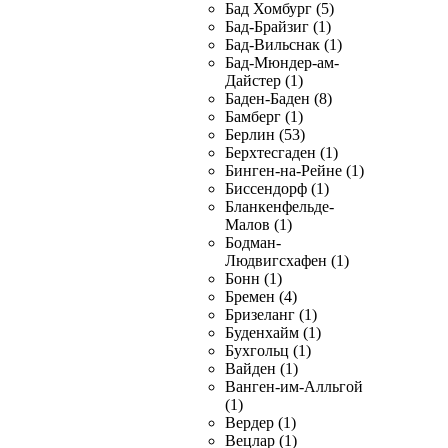
Бад Хомбург (5)
Бад-Брайзиг (1)
Бад-Вильснак (1)
Бад-Мюндер-ам-
Дайстер (1)
Баден-Баден (8)
Бамберг (1)
Берлин (53)
Берхтесгаден (1)
Бинген-на-Рейне (1)
Биссендорф (1)
Бланкенфельде-
Малов (1)
Бодман-
Людвигсхафен (1)
Бонн (1)
Бремен (4)
Бризеланг (1)
Буденхайм (1)
Бухгольц (1)
Вайден (1)
Ванген-им-Алльгой
(1)
Вердер (1)
Вецлар (1)