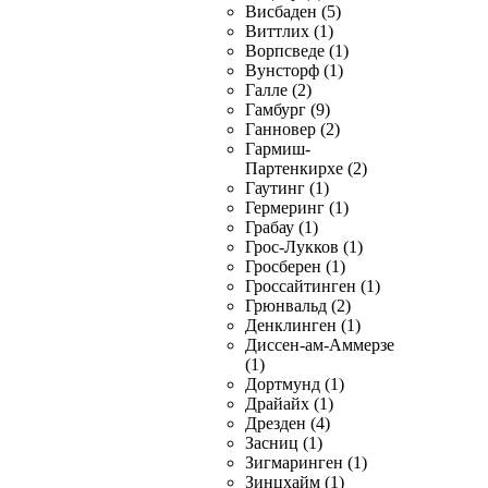
Висбаден (5)
Виттлих (1)
Ворпсведе (1)
Вунсторф (1)
Галле (2)
Гамбург (9)
Ганновер (2)
Гармиш-
Партенкирхе (2)
Гаутинг (1)
Гермеринг (1)
Грабау (1)
Грос-Лукков (1)
Гросберен (1)
Гроссайтинген (1)
Грюнвальд (2)
Денклинген (1)
Диссен-ам-Аммерзе
(1)
Дортмунд (1)
Драйайх (1)
Дрезден (4)
Засниц (1)
Зигмаринген (1)
Зинцхайм (1)