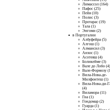
Лимассол (164)
Пафос (25)
Пейя (10)
Полис (3)
Протарас (19)
Тала (1)
Энгоми (2)
в Португалии
Албуфейра (5)
Алгош (1)
Алмансил (3)
Анхос (1)
Асотеяш (4)
Боликейме (3)
Вале до Лобо (4
Вале-Формозу (
Вила-Нова-де-
Милфонтеш (1)
Вила-Нова-ди-Г
(4)
Виламора (11)
Гиа (1)
Гондомар (2)
Гуарда (1)