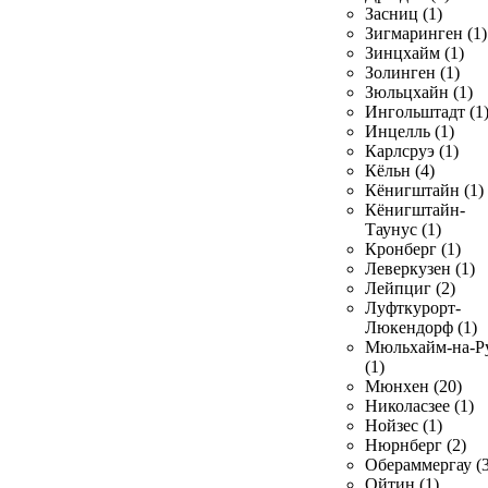
Засниц (1)
Зигмаринген (1)
Зинцхайм (1)
Золинген (1)
Зюльцхайн (1)
Ингольштадт (1
Инцелль (1)
Карлсруэ (1)
Кёльн (4)
Кёнигштайн (1)
Кёнигштайн-
Таунус (1)
Кронберг (1)
Леверкузен (1)
Лейпциг (2)
Луфткурорт-
Люкендорф (1)
Мюльхайм-на-Р
(1)
Мюнхен (20)
Николасзее (1)
Нойзес (1)
Нюрнберг (2)
Обераммергау (3
Ойтин (1)