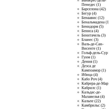
Баньерес-дель-
Пенедес (1)
Барселона (42)
Бегур (4)
Бенаавис (12)
Бенальмадена (1
Бенидорм (5)
Бениса (4)
Бенитачель (3)
Бланес (3)
Валь-де-Сан-
Висенте (1)
Гольф-дель-Сур 
Гуим (1)
Дения (1)
Деэса де
Кампоамор (1)
Ибица (4)
Кабо Роч (4)
Кабрера-де-Мар 
Кабрилс (1)
Кальдас-де-
Малавелья (4)
Кальпе (22)
Камбрильс (2)