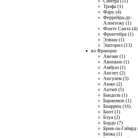
Синтра (11)
Трофа (1)
Фару (4)
Феррейра-ду-
Алентежу (1)
Фонте Санта (4)
Фронтейра (1)
Элваш (1)
Эшторил (13)
во Франции
Авезан (1)
Авиньон (1)
Амбуаз (1)
Англет (2)
Ангулем (3)
Анже (2)
Антиб (5)
Бандоль (1)
Баржемон (1)
Биарриц (16)
Биот (1)
Блуа (2)
Бордо (7)
Брив-ла-Гайярд 
Бюжа (1)