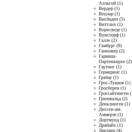
Алльгой (1)
Вердер (1)
Вецлар (1)
Висбаден (5)
Виттлих (1)
Ворпсведе (1)
Вунсторф (1)
Галле (2)
Гамбург (9)
Ганновер (2)
Гармиш-
Партенкирхе (2)
Гаутинг (1)
Гермеринг (1)
Грабау (1)
Грос-Лукков (1)
Гросберен (1)
Гроссайтинген (
Грюнвальд (2)
Денклинген (1)
Диссен-ам-
Аммерзе (1)
Дортмунд (1)
Драйайх (1)
Дрезден (4)