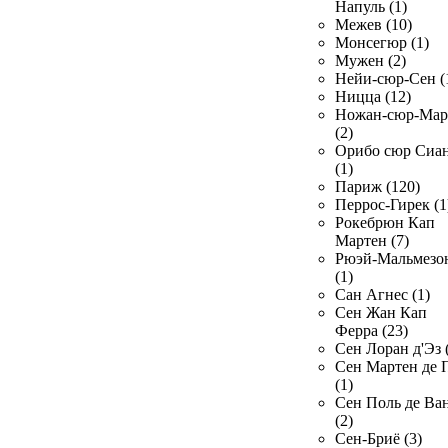
Напуль (1)
Межев (10)
Монсегюр (1)
Мужен (2)
Нейи-сюр-Сен (
Ницца (12)
Ножан-сюр-Ма
(2)
Орибо сюр Сиа
(1)
Париж (120)
Перрос-Гирек (1
Рокебрюн Кап
Мартен (7)
Рюэй-Мальмезо
(1)
Сан Агнес (1)
Сен Жан Кап
Ферра (23)
Сен Лоран д'Эз 
Сен Мартен де 
(1)
Сен Поль де Ва
(2)
Сен-Бриё (3)