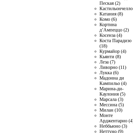
Пеская (2)
Кастильончелло 
Катания (8)
Комо (6)
Кортина
д’Ампеццо (2)
Косенза (4)
Коста Парадизо
(18)
Курмайор (4)
Кьянти (8)
Леза (7)
Ливорно (11)
Лукка (6)
Мадонна ди
Кампильо (4)
Марина-ди-
Каулония (5)
Марсала (3)
Мессина (5)
Милан (10)
Монте
Арджентарио (4
Неббьюно (3)
Неттуно (9)