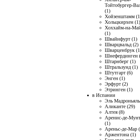
Тойтобургер-Ва
(1)
Хойзенштамм (1
Хольцкирхен (1
Хоххайм-на-Ма
(1)
Швайнфурт (1)
Шварцвальд (2)
Шварценбрук (1
Шнефердинген (
Штарнберг (1)
Штральзунд (1)
Штутгарт (6)
Энген (1)
Эрфурт (2)
Этринген (1)
в Испании
Эль Мадроньяль 
Аликанте (29)
Алтея (8)
Аренис-де-Мун
(1)
Ареньс-де-Мар (
Аржентона (1)