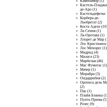
Кампоамор (1)
Кастель-Пладжа
де-Аро (1)
Кастельдефельс 
Корбера-де-
Льобрегат (2)
Коста Адехе (10
Ла Сения (1)
Ла-Оротава (1)
Ллорет де Мар (
Лос Кристианос 
Лос Менорес (1)
Мадрид (4)
Малага (23)
Марбелья (46)
Мас Фуматас (1)
Мачер (1)
Морайра (3)
Ондаррибия (2)
Оропеса дель М
(2)
Пау (1)
Плайя Бланка (1
Пунта Прима (5
Розес (9)