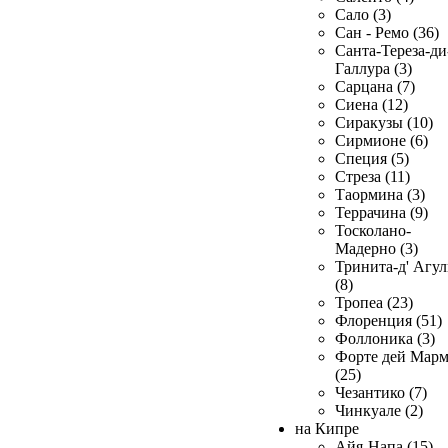
Сало (3)
Сан - Ремо (36)
Санта-Тереза-ди
Галлура (3)
Сарцана (7)
Сиена (12)
Сиракузы (10)
Сирмионе (6)
Специя (5)
Стреза (11)
Таормина (3)
Террачина (9)
Тосколано-
Мадерно (3)
Тринита-д' Агул
(8)
Тропеа (23)
Флоренция (51)
Фоллоника (3)
Форте дей Мар
(25)
Чезантико (7)
Чинкуале (2)
на Кипре
Айя-Напа (15)