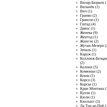
Вилар-Бюркен (
Вильнёв (1)
Вич (1)
Гранво (2)
Грансон (1)
Гштад (4)
Давос (1)
Женева (9)
Жентод (1)
Жингэн (2)
Жутан-Мезери (
Зеналь (1)
Каруж (1)
Коллонж-Бельр
(2)
Колони (5)
Комюньи (2)
Конш (1)
Корсо (3)
Корсье (1)
Кран Монтана (
Кулли (1)
Кюли (1)
Кюснахт (3)
Ла Тур-де-Пей (