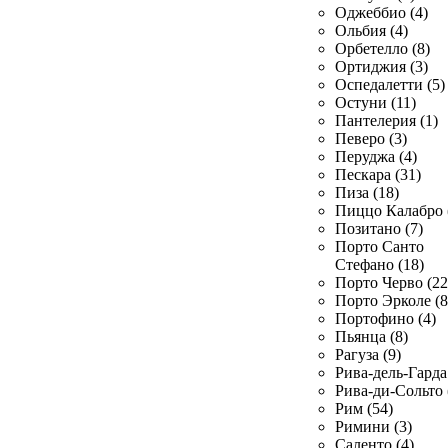
Оджеббио (4)
Ольбия (4)
Орбетелло (8)
Ортиджия (3)
Оспедалетти (5)
Остуни (11)
Пантелерия (1)
Певеро (3)
Перуджа (4)
Пескара (31)
Пиза (18)
Пиццо Калабро 
Позитано (7)
Порто Санто
Стефано (18)
Порто Черво (22
Порто Эрколе (8
Портофино (4)
Пьянца (8)
Рагуза (9)
Рива-дель-Гарда 
Рива-ди-Сольто 
Рим (54)
Римини (3)
Саленто (4)