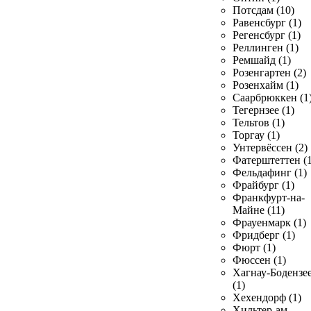
Потсдам (10)
Равенсбург (1)
Регенсбург (1)
Реллинген (1)
Ремшайд (1)
Розенгартен (2)
Розенхайм (1)
Саарбрюккен (1
Тегернзее (1)
Тельтов (1)
Торгау (1)
Унтервёссен (2)
Фатерштеттен (1
Фельдафинг (1)
Фрайбург (1)
Франкфурт-на-
Майне (11)
Фрауенмарк (1)
Фридберг (1)
Фюрт (1)
Фюссен (1)
Хагнау-Бодензе
(1)
Хехендорф (1)
Хильтер-ам-