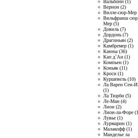
Вальбонн (1)
Вернон (2)
Вилле-сюр-Мер 
Вильфранш сюр
Мер (5)
Довиль (7)
Дордонь (7)
Драгиньян (2)
Камбремер (1)
Канны (36)
Кап д`Аи (1)
Компьен (1)
Коньяк (11)
Кроси (1)
Куршевель (10)
Ла Варен Сен-И
(1)
Ла Тюрби (5)
Ле-Ман (4)
Лион (2)
Лион-ла-Форе (1
Лувье (1)
Лурмарин (1)
Малакофф (1)
Манделье ла