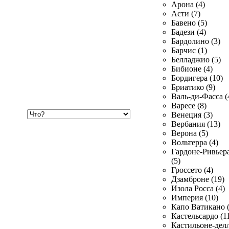
Арона (4)
Асти (7)
Бавено (5)
Бадези (4)
Бардолино (3)
Барчис (1)
Белладжио (5)
Бибионе (4)
Бордигера (10)
Бриатико (9)
Валь-ди-Фасса (
Варесе (8)
Хочу
Венеция (3)
купить
Вербания (13)
Верона (5)
Вольтерра (4)
Гардоне-Ривьер
(5)
Гроссето (4)
Дзамброне (19)
Изола Росса (4)
Империя (10)
Капо Ватикано (
Кастельсардо (1
Кастильоне-делл