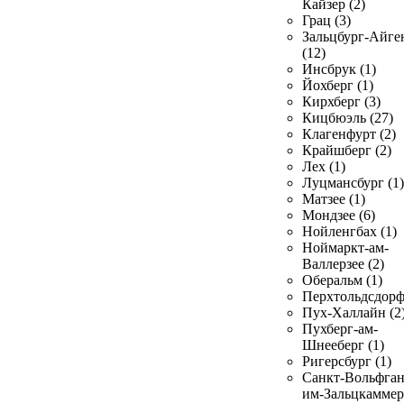
Кайзер (2)
Грац (3)
Зальцбург-Айге
(12)
Инсбрук (1)
Йохберг (1)
Кирхберг (3)
Кицбюэль (27)
Клагенфурт (2)
Крайшберг (2)
Лех (1)
Луцмансбург (1)
Матзее (1)
Мондзее (6)
Нойленгбах (1)
Ноймаркт-ам-
Валлерзее (2)
Оберальм (1)
Перхтольдсдорф
Пух-Халлайн (2
Пухберг-ам-
Шнееберг (1)
Ригерсбург (1)
Санкт-Вольфган
им-Зальцкаммер