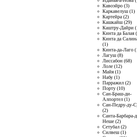
Иданья-а-Нова (
Кавоэйро (3)
Каркавелуш (1)
Картейра (2)
Кашкайш (29)
Каштру-Дайри (
Кинта да Балая (
Кинта да Салин
(1)
Кинта-да-Лаго (
Лагуш (8)
Лиссабон (68)
Лоле (12)
Майя (1)
Набу (1)
Парражил (2)
Порту (10)
Сан-Браш-ди-
Алпортел (1)
Сан-Педру-ду-С
(2)
Санта-Барбара-д
Неше (2)
Сетубал (2)
Силвеш (1)