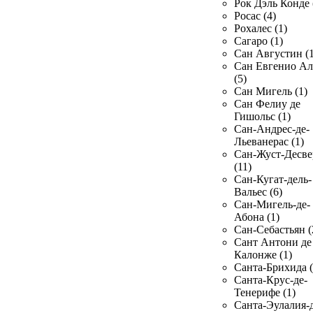
Рок Дэль Конде 
Росас (4)
Рохалес (1)
Сагаро (1)
Сан Августин (1
Сан Евгенио Ал
(5)
Сан Мигель (1)
Сан Фелиу де
Гишольс (1)
Сан-Андрес-де-
Льеванерас (1)
Сан-Жуст-Десве
(11)
Сан-Кугат-дель-
Вальес (6)
Сан-Мигель-де-
Абона (1)
Сан-Себастьян (
Сант Антони де
Калонже (1)
Санта-Брихида (
Санта-Крус-де-
Тенерифе (1)
Санта-Эулалия-д