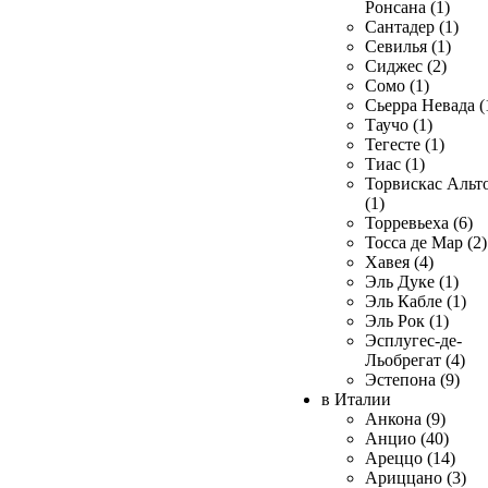
Ронсана (1)
Сантадер (1)
Севилья (1)
Сиджес (2)
Сомо (1)
Сьерра Невада (
Таучо (1)
Тегесте (1)
Тиас (1)
Торвискас Альт
(1)
Торревьеха (6)
Тосса де Мар (2)
Хавея (4)
Эль Дуке (1)
Эль Кабле (1)
Эль Рок (1)
Эсплугес-де-
Льобрегат (4)
Эстепона (9)
в Италии
Анкона (9)
Анцио (40)
Ареццо (14)
Ариццано (3)