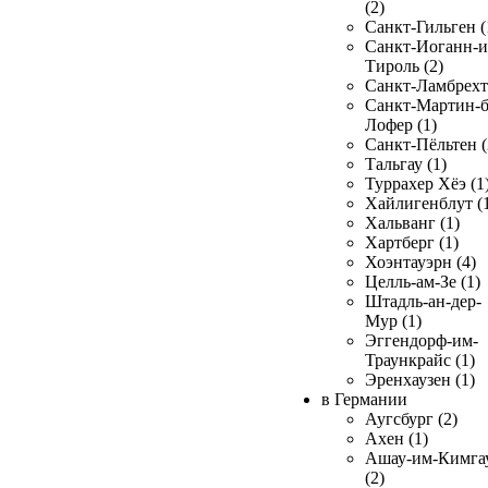
(2)
Санкт-Гильген (
Санкт-Иоганн-и
Тироль (2)
Санкт-Ламбрехт 
Санкт-Мартин-б
Лофер (1)
Санкт-Пёльтен (
Тальгау (1)
Туррахер Хёэ (1
Хайлигенблут (
Хальванг (1)
Хартберг (1)
Хоэнтауэрн (4)
Целль-ам-Зе (1)
Штадль-ан-дер-
Мур (1)
Эггендорф-им-
Траункрайс (1)
Эренхаузен (1)
в Германии
Аугсбург (2)
Ахен (1)
Ашау-им-Кимга
(2)