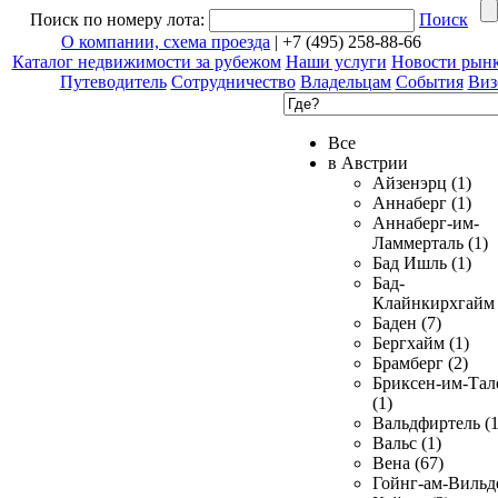
Поиск по номеру лота:
Поиск
О компании, схема проезда
| +7 (495) 258-88-66
Каталог недвижимости за рубежом
Наши услуги
Новости рын
Путеводитель
Сотрудничество
Владельцам
События
Виз
Все
в Австрии
Айзенэрц (1)
Аннаберг (1)
Аннаберг-им-
Ламмерталь (1)
Бад Ишль (1)
Бад-
Клайнкирхгайм 
Баден (7)
Бергхайм (1)
Брамберг (2)
Бриксен-им-Тал
(1)
Вальдфиртель (1
Вальс (1)
Вена (67)
Гойнг-ам-Вильд