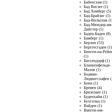
Бабенсхам (1)
Бад Висзее (1)
Бад Хомбург (5)
Бад-Брайзиг (1)
Бад-Вильснак (1
Бад-Мюндер-ам
Дайстер (1)
Баден-Баден (8)
Бамберг (1)
Берлин (53)
Берхтесгаден (1)
Бинген-на-Рейн
(1)
Биссендорф (1)
Бланкенфельде-
Малов (1)
Бодман-
Людвигсхафен (
Бонн (1)
Бремен (4)
Бризеланг (1)
Буденхайм (1)
Бухгольц (1)
Вайден (1)
Ванген-им-