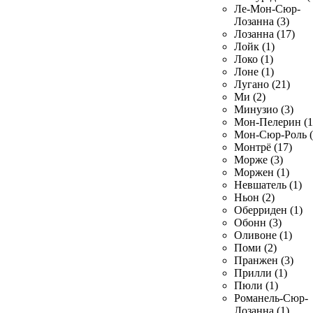
Ле-Мон-Сюр-
Лозанна (3)
Лозанна (17)
Лойк (1)
Локо (1)
Лоне (1)
Лугано (21)
Ми (2)
Минузио (3)
Мон-Пелерин (1
Мон-Сюр-Роль (
Монтрё (17)
Морже (3)
Моржен (1)
Невшатель (1)
Ньон (2)
Оберриден (1)
Обонн (3)
Оливоне (1)
Поми (2)
Пранжен (3)
Прилли (1)
Пюли (1)
Романель-Сюр-
Лозанна (1)