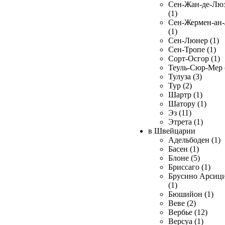
Сен-Жан-де-Лю
(1)
Сен-Жермен-ан
(1)
Сен-Люнер (1)
Сен-Тропе (1)
Сорт-Осгор (1)
Теуль-Сюр-Мер 
Тулуза (3)
Тур (2)
Шартр (1)
Шатору (1)
Эз (11)
Этрета (1)
в Швейцарии
Адельбоден (1)
Басен (1)
Блоне (5)
Бриссаго (1)
Брусино Арсиц
(1)
Бюшийон (1)
Веве (2)
Вербье (12)
Версуа (1)