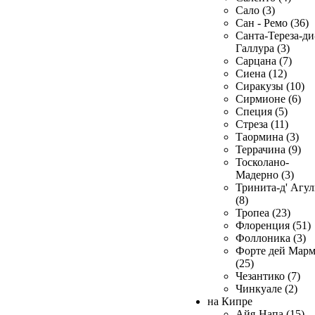
Сало (3)
Сан - Ремо (36)
Санта-Тереза-ди
Галлура (3)
Сарцана (7)
Сиена (12)
Сиракузы (10)
Сирмионе (6)
Специя (5)
Стреза (11)
Таормина (3)
Террачина (9)
Тосколано-
Мадерно (3)
Тринита-д' Агул
(8)
Тропеа (23)
Флоренция (51)
Фоллоника (3)
Форте дей Мар
(25)
Чезантико (7)
Чинкуале (2)
на Кипре
Айя-Напа (15)