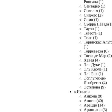
Ронсана (1)
Сантадер (1)
Севилья (1)
Сиджес (2)
Сомо (1)
Сьерра Невада (
Таучо (1)
Тегесте (1)
Тиас (1)
Торвискас Альт
(1)
Торревьеха (6)
Тосса де Мар (2)
Хавея (4)
Эль Дуке (1)
Эль Кабле (1)
Эль Рок (1)
Эсплугес-де-
Льобрегат (4)
Эстепона (9)
в Италии
Анкона (9)
Анцио (40)
Ареццо (14)
Ариццано (3)