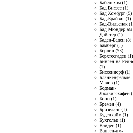
Бабенсхам (1)
Бад Висзее (1)
Бад Хомбург (5)
Бад-Брайзиг (1)
Бад-Вильснак (1
Бад-Мюндер-ам
Дайстер (1)
Баден-Баден (8)
Бамберг (1)
Берлин (53)
Берхтесгаден (1)
Бинген-на-Рейн
(1)
Биссендорф (1)
Бланкенфельде-
Малов (1)
Бодман-
Людвигсхафен (
Бонн (1)
Бремен (4)
Бризеланг (1)
Буденхайм (1)
Бухгольц (1)
Вайден (1)
Ванген-им-