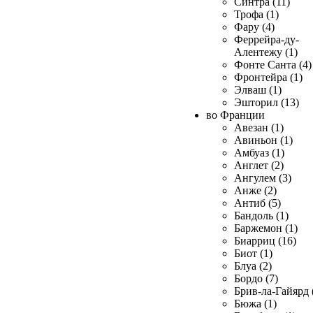
Синтра (11)
Трофа (1)
Фару (4)
Феррейра-ду-
Алентежу (1)
Фонте Санта (4)
Фронтейра (1)
Элваш (1)
Эшторил (13)
во Франции
Авезан (1)
Авиньон (1)
Амбуаз (1)
Англет (2)
Ангулем (3)
Анже (2)
Антиб (5)
Бандоль (1)
Баржемон (1)
Биарриц (16)
Биот (1)
Блуа (2)
Бордо (7)
Брив-ла-Гайярд 
Бюжа (1)