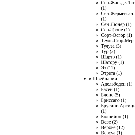
Сен-Жан-де-Лю
(1)
Сен-Жермен-ан
(1)
Сен-Люнер (1)
Сен-Тропе (1)
Сорт-Осгор (1)
Теуль-Сюр-Мер 
Тулуза (3)
Тур (2)
Шартр (1)
Шатору (1)
Эз (11)
Этрета (1)
в Швейцарии
Адельбоден (1)
Басен (1)
Блоне (5)
Бриссаго (1)
Брусино Арсиц
(1)
Бюшийон (1)
Веве (2)
Вербье (12)
Версуа (1)