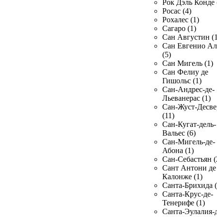
Рок Дэль Конде 
Росас (4)
Рохалес (1)
Сагаро (1)
Сан Августин (1
Сан Евгенио Ал
(5)
Сан Мигель (1)
Сан Фелиу де
Гишольс (1)
Сан-Андрес-де-
Льеванерас (1)
Сан-Жуст-Десве
(11)
Сан-Кугат-дель-
Вальес (6)
Сан-Мигель-де-
Абона (1)
Сан-Себастьян (
Сант Антони де
Калонже (1)
Санта-Брихида (
Санта-Крус-де-
Тенерифе (1)
Санта-Эулалия-д