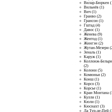
Вилар-Бюркен (
Вильнёв (1)
Вич (1)
Гранво (2)
Грансон (1)
Гштад (4)
Давос (1)
Женева (9)
Жентод (1)
Жингэн (2)
Жутан-Мезери (
Зеналь (1)
Каруж (1)
Коллонж-Бельр
(2)
Колони (5)
Комюньи (2)
Конш (1)
Корсо (3)
Корсье (1)
Кран Монтана (
Кулли (1)
Кюли (1)
Кюснахт (3)
Ла Тур-де-Пей (