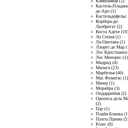
Кампоамор (1)
Кастель-Пладжа
де-Аро (1)
Кастельдефельс 
Корбера-де-
Льобрегат (2)
Коста Адехе (10
Ла Сения (1)
Ла-Оротава (1)
Ллорет де Мар (
Лос Кристианос 
Лос Менорес (1)
Мадрид (4)
Малага (23)
Марбелья (46)
Мас Фуматас (1)
Мачер (1)
Морайра (3)
Ондаррибия (2)
Оропеса дель М
(2)
Пау (1)
Плайя Бланка (1
Пунта Прима (5
Розес (9)