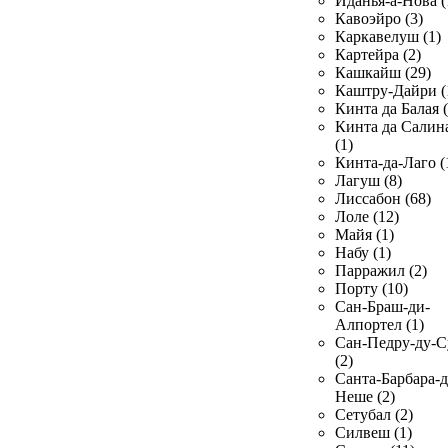
Иданья-а-Нова (
Кавоэйро (3)
Каркавелуш (1)
Картейра (2)
Кашкайш (29)
Каштру-Дайри (
Кинта да Балая (
Кинта да Салин
(1)
Кинта-да-Лаго (
Лагуш (8)
Лиссабон (68)
Лоле (12)
Майя (1)
Набу (1)
Парражил (2)
Порту (10)
Сан-Браш-ди-
Алпортел (1)
Сан-Педру-ду-С
(2)
Санта-Барбара-д
Неше (2)
Сетубал (2)
Силвеш (1)