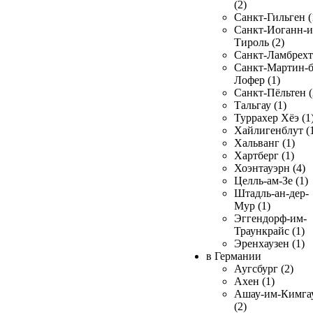
(2)
Санкт-Гильген (
Санкт-Иоганн-и
Тироль (2)
Санкт-Ламбрехт 
Санкт-Мартин-б
Лофер (1)
Санкт-Пёльтен (
Тальгау (1)
Туррахер Хёэ (1
Хайлигенблут (
Хальванг (1)
Хартберг (1)
Хоэнтауэрн (4)
Целль-ам-Зе (1)
Штадль-ан-дер-
Мур (1)
Эггендорф-им-
Траункрайс (1)
Эренхаузен (1)
в Германии
Аугсбург (2)
Ахен (1)
Ашау-им-Кимга
(2)