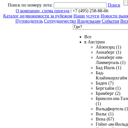
Поиск по номеру лота:
Поиск
О компании, схема проезда
| +7 (495) 258-88-66
Каталог недвижимости за рубежом
Наши услуги
Новости рын
Путеводитель
Сотрудничество
Владельцам
События
Виз
Все
в Австрии
Айзенэрц (1)
Аннаберг (1)
Аннаберг-им-
Ламмерталь (1)
Бад Ишль (1)
Бад-
Клайнкирхгайм 
Баден (7)
Бергхайм (1)
Брамберг (2)
Бриксен-им-Тал
(1)
Вальдфиртель (1
Вальс (1)
Вена (67)
Гойнг-ам-Вильд