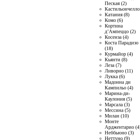
Пеская (2)
Кастильончелло 
Катания (8)
Комо (6)
Кортина
д’Ампеццо (2)
Косенза (4)
Коста Парадизо
(18)
Курмайор (4)
Кьянти (8)
Леза (7)
Ливорно (11)
Лукка (6)
Мадонна ди
Кампильо (4)
Марина-ди-
Каулония (5)
Марсала (3)
Мессина (5)
Милан (10)
Монте
Арджентарио (4
Неббьюно (3)
Неттуно (9)