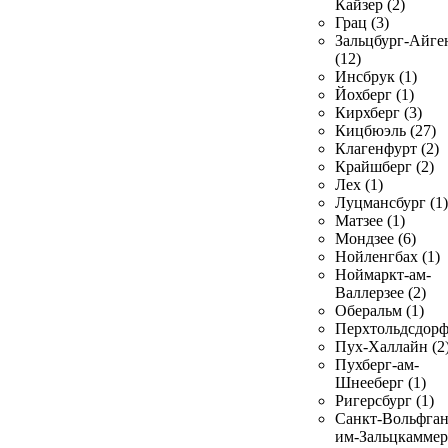
Кайзер (2)
Грац (3)
Зальцбург-Айге
(12)
Инсбрук (1)
Йохберг (1)
Кирхберг (3)
Кицбюэль (27)
Клагенфурт (2)
Крайшберг (2)
Лех (1)
Луцмансбург (1)
Матзее (1)
Мондзее (6)
Нойленгбах (1)
Ноймаркт-ам-
Валлерзее (2)
Оберальм (1)
Перхтольдсдорф
Пух-Халлайн (2
Пухберг-ам-
Шнееберг (1)
Ригерсбург (1)
Санкт-Вольфган
им-Зальцкаммер