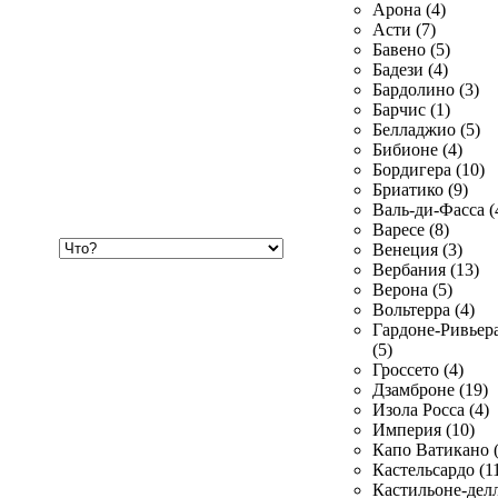
Арона (4)
Асти (7)
Бавено (5)
Бадези (4)
Бардолино (3)
Барчис (1)
Белладжио (5)
Бибионе (4)
Бордигера (10)
Бриатико (9)
Валь-ди-Фасса (
Варесе (8)
Хочу
Венеция (3)
купить
Вербания (13)
Верона (5)
Вольтерра (4)
Гардоне-Ривьер
(5)
Гроссето (4)
Дзамброне (19)
Изола Росса (4)
Империя (10)
Капо Ватикано (
Кастельсардо (1
Кастильоне-делл