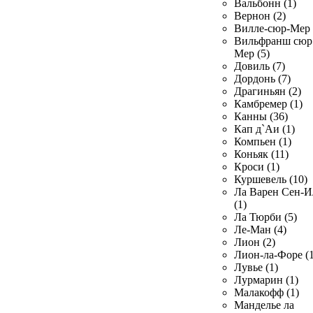
Вальбонн (1)
Вернон (2)
Вилле-сюр-Мер 
Вильфранш сюр
Мер (5)
Довиль (7)
Дордонь (7)
Драгиньян (2)
Камбремер (1)
Канны (36)
Кап д`Аи (1)
Компьен (1)
Коньяк (11)
Кроси (1)
Куршевель (10)
Ла Варен Сен-И
(1)
Ла Тюрби (5)
Ле-Ман (4)
Лион (2)
Лион-ла-Форе (1
Лувье (1)
Лурмарин (1)
Малакофф (1)
Манделье ла