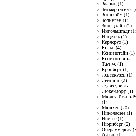
Засниц (1)
Зигмаринген (1)
Зинцхайм (1)
Золинген (1)
Зюльцхайн (1)
Ингольштадт (1
Инцелль (1)
Карлсруэ (1)
Кёльн (4)
Кёнигштайн (1)
Кёнигштайн-
Таунус (1)
Кронберг (1)
Леверкузен (1)
Лейпциг (2)
Луфткурорт-
Люкендорф (1)
Мюльхайм-на-Р
(1)
Мюнхен (20)
Николасзее (1)
Нойзес (1)
Нюрнберг (2)
Обераммергау (3
Ойтин (1)