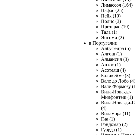
Лимассол (164)
Пафос (25)
Пейя (10)
Полис (3)
Протарас (19)
Тала (1)
Энгоми (2)
в Португалии
Албуфейра (5)
Алгош (1)
Алмансил (3)
Анхос (1)
Асотеяш (4)
Боликейме (3)
Вале до Лобо (4
Вале-Формозу (
Вила-Нова-де-
Милфонтеш (1)
Вила-Нова-ди-Г
(4)
Виламора (11)
Гиа (1)
Гондомар (2)
Гуарда (1)