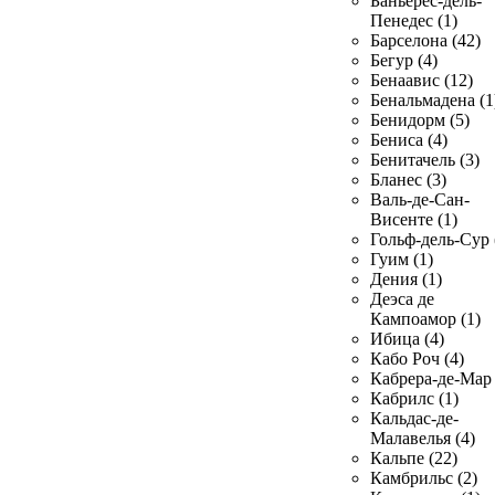
Баньерес-дель-
Пенедес (1)
Барселона (42)
Бегур (4)
Бенаавис (12)
Бенальмадена (1
Бенидорм (5)
Бениса (4)
Бенитачель (3)
Бланес (3)
Валь-де-Сан-
Висенте (1)
Гольф-дель-Сур 
Гуим (1)
Дения (1)
Деэса де
Кампоамор (1)
Ибица (4)
Кабо Роч (4)
Кабрера-де-Мар 
Кабрилс (1)
Кальдас-де-
Малавелья (4)
Кальпе (22)
Камбрильс (2)