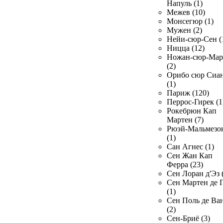
Напуль (1)
Межев (10)
Монсегюр (1)
Мужен (2)
Нейи-сюр-Сен (
Ницца (12)
Ножан-сюр-Ма
(2)
Орибо сюр Сиа
(1)
Париж (120)
Перрос-Гирек (1
Рокебрюн Кап
Мартен (7)
Рюэй-Мальмезо
(1)
Сан Агнес (1)
Сен Жан Кап
Ферра (23)
Сен Лоран д'Эз 
Сен Мартен де 
(1)
Сен Поль де Ва
(2)
Сен-Бриё (3)