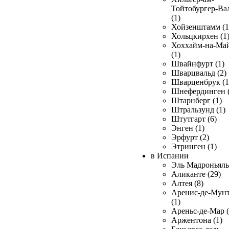
Тойтобургер-Ва
(1)
Хойзенштамм (1
Хольцкирхен (1
Хоххайм-на-Ма
(1)
Швайнфурт (1)
Шварцвальд (2)
Шварценбрук (1
Шнефердинген (
Штарнберг (1)
Штральзунд (1)
Штутгарт (6)
Энген (1)
Эрфурт (2)
Этринген (1)
в Испании
Эль Мадроньяль 
Аликанте (29)
Алтея (8)
Аренис-де-Мун
(1)
Ареньс-де-Мар (
Аржентона (1)