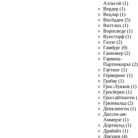
Алльгой (1)
Вердер (1)
Вецлар (1)
Висбаден (5)
Виттлих (1)
Ворпсведе (1)
Вунсторф (1)
Галле (2)
Гамбург (9)
Ганновер (2)
Гармиш-
Партенкирхе (2)
Гаутинг (1)
Гермеринг (1)
Грабау (1)
Грос-Лукков (1)
Гросберен (1)
Гроссайтинген (
Грюнвальд (2)
Денклинген (1)
Диссен-ам-
Аммерзе (1)
Дортмунд (1)
Драйайх (1)
Дрезден (4)