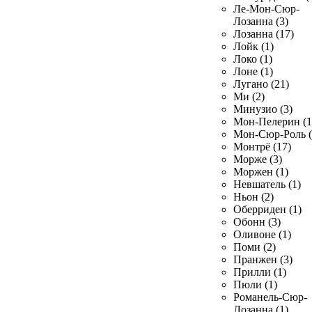
Ле-Мон-Сюр-
Лозанна (3)
Лозанна (17)
Лойк (1)
Локо (1)
Лоне (1)
Лугано (21)
Ми (2)
Минузио (3)
Мон-Пелерин (1
Мон-Сюр-Роль (
Монтрё (17)
Морже (3)
Моржен (1)
Невшатель (1)
Ньон (2)
Оберриден (1)
Обонн (3)
Оливоне (1)
Поми (2)
Пранжен (3)
Прилли (1)
Пюли (1)
Романель-Сюр-
Лозанна (1)