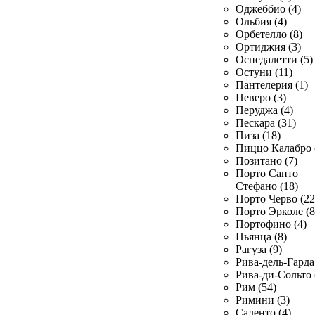
Оджеббио (4)
Ольбия (4)
Орбетелло (8)
Ортиджия (3)
Оспедалетти (5)
Остуни (11)
Пантелерия (1)
Певеро (3)
Перуджа (4)
Пескара (31)
Пиза (18)
Пиццо Калабро 
Позитано (7)
Порто Санто
Стефано (18)
Порто Черво (22
Порто Эрколе (8
Портофино (4)
Пьянца (8)
Рагуза (9)
Рива-дель-Гарда 
Рива-ди-Сольто 
Рим (54)
Римини (3)
Саленто (4)