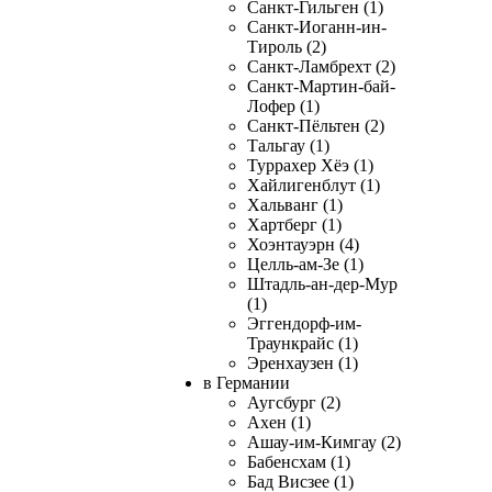
Санкт-Гильген (1)
Санкт-Иоганн-ин-
Тироль (2)
Санкт-Ламбрехт (2)
Санкт-Мартин-бай-
Лофер (1)
Санкт-Пёльтен (2)
Тальгау (1)
Туррахер Хёэ (1)
Хайлигенблут (1)
Хальванг (1)
Хартберг (1)
Хоэнтауэрн (4)
Целль-ам-Зе (1)
Штадль-ан-дер-Мур
(1)
Эггендорф-им-
Траункрайс (1)
Эренхаузен (1)
в Германии
Аугсбург (2)
Ахен (1)
Ашау-им-Кимгау (2)
Бабенсхам (1)
Бад Висзее (1)