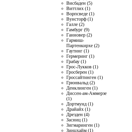
Висбаден (5)
Виттлих (1)
Ворпсведе (1)
Вунсторф (1)
Галле (2)
Гамбург (9)
Ганновер (2)
Гармиш-
Партенкирхе (2)
Гаутинг (1)
Гермеринг (1)
Грабау (1)
Грос-Лукков (1)
Гросберен (1)
Гроссайтинген (1)
Грюнвальд (2)
Денклинген (1)
Диссен-ам-Аммерзе
(1)
Дортмунд (1)
Драйайх (1)
Дрезден (4)
Засниц (1)
Зигмаринген (1)
Зинцхайм (1)