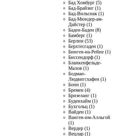
Бад Хомбург (5)
Бад-Брайзиг (1)
Бад-Вильснак (1)
Бад-Мюндер-ам-
Дайстер (1)
Баден-Баден (8)
Бамберг (1)
Берлин (53)
Берхтесгаден (1)
Бинген-на-Рейне (1)
Биссендорф (1)
Бланкенфельде-
Малов (1)
Бодман-
Людвигсхафен (1)
Бонн (1)
Бремен (4)
Бризеланг (1)
Буденхайм (1)
Бухгольц (1)
Вайден (1)
Ванген-им-Алльгой
(1)
Вердер (1)
Вецлар (1)