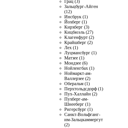
Грац (3)
Зальцбург-Айген
(12)
Инсбрук (1)
Йохберг (1)
Кирхберг (3)
Кицбюэль (27)
Клагенфурт (2)
Крайшберг (2)
Лех (1)
Луцмансбург (1)
Матзее (1)
Мондзее (6)
Нойленгбах (1)
Ноймаркт-ам-
Валлерзее (2)
Оберальм (1)
Перхтольдсдорф (1)
Пух-Халлайн (2)
Пухберг-ам-
Шнееберг (1)
Ригерсбург (1)
Санкт-Вольфганг-
им-Зальцкаммергут
(2)