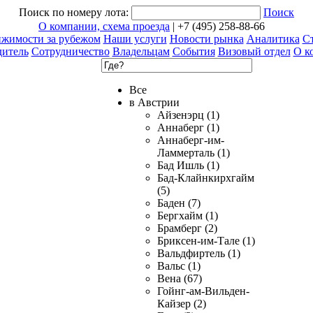
Поиск по номеру лота:
Поиск
О компании, схема проезда
| +7 (495) 258-88-66
ижимости за рубежом
Наши услуги
Новости рынка
Аналитика
Ст
дитель
Сотрудничество
Владельцам
События
Визовый отдел
О к
Все
в Австрии
Айзенэрц (1)
Аннаберг (1)
Аннаберг-им-
Ламмерталь (1)
Бад Ишль (1)
Бад-Клайнкирхгайм
(5)
Баден (7)
Бергхайм (1)
Брамберг (2)
Бриксен-им-Тале (1)
Вальдфиртель (1)
Вальс (1)
Вена (67)
Гойнг-ам-Вильден-
Кайзер (2)