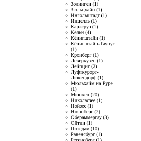
Золинген (1)
Зюльцхайн (1)
Ингольштадт (1)
Инцелль (1)
Карлсруэ (1)
Кёльн (4)
Кёнигштайн (1)
Кёнигштайн-Таунус
(1)
Кронберг (1)
Леверкузен (1)
Лейпциг (2)
Луфткурорт-
Люкендорф (1)
Мюльхайм-на-Руре
(1)
Мюнхен (20)
Николасзее (1)
Нойзес (1)
Нюрнберг (2)
Обераммергау (3)
Ойтин (1)
Потсдам (10)
Равенсбург (1)
Регенсбург (1)