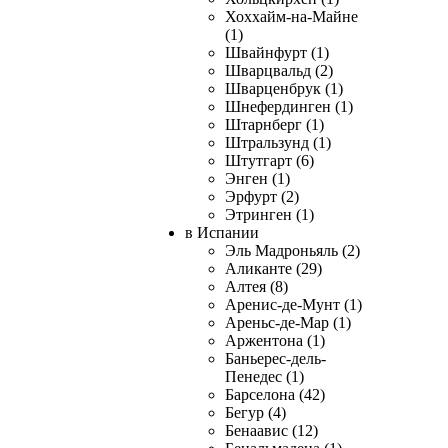
Хоххайм-на-Майне
(1)
Швайнфурт (1)
Шварцвальд (2)
Шварценбрук (1)
Шнефердинген (1)
Штарнберг (1)
Штральзунд (1)
Штутгарт (6)
Энген (1)
Эрфурт (2)
Этринген (1)
в Испании
Эль Мадроньяль (2)
Аликанте (29)
Алтея (8)
Аренис-де-Мунт (1)
Ареньс-де-Мар (1)
Аржентона (1)
Баньерес-дель-
Пенедес (1)
Барселона (42)
Бегур (4)
Бенаавис (12)