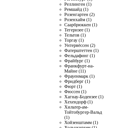
Реллинген (1)
Ремшайд (1)
Розенгартен (2)
Розенхайм (1)
Саарбрюккен (1)
Тегернзее (1)
Тельтов (1)
Торгау (1)
Унтервёссен (2)
Фатерштеттен (1)
Фельдафинг (1)
Фрайбург (1)
Франкфурт-на-
Майне (11)
Фрауенмарк (1)
Фридберг (1)
Фюрт (1)
Фюссен (1)
Хагнау-Бодензее (1)
Хехендорф (1)
Хильтер-ам-
Тойтобургер-Вальд
(1)
Хойзенштамм (1)
Хольцкирхен (1)