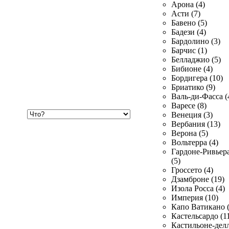
Арона (4)
Асти (7)
Бавено (5)
Бадези (4)
Бардолино (3)
Барчис (1)
Белладжио (5)
Бибионе (4)
Бордигера (10)
Бриатико (9)
Валь-ди-Фасса (
Варесе (8)
Хочу
Венеция (3)
купить
Вербания (13)
Верона (5)
Вольтерра (4)
Гардоне-Ривьер
(5)
Гроссето (4)
Дзамброне (19)
Изола Росса (4)
Империя (10)
Капо Ватикано (
Кастельсардо (1
Кастильоне-делл