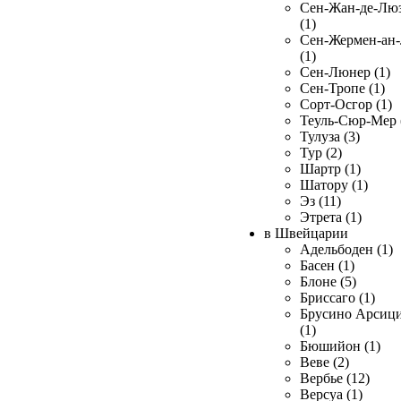
Сен-Жан-де-Лю
(1)
Сен-Жермен-ан
(1)
Сен-Люнер (1)
Сен-Тропе (1)
Сорт-Осгор (1)
Теуль-Сюр-Мер 
Тулуза (3)
Тур (2)
Шартр (1)
Шатору (1)
Эз (11)
Этрета (1)
в Швейцарии
Адельбоден (1)
Басен (1)
Блоне (5)
Бриссаго (1)
Брусино Арсиц
(1)
Бюшийон (1)
Веве (2)
Вербье (12)
Версуа (1)