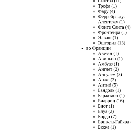
Синтра (11)
Трофа (1)
Фару (4)
Феррейра-ду-
Алентежу (1)
Фонте Санта (4)
Фронтейра (1)
Элваш (1)
Эшторил (13)
во Франции
Авезан (1)
Авиньон (1)
Амбуаз (1)
Англет (2)
Ангулем (3)
Анже (2)
Антиб (5)
Бандоль (1)
Баржемон (1)
Биарриц (16)
Биот (1)
Блуа (2)
Бордо (7)
Брив-ла-Гайярд 
Бюжа (1)