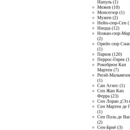
Напуль (1)
Межев (10)
Монсегюр (1)
Мужен (2)
Нейи-сюр-Сен (
Ницца (12)
Ножан-сюр-Ма
(2)
Орибо сюр Сиа
(1)
Париж (120)
Перрос-Гирек (1
Рокебрюн Кап
Мартен (7)
Рюэй-Мальмезо
(1)
Сан Агнес (1)
Сен Жан Кап
Ферра (23)
Сен Лоран д'Эз 
Сен Мартен де 
(1)
Сен Поль де Ва
(2)
Сен-Бриё (3)