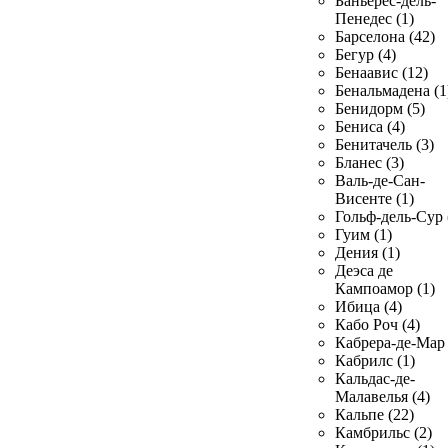
Баньерес-дель-
Пенедес (1)
Барселона (42)
Бегур (4)
Бенаавис (12)
Бенальмадена (1
Бенидорм (5)
Бениса (4)
Бенитачель (3)
Бланес (3)
Валь-де-Сан-
Висенте (1)
Гольф-дель-Сур 
Гуим (1)
Дения (1)
Деэса де
Кампоамор (1)
Ибица (4)
Кабо Роч (4)
Кабрера-де-Мар 
Кабрилс (1)
Кальдас-де-
Малавелья (4)
Кальпе (22)
Камбрильс (2)