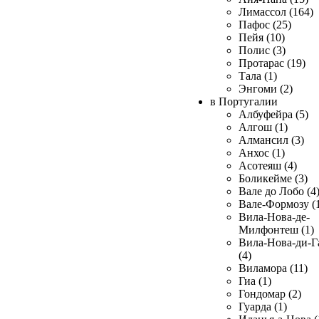
Лимассол (164)
Пафос (25)
Пейя (10)
Полис (3)
Протарас (19)
Тала (1)
Энгоми (2)
в Португалии
Албуфейра (5)
Алгош (1)
Алмансил (3)
Анхос (1)
Асотеяш (4)
Боликейме (3)
Вале до Лобо (4
Вале-Формозу (
Вила-Нова-де-
Милфонтеш (1)
Вила-Нова-ди-Г
(4)
Виламора (11)
Гиа (1)
Гондомар (2)
Гуарда (1)