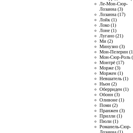
Ле-Мон-Сюр-
Лозанна (3)
Лозанна (17)
Лойк (1)
Локо (1)
Лоне (1)
Лугано (21)
Ми (2)
Минузио (3)
Мон-Пелерин (1
Мон-Сюр-Роль (
Монтрё (17)
Морже (3)
Моржен (1)
Невшатель (1)
Ньон (2)
Оберриден (1)
Обонн (3)
Оливоне (1)
Поми (2)
Пранжен (3)
Прилли (1)
Пюли (1)
Романель-Сюр-
Лозанна (1)