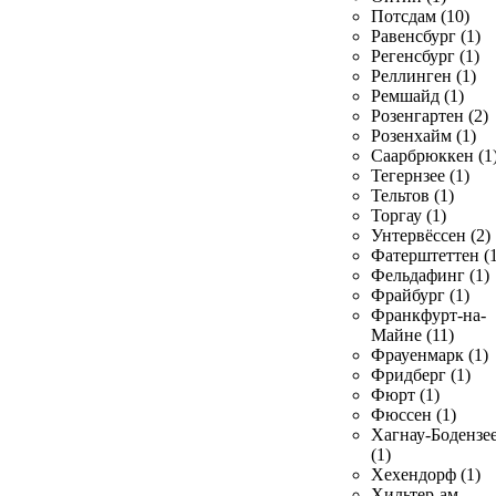
Потсдам (10)
Равенсбург (1)
Регенсбург (1)
Реллинген (1)
Ремшайд (1)
Розенгартен (2)
Розенхайм (1)
Саарбрюккен (1
Тегернзее (1)
Тельтов (1)
Торгау (1)
Унтервёссен (2)
Фатерштеттен (1
Фельдафинг (1)
Фрайбург (1)
Франкфурт-на-
Майне (11)
Фрауенмарк (1)
Фридберг (1)
Фюрт (1)
Фюссен (1)
Хагнау-Бодензе
(1)
Хехендорф (1)
Хильтер-ам-