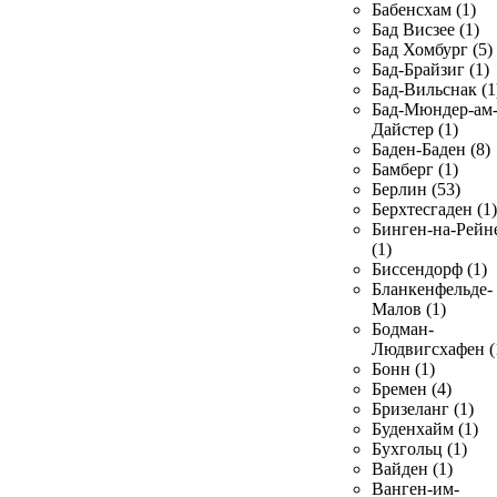
Бабенсхам (1)
Бад Висзее (1)
Бад Хомбург (5)
Бад-Брайзиг (1)
Бад-Вильснак (1
Бад-Мюндер-ам
Дайстер (1)
Баден-Баден (8)
Бамберг (1)
Берлин (53)
Берхтесгаден (1)
Бинген-на-Рейн
(1)
Биссендорф (1)
Бланкенфельде-
Малов (1)
Бодман-
Людвигсхафен (
Бонн (1)
Бремен (4)
Бризеланг (1)
Буденхайм (1)
Бухгольц (1)
Вайден (1)
Ванген-им-