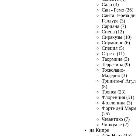
Сало (3)
Сан - Ремо (36)
Санта-Тереза-ди
Галлура (3)
Сарцана (7)
Сиена (12)
Сиракузы (10)
Сирмионе (6)
Специя (5)
Стреза (11)
Таормина (3)
Террачина (9)
Тосколано-
Мадерно (3)
Тринита-д' Агул
(8)
Тропеа (23)
Флоренция (51)
Фоллоника (3)
Форте дей Мар
(25)
Чезантико (7)
Чинкуале (2)
на Кипре
Айя-Напа (15)