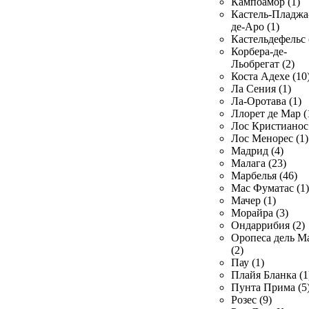
Кампоамор (1)
Кастель-Пладжа
де-Аро (1)
Кастельдефельс 
Корбера-де-
Льобрегат (2)
Коста Адехе (10
Ла Сения (1)
Ла-Оротава (1)
Ллорет де Мар (
Лос Кристианос 
Лос Менорес (1)
Мадрид (4)
Малага (23)
Марбелья (46)
Мас Фуматас (1)
Мачер (1)
Морайра (3)
Ондаррибия (2)
Оропеса дель М
(2)
Пау (1)
Плайя Бланка (1
Пунта Прима (5
Розес (9)