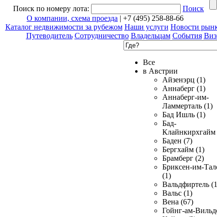
Поиск по номеру лота:
Поиск
О компании, схема проезда
| +7 (495) 258-88-66
Каталог недвижимости за рубежом
Наши услуги
Новости рын
Путеводитель
Сотрудничество
Владельцам
События
Виз
Все
в Австрии
Айзенэрц (1)
Аннаберг (1)
Аннаберг-им-
Ламмерталь (1)
Бад Ишль (1)
Бад-
Клайнкирхгайм 
Баден (7)
Бергхайм (1)
Брамберг (2)
Бриксен-им-Тал
(1)
Вальдфиртель (1
Вальс (1)
Вена (67)
Гойнг-ам-Вильд