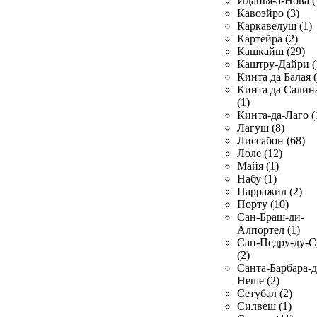
Иданья-а-Нова (
Кавоэйро (3)
Каркавелуш (1)
Картейра (2)
Кашкайш (29)
Каштру-Дайри (
Кинта да Балая (
Кинта да Салин
(1)
Кинта-да-Лаго (
Лагуш (8)
Лиссабон (68)
Лоле (12)
Майя (1)
Набу (1)
Парражил (2)
Порту (10)
Сан-Браш-ди-
Алпортел (1)
Сан-Педру-ду-С
(2)
Санта-Барбара-д
Неше (2)
Сетубал (2)
Силвеш (1)