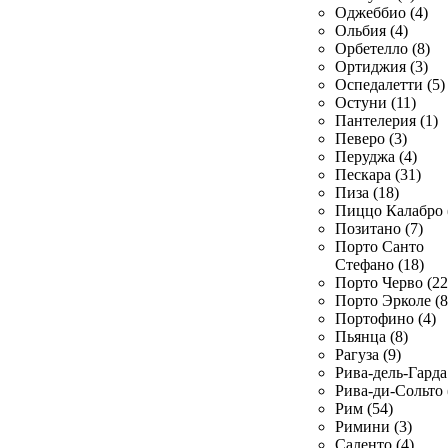
Оджеббио (4)
Ольбия (4)
Орбетелло (8)
Ортиджия (3)
Оспедалетти (5)
Остуни (11)
Пантелерия (1)
Певеро (3)
Перуджа (4)
Пескара (31)
Пиза (18)
Пиццо Калабро 
Позитано (7)
Порто Санто
Стефано (18)
Порто Черво (22
Порто Эрколе (8
Портофино (4)
Пьянца (8)
Рагуза (9)
Рива-дель-Гарда 
Рива-ди-Сольто 
Рим (54)
Римини (3)
Саленто (4)