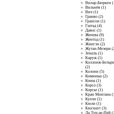
Вилар-Бюркен (
Вильнёв (1)
Вич (1)
Гранво (2)
Грансон (1)
Гштад (4)
Давос (1)
Женева (9)
Жентод (1)
Жингэн (2)
Жутан-Мезери (
Зеналь (1)
Каруж (1)
Коллонж-Бельр
(2)
Колони (5)
Комюньи (2)
Конш (1)
Корсо (3)
Корсье (1)
Кран Монтана (
Кулли (1)
Кюли (1)
Кюснахт (3)
Ла Тур-де-Пей (