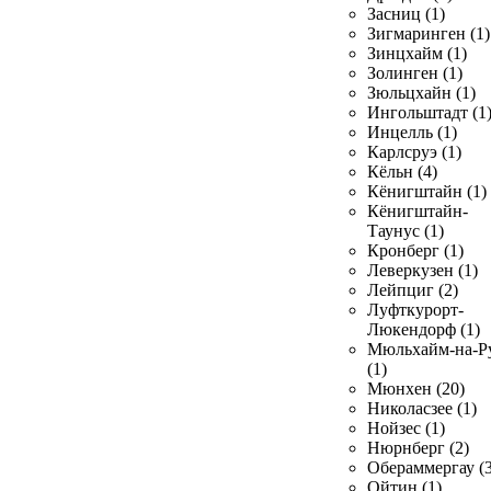
Засниц (1)
Зигмаринген (1)
Зинцхайм (1)
Золинген (1)
Зюльцхайн (1)
Ингольштадт (1
Инцелль (1)
Карлсруэ (1)
Кёльн (4)
Кёнигштайн (1)
Кёнигштайн-
Таунус (1)
Кронберг (1)
Леверкузен (1)
Лейпциг (2)
Луфткурорт-
Люкендорф (1)
Мюльхайм-на-Р
(1)
Мюнхен (20)
Николасзее (1)
Нойзес (1)
Нюрнберг (2)
Обераммергау (3
Ойтин (1)