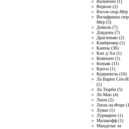
Вальбонн (1)
Вернон (2)
Вилле-сюр-Мер 
Вильфранш сюр
Мер (5)
Довиль (7)
Дордонь (7)
Драгиньян (2)
Камбремер (1)
Канны (36)
Кап д`Аи (1)
Компьен (1)
Коньяк (11)
Кроси (1)
Куршевель (10)
Ла Варен Сен-И
(1)
Ла Тюрби (5)
Ле-Ман (4)
Лион (2)
Лион-ла-Форе (1
Лувье (1)
Лурмарин (1)
Малакофф (1)
Манделье ла