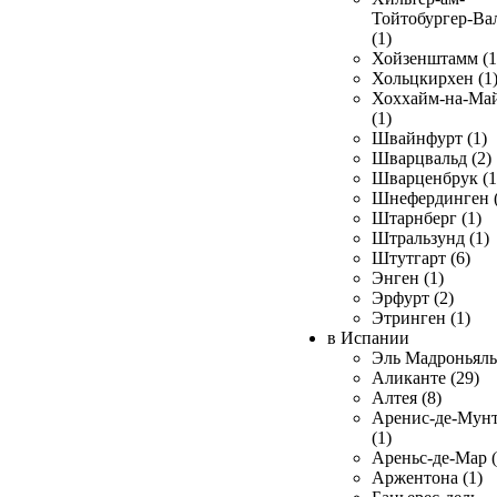
Тойтобургер-Ва
(1)
Хойзенштамм (1
Хольцкирхен (1
Хоххайм-на-Ма
(1)
Швайнфурт (1)
Шварцвальд (2)
Шварценбрук (1
Шнефердинген (
Штарнберг (1)
Штральзунд (1)
Штутгарт (6)
Энген (1)
Эрфурт (2)
Этринген (1)
в Испании
Эль Мадроньяль 
Аликанте (29)
Алтея (8)
Аренис-де-Мун
(1)
Ареньс-де-Мар (
Аржентона (1)