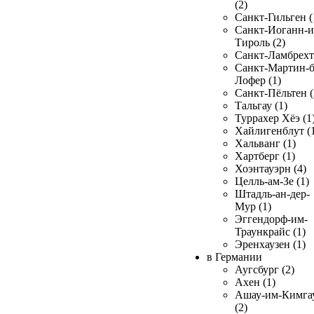
(2)
Санкт-Гильген (
Санкт-Иоганн-и
Тироль (2)
Санкт-Ламбрехт 
Санкт-Мартин-б
Лофер (1)
Санкт-Пёльтен (
Тальгау (1)
Туррахер Хёэ (1
Хайлигенблут (
Хальванг (1)
Хартберг (1)
Хоэнтауэрн (4)
Целль-ам-Зе (1)
Штадль-ан-дер-
Мур (1)
Эггендорф-им-
Траункрайс (1)
Эренхаузен (1)
в Германии
Аугсбург (2)
Ахен (1)
Ашау-им-Кимга
(2)