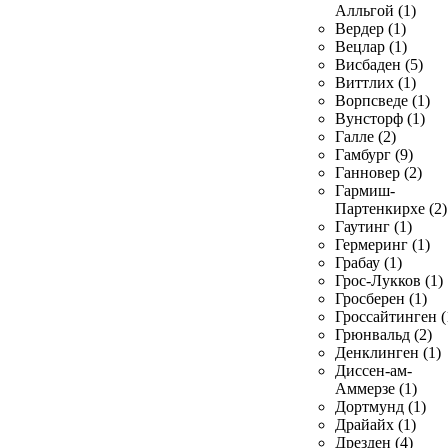
Алльгой (1)
Вердер (1)
Вецлар (1)
Висбаден (5)
Виттлих (1)
Ворпсведе (1)
Вунсторф (1)
Галле (2)
Гамбург (9)
Ганновер (2)
Гармиш-
Партенкирхе (2)
Гаутинг (1)
Гермеринг (1)
Грабау (1)
Грос-Лукков (1)
Гросберен (1)
Гроссайтинген (
Грюнвальд (2)
Денклинген (1)
Диссен-ам-
Аммерзе (1)
Дортмунд (1)
Драйайх (1)
Дрезден (4)