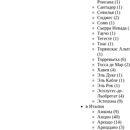
Ронсана (1)
Сантадер (1)
Севилья (1)
Сиджес (2)
Сомо (1)
Сьерра Невада (
Таучо (1)
Тегесте (1)
Тиас (1)
Торвискас Альт
(1)
Торревьеха (6)
Тосса де Мар (2)
Хавея (4)
Эль Дуке (1)
Эль Кабле (1)
Эль Рок (1)
Эсплугес-де-
Льобрегат (4)
Эстепона (9)
в Италии
Анкона (9)
Анцио (40)
Ареццо (14)
Ариццано (3)