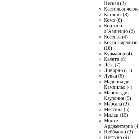
Пеская (2)
Кастильончелло 
Катания (8)
Комо (6)
Кортина
д’Ампеццо (2)
Косенза (4)
Коста Парадизо
(18)
Курмайор (4)
Кьянти (8)
Леза (7)
Ливорно (11)
Лукка (6)
Мадонна ди
Кампильо (4)
Марина-ди-
Каулония (5)
Марсала (3)
Мессина (5)
Милан (10)
Монте
Арджентарио (4
Неббьюно (3)
Неттуно (9)