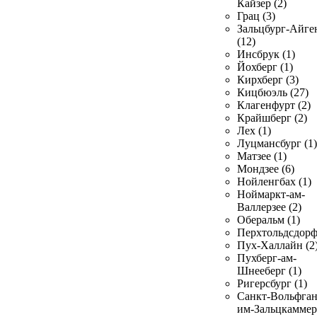
Кайзер (2)
Грац (3)
Зальцбург-Айге
(12)
Инсбрук (1)
Йохберг (1)
Кирхберг (3)
Кицбюэль (27)
Клагенфурт (2)
Крайшберг (2)
Лех (1)
Луцмансбург (1)
Матзее (1)
Мондзее (6)
Нойленгбах (1)
Ноймаркт-ам-
Валлерзее (2)
Оберальм (1)
Перхтольдсдорф
Пух-Халлайн (2
Пухберг-ам-
Шнееберг (1)
Ригерсбург (1)
Санкт-Вольфган
им-Зальцкаммер