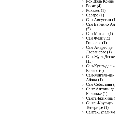
Рок Дэль Конде 
Росас (4)
Рохалес (1)
Сагаро (1)
Сан Августин (1
Сан Евгенио Ал
(5)
Сан Мигель (1)
Сан Фелиу де
Гишольс (1)
Сан-Андрес-де-
Льеванерас (1)
Сан-Жуст-Десве
(11)
Сан-Кугат-дель-
Вальес (6)
Сан-Мигель-де-
Абона (1)
Сан-Себастьян (
Сант Антони де
Калонже (1)
Санта-Брихида (
Санта-Крус-де-
Тенерифе (1)
Санта-Эулалия-д