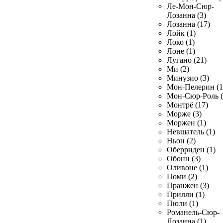
Ле-Мон-Сюр-
Лозанна (3)
Лозанна (17)
Лойк (1)
Локо (1)
Лоне (1)
Лугано (21)
Ми (2)
Минузио (3)
Мон-Пелерин (1
Мон-Сюр-Роль (
Монтрё (17)
Морже (3)
Моржен (1)
Невшатель (1)
Ньон (2)
Оберриден (1)
Обонн (3)
Оливоне (1)
Поми (2)
Пранжен (3)
Прилли (1)
Пюли (1)
Романель-Сюр-
Лозанна (1)