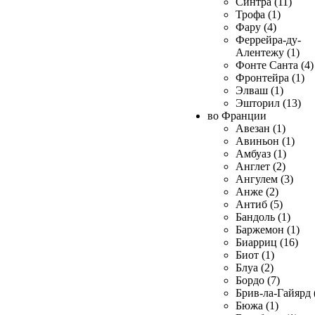
Синтра (11)
Трофа (1)
Фару (4)
Феррейра-ду-
Алентежу (1)
Фонте Санта (4)
Фронтейра (1)
Элваш (1)
Эшторил (13)
во Франции
Авезан (1)
Авиньон (1)
Амбуаз (1)
Англет (2)
Ангулем (3)
Анже (2)
Антиб (5)
Бандоль (1)
Баржемон (1)
Биарриц (16)
Биот (1)
Блуа (2)
Бордо (7)
Брив-ла-Гайярд 
Бюжа (1)