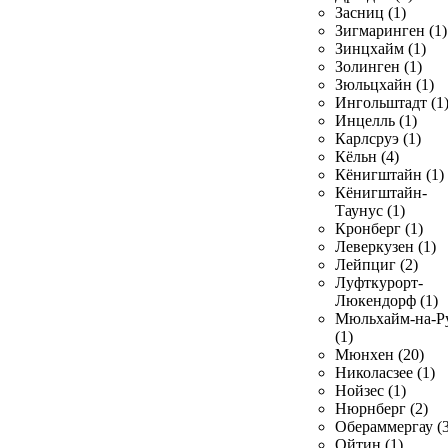
Засниц (1)
Зигмаринген (1)
Зинцхайм (1)
Золинген (1)
Зюльцхайн (1)
Ингольштадт (1
Инцелль (1)
Карлсруэ (1)
Кёльн (4)
Кёнигштайн (1)
Кёнигштайн-
Таунус (1)
Кронберг (1)
Леверкузен (1)
Лейпциг (2)
Луфткурорт-
Люкендорф (1)
Мюльхайм-на-Р
(1)
Мюнхен (20)
Николасзее (1)
Нойзес (1)
Нюрнберг (2)
Обераммергау (3
Ойтин (1)