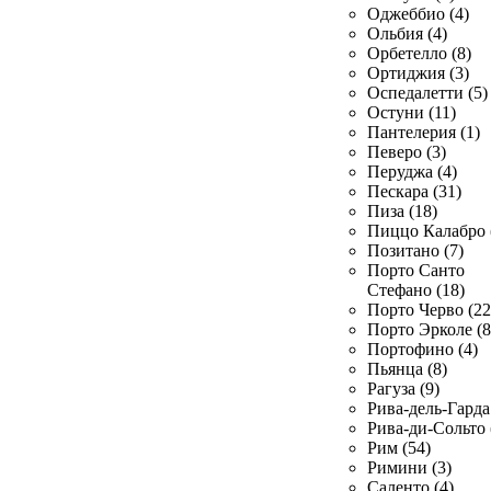
Оджеббио (4)
Ольбия (4)
Орбетелло (8)
Ортиджия (3)
Оспедалетти (5)
Остуни (11)
Пантелерия (1)
Певеро (3)
Перуджа (4)
Пескара (31)
Пиза (18)
Пиццо Калабро 
Позитано (7)
Порто Санто
Стефано (18)
Порто Черво (22
Порто Эрколе (8
Портофино (4)
Пьянца (8)
Рагуза (9)
Рива-дель-Гарда 
Рива-ди-Сольто 
Рим (54)
Римини (3)
Саленто (4)