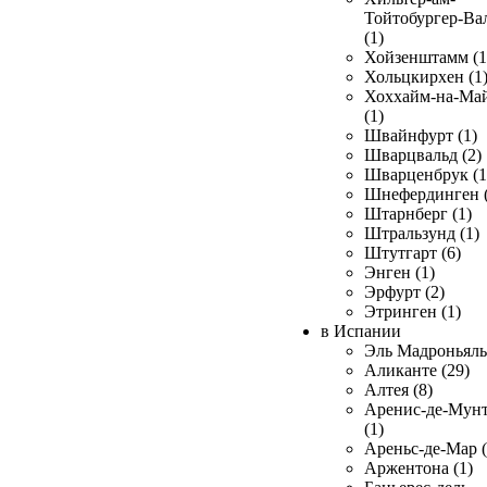
Тойтобургер-Ва
(1)
Хойзенштамм (1
Хольцкирхен (1
Хоххайм-на-Ма
(1)
Швайнфурт (1)
Шварцвальд (2)
Шварценбрук (1
Шнефердинген (
Штарнберг (1)
Штральзунд (1)
Штутгарт (6)
Энген (1)
Эрфурт (2)
Этринген (1)
в Испании
Эль Мадроньяль 
Аликанте (29)
Алтея (8)
Аренис-де-Мун
(1)
Ареньс-де-Мар (
Аржентона (1)