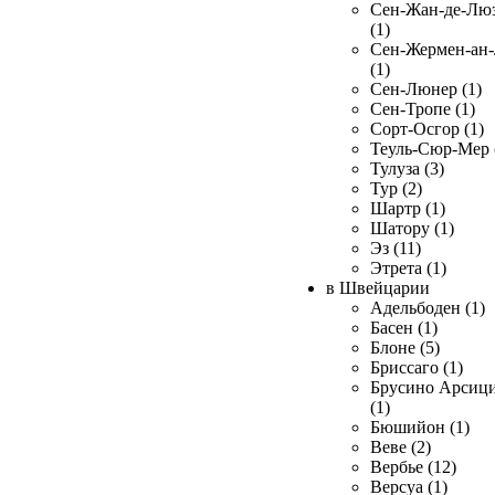
Сен-Жан-де-Лю
(1)
Сен-Жермен-ан
(1)
Сен-Люнер (1)
Сен-Тропе (1)
Сорт-Осгор (1)
Теуль-Сюр-Мер 
Тулуза (3)
Тур (2)
Шартр (1)
Шатору (1)
Эз (11)
Этрета (1)
в Швейцарии
Адельбоден (1)
Басен (1)
Блоне (5)
Бриссаго (1)
Брусино Арсиц
(1)
Бюшийон (1)
Веве (2)
Вербье (12)
Версуа (1)