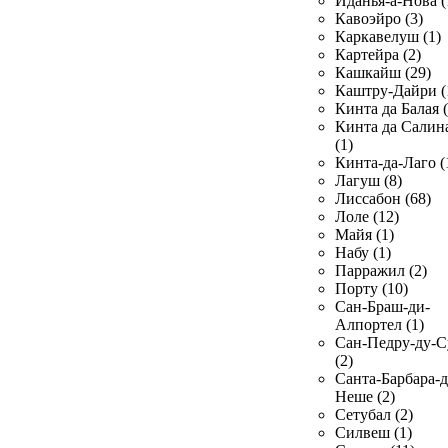
Иданья-а-Нова (
Кавоэйро (3)
Каркавелуш (1)
Картейра (2)
Кашкайш (29)
Каштру-Дайри (
Кинта да Балая (
Кинта да Салин
(1)
Кинта-да-Лаго (
Лагуш (8)
Лиссабон (68)
Лоле (12)
Майя (1)
Набу (1)
Парражил (2)
Порту (10)
Сан-Браш-ди-
Алпортел (1)
Сан-Педру-ду-С
(2)
Санта-Барбара-д
Неше (2)
Сетубал (2)
Силвеш (1)