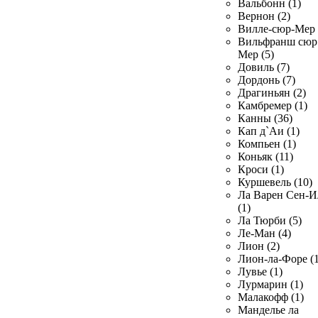
Вальбонн (1)
Вернон (2)
Вилле-сюр-Мер 
Вильфранш сюр
Мер (5)
Довиль (7)
Дордонь (7)
Драгиньян (2)
Камбремер (1)
Канны (36)
Кап д`Аи (1)
Компьен (1)
Коньяк (11)
Кроси (1)
Куршевель (10)
Ла Варен Сен-И
(1)
Ла Тюрби (5)
Ле-Ман (4)
Лион (2)
Лион-ла-Форе (1
Лувье (1)
Лурмарин (1)
Малакофф (1)
Манделье ла