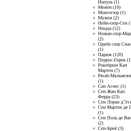
Напуль (1)
Межев (10)
Монсегюр (1)
Мужен (2)
Нейи-сюр-Сен (
Ницца (12)
Ножан-сюр-Ма
(2)
Орибо сюр Сиа
(1)
Париж (120)
Перрос-Гирек (1
Рокебрюн Кап
Мартен (7)
Рюэй-Мальмезо
(1)
Сан Агнес (1)
Сен Жан Кап
Ферра (23)
Сен Лоран д'Эз 
Сен Мартен де 
(1)
Сен Поль де Ва
(2)
Сен-Бриё (3)