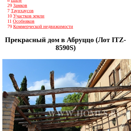
8
Шале
29
Замков
7
Таунхаусов
10
Участков земли
11
Особняков
79
Коммерческой недвижимости
Прекрасный дом в Абруццо (Лот ITZ-
8590S)