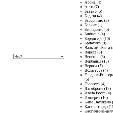
Арона (4)
Асти (7)
Бавено (5)
Бадези (4)
Бардолино (3)
Барчис (1)
Белладжио (5)
Бибионе (4)
Бордигера (10)
Бриатико (9)
Валь-ди-Фасса (
Варесе (8)
Хочу
Венеция (3)
купить
Вербания (13)
Верона (5)
Вольтерра (4)
Гардоне-Ривьер
(5)
Гроссето (4)
Дзамброне (19)
Изола Росса (4)
Империя (10)
Капо Ватикано (
Кастельсардо (1
Кастильоне-делл