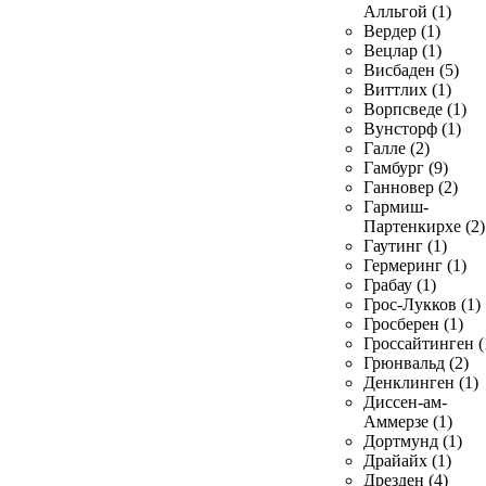
Алльгой (1)
Вердер (1)
Вецлар (1)
Висбаден (5)
Виттлих (1)
Ворпсведе (1)
Вунсторф (1)
Галле (2)
Гамбург (9)
Ганновер (2)
Гармиш-
Партенкирхе (2)
Гаутинг (1)
Гермеринг (1)
Грабау (1)
Грос-Лукков (1)
Гросберен (1)
Гроссайтинген (
Грюнвальд (2)
Денклинген (1)
Диссен-ам-
Аммерзе (1)
Дортмунд (1)
Драйайх (1)
Дрезден (4)