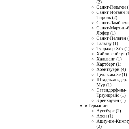
(2)
Санкт-Гильген (
Санкт-Иоганн-и
Тироль (2)
Санкт-Ламбрехт 
Санкт-Мартин-б
Лофер (1)
Санкт-Пёльтен (
Тальгау (1)
Туррахер Хёэ (1
Хайлигенблут (
Хальванг (1)
Хартберг (1)
Хоэнтауэрн (4)
Целль-ам-Зе (1)
Штадль-ан-дер-
Мур (1)
Эггендорф-им-
Траункрайс (1)
Эренхаузен (1)
в Германии
Аугсбург (2)
Ахен (1)
Ашау-им-Кимга
(2)