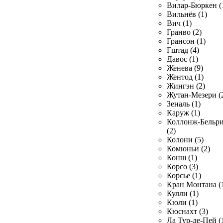
Вилар-Бюркен (
Вильнёв (1)
Вич (1)
Гранво (2)
Грансон (1)
Гштад (4)
Давос (1)
Женева (9)
Жентод (1)
Жингэн (2)
Жутан-Мезери (
Зеналь (1)
Каруж (1)
Коллонж-Бельр
(2)
Колони (5)
Комюньи (2)
Конш (1)
Корсо (3)
Корсье (1)
Кран Монтана (
Кулли (1)
Кюли (1)
Кюснахт (3)
Ла Тур-де-Пей (