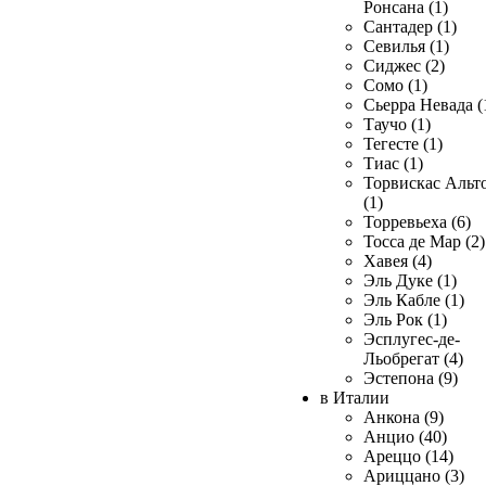
Ронсана (1)
Сантадер (1)
Севилья (1)
Сиджес (2)
Сомо (1)
Сьерра Невада (
Таучо (1)
Тегесте (1)
Тиас (1)
Торвискас Альт
(1)
Торревьеха (6)
Тосса де Мар (2)
Хавея (4)
Эль Дуке (1)
Эль Кабле (1)
Эль Рок (1)
Эсплугес-де-
Льобрегат (4)
Эстепона (9)
в Италии
Анкона (9)
Анцио (40)
Ареццо (14)
Ариццано (3)