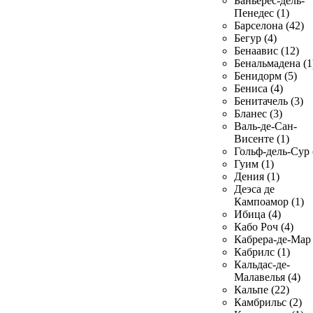
Баньерес-дель-
Пенедес (1)
Барселона (42)
Бегур (4)
Бенаавис (12)
Бенальмадена (1
Бенидорм (5)
Бениса (4)
Бенитачель (3)
Бланес (3)
Валь-де-Сан-
Висенте (1)
Гольф-дель-Сур 
Гуим (1)
Дения (1)
Деэса де
Кампоамор (1)
Ибица (4)
Кабо Роч (4)
Кабрера-де-Мар 
Кабрилс (1)
Кальдас-де-
Малавелья (4)
Кальпе (22)
Камбрильс (2)