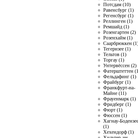
Потсдам (10)
Равенсбург (1)
Регенсбург (1)
Реллинген (1)
Ремшайд (1)
Розенгартен (2)
Розенхайм (1)
Саарбрюккен (1
Тегернзее (1)
Тельтов (1)
Торгау (1)
Унтервёссен (2)
Фатерштеттен (1
Фельдафинг (1)
Фрайбург (1)
Франкфурт-на-
Майне (11)
Фрауенмарк (1)
Фридберг (1)
Фюрт (1)
Фюссен (1)
Хагнау-Бодензе
(1)
Хехендорф (1)
Хильтер-ам-