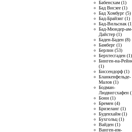
Бабенсхам (1)
Бад Висзее (1)
Бад Хомбург (5)
Бад-Брайзиг (1)
Бад-Вильснак (1
Бад-Мюндер-ам
Дайстер (1)
Баден-Баден (8)
Бамберг (1)
Берлин (53)
Берхтесгаден (1)
Бинген-на-Рейн
(1)
Биссендорф (1)
Бланкенфельде-
Малов (1)
Бодман-
Людвигсхафен (
Бонн (1)
Бремен (4)
Бризеланг (1)
Буденхайм (1)
Бухгольц (1)
Вайден (1)
Ванген-им-