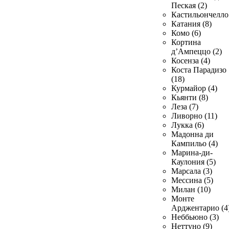
Пеская (2)
Кастильончелло 
Катания (8)
Комо (6)
Кортина
д’Ампеццо (2)
Косенза (4)
Коста Парадизо
(18)
Курмайор (4)
Кьянти (8)
Леза (7)
Ливорно (11)
Лукка (6)
Мадонна ди
Кампильо (4)
Марина-ди-
Каулония (5)
Марсала (3)
Мессина (5)
Милан (10)
Монте
Арджентарио (4
Неббьюно (3)
Неттуно (9)