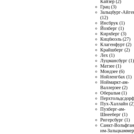
Кайзер (2)
Грац (3)
Зальцбург-Айге
(12)
Инсбрук (1)
Йохберг (1)
Кирхберг (3)
Кицбюэль (27)
Клагенфурт (2)
Крайшберг (2)
Лех (1)
Луцмансбург (1)
Матзее (1)
Мондзее (6)
Нойленгбах (1)
Ноймаркт-ам-
Валлерзее (2)
Оберальм (1)
Перхтольдсдорф
Пух-Халлайн (2
Пухберг-ам-
Шнееберг (1)
Ригерсбург (1)
Санкт-Вольфган
им-Зальцкаммер