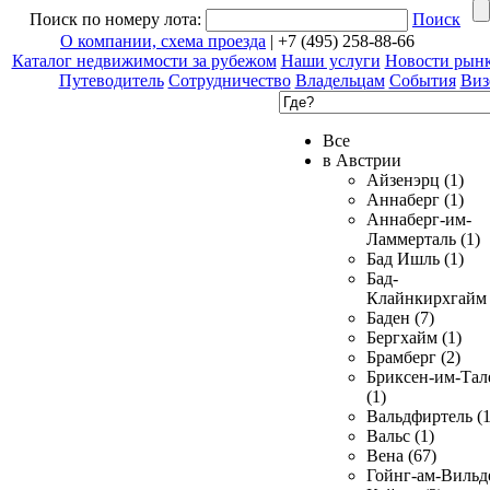
Поиск по номеру лота:
Поиск
О компании, схема проезда
| +7 (495) 258-88-66
Каталог недвижимости за рубежом
Наши услуги
Новости рын
Путеводитель
Сотрудничество
Владельцам
События
Виз
Все
в Австрии
Айзенэрц (1)
Аннаберг (1)
Аннаберг-им-
Ламмерталь (1)
Бад Ишль (1)
Бад-
Клайнкирхгайм 
Баден (7)
Бергхайм (1)
Брамберг (2)
Бриксен-им-Тал
(1)
Вальдфиртель (1
Вальс (1)
Вена (67)
Гойнг-ам-Вильд