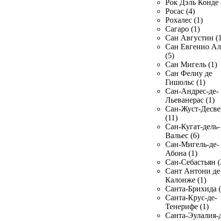
Рок Дэль Конде 
Росас (4)
Рохалес (1)
Сагаро (1)
Сан Августин (1
Сан Евгенио Ал
(5)
Сан Мигель (1)
Сан Фелиу де
Гишольс (1)
Сан-Андрес-де-
Льеванерас (1)
Сан-Жуст-Десве
(11)
Сан-Кугат-дель-
Вальес (6)
Сан-Мигель-де-
Абона (1)
Сан-Себастьян (
Сант Антони де
Калонже (1)
Санта-Брихида (
Санта-Крус-де-
Тенерифе (1)
Санта-Эулалия-д