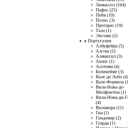
Лимассол (164)
Пафос (25)
Пейя (10)
Полис (3)
Протарас (19)
Тала (1)
Энгоми (2)
в Португалии
Албуфейра (5)
Алгош (1)
Алмансил (3)
Анхос (1)
Асотеяш (4)
Боликейме (3)
Вале до Лобо (4
Вале-Формозу (
Вила-Нова-де-
Милфонтеш (1)
Вила-Нова-ди-Г
(4)
Виламора (11)
Гиа (1)
Гондомар (2)
Гуарда (1)