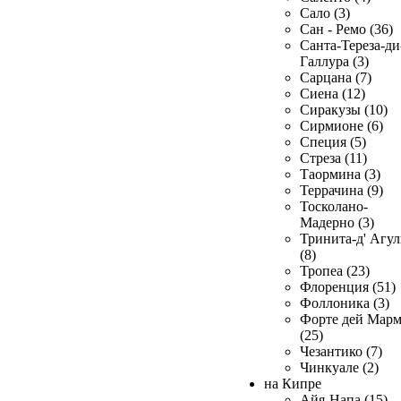
Сало (3)
Сан - Ремо (36)
Санта-Тереза-ди
Галлура (3)
Сарцана (7)
Сиена (12)
Сиракузы (10)
Сирмионе (6)
Специя (5)
Стреза (11)
Таормина (3)
Террачина (9)
Тосколано-
Мадерно (3)
Тринита-д' Агул
(8)
Тропеа (23)
Флоренция (51)
Фоллоника (3)
Форте дей Мар
(25)
Чезантико (7)
Чинкуале (2)
на Кипре
Айя-Напа (15)