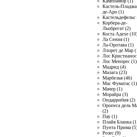
Кампоамор (1)
Кастель-Пладжа
де-Аро (1)
Кастельдефельс 
Корбера-де-
Льобрегат (2)
Коста Адехе (10
Ла Сения (1)
Ла-Оротава (1)
Ллорет де Мар (
Лос Кристианос 
Лос Менорес (1)
Мадрид (4)
Малага (23)
Марбелья (46)
Мас Фуматас (1)
Мачер (1)
Морайра (3)
Ондаррибия (2)
Оропеса дель М
(2)
Пау (1)
Плайя Бланка (1
Пунта Прима (5
Розес (9)