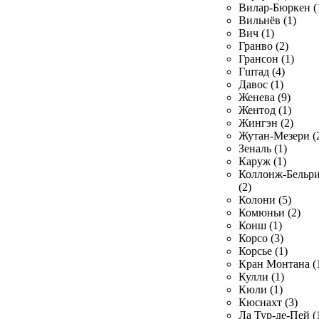
Вилар-Бюркен (
Вильнёв (1)
Вич (1)
Гранво (2)
Грансон (1)
Гштад (4)
Давос (1)
Женева (9)
Жентод (1)
Жингэн (2)
Жутан-Мезери (
Зеналь (1)
Каруж (1)
Коллонж-Бельр
(2)
Колони (5)
Комюньи (2)
Конш (1)
Корсо (3)
Корсье (1)
Кран Монтана (
Кулли (1)
Кюли (1)
Кюснахт (3)
Ла Тур-де-Пей (