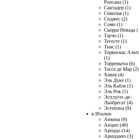
Ронсана (1)
Сантадер (1)
Севилья (1)
Сиджес (2)
Сомо (1)
Сьерра Невада (
Таучо (1)
Тегесте (1)
Тиас (1)
Торвискас Альт
(1)
Торревьеха (6)
Тосса де Мар (2)
Хавея (4)
Эль Дуке (1)
Эль Кабле (1)
Эль Рок (1)
Эсплугес-де-
Льобрегат (4)
Эстепона (9)
в Италии
Анкона (9)
Анцио (40)
Ареццо (14)
Ариццано (3)