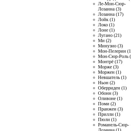
Ле-Мон-Сюр-
Лозанна (3)
Лозанна (17)
Лойк (1)
Локо (1)
Лоне (1)
Лугано (21)
Ми (2)
Минузио (3)
Мон-Пелерин (1
Мон-Сюр-Роль (
Монтрё (17)
Морже (3)
Моржен (1)
Невшатель (1)
Ньон (2)
Оберриден (1)
Обонн (3)
Оливоне (1)
Поми (2)
Пранжен (3)
Прилли (1)
Пюли (1)
Романель-Сюр-
Лозанна (1)