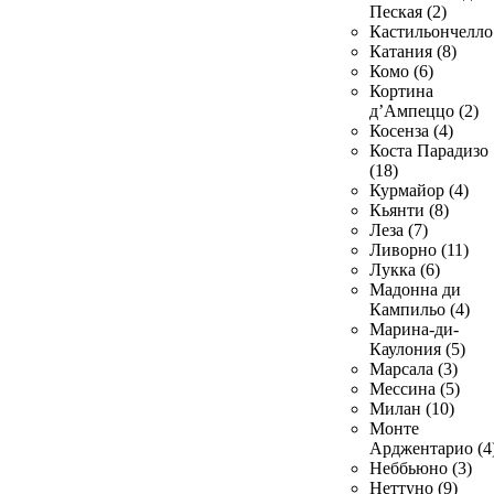
Пеская (2)
Кастильончелло 
Катания (8)
Комо (6)
Кортина
д’Ампеццо (2)
Косенза (4)
Коста Парадизо
(18)
Курмайор (4)
Кьянти (8)
Леза (7)
Ливорно (11)
Лукка (6)
Мадонна ди
Кампильо (4)
Марина-ди-
Каулония (5)
Марсала (3)
Мессина (5)
Милан (10)
Монте
Арджентарио (4
Неббьюно (3)
Неттуно (9)