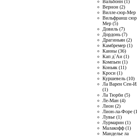
Вальбонн (1)
Вернон (2)
Вилле-сюр-Мер 
Вильфранш сюр
Мер (5)
Довиль (7)
Дордонь (7)
Драгиньян (2)
Камбремер (1)
Канны (36)
Кап д`Аи (1)
Компьен (1)
Коньяк (11)
Кроси (1)
Куршевель (10)
Ла Варен Сен-И
(1)
Ла Тюрби (5)
Ле-Ман (4)
Лион (2)
Лион-ла-Форе (1
Лувье (1)
Лурмарин (1)
Малакофф (1)
Манделье ла