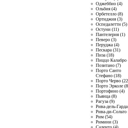
Оджеббио (4)
Ольбия (4)
Орбетелло (8)
Ортиджия (3)
Оспедалетти (5)
Остуни (11)
Пантелерия (1)
Певеро (3)
Перуджа (4)
Пескара (31)
Пиза (18)
Пиццо Калабро 
Позитано (7)
Порто Санто
Стефано (18)
Порто Черво (22
Порто Эрколе (8
Портофино (4)
Пьянца (8)
Рагуза (9)
Рива-дель-Гарда 
Рива-ди-Сольто 
Рим (54)
Римини (3)
Саленто (4)