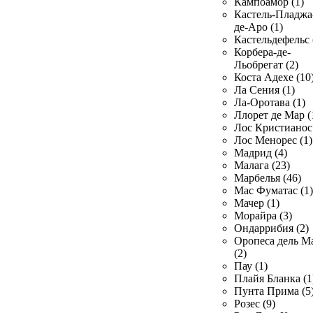
Кампоамор (1)
Кастель-Пладжа
де-Аро (1)
Кастельдефельс 
Корбера-де-
Льобрегат (2)
Коста Адехе (10
Ла Сения (1)
Ла-Оротава (1)
Ллорет де Мар (
Лос Кристианос 
Лос Менорес (1)
Мадрид (4)
Малага (23)
Марбелья (46)
Мас Фуматас (1)
Мачер (1)
Морайра (3)
Ондаррибия (2)
Оропеса дель М
(2)
Пау (1)
Плайя Бланка (1
Пунта Прима (5
Розес (9)