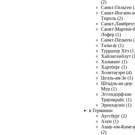
(2)
Санкт-Гильген (
Санкт-Иоганн-и
Тироль (2)
Санкт-Ламбрехт 
Санкт-Мартин-б
Лофер (1)
Санкт-Пёльтен (
Тальгау (1)
Туррахер Хёэ (1
Хайлигенблут (
Хальванг (1)
Хартберг (1)
Хоэнтауэрн (4)
Целль-ам-Зе (1)
Штадль-ан-дер-
Мур (1)
Эггендорф-им-
Траункрайс (1)
Эренхаузен (1)
в Германии
Аугсбург (2)
Ахен (1)
Ашау-им-Кимга
(2)