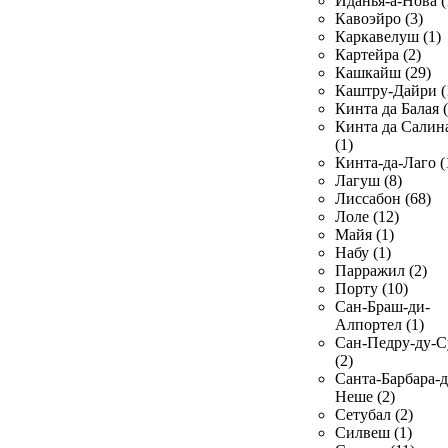
Иданья-а-Нова (
Кавоэйро (3)
Каркавелуш (1)
Картейра (2)
Кашкайш (29)
Каштру-Дайри (
Кинта да Балая (
Кинта да Салин
(1)
Кинта-да-Лаго (
Лагуш (8)
Лиссабон (68)
Лоле (12)
Майя (1)
Набу (1)
Парражил (2)
Порту (10)
Сан-Браш-ди-
Алпортел (1)
Сан-Педру-ду-С
(2)
Санта-Барбара-д
Неше (2)
Сетубал (2)
Силвеш (1)