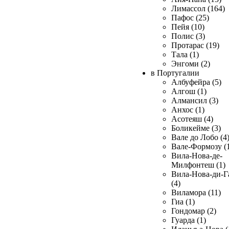
Лимассол (164)
Пафос (25)
Пейя (10)
Полис (3)
Протарас (19)
Тала (1)
Энгоми (2)
в Португалии
Албуфейра (5)
Алгош (1)
Алмансил (3)
Анхос (1)
Асотеяш (4)
Боликейме (3)
Вале до Лобо (4
Вале-Формозу (
Вила-Нова-де-
Милфонтеш (1)
Вила-Нова-ди-Г
(4)
Виламора (11)
Гиа (1)
Гондомар (2)
Гуарда (1)