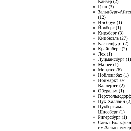
Кайзер (2)
Грац (3)
Зальцбург-Айге
(12)
Инсбрук (1)
Йохберг (1)
Кирхберг (3)
Кицбюэль (27)
Клагенфурт (2)
Крайшберг (2)
Лех (1)
Луцмансбург (1)
Матзее (1)
Мондзее (6)
Нойленгбах (1)
Ноймаркт-ам-
Валлерзее (2)
Оберальм (1)
Перхтольдсдорф
Пух-Халлайн (2
Пухберг-ам-
Шнееберг (1)
Ригерсбург (1)
Санкт-Вольфган
им-Зальцкаммер