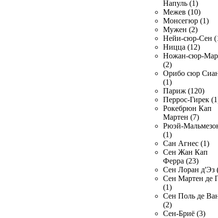
Напуль (1)
Межев (10)
Монсегюр (1)
Мужен (2)
Нейи-сюр-Сен (
Ницца (12)
Ножан-сюр-Ма
(2)
Орибо сюр Сиа
(1)
Париж (120)
Перрос-Гирек (1
Рокебрюн Кап
Мартен (7)
Рюэй-Мальмезо
(1)
Сан Агнес (1)
Сен Жан Кап
Ферра (23)
Сен Лоран д'Эз 
Сен Мартен де 
(1)
Сен Поль де Ва
(2)
Сен-Бриё (3)