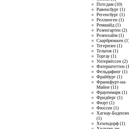
Потсдам (10)
Равенсбург (1)
Регенсбург (1)
Реллинген (1)
Ремшайд (1)
Розенгартен (2)
Розенхайм (1)
Саарбрюккен (1
Тегернзее (1)
Тельтов (1)
Торгау (1)
Унтервёссен (2)
Фатерштеттен (1
Фельдафинг (1)
Фрайбург (1)
Франкфурт-на-
Майне (11)
Фрауенмарк (1)
Фридберг (1)
Фюрт (1)
Фюссен (1)
Хагнау-Бодензе
(1)
Хехендорф (1)
Хильтер-ам-