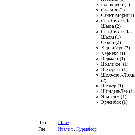
Рюшликон (1)
Саас-Фе (1)
Санкт-Мориц (1
Сен-Лежье-Ла
Шьеза (2)
Сен-Лежье-Ла-
Шьеза (1)
Сюши (2)
Херлиберг (2)
Хернекс (1)
Церматт (1)
Цолликон (1)
Шезерекс (1)
Шезо-сюр-Лоза
(2)
Шезьер (1)
ШиндельЛее (1)
Эпаленж (1)
Эрленбах (1)
Что:
Шале
Где:
Италия
,
Курмайор