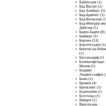
Бабенсхам (1)
Бад Висзее (1)
Бад Хомбург (5)
Бад-Брайзиг (1)
Бад-Вильснак (1
Бад-Мюндер-ам
Дайстер (1)
Баден-Баден (8)
Бамберг (1)
Берлин (53)
Берхтесгаден (1)
Бинген-на-Рейн
(1)
Биссендорф (1)
Бланкенфельде-
Малов (1)
Бодман-
Людвигсхафен (
Бонн (1)
Бремен (4)
Бризеланг (1)
Буденхайм (1)
Бухгольц (1)
Вайден (1)
Ванген-им-