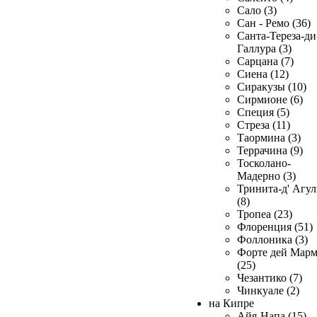
Сало (3)
Сан - Ремо (36)
Санта-Тереза-ди
Галлура (3)
Сарцана (7)
Сиена (12)
Сиракузы (10)
Сирмионе (6)
Специя (5)
Стреза (11)
Таормина (3)
Террачина (9)
Тосколано-
Мадерно (3)
Тринита-д' Агул
(8)
Тропеа (23)
Флоренция (51)
Фоллоника (3)
Форте дей Мар
(25)
Чезантико (7)
Чинкуале (2)
на Кипре
Айя-Напа (15)