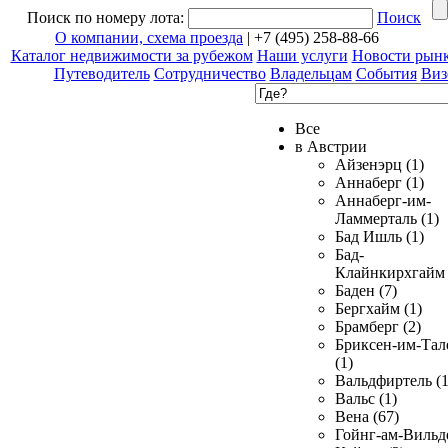
Поиск по номеру лота:
Поиск
О компании, схема проезда
| +7 (495) 258-88-66
Каталог недвижимости за рубежом
Наши услуги
Новости рын
Путеводитель
Сотрудничество
Владельцам
События
Виз
Все
в Австрии
Айзенэрц (1)
Аннаберг (1)
Аннаберг-им-
Ламмерталь (1)
Бад Ишль (1)
Бад-
Клайнкирхгайм 
Баден (7)
Бергхайм (1)
Брамберг (2)
Бриксен-им-Тал
(1)
Вальдфиртель (1
Вальс (1)
Вена (67)
Гойнг-ам-Вильд