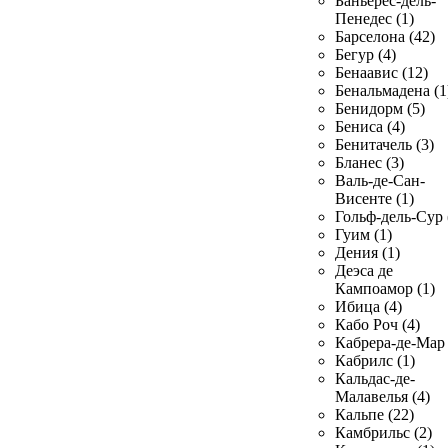
Баньерес-дель-
Пенедес (1)
Барселона (42)
Бегур (4)
Бенаавис (12)
Бенальмадена (1
Бенидорм (5)
Бениса (4)
Бенитачель (3)
Бланес (3)
Валь-де-Сан-
Висенте (1)
Гольф-дель-Сур 
Гуим (1)
Дения (1)
Деэса де
Кампоамор (1)
Ибица (4)
Кабо Роч (4)
Кабрера-де-Мар 
Кабрилс (1)
Кальдас-де-
Малавелья (4)
Кальпе (22)
Камбрильс (2)