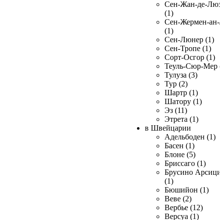
Сен-Жан-де-Лю
(1)
Сен-Жермен-ан
(1)
Сен-Люнер (1)
Сен-Тропе (1)
Сорт-Осгор (1)
Теуль-Сюр-Мер 
Тулуза (3)
Тур (2)
Шартр (1)
Шатору (1)
Эз (11)
Этрета (1)
в Швейцарии
Адельбоден (1)
Басен (1)
Блоне (5)
Бриссаго (1)
Брусино Арсиц
(1)
Бюшийон (1)
Веве (2)
Вербье (12)
Версуа (1)