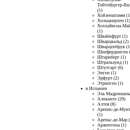
Тойтобургер-Ва
(1)
Хойзенштамм (1
Хольцкирхен (1
Хоххайм-на-Ма
(1)
Швайнфурт (1)
Шварцвальд (2)
Шварценбрук (1
Шнефердинген (
Штарнберг (1)
Штральзунд (1)
Штутгарт (6)
Энген (1)
Эрфурт (2)
Этринген (1)
в Испании
Эль Мадроньяль 
Аликанте (29)
Алтея (8)
Аренис-де-Мун
(1)
Ареньс-де-Мар (
Аржентона (1)