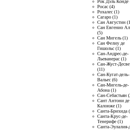
Рок Дэль Конде 
Росас (4)
Рохалес (1)
Сагаро (1)
Сан Августин (1
Сан Евгенио Ал
(5)
Сан Мигель (1)
Сан Фелиу де
Гишольс (1)
Сан-Андрес-де-
Льеванерас (1)
Сан-Жуст-Десве
(11)
Сан-Кугат-дель-
Вальес (6)
Сан-Мигель-де-
Абона (1)
Сан-Себастьян (
Сант Антони де
Калонже (1)
Санта-Брихида (
Санта-Крус-де-
Тенерифе (1)
Санта-Эулалия-д