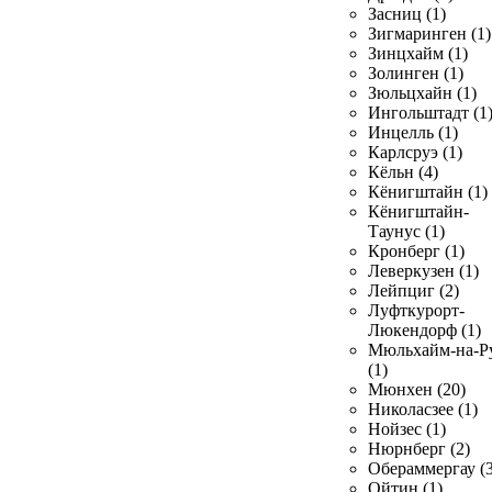
Засниц (1)
Зигмаринген (1)
Зинцхайм (1)
Золинген (1)
Зюльцхайн (1)
Ингольштадт (1
Инцелль (1)
Карлсруэ (1)
Кёльн (4)
Кёнигштайн (1)
Кёнигштайн-
Таунус (1)
Кронберг (1)
Леверкузен (1)
Лейпциг (2)
Луфткурорт-
Люкендорф (1)
Мюльхайм-на-Р
(1)
Мюнхен (20)
Николасзее (1)
Нойзес (1)
Нюрнберг (2)
Обераммергау (3
Ойтин (1)