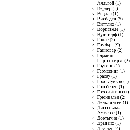
Алльгой (1)
Вердер (1)
Вецлар (1)
Висбаден (5)
Виттлих (1)
Ворпсведе (1)
Вунсторф (1)
Галле (2)
Гамбург (9)
Ганновер (2)
Гармиш-
Партенкирхе (2)
Гаутинг (1)
Гермеринг (1)
Грабау (1)
Грос-Лукков (1)
Гросберен (1)
Гроссайтинген (
Грюнвальд (2)
Денклинген (1)
Диссен-ам-
Аммерзе (1)
Дортмунд (1)
Драйайх (1)
Дрезден (4)