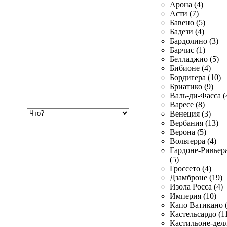
Арона (4)
Асти (7)
Бавено (5)
Бадези (4)
Бардолино (3)
Барчис (1)
Белладжио (5)
Бибионе (4)
Бордигера (10)
Бриатико (9)
Валь-ди-Фасса (
Варесе (8)
Хочу
Венеция (3)
купить
Вербания (13)
Верона (5)
Вольтерра (4)
Гардоне-Ривьер
(5)
Гроссето (4)
Дзамброне (19)
Изола Росса (4)
Империя (10)
Капо Ватикано (
Кастельсардо (1
Кастильоне-делл