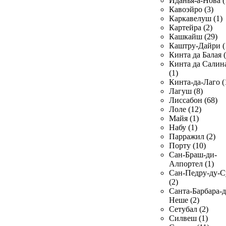
Иданья-а-Нова (
Кавоэйро (3)
Каркавелуш (1)
Картейра (2)
Кашкайш (29)
Каштру-Дайри (
Кинта да Балая (
Кинта да Салин
(1)
Кинта-да-Лаго (
Лагуш (8)
Лиссабон (68)
Лоле (12)
Майя (1)
Набу (1)
Парражил (2)
Порту (10)
Сан-Браш-ди-
Алпортел (1)
Сан-Педру-ду-С
(2)
Санта-Барбара-д
Неше (2)
Сетубал (2)
Силвеш (1)