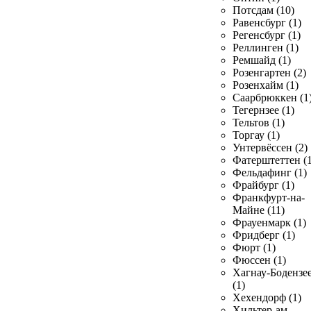
Потсдам (10)
Равенсбург (1)
Регенсбург (1)
Реллинген (1)
Ремшайд (1)
Розенгартен (2)
Розенхайм (1)
Саарбрюккен (1
Тегернзее (1)
Тельтов (1)
Торгау (1)
Унтервёссен (2)
Фатерштеттен (1
Фельдафинг (1)
Фрайбург (1)
Франкфурт-на-
Майне (11)
Фрауенмарк (1)
Фридберг (1)
Фюрт (1)
Фюссен (1)
Хагнау-Бодензе
(1)
Хехендорф (1)
Хильтер-ам-