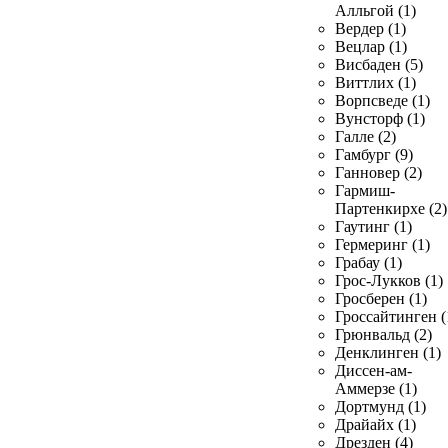
Алльгой (1)
Вердер (1)
Вецлар (1)
Висбаден (5)
Виттлих (1)
Ворпсведе (1)
Вунсторф (1)
Галле (2)
Гамбург (9)
Ганновер (2)
Гармиш-
Партенкирхе (2)
Гаутинг (1)
Гермеринг (1)
Грабау (1)
Грос-Лукков (1)
Гросберен (1)
Гроссайтинген (
Грюнвальд (2)
Денклинген (1)
Диссен-ам-
Аммерзе (1)
Дортмунд (1)
Драйайх (1)
Дрезден (4)