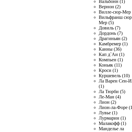
Вальбонн (1)
Вернон (2)
Вилле-сюр-Мер 
Вильфранш сюр
Мер (5)
Довиль (7)
Дордонь (7)
Драгиньян (2)
Камбремер (1)
Канны (36)
Кап д`Аи (1)
Компьен (1)
Коньяк (11)
Кроси (1)
Куршевель (10)
Ла Варен Сен-И
(1)
Ла Тюрби (5)
Ле-Ман (4)
Лион (2)
Лион-ла-Форе (1
Лувье (1)
Лурмарин (1)
Малакофф (1)
Манделье ла