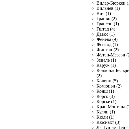
Вилар-Бюркен (
Вильнёв (1)
Вич (1)
Гранво (2)
Грансон (1)
Гштад (4)
Давос (1)
Женева (9)
Жентод (1)
Жингэн (2)
Жутан-Мезери (
Зеналь (1)
Каруж (1)
Коллонж-Бельр
(2)
Колони (5)
Комюньи (2)
Конш (1)
Корсо (3)
Корсье (1)
Кран Монтана (
Кулли (1)
Кюли (1)
Кюснахт (3)
Ла Тур-де-Пей (