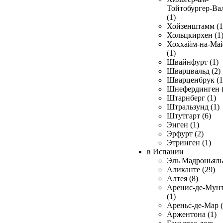
Тойтобургер-Ва
(1)
Хойзенштамм (1
Хольцкирхен (1
Хоххайм-на-Ма
(1)
Швайнфурт (1)
Шварцвальд (2)
Шварценбрук (1
Шнефердинген (
Штарнберг (1)
Штральзунд (1)
Штутгарт (6)
Энген (1)
Эрфурт (2)
Этринген (1)
в Испании
Эль Мадроньяль 
Аликанте (29)
Алтея (8)
Аренис-де-Мун
(1)
Ареньс-де-Мар (
Аржентона (1)