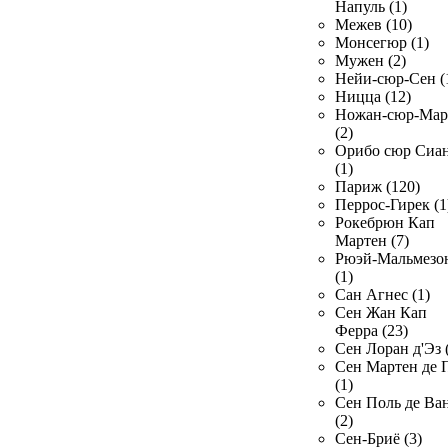
Напуль (1)
Межев (10)
Монсегюр (1)
Мужен (2)
Нейи-сюр-Сен (
Ницца (12)
Ножан-сюр-Ма
(2)
Орибо сюр Сиа
(1)
Париж (120)
Перрос-Гирек (1
Рокебрюн Кап
Мартен (7)
Рюэй-Мальмезо
(1)
Сан Агнес (1)
Сен Жан Кап
Ферра (23)
Сен Лоран д'Эз 
Сен Мартен де 
(1)
Сен Поль де Ва
(2)
Сен-Бриё (3)