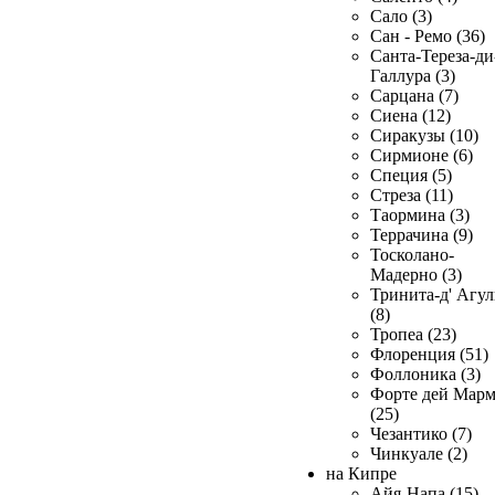
Сало (3)
Сан - Ремо (36)
Санта-Тереза-ди
Галлура (3)
Сарцана (7)
Сиена (12)
Сиракузы (10)
Сирмионе (6)
Специя (5)
Стреза (11)
Таормина (3)
Террачина (9)
Тосколано-
Мадерно (3)
Тринита-д' Агул
(8)
Тропеа (23)
Флоренция (51)
Фоллоника (3)
Форте дей Мар
(25)
Чезантико (7)
Чинкуале (2)
на Кипре
Айя-Напа (15)