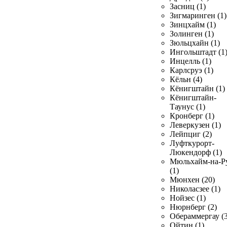
Засниц (1)
Зигмаринген (1)
Зинцхайм (1)
Золинген (1)
Зюльцхайн (1)
Ингольштадт (1
Инцелль (1)
Карлсруэ (1)
Кёльн (4)
Кёнигштайн (1)
Кёнигштайн-
Таунус (1)
Кронберг (1)
Леверкузен (1)
Лейпциг (2)
Луфткурорт-
Люкендорф (1)
Мюльхайм-на-Р
(1)
Мюнхен (20)
Николасзее (1)
Нойзес (1)
Нюрнберг (2)
Обераммергау (3
Ойтин (1)