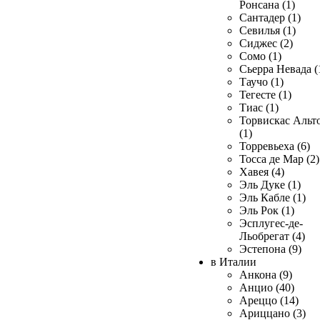
Ронсана (1)
Сантадер (1)
Севилья (1)
Сиджес (2)
Сомо (1)
Сьерра Невада (
Таучо (1)
Тегесте (1)
Тиас (1)
Торвискас Альт
(1)
Торревьеха (6)
Тосса де Мар (2)
Хавея (4)
Эль Дуке (1)
Эль Кабле (1)
Эль Рок (1)
Эсплугес-де-
Льобрегат (4)
Эстепона (9)
в Италии
Анкона (9)
Анцио (40)
Ареццо (14)
Ариццано (3)