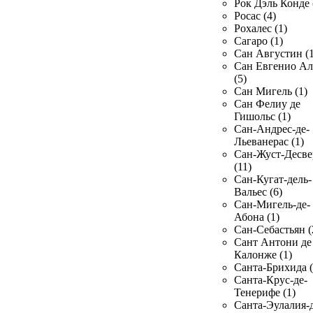
Рок Дэль Конде 
Росас (4)
Рохалес (1)
Сагаро (1)
Сан Августин (1
Сан Евгенио Ал
(5)
Сан Мигель (1)
Сан Фелиу де
Гишольс (1)
Сан-Андрес-де-
Льеванерас (1)
Сан-Жуст-Десве
(11)
Сан-Кугат-дель-
Вальес (6)
Сан-Мигель-де-
Абона (1)
Сан-Себастьян (
Сант Антони де
Калонже (1)
Санта-Брихида (
Санта-Крус-де-
Тенерифе (1)
Санта-Эулалия-д