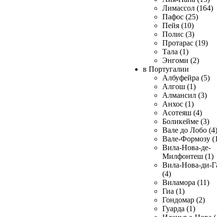
Лимассол (164)
Пафос (25)
Пейя (10)
Полис (3)
Протарас (19)
Тала (1)
Энгоми (2)
в Португалии
Албуфейра (5)
Алгош (1)
Алмансил (3)
Анхос (1)
Асотеяш (4)
Боликейме (3)
Вале до Лобо (4
Вале-Формозу (
Вила-Нова-де-
Милфонтеш (1)
Вила-Нова-ди-Г
(4)
Виламора (11)
Гиа (1)
Гондомар (2)
Гуарда (1)