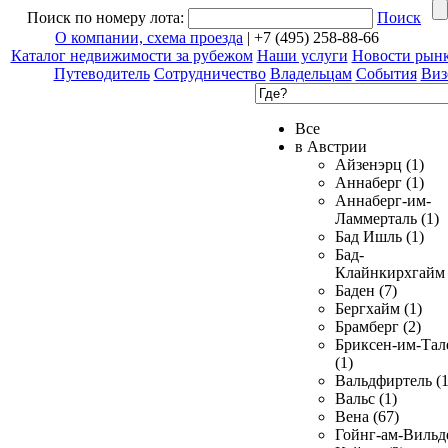
Поиск по номеру лота:
Поиск
О компании, схема проезда
| +7 (495) 258-88-66
Каталог недвижимости за рубежом
Наши услуги
Новости рын
Путеводитель
Сотрудничество
Владельцам
События
Виз
Все
в Австрии
Айзенэрц (1)
Аннаберг (1)
Аннаберг-им-
Ламмерталь (1)
Бад Ишль (1)
Бад-
Клайнкирхгайм 
Баден (7)
Бергхайм (1)
Брамберг (2)
Бриксен-им-Тал
(1)
Вальдфиртель (1
Вальс (1)
Вена (67)
Гойнг-ам-Вильд