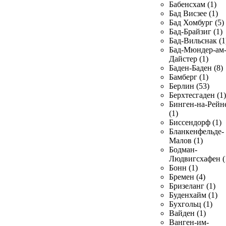
Бабенсхам (1)
Бад Висзее (1)
Бад Хомбург (5)
Бад-Брайзиг (1)
Бад-Вильснак (1
Бад-Мюндер-ам
Дайстер (1)
Баден-Баден (8)
Бамберг (1)
Берлин (53)
Берхтесгаден (1)
Бинген-на-Рейн
(1)
Биссендорф (1)
Бланкенфельде-
Малов (1)
Бодман-
Людвигсхафен (
Бонн (1)
Бремен (4)
Бризеланг (1)
Буденхайм (1)
Бухгольц (1)
Вайден (1)
Ванген-им-