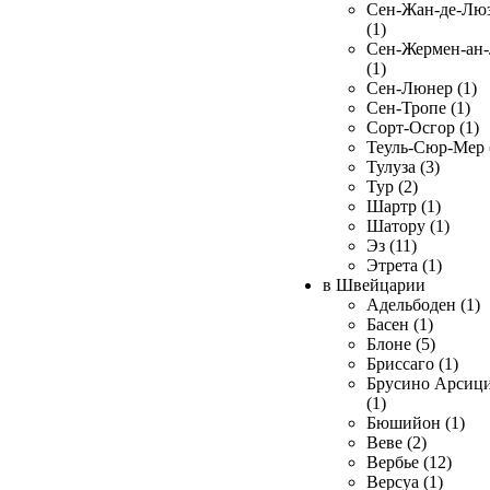
Сен-Жан-де-Лю
(1)
Сен-Жермен-ан
(1)
Сен-Люнер (1)
Сен-Тропе (1)
Сорт-Осгор (1)
Теуль-Сюр-Мер 
Тулуза (3)
Тур (2)
Шартр (1)
Шатору (1)
Эз (11)
Этрета (1)
в Швейцарии
Адельбоден (1)
Басен (1)
Блоне (5)
Бриссаго (1)
Брусино Арсиц
(1)
Бюшийон (1)
Веве (2)
Вербье (12)
Версуа (1)