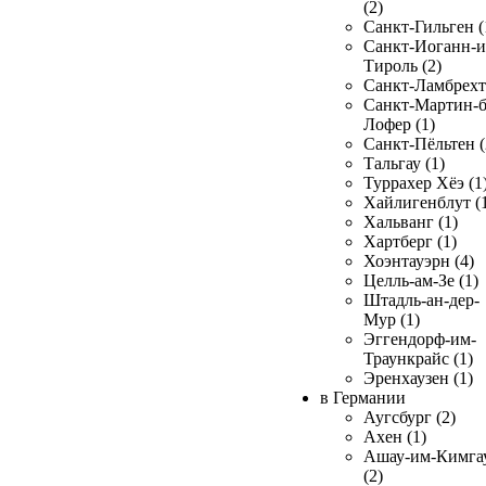
(2)
Санкт-Гильген (
Санкт-Иоганн-и
Тироль (2)
Санкт-Ламбрехт 
Санкт-Мартин-б
Лофер (1)
Санкт-Пёльтен (
Тальгау (1)
Туррахер Хёэ (1
Хайлигенблут (
Хальванг (1)
Хартберг (1)
Хоэнтауэрн (4)
Целль-ам-Зе (1)
Штадль-ан-дер-
Мур (1)
Эггендорф-им-
Траункрайс (1)
Эренхаузен (1)
в Германии
Аугсбург (2)
Ахен (1)
Ашау-им-Кимга
(2)