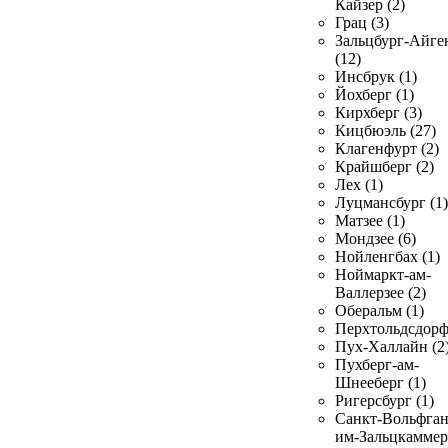
Кайзер (2)
Грац (3)
Зальцбург-Айге
(12)
Инсбрук (1)
Йохберг (1)
Кирхберг (3)
Кицбюэль (27)
Клагенфурт (2)
Крайшберг (2)
Лех (1)
Луцмансбург (1)
Матзее (1)
Мондзее (6)
Нойленгбах (1)
Ноймаркт-ам-
Валлерзее (2)
Оберальм (1)
Перхтольдсдорф
Пух-Халлайн (2
Пухберг-ам-
Шнееберг (1)
Ригерсбург (1)
Санкт-Вольфган
им-Зальцкаммер