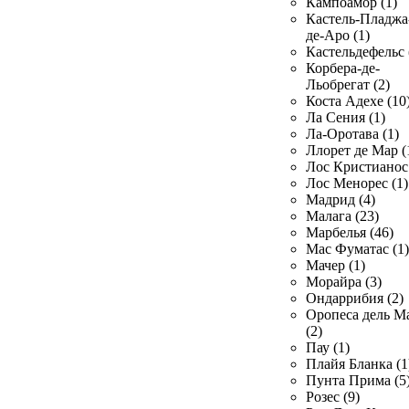
Кампоамор (1)
Кастель-Пладжа
де-Аро (1)
Кастельдефельс 
Корбера-де-
Льобрегат (2)
Коста Адехе (10
Ла Сения (1)
Ла-Оротава (1)
Ллорет де Мар (
Лос Кристианос 
Лос Менорес (1)
Мадрид (4)
Малага (23)
Марбелья (46)
Мас Фуматас (1)
Мачер (1)
Морайра (3)
Ондаррибия (2)
Оропеса дель М
(2)
Пау (1)
Плайя Бланка (1
Пунта Прима (5
Розес (9)