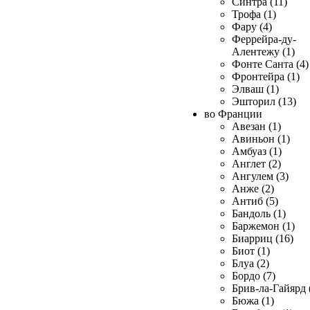
Синтра (11)
Трофа (1)
Фару (4)
Феррейра-ду-
Алентежу (1)
Фонте Санта (4)
Фронтейра (1)
Элваш (1)
Эшторил (13)
во Франции
Авезан (1)
Авиньон (1)
Амбуаз (1)
Англет (2)
Ангулем (3)
Анже (2)
Антиб (5)
Бандоль (1)
Баржемон (1)
Биарриц (16)
Биот (1)
Блуа (2)
Бордо (7)
Брив-ла-Гайярд 
Бюжа (1)