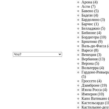
Арона (4)
Асти (7)
Бавено (5)
Бадези (4)
Бардолино (3)
Барчис (1)
Белладжио (5)
Бибионе (4)
Бордигера (10)
Бриатико (9)
Валь-ди-Фасса (
Варесе (8)
Хочу
Венеция (3)
купить
Вербания (13)
Верона (5)
Вольтерра (4)
Гардоне-Ривьер
(5)
Гроссето (4)
Дзамброне (19)
Изола Росса (4)
Империя (10)
Капо Ватикано (
Кастельсардо (1
Кастильоне-делл