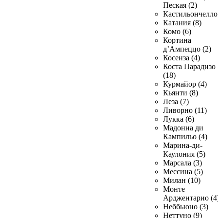
Пеская (2)
Кастильончелло 
Катания (8)
Комо (6)
Кортина
д’Ампеццо (2)
Косенза (4)
Коста Парадизо
(18)
Курмайор (4)
Кьянти (8)
Леза (7)
Ливорно (11)
Лукка (6)
Мадонна ди
Кампильо (4)
Марина-ди-
Каулония (5)
Марсала (3)
Мессина (5)
Милан (10)
Монте
Арджентарио (4
Неббьюно (3)
Неттуно (9)