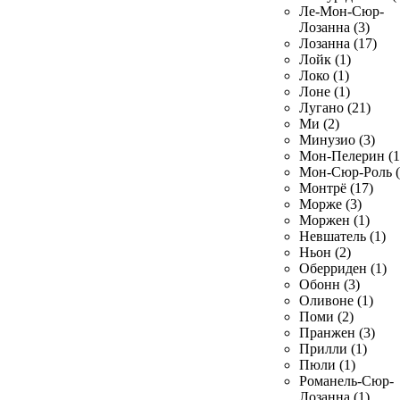
Ле-Мон-Сюр-
Лозанна (3)
Лозанна (17)
Лойк (1)
Локо (1)
Лоне (1)
Лугано (21)
Ми (2)
Минузио (3)
Мон-Пелерин (1
Мон-Сюр-Роль (
Монтрё (17)
Морже (3)
Моржен (1)
Невшатель (1)
Ньон (2)
Оберриден (1)
Обонн (3)
Оливоне (1)
Поми (2)
Пранжен (3)
Прилли (1)
Пюли (1)
Романель-Сюр-
Лозанна (1)