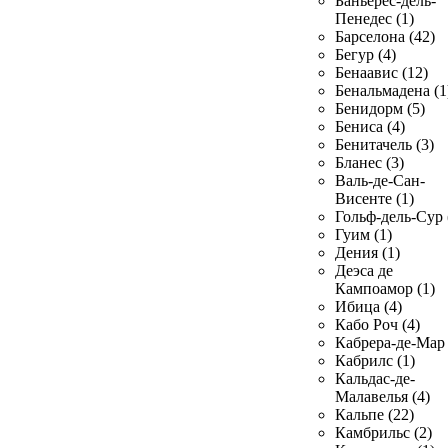
Баньерес-дель-
Пенедес (1)
Барселона (42)
Бегур (4)
Бенаавис (12)
Бенальмадена (1
Бенидорм (5)
Бениса (4)
Бенитачель (3)
Бланес (3)
Валь-де-Сан-
Висенте (1)
Гольф-дель-Сур 
Гуим (1)
Дения (1)
Деэса де
Кампоамор (1)
Ибица (4)
Кабо Роч (4)
Кабрера-де-Мар 
Кабрилс (1)
Кальдас-де-
Малавелья (4)
Кальпе (22)
Камбрильс (2)