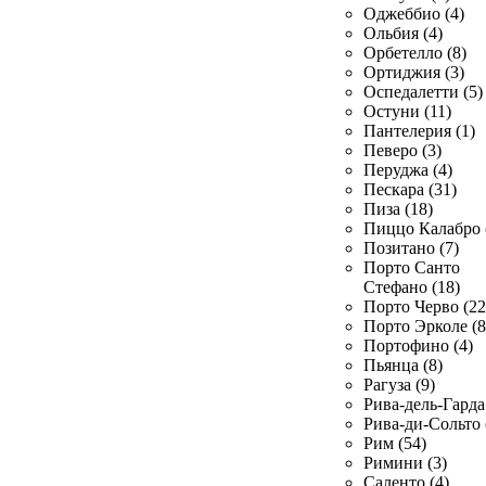
Оджеббио (4)
Ольбия (4)
Орбетелло (8)
Ортиджия (3)
Оспедалетти (5)
Остуни (11)
Пантелерия (1)
Певеро (3)
Перуджа (4)
Пескара (31)
Пиза (18)
Пиццо Калабро 
Позитано (7)
Порто Санто
Стефано (18)
Порто Черво (22
Порто Эрколе (8
Портофино (4)
Пьянца (8)
Рагуза (9)
Рива-дель-Гарда 
Рива-ди-Сольто 
Рим (54)
Римини (3)
Саленто (4)