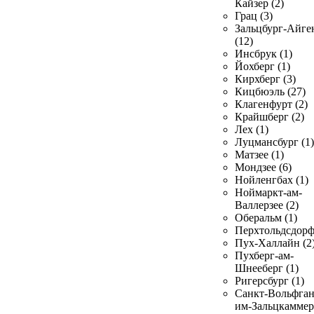
Кайзер (2)
Грац (3)
Зальцбург-Айге
(12)
Инсбрук (1)
Йохберг (1)
Кирхберг (3)
Кицбюэль (27)
Клагенфурт (2)
Крайшберг (2)
Лех (1)
Луцмансбург (1)
Матзее (1)
Мондзее (6)
Нойленгбах (1)
Ноймаркт-ам-
Валлерзее (2)
Оберальм (1)
Перхтольдсдорф
Пух-Халлайн (2
Пухберг-ам-
Шнееберг (1)
Ригерсбург (1)
Санкт-Вольфган
им-Зальцкаммер