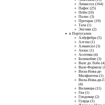
Лимассол (164)
Пафос (25)
Пейя (10)
Полис (3)
Протарас (19)
Тала (1)
Энгоми (2)
в Португалии
Албуфейра (5)
Алгош (1)
Алмансил (3)
Анхос (1)
Асотеяш (4)
Боликейме (3)
Вале до Лобо (4
Вале-Формозу (
Вила-Нова-де-
Милфонтеш (1)
Вила-Нова-ди-Г
(4)
Виламора (11)
Гиа (1)
Гондомар (2)
Гуарда (1)