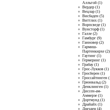
Алльгой (1)
Вердер (1)
Вецлар (1)
Висбаден (5)
Виттлих (1)
Ворпсведе (1)
Вунсторф (1)
Галле (2)
Гамбург (9)
Ганновер (2)
Гармиш-
Партенкирхе (2)
Гаутинг (1)
Гермеринг (1)
Грабау (1)
Грос-Лукков (1)
Гросберен (1)
Гроссайтинген (
Грюнвальд (2)
Денклинген (1)
Диссен-ам-
Аммерзе (1)
Дортмунд (1)
Драйайх (1)
Дрезден (4)