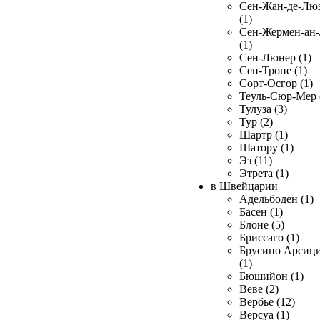
Сен-Жан-де-Лю
(1)
Сен-Жермен-ан
(1)
Сен-Люнер (1)
Сен-Тропе (1)
Сорт-Осгор (1)
Теуль-Сюр-Мер 
Тулуза (3)
Тур (2)
Шартр (1)
Шатору (1)
Эз (11)
Этрета (1)
в Швейцарии
Адельбоден (1)
Басен (1)
Блоне (5)
Бриссаго (1)
Брусино Арсиц
(1)
Бюшийон (1)
Веве (2)
Вербье (12)
Версуа (1)