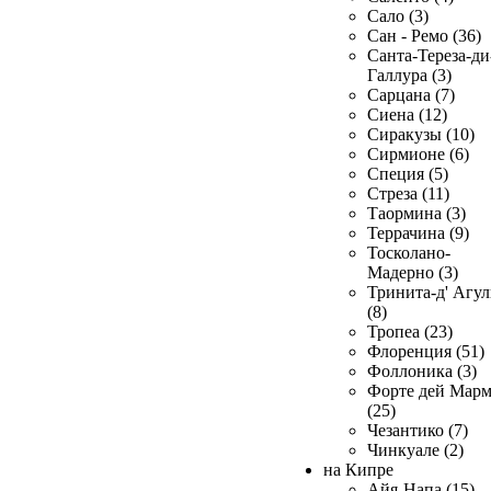
Сало (3)
Сан - Ремо (36)
Санта-Тереза-ди
Галлура (3)
Сарцана (7)
Сиена (12)
Сиракузы (10)
Сирмионе (6)
Специя (5)
Стреза (11)
Таормина (3)
Террачина (9)
Тосколано-
Мадерно (3)
Тринита-д' Агул
(8)
Тропеа (23)
Флоренция (51)
Фоллоника (3)
Форте дей Мар
(25)
Чезантико (7)
Чинкуале (2)
на Кипре
Айя-Напа (15)