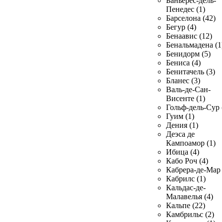
Баньерес-дель-
Пенедес (1)
Барселона (42)
Бегур (4)
Бенаавис (12)
Бенальмадена (1
Бенидорм (5)
Бениса (4)
Бенитачель (3)
Бланес (3)
Валь-де-Сан-
Висенте (1)
Гольф-дель-Сур 
Гуим (1)
Дения (1)
Деэса де
Кампоамор (1)
Ибица (4)
Кабо Роч (4)
Кабрера-де-Мар 
Кабрилс (1)
Кальдас-де-
Малавелья (4)
Кальпе (22)
Камбрильс (2)