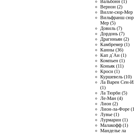
Вальбонн (1)
Вернон (2)
Вилле-сюр-Мер 
Вильфранш сюр
Мер (5)
Довиль (7)
Дордонь (7)
Драгиньян (2)
Камбремер (1)
Канны (36)
Кап д`Аи (1)
Компьен (1)
Коньяк (11)
Кроси (1)
Куршевель (10)
Ла Варен Сен-И
(1)
Ла Тюрби (5)
Ле-Ман (4)
Лион (2)
Лион-ла-Форе (1
Лувье (1)
Лурмарин (1)
Малакофф (1)
Манделье ла