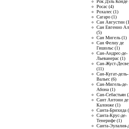
Рок Дэль Конде 
Росас (4)
Рохалес (1)
Сагаро (1)
Сан Августин (1
Сан Евгенио Ал
(5)
Сан Мигель (1)
Сан Фелиу де
Гишольс (1)
Сан-Андрес-де-
Льеванерас (1)
Сан-Жуст-Десве
(11)
Сан-Кугат-дель-
Вальес (6)
Сан-Мигель-де-
Абона (1)
Сан-Себастьян (
Сант Антони де
Калонже (1)
Санта-Брихида (
Санта-Крус-де-
Тенерифе (1)
Санта-Эулалия-д