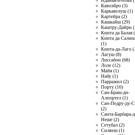
Иданья-а-Нова (
Кавоэйро (3)
Каркавелуш (1)
Картейра (2)
Кашкайш (29)
Каштру-Дайри (
Кинта да Балая (
Кинта да Салин
(1)
Кинта-да-Лаго (
Лагуш (8)
Лиссабон (68)
Лоле (12)
Майя (1)
Набу (1)
Парражил (2)
Порту (10)
Сан-Браш-ди-
Алпортел (1)
Сан-Педру-ду-С
(2)
Санта-Барбара-д
Неше (2)
Сетубал (2)
Силвеш (1)