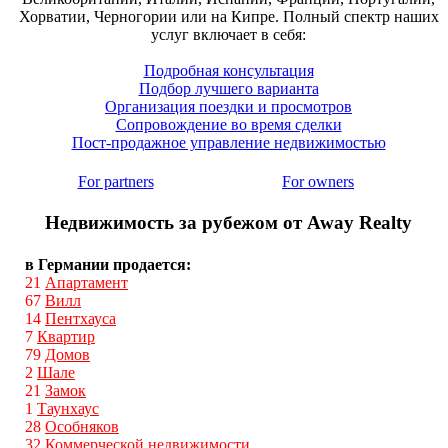
Хорватии, Черногории или на Кипре. Полный спектр наших
услуг включает в себя:
Подробная консультация
Подбор лучшего варианта
Организация поездки и просмотров
Сопровождение во время сделки
Пост-продажное управление недвижимостью
For partners
For owners
Недвижимость за рубежом от Away Realty
в Германии продается:
21
Апартамент
67
Вилл
14
Пентхауса
7
Квартир
79
Домов
2
Шале
21
Замок
1
Таунхаус
28
Особняков
32
Коммерческой недвижимости