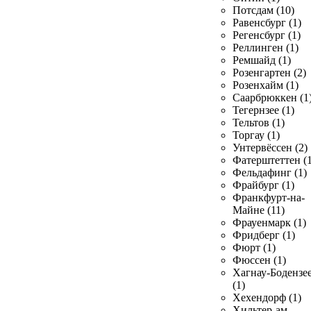
Потсдам (10)
Равенсбург (1)
Регенсбург (1)
Реллинген (1)
Ремшайд (1)
Розенгартен (2)
Розенхайм (1)
Саарбрюккен (1
Тегернзее (1)
Тельтов (1)
Торгау (1)
Унтервёссен (2)
Фатерштеттен (1
Фельдафинг (1)
Фрайбург (1)
Франкфурт-на-
Майне (11)
Фрауенмарк (1)
Фридберг (1)
Фюрт (1)
Фюссен (1)
Хагнау-Бодензе
(1)
Хехендорф (1)
Хильтер-ам-