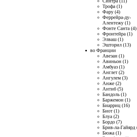
Синтра (11)
Трофа (1)
Фару (4)
Феррейра-ду-
Алентежу (1)
Фонте Санта (4)
Фронтейра (1)
Элваш (1)
Эшторил (13)
во Франции
Авезан (1)
Авиньон (1)
Амбуаз (1)
Англет (2)
Ангулем (3)
Анже (2)
Антиб (5)
Бандоль (1)
Баржемон (1)
Биарриц (16)
Биот (1)
Блуа (2)
Бордо (7)
Брив-ла-Гайярд 
Бюжа (1)