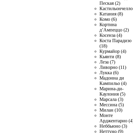
Пеская (2)
Кастильончелло 
Катания (8)
Комо (6)
Кортина
д’Ампеццо (2)
Косенза (4)
Коста Парадизо
(18)
Курмайор (4)
Кьянти (8)
Леза (7)
Ливорно (11)
Лукка (6)
Мадонна ди
Кампильо (4)
Марина-ди-
Каулония (5)
Марсала (3)
Мессина (5)
Милан (10)
Монте
Арджентарио (4
Неббьюно (3)
Неттуно (9)