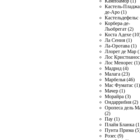
Кампоамор (1)
Кастель-Пладжа
де-Аро (1)
Кастельдефельс 
Корбера-де-
Льобрегат (2)
Коста Адехе (10
Ла Сения (1)
Ла-Оротава (1)
Ллорет де Мар (
Лос Кристианос 
Лос Менорес (1)
Мадрид (4)
Малага (23)
Марбелья (46)
Мас Фуматас (1)
Мачер (1)
Морайра (3)
Ондаррибия (2)
Оропеса дель М
(2)
Пау (1)
Плайя Бланка (1
Пунта Прима (5
Розес (9)