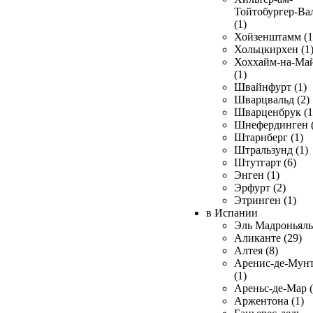
Тойтобургер-Ва
(1)
Хойзенштамм (1
Хольцкирхен (1
Хоххайм-на-Ма
(1)
Швайнфурт (1)
Шварцвальд (2)
Шварценбрук (1
Шнефердинген (
Штарнберг (1)
Штральзунд (1)
Штутгарт (6)
Энген (1)
Эрфурт (2)
Этринген (1)
в Испании
Эль Мадроньяль 
Аликанте (29)
Алтея (8)
Аренис-де-Мун
(1)
Ареньс-де-Мар (
Аржентона (1)