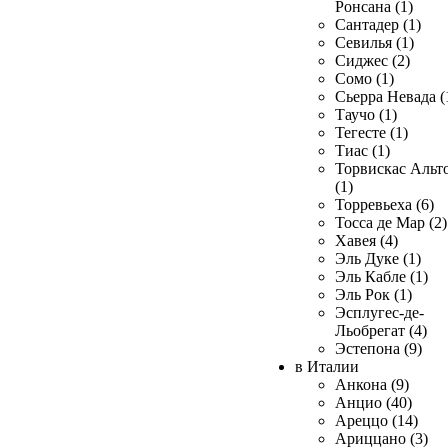
Ронсана (1)
Сантадер (1)
Севилья (1)
Сиджес (2)
Сомо (1)
Сьерра Невада (
Таучо (1)
Тегесте (1)
Тиас (1)
Торвискас Альт
(1)
Торревьеха (6)
Тосса де Мар (2)
Хавея (4)
Эль Дуке (1)
Эль Кабле (1)
Эль Рок (1)
Эсплугес-де-
Льобрегат (4)
Эстепона (9)
в Италии
Анкона (9)
Анцио (40)
Ареццо (14)
Ариццано (3)