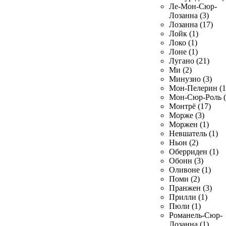
Ле-Мон-Сюр-
Лозанна (3)
Лозанна (17)
Лойк (1)
Локо (1)
Лоне (1)
Лугано (21)
Ми (2)
Минузио (3)
Мон-Пелерин (1
Мон-Сюр-Роль (
Монтрё (17)
Морже (3)
Моржен (1)
Невшатель (1)
Ньон (2)
Оберриден (1)
Обонн (3)
Оливоне (1)
Поми (2)
Пранжен (3)
Прилли (1)
Пюли (1)
Романель-Сюр-
Лозанна (1)