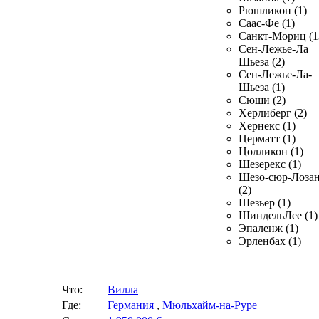
Рюшликон (1)
Саас-Фе (1)
Санкт-Мориц (1
Сен-Лежье-Ла
Шьеза (2)
Сен-Лежье-Ла-
Шьеза (1)
Сюши (2)
Херлиберг (2)
Хернекс (1)
Церматт (1)
Цолликон (1)
Шезерекс (1)
Шезо-сюр-Лоза
(2)
Шезьер (1)
ШиндельЛее (1)
Эпаленж (1)
Эрленбах (1)
Что:
Вилла
Где:
Германия
,
Мюльхайм-на-Руре