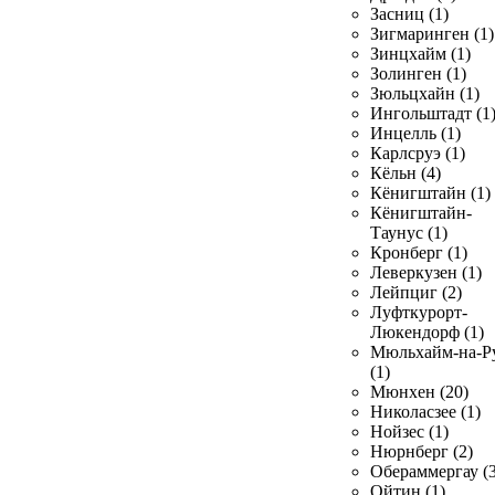
Засниц (1)
Зигмаринген (1)
Зинцхайм (1)
Золинген (1)
Зюльцхайн (1)
Ингольштадт (1
Инцелль (1)
Карлсруэ (1)
Кёльн (4)
Кёнигштайн (1)
Кёнигштайн-
Таунус (1)
Кронберг (1)
Леверкузен (1)
Лейпциг (2)
Луфткурорт-
Люкендорф (1)
Мюльхайм-на-Р
(1)
Мюнхен (20)
Николасзее (1)
Нойзес (1)
Нюрнберг (2)
Обераммергау (3
Ойтин (1)