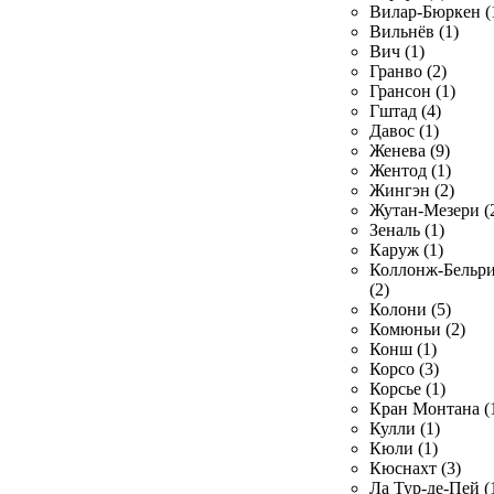
Вилар-Бюркен (
Вильнёв (1)
Вич (1)
Гранво (2)
Грансон (1)
Гштад (4)
Давос (1)
Женева (9)
Жентод (1)
Жингэн (2)
Жутан-Мезери (
Зеналь (1)
Каруж (1)
Коллонж-Бельр
(2)
Колони (5)
Комюньи (2)
Конш (1)
Корсо (3)
Корсье (1)
Кран Монтана (
Кулли (1)
Кюли (1)
Кюснахт (3)
Ла Тур-де-Пей (