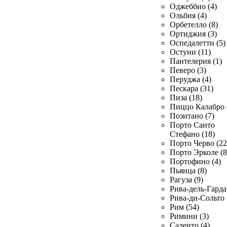
Оджеббио (4)
Ольбия (4)
Орбетелло (8)
Ортиджия (3)
Оспедалетти (5)
Остуни (11)
Пантелерия (1)
Певеро (3)
Перуджа (4)
Пескара (31)
Пиза (18)
Пиццо Калабро 
Позитано (7)
Порто Санто
Стефано (18)
Порто Черво (22
Порто Эрколе (8
Портофино (4)
Пьянца (8)
Рагуза (9)
Рива-дель-Гарда 
Рива-ди-Сольто 
Рим (54)
Римини (3)
Саленто (4)