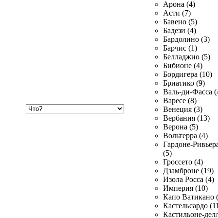
Арона (4)
Асти (7)
Бавено (5)
Бадези (4)
Бардолино (3)
Барчис (1)
Белладжио (5)
Бибионе (4)
Бордигера (10)
Бриатико (9)
Валь-ди-Фасса (
Варесе (8)
Хочу
Венеция (3)
купить
Вербания (13)
Верона (5)
Вольтерра (4)
Гардоне-Ривьер
(5)
Гроссето (4)
Дзамброне (19)
Изола Росса (4)
Империя (10)
Капо Ватикано (
Кастельсардо (1
Кастильоне-делл