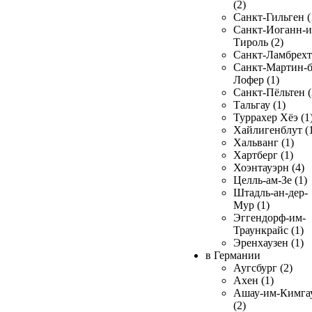
(2)
Санкт-Гильген (
Санкт-Иоганн-и
Тироль (2)
Санкт-Ламбрехт 
Санкт-Мартин-б
Лофер (1)
Санкт-Пёльтен (
Тальгау (1)
Туррахер Хёэ (1
Хайлигенблут (
Хальванг (1)
Хартберг (1)
Хоэнтауэрн (4)
Целль-ам-Зе (1)
Штадль-ан-дер-
Мур (1)
Эггендорф-им-
Траункрайс (1)
Эренхаузен (1)
в Германии
Аугсбург (2)
Ахен (1)
Ашау-им-Кимга
(2)