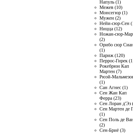
Напуль (1)
Межев (10)
Монсегюр (1)
Мужен (2)
Нейи-сюр-Сен (
Ницца (12)
Ножан-сюр-Ма
(2)
Орибо сюр Сиа
(1)
Париж (120)
Перрос-Гирек (1
Рокебрюн Кап
Мартен (7)
Рюэй-Мальмезо
(1)
Сан Агнес (1)
Сен Жан Кап
Ферра (23)
Сен Лоран д'Эз 
Сен Мартен де 
(1)
Сен Поль де Ва
(2)
Сен-Бриё (3)