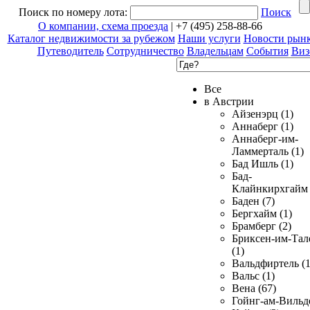
Поиск по номеру лота:
Поиск
О компании, схема проезда
| +7 (495) 258-88-66
Каталог недвижимости за рубежом
Наши услуги
Новости рын
Путеводитель
Сотрудничество
Владельцам
События
Виз
Все
в Австрии
Айзенэрц (1)
Аннаберг (1)
Аннаберг-им-
Ламмерталь (1)
Бад Ишль (1)
Бад-
Клайнкирхгайм 
Баден (7)
Бергхайм (1)
Брамберг (2)
Бриксен-им-Тал
(1)
Вальдфиртель (1
Вальс (1)
Вена (67)
Гойнг-ам-Вильд