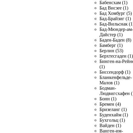
Бабенсхам (1)
Бад Висзее (1)
Бад Хомбург (5)
Бад-Брайзиг (1)
Бад-Вильснак (1
Бад-Мюндер-ам
Дайстер (1)
Баден-Баден (8)
Бамберг (1)
Берлин (53)
Берхтесгаден (1)
Бинген-на-Рейн
(1)
Биссендорф (1)
Бланкенфельде-
Малов (1)
Бодман-
Людвигсхафен (
Бонн (1)
Бремен (4)
Бризеланг (1)
Буденхайм (1)
Бухгольц (1)
Вайден (1)
Ванген-им-