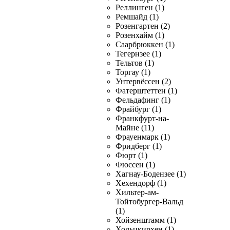
Реллинген (1)
Ремшайд (1)
Розенгартен (2)
Розенхайм (1)
Саарбрюккен (1)
Тегернзее (1)
Тельтов (1)
Торгау (1)
Унтервёссен (2)
Фатерштеттен (1)
Фельдафинг (1)
Фрайбург (1)
Франкфурт-на-
Майне (11)
Фрауенмарк (1)
Фридберг (1)
Фюрт (1)
Фюссен (1)
Хагнау-Бодензее (1)
Хехендорф (1)
Хильтер-ам-
Тойтобургер-Вальд
(1)
Хойзенштамм (1)
Хольцкирхен (1)