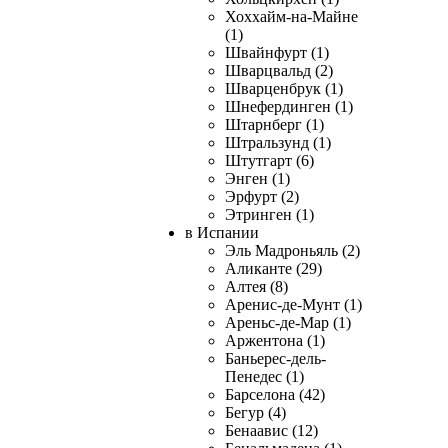
Хоххайм-на-Майне
(1)
Швайнфурт (1)
Шварцвальд (2)
Шварценбрук (1)
Шнефердинген (1)
Штарнберг (1)
Штральзунд (1)
Штутгарт (6)
Энген (1)
Эрфурт (2)
Этринген (1)
в Испании
Эль Мадроньяль (2)
Аликанте (29)
Алтея (8)
Аренис-де-Мунт (1)
Ареньс-де-Мар (1)
Аржентона (1)
Баньерес-дель-
Пенедес (1)
Барселона (42)
Бегур (4)
Бенаавис (12)