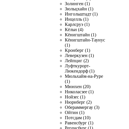
Золинген (1)
Зюльцхайн (1)
Ингольштадт (1)
Инцелль (1)
Карлсруэ (1)
Кёльн (4)
Кёнигштайн (1)
Кёнигштайн-Таунус
(1)
Кронберг (1)
Леверкузен (1)
Лейпциг (2)
Луфткурорт-
Люкендорф (1)
Мюльхайм-на-Руре
(1)
Мюнхен (20)
Николасзее (1)
Нойзес (1)
Нюрнберг (2)
Обераммергау (3)
Ойтин (1)
Потсдам (10)
Равенсбург (1)
Регенсбург (1)