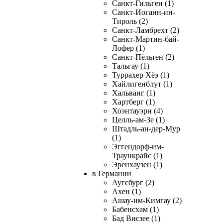
Санкт-Гильген (1)
Санкт-Иоганн-ин-
Тироль (2)
Санкт-Ламбрехт (2)
Санкт-Мартин-бай-
Лофер (1)
Санкт-Пёльтен (2)
Тальгау (1)
Туррахер Хёэ (1)
Хайлигенблут (1)
Хальванг (1)
Хартберг (1)
Хоэнтауэрн (4)
Целль-ам-Зе (1)
Штадль-ан-дер-Мур
(1)
Эггендорф-им-
Траункрайс (1)
Эренхаузен (1)
в Германии
Аугсбург (2)
Ахен (1)
Ашау-им-Кимгау (2)
Бабенсхам (1)
Бад Висзее (1)