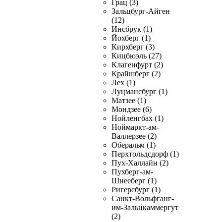
Грац (3)
Зальцбург-Айген
(12)
Инсбрук (1)
Йохберг (1)
Кирхберг (3)
Кицбюэль (27)
Клагенфурт (2)
Крайшберг (2)
Лех (1)
Луцмансбург (1)
Матзее (1)
Мондзее (6)
Нойленгбах (1)
Ноймаркт-ам-
Валлерзее (2)
Оберальм (1)
Перхтольдсдорф (1)
Пух-Халлайн (2)
Пухберг-ам-
Шнееберг (1)
Ригерсбург (1)
Санкт-Вольфганг-
им-Зальцкаммергут
(2)