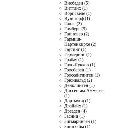
Висбаден (5)
Виттлих (1)
Ворпсведе (1)
Вунсторф (1)
Галле (2)
Гамбург (9)
Ганновер (2)
Гармиш-
Партенкирхе (2)
Гаутинг (1)
Гермеринг (1)
Грабау (1)
Грос-Лукков (1)
Гросберен (1)
Гроссайтинген (1)
Грюнвальд (2)
Денклинген (1)
Диссен-ам-Аммерзе
(1)
Дортмунд (1)
Драйайх (1)
Дрезден (4)
Засниц (1)
Зигмаринген (1)
Зинцхайм (1)