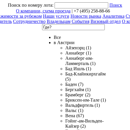
Поиск по номеру лота:
Поиск
О компании, схема проезда
| +7 (495) 258-88-66
ижимости за рубежом
Наши услуги
Новости рынка
Аналитика
Ст
дитель
Сотрудничество
Владельцам
События
Визовый отдел
О к
Все
в Австрии
Айзенэрц (1)
Аннаберг (1)
Аннаберг-им-
Ламмерталь (1)
Бад Ишль (1)
Бад-Клайнкирхгайм
(5)
Баден (7)
Бергхайм (1)
Брамберг (2)
Бриксен-им-Тале (1)
Вальдфиртель (1)
Вальс (1)
Вена (67)
Гойнг-ам-Вильден-
Кайзер (2)