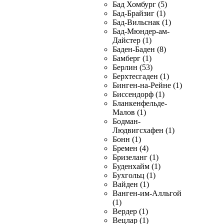
Бад Хомбург (5)
Бад-Брайзиг (1)
Бад-Вильснак (1)
Бад-Мюндер-ам-
Дайстер (1)
Баден-Баден (8)
Бамберг (1)
Берлин (53)
Берхтесгаден (1)
Бинген-на-Рейне (1)
Биссендорф (1)
Бланкенфельде-
Малов (1)
Бодман-
Людвигсхафен (1)
Бонн (1)
Бремен (4)
Бризеланг (1)
Буденхайм (1)
Бухгольц (1)
Вайден (1)
Ванген-им-Алльгой
(1)
Вердер (1)
Вецлар (1)