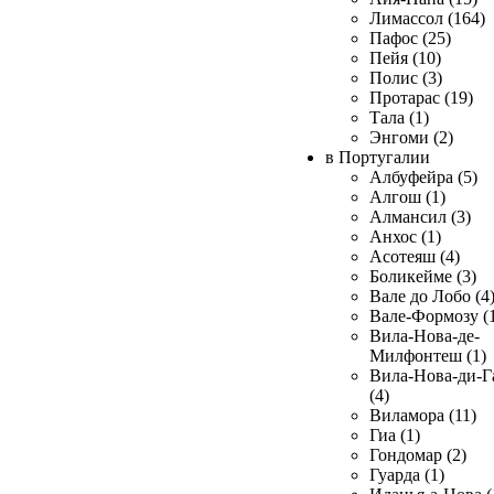
Лимассол (164)
Пафос (25)
Пейя (10)
Полис (3)
Протарас (19)
Тала (1)
Энгоми (2)
в Португалии
Албуфейра (5)
Алгош (1)
Алмансил (3)
Анхос (1)
Асотеяш (4)
Боликейме (3)
Вале до Лобо (4
Вале-Формозу (
Вила-Нова-де-
Милфонтеш (1)
Вила-Нова-ди-Г
(4)
Виламора (11)
Гиа (1)
Гондомар (2)
Гуарда (1)