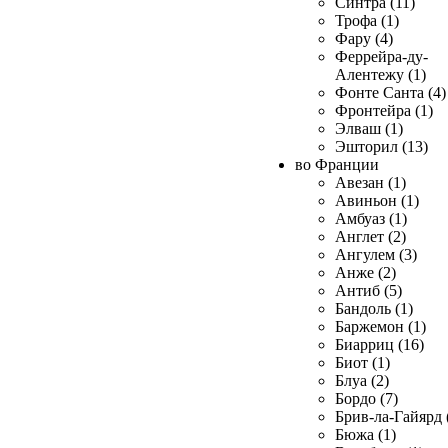
Синтра (11)
Трофа (1)
Фару (4)
Феррейра-ду-
Алентежу (1)
Фонте Санта (4)
Фронтейра (1)
Элваш (1)
Эшторил (13)
во Франции
Авезан (1)
Авиньон (1)
Амбуаз (1)
Англет (2)
Ангулем (3)
Анже (2)
Антиб (5)
Бандоль (1)
Баржемон (1)
Биарриц (16)
Биот (1)
Блуа (2)
Бордо (7)
Брив-ла-Гайярд 
Бюжа (1)