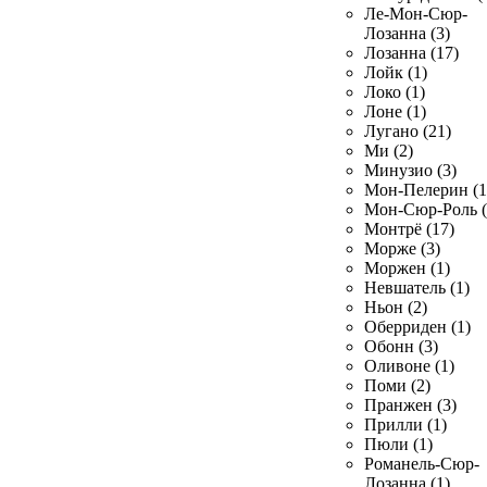
Ле-Мон-Сюр-
Лозанна (3)
Лозанна (17)
Лойк (1)
Локо (1)
Лоне (1)
Лугано (21)
Ми (2)
Минузио (3)
Мон-Пелерин (1
Мон-Сюр-Роль (
Монтрё (17)
Морже (3)
Моржен (1)
Невшатель (1)
Ньон (2)
Оберриден (1)
Обонн (3)
Оливоне (1)
Поми (2)
Пранжен (3)
Прилли (1)
Пюли (1)
Романель-Сюр-
Лозанна (1)