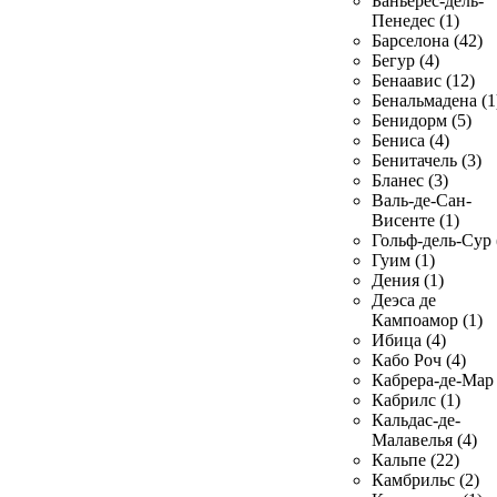
Баньерес-дель-
Пенедес (1)
Барселона (42)
Бегур (4)
Бенаавис (12)
Бенальмадена (1
Бенидорм (5)
Бениса (4)
Бенитачель (3)
Бланес (3)
Валь-де-Сан-
Висенте (1)
Гольф-дель-Сур 
Гуим (1)
Дения (1)
Деэса де
Кампоамор (1)
Ибица (4)
Кабо Роч (4)
Кабрера-де-Мар 
Кабрилс (1)
Кальдас-де-
Малавелья (4)
Кальпе (22)
Камбрильс (2)