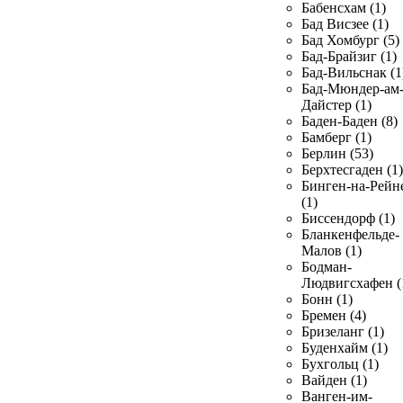
Бабенсхам (1)
Бад Висзее (1)
Бад Хомбург (5)
Бад-Брайзиг (1)
Бад-Вильснак (1
Бад-Мюндер-ам
Дайстер (1)
Баден-Баден (8)
Бамберг (1)
Берлин (53)
Берхтесгаден (1)
Бинген-на-Рейн
(1)
Биссендорф (1)
Бланкенфельде-
Малов (1)
Бодман-
Людвигсхафен (
Бонн (1)
Бремен (4)
Бризеланг (1)
Буденхайм (1)
Бухгольц (1)
Вайден (1)
Ванген-им-