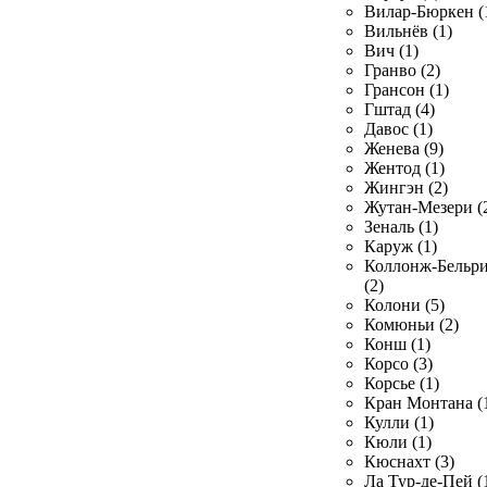
Вилар-Бюркен (
Вильнёв (1)
Вич (1)
Гранво (2)
Грансон (1)
Гштад (4)
Давос (1)
Женева (9)
Жентод (1)
Жингэн (2)
Жутан-Мезери (
Зеналь (1)
Каруж (1)
Коллонж-Бельр
(2)
Колони (5)
Комюньи (2)
Конш (1)
Корсо (3)
Корсье (1)
Кран Монтана (
Кулли (1)
Кюли (1)
Кюснахт (3)
Ла Тур-де-Пей (