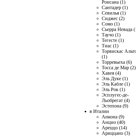
Ронсана (1)
Сантадер (1)
Севилья (1)
Сиджес (2)
Сомо (1)
Сьерра Невада (
Таучо (1)
Тегесте (1)
Тиас (1)
Торвискас Альт
(1)
Торревьеха (6)
Тосса де Мар (2)
Хавея (4)
Эль Дуке (1)
Эль Кабле (1)
Эль Рок (1)
Эсплугес-де-
Льобрегат (4)
Эстепона (9)
в Италии
Анкона (9)
Анцио (40)
Ареццо (14)
Ариццано (3)