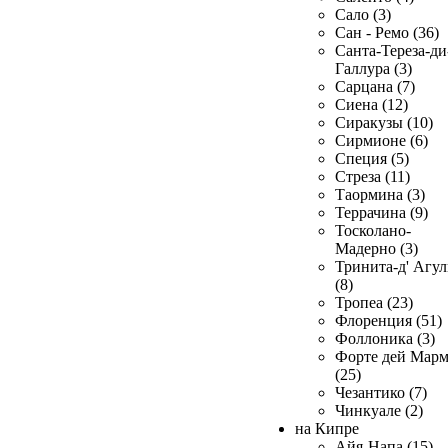
Сало (3)
Сан - Ремо (36)
Санта-Тереза-ди
Галлура (3)
Сарцана (7)
Сиена (12)
Сиракузы (10)
Сирмионе (6)
Специя (5)
Стреза (11)
Таормина (3)
Террачина (9)
Тосколано-
Мадерно (3)
Тринита-д' Агул
(8)
Тропеа (23)
Флоренция (51)
Фоллоника (3)
Форте дей Мар
(25)
Чезантико (7)
Чинкуале (2)
на Кипре
Айя-Напа (15)