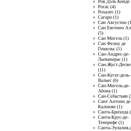
Рок Дэль Конде 
Росас (4)
Рохалес (1)
Сагаро (1)
Сан Августин (1
Сан Евгенио Ал
(5)
Сан Мигель (1)
Сан Фелиу де
Гишольс (1)
Сан-Андрес-де-
Льеванерас (1)
Сан-Жуст-Десве
(11)
Сан-Кугат-дель-
Вальес (6)
Сан-Мигель-де-
Абона (1)
Сан-Себастьян (
Сант Антони де
Калонже (1)
Санта-Брихида (
Санта-Крус-де-
Тенерифе (1)
Санта-Эулалия-д