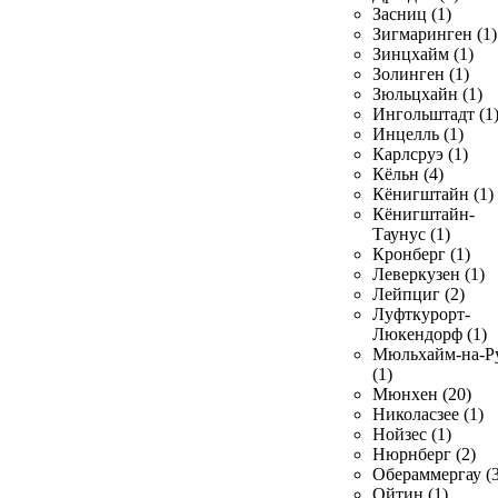
Засниц (1)
Зигмаринген (1)
Зинцхайм (1)
Золинген (1)
Зюльцхайн (1)
Ингольштадт (1
Инцелль (1)
Карлсруэ (1)
Кёльн (4)
Кёнигштайн (1)
Кёнигштайн-
Таунус (1)
Кронберг (1)
Леверкузен (1)
Лейпциг (2)
Луфткурорт-
Люкендорф (1)
Мюльхайм-на-Р
(1)
Мюнхен (20)
Николасзее (1)
Нойзес (1)
Нюрнберг (2)
Обераммергау (3
Ойтин (1)