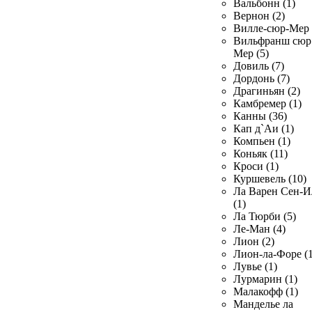
Вальбонн (1)
Вернон (2)
Вилле-сюр-Мер 
Вильфранш сюр
Мер (5)
Довиль (7)
Дордонь (7)
Драгиньян (2)
Камбремер (1)
Канны (36)
Кап д`Аи (1)
Компьен (1)
Коньяк (11)
Кроси (1)
Куршевель (10)
Ла Варен Сен-И
(1)
Ла Тюрби (5)
Ле-Ман (4)
Лион (2)
Лион-ла-Форе (1
Лувье (1)
Лурмарин (1)
Малакофф (1)
Манделье ла