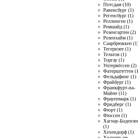
Потсдам (10)
Равенсбург (1)
Регенсбург (1)
Реллинген (1)
Ремшайд (1)
Розенгартен (2)
Розенхайм (1)
Саарбрюккен (1
Тегернзее (1)
Тельтов (1)
Торгау (1)
Унтервёссен (2)
Фатерштеттен (1
Фельдафинг (1)
Фрайбург (1)
Франкфурт-на-
Майне (11)
Фрауенмарк (1)
Фридберг (1)
Фюрт (1)
Фюссен (1)
Хагнау-Бодензе
(1)
Хехендорф (1)
Хильтер-ам-