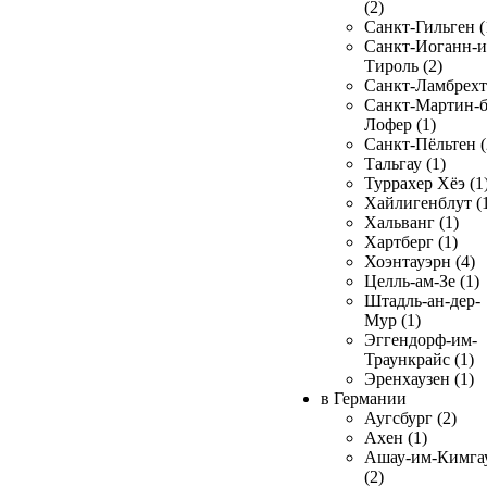
(2)
Санкт-Гильген (
Санкт-Иоганн-и
Тироль (2)
Санкт-Ламбрехт 
Санкт-Мартин-б
Лофер (1)
Санкт-Пёльтен (
Тальгау (1)
Туррахер Хёэ (1
Хайлигенблут (
Хальванг (1)
Хартберг (1)
Хоэнтауэрн (4)
Целль-ам-Зе (1)
Штадль-ан-дер-
Мур (1)
Эггендорф-им-
Траункрайс (1)
Эренхаузен (1)
в Германии
Аугсбург (2)
Ахен (1)
Ашау-им-Кимга
(2)