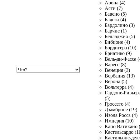
Арона (4)
Асти (7)
Бавено (5)
Бадези (4)
Бардолино (3)
Барчис (1)
Белладжио (5)
Бибионе (4)
Бордигера (10)
Бриатико (9)
Валь-ди-Фасса (
Варесе (8)
Хочу
Венеция (3)
купить
Вербания (13)
Верона (5)
Вольтерра (4)
Гардоне-Ривьер
(5)
Гроссето (4)
Дзамброне (19)
Изола Росса (4)
Империя (10)
Капо Ватикано (
Кастельсардо (1
Кастильоне-делл