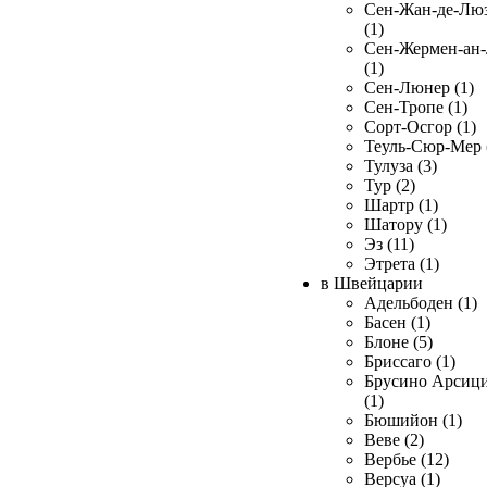
Сен-Жан-де-Лю
(1)
Сен-Жермен-ан
(1)
Сен-Люнер (1)
Сен-Тропе (1)
Сорт-Осгор (1)
Теуль-Сюр-Мер 
Тулуза (3)
Тур (2)
Шартр (1)
Шатору (1)
Эз (11)
Этрета (1)
в Швейцарии
Адельбоден (1)
Басен (1)
Блоне (5)
Бриссаго (1)
Брусино Арсиц
(1)
Бюшийон (1)
Веве (2)
Вербье (12)
Версуа (1)