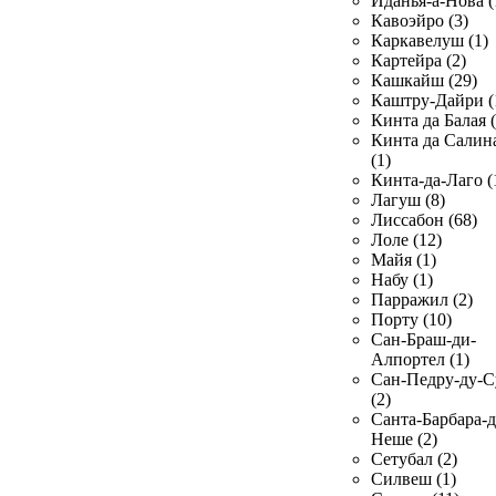
Иданья-а-Нова (
Кавоэйро (3)
Каркавелуш (1)
Картейра (2)
Кашкайш (29)
Каштру-Дайри (
Кинта да Балая (
Кинта да Салин
(1)
Кинта-да-Лаго (
Лагуш (8)
Лиссабон (68)
Лоле (12)
Майя (1)
Набу (1)
Парражил (2)
Порту (10)
Сан-Браш-ди-
Алпортел (1)
Сан-Педру-ду-С
(2)
Санта-Барбара-д
Неше (2)
Сетубал (2)
Силвеш (1)