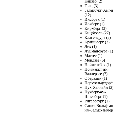
Кайзер (2)
Грац (3)
Зальцбург-Айге
(12)
Инсбрук (1)
Йохберг (1)
Кирхберг (3)
Кицбюэль (27)
Клагенфурт (2)
Крайшберг (2)
Лех (1)
Луцмансбург (1)
Матзее (1)
Мондзее (6)
Нойленгбах (1)
Ноймаркт-ам-
Валлерзее (2)
Оберальм (1)
Перхтольдсдорф
Пух-Халлайн (2
Пухберг-ам-
Шнееберг (1)
Ригерсбург (1)
Санкт-Вольфган
им-Зальцкаммер