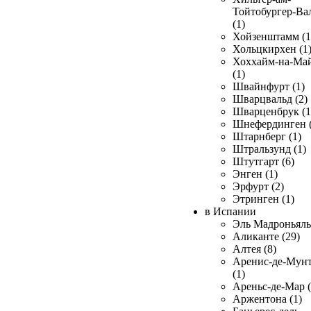
Тойтобургер-Ва
(1)
Хойзенштамм (1
Хольцкирхен (1
Хоххайм-на-Ма
(1)
Швайнфурт (1)
Шварцвальд (2)
Шварценбрук (1
Шнефердинген (
Штарнберг (1)
Штральзунд (1)
Штутгарт (6)
Энген (1)
Эрфурт (2)
Этринген (1)
в Испании
Эль Мадроньяль 
Аликанте (29)
Алтея (8)
Аренис-де-Мун
(1)
Ареньс-де-Мар (
Аржентона (1)