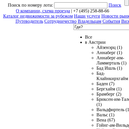
Поиск по номеру лота:
Поиск
О компании, схема проезда
| +7 (495) 258-88-66
Каталог недвижимости за рубежом
Наши услуги
Новости рын
Путеводитель
Сотрудничество
Владельцам
События
Виз
Все
в Австрии
Айзенэрц (1)
Аннаберг (1)
Аннаберг-им-
Ламмерталь (1)
Бад Ишль (1)
Бад-
Клайнкирхгайм 
Баден (7)
Бергхайм (1)
Брамберг (2)
Бриксен-им-Тал
(1)
Вальдфиртель (1
Вальс (1)
Вена (67)
Гойнг-ам-Вильд