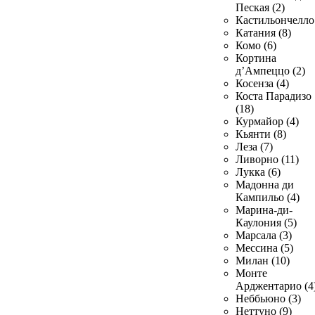
Пеская (2)
Кастильончелло 
Катания (8)
Комо (6)
Кортина
д’Ампеццо (2)
Косенза (4)
Коста Парадизо
(18)
Курмайор (4)
Кьянти (8)
Леза (7)
Ливорно (11)
Лукка (6)
Мадонна ди
Кампильо (4)
Марина-ди-
Каулония (5)
Марсала (3)
Мессина (5)
Милан (10)
Монте
Арджентарио (4
Неббьюно (3)
Неттуно (9)