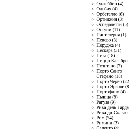
Оджеббио (4)
Ольбия (4)
Орбетелло (8)
Ортиджия (3)
Оспедалетти (5)
Остуни (11)
Пантелерия (1)
Певеро (3)
Перуджа (4)
Пескара (31)
Пиза (18)
Пиццо Калабро 
Позитано (7)
Порто Санто
Стефано (18)
Порто Черво (22
Порто Эрколе (8
Портофино (4)
Пьянца (8)
Рагуза (9)
Рива-дель-Гарда 
Рива-ди-Сольто 
Рим (54)
Римини (3)
Саленто (4)