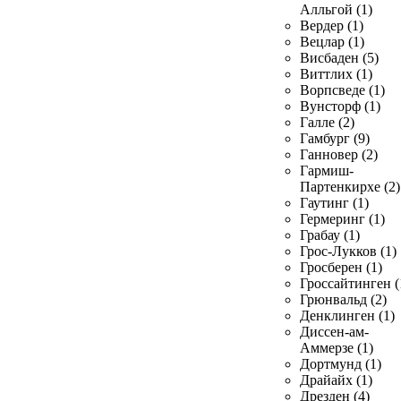
Алльгой (1)
Вердер (1)
Вецлар (1)
Висбаден (5)
Виттлих (1)
Ворпсведе (1)
Вунсторф (1)
Галле (2)
Гамбург (9)
Ганновер (2)
Гармиш-
Партенкирхе (2)
Гаутинг (1)
Гермеринг (1)
Грабау (1)
Грос-Лукков (1)
Гросберен (1)
Гроссайтинген (
Грюнвальд (2)
Денклинген (1)
Диссен-ам-
Аммерзе (1)
Дортмунд (1)
Драйайх (1)
Дрезден (4)