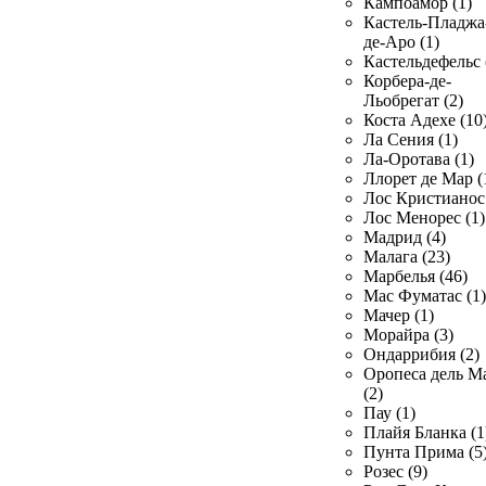
Кампоамор (1)
Кастель-Пладжа
де-Аро (1)
Кастельдефельс 
Корбера-де-
Льобрегат (2)
Коста Адехе (10
Ла Сения (1)
Ла-Оротава (1)
Ллорет де Мар (
Лос Кристианос 
Лос Менорес (1)
Мадрид (4)
Малага (23)
Марбелья (46)
Мас Фуматас (1)
Мачер (1)
Морайра (3)
Ондаррибия (2)
Оропеса дель М
(2)
Пау (1)
Плайя Бланка (1
Пунта Прима (5
Розес (9)