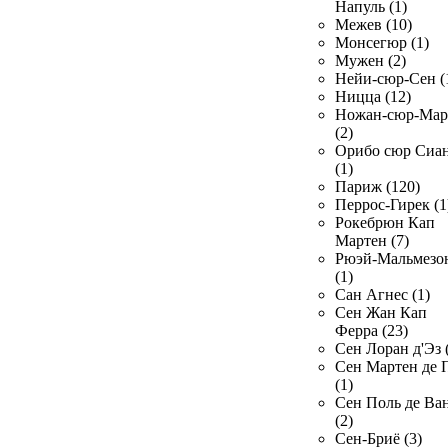
Напуль (1)
Межев (10)
Монсегюр (1)
Мужен (2)
Нейи-сюр-Сен (
Ницца (12)
Ножан-сюр-Ма
(2)
Орибо сюр Сиа
(1)
Париж (120)
Перрос-Гирек (1
Рокебрюн Кап
Мартен (7)
Рюэй-Мальмезо
(1)
Сан Агнес (1)
Сен Жан Кап
Ферра (23)
Сен Лоран д'Эз 
Сен Мартен де 
(1)
Сен Поль де Ва
(2)
Сен-Бриё (3)