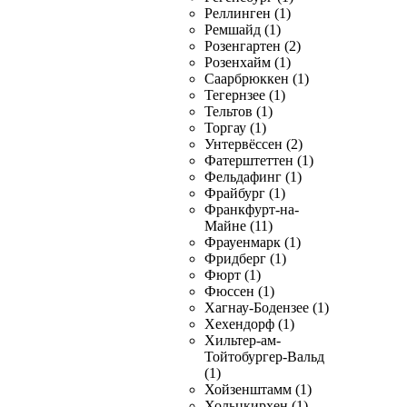
Реллинген (1)
Ремшайд (1)
Розенгартен (2)
Розенхайм (1)
Саарбрюккен (1)
Тегернзее (1)
Тельтов (1)
Торгау (1)
Унтервёссен (2)
Фатерштеттен (1)
Фельдафинг (1)
Фрайбург (1)
Франкфурт-на-
Майне (11)
Фрауенмарк (1)
Фридберг (1)
Фюрт (1)
Фюссен (1)
Хагнау-Бодензее (1)
Хехендорф (1)
Хильтер-ам-
Тойтобургер-Вальд
(1)
Хойзенштамм (1)
Хольцкирхен (1)