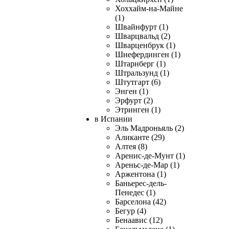
Хоххайм-на-Майне
(1)
Швайнфурт (1)
Шварцвальд (2)
Шварценбрук (1)
Шнефердинген (1)
Штарнберг (1)
Штральзунд (1)
Штутгарт (6)
Энген (1)
Эрфурт (2)
Этринген (1)
в Испании
Эль Мадроньяль (2)
Аликанте (29)
Алтея (8)
Аренис-де-Мунт (1)
Ареньс-де-Мар (1)
Аржентона (1)
Баньерес-дель-
Пенедес (1)
Барселона (42)
Бегур (4)
Бенаавис (12)