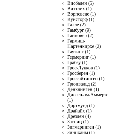
Висбаден (5)
Виттлих (1)
Ворпсведе (1)
Вунсторф (1)
Галле (2)
Гамбург (9)
Ганновер (2)
Гармиш-
Партенкирхе (2)
Гаутинг (1)
Гермеринг (1)
Грабау (1)
Грос-Лукков (1)
Гросберен (1)
Гроссайтинген (1)
Грюнвальд (2)
Денклинген (1)
Диссен-ам-Аммерзе
(1)
Дортмунд (1)
Драйайх (1)
Дрезден (4)
Засниц (1)
Зигмаринген (1)
Зинцхайм (1)