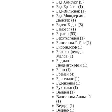
Бад Хомбург (5)
Бад-Брайзиг (1)
Бад-Вильснак (1)
Бад-Мюндер-ам-
Дайстер (1)
Баден-Баден (8)
Бамберг (1)
Берлин (53)
Берхтесгаден (1)
Бинген-на-Рейне (1)
Биссендорф (1)
Бланкенфельде-
Малов (1)
Бодман-
Людвигсхафен (1)
Бонн (1)
Бремен (4)
Бризеланг (1)
Буденхайм (1)
Бухгольц (1)
Вайден (1)
Ванген-им-Алльгой
(1)
Вердер (1)
Вецлар (1)