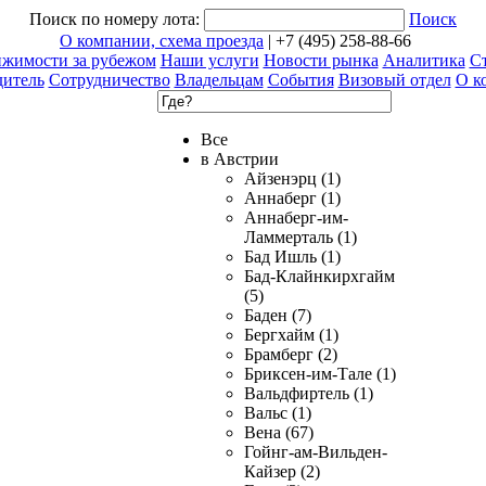
Поиск по номеру лота:
Поиск
О компании, схема проезда
| +7 (495) 258-88-66
ижимости за рубежом
Наши услуги
Новости рынка
Аналитика
Ст
дитель
Сотрудничество
Владельцам
События
Визовый отдел
О к
Все
в Австрии
Айзенэрц (1)
Аннаберг (1)
Аннаберг-им-
Ламмерталь (1)
Бад Ишль (1)
Бад-Клайнкирхгайм
(5)
Баден (7)
Бергхайм (1)
Брамберг (2)
Бриксен-им-Тале (1)
Вальдфиртель (1)
Вальс (1)
Вена (67)
Гойнг-ам-Вильден-
Кайзер (2)