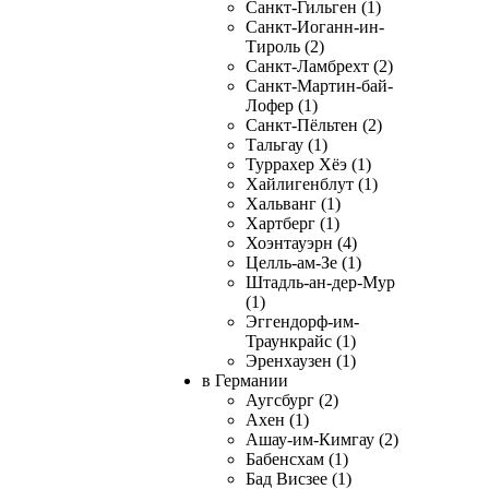
Санкт-Гильген (1)
Санкт-Иоганн-ин-
Тироль (2)
Санкт-Ламбрехт (2)
Санкт-Мартин-бай-
Лофер (1)
Санкт-Пёльтен (2)
Тальгау (1)
Туррахер Хёэ (1)
Хайлигенблут (1)
Хальванг (1)
Хартберг (1)
Хоэнтауэрн (4)
Целль-ам-Зе (1)
Штадль-ан-дер-Мур
(1)
Эггендорф-им-
Траункрайс (1)
Эренхаузен (1)
в Германии
Аугсбург (2)
Ахен (1)
Ашау-им-Кимгау (2)
Бабенсхам (1)
Бад Висзее (1)