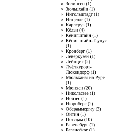
Золинген (1)
Зюльцхайн (1)
Ингольштадт (1)
Инцелль (1)
Карлсруэ (1)
Кёльн (4)
Кёнигштайн (1)
Кёнигштайн-Таунус
(1)
Кронберг (1)
Леверкузен (1)
Лейпциг (2)
Луфткурорт-
Люкендорф (1)
Мюльхайм-на-Руре
(1)
Мюнхен (20)
Николасзее (1)
Нойзес (1)
Нюрнберг (2)
Обераммергау (3)
Ойтин (1)
Потсдам (10)
Равенсбург (1)
Регенсбург (1)