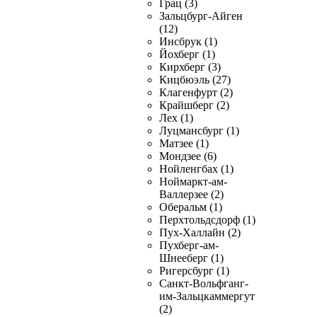
Грац (3)
Зальцбург-Айген
(12)
Инсбрук (1)
Йохберг (1)
Кирхберг (3)
Кицбюэль (27)
Клагенфурт (2)
Крайшберг (2)
Лех (1)
Луцмансбург (1)
Матзее (1)
Мондзее (6)
Нойленгбах (1)
Ноймаркт-ам-
Валлерзее (2)
Оберальм (1)
Перхтольдсдорф (1)
Пух-Халлайн (2)
Пухберг-ам-
Шнееберг (1)
Ригерсбург (1)
Санкт-Вольфганг-
им-Зальцкаммергут
(2)