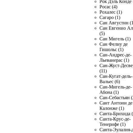
Рок Дэль Конде 
Росас (4)
Рохалес (1)
Сагаро (1)
Сан Августин (1
Сан Евгенио Ал
(5)
Сан Мигель (1)
Сан Фелиу де
Гишольс (1)
Сан-Андрес-де-
Льеванерас (1)
Сан-Жуст-Десве
(11)
Сан-Кугат-дель-
Вальес (6)
Сан-Мигель-де-
Абона (1)
Сан-Себастьян (
Сант Антони де
Калонже (1)
Санта-Брихида (
Санта-Крус-де-
Тенерифе (1)
Санта-Эулалия-д