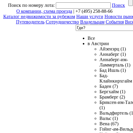
Поиск по номеру лота:
Поиск
О компании, схема проезда
| +7 (495) 258-88-66
Каталог недвижимости за рубежом
Наши услуги
Новости рын
Путеводитель
Сотрудничество
Владельцам
События
Виз
Все
в Австрии
Айзенэрц (1)
Аннаберг (1)
Аннаберг-им-
Ламмерталь (1)
Бад Ишль (1)
Бад-
Клайнкирхгайм 
Баден (7)
Бергхайм (1)
Брамберг (2)
Бриксен-им-Тал
(1)
Вальдфиртель (1
Вальс (1)
Вена (67)
Гойнг-ам-Вильд