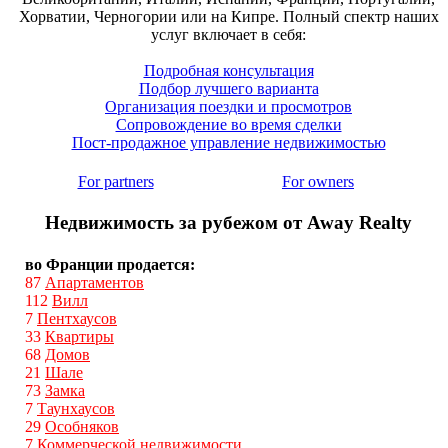
Хорватии, Черногории или на Кипре. Полный спектр наших
услуг включает в себя:
Подробная консультация
Подбор лучшего варианта
Организация поездки и просмотров
Сопровождение во время сделки
Пост-продажное управление недвижимостью
For partners
For owners
Недвижимость за рубежом от Away Realty
во Франции продается:
87
Апартаментов
112
Вилл
7
Пентхаусов
33
Квартиры
68
Домов
21
Шале
73
Замка
7
Таунхаусов
29
Особняков
7
Коммерческой недвижимости