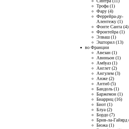
Синтра (11)
Трофа (1)
Фару (4)
Феррейра-ду-
Алентежу (1)
Фонте Санта (4)
Фронтейра (1)
Элваш (1)
Эшторил (13)
во Франции
Авезан (1)
Авиньон (1)
Амбуаз (1)
Англет (2)
Ангулем (3)
Анже (2)
Антиб (5)
Бандоль (1)
Баржемон (1)
Биарриц (16)
Биот (1)
Блуа (2)
Бордо (7)
Брив-ла-Гайярд 
Бюжа (1)