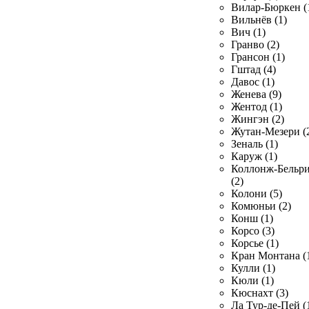
Вилар-Бюркен (
Вильнёв (1)
Вич (1)
Гранво (2)
Грансон (1)
Гштад (4)
Давос (1)
Женева (9)
Жентод (1)
Жингэн (2)
Жутан-Мезери (
Зеналь (1)
Каруж (1)
Коллонж-Бельр
(2)
Колони (5)
Комюньи (2)
Конш (1)
Корсо (3)
Корсье (1)
Кран Монтана (
Кулли (1)
Кюли (1)
Кюснахт (3)
Ла Тур-де-Пей (