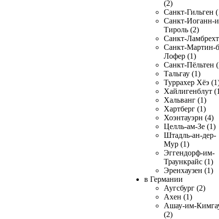
(2)
Санкт-Гильген (
Санкт-Иоганн-и
Тироль (2)
Санкт-Ламбрехт 
Санкт-Мартин-б
Лофер (1)
Санкт-Пёльтен (
Тальгау (1)
Туррахер Хёэ (1
Хайлигенблут (
Хальванг (1)
Хартберг (1)
Хоэнтауэрн (4)
Целль-ам-Зе (1)
Штадль-ан-дер-
Мур (1)
Эггендорф-им-
Траункрайс (1)
Эренхаузен (1)
в Германии
Аугсбург (2)
Ахен (1)
Ашау-им-Кимга
(2)