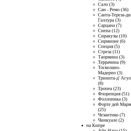
Сало (3)
Сан - Ремо (36)
Санта-Тереза-ди
Галлура (3)
Сарцана (7)
Сиена (12)
Сиракузы (10)
Сирмионе (6)
Специя (5)
Стреза (11)
Таормина (3)
Террачина (9)
Тосколано-
Мадерно (3)
Тринита-д' Агул
(8)
Тропеа (23)
Флоренция (51)
Фоллоника (3)
Форте дей Мар
(25)
Чезантико (7)
Чинкуале (2)
на Кипре
Айя-Напа (15)