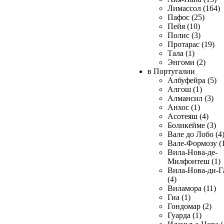
Лимассол (164)
Пафос (25)
Пейя (10)
Полис (3)
Протарас (19)
Тала (1)
Энгоми (2)
в Португалии
Албуфейра (5)
Алгош (1)
Алмансил (3)
Анхос (1)
Асотеяш (4)
Боликейме (3)
Вале до Лобо (4
Вале-Формозу (
Вила-Нова-де-
Милфонтеш (1)
Вила-Нова-ди-Г
(4)
Виламора (11)
Гиа (1)
Гондомар (2)
Гуарда (1)