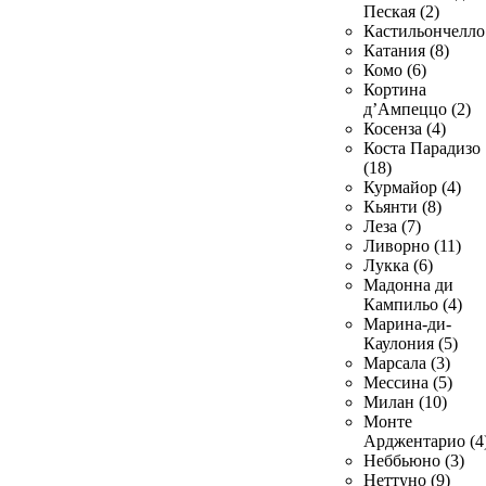
Пеская (2)
Кастильончелло 
Катания (8)
Комо (6)
Кортина
д’Ампеццо (2)
Косенза (4)
Коста Парадизо
(18)
Курмайор (4)
Кьянти (8)
Леза (7)
Ливорно (11)
Лукка (6)
Мадонна ди
Кампильо (4)
Марина-ди-
Каулония (5)
Марсала (3)
Мессина (5)
Милан (10)
Монте
Арджентарио (4
Неббьюно (3)
Неттуно (9)