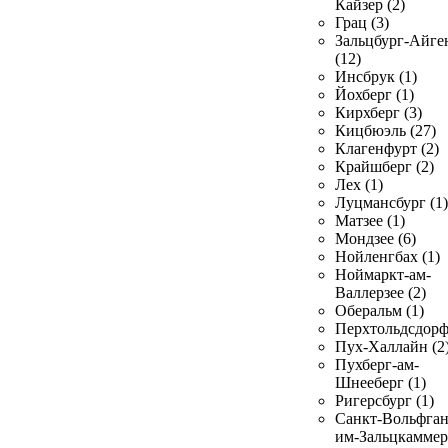
Кайзер (2)
Грац (3)
Зальцбург-Айге
(12)
Инсбрук (1)
Йохберг (1)
Кирхберг (3)
Кицбюэль (27)
Клагенфурт (2)
Крайшберг (2)
Лех (1)
Луцмансбург (1)
Матзее (1)
Мондзее (6)
Нойленгбах (1)
Ноймаркт-ам-
Валлерзее (2)
Оберальм (1)
Перхтольдсдорф
Пух-Халлайн (2
Пухберг-ам-
Шнееберг (1)
Ригерсбург (1)
Санкт-Вольфган
им-Зальцкаммер