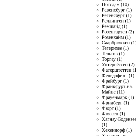
Потсдам (10)
Равенсбург (1)
Регенсбург (1)
Реллинген (1)
Ремшайд (1)
Розенгартен (2)
Розенхайм (1)
Саарбрюккен (1
Тегернзее (1)
Тельтов (1)
Торгау (1)
Унтервёссен (2)
Фатерштеттен (1
Фельдафинг (1)
Фрайбург (1)
Франкфурт-на-
Майне (11)
Фрауенмарк (1)
Фридберг (1)
Фюрт (1)
Фюссен (1)
Хагнау-Бодензе
(1)
Хехендорф (1)
Хильтер-ам-