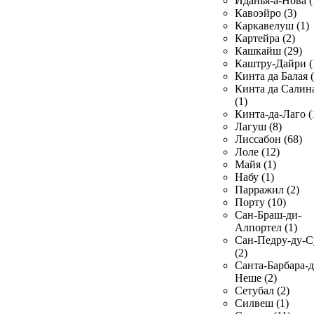
Иданья-а-Нова (
Кавоэйро (3)
Каркавелуш (1)
Картейра (2)
Кашкайш (29)
Каштру-Дайри (
Кинта да Балая (
Кинта да Салин
(1)
Кинта-да-Лаго (
Лагуш (8)
Лиссабон (68)
Лоле (12)
Майя (1)
Набу (1)
Парражил (2)
Порту (10)
Сан-Браш-ди-
Алпортел (1)
Сан-Педру-ду-С
(2)
Санта-Барбара-д
Неше (2)
Сетубал (2)
Силвеш (1)