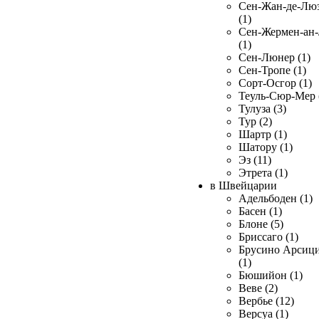
Сен-Жан-де-Лю
(1)
Сен-Жермен-ан
(1)
Сен-Люнер (1)
Сен-Тропе (1)
Сорт-Осгор (1)
Теуль-Сюр-Мер 
Тулуза (3)
Тур (2)
Шартр (1)
Шатору (1)
Эз (11)
Этрета (1)
в Швейцарии
Адельбоден (1)
Басен (1)
Блоне (5)
Бриссаго (1)
Брусино Арсиц
(1)
Бюшийон (1)
Веве (2)
Вербье (12)
Версуа (1)