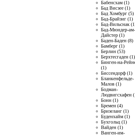
Бабенсхам (1)
Бад Висзее (1)
Бад Хомбург (5)
Бад-Брайзиг (1)
Бад-Вильснак (1
Бад-Мюндер-ам
Дайстер (1)
Баден-Баден (8)
Бамберг (1)
Берлин (53)
Берхтесгаден (1)
Бинген-на-Рейн
(1)
Биссендорф (1)
Бланкенфельде-
Малов (1)
Бодман-
Людвигсхафен (
Бонн (1)
Бремен (4)
Бризеланг (1)
Буденхайм (1)
Бухгольц (1)
Вайден (1)
Ванген-им-