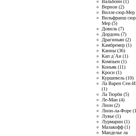
Вальбонн (1)
Вернон (2)
Вилле-сюр-Мер 
Вильфранш сюр
Мер (5)
Довиль (7)
Дордонь (7)
Драгиньян (2)
Камбремер (1)
Канны (36)
Кап д`Аи (1)
Компьен (1)
Коньяк (11)
Кроси (1)
Куршевель (10)
Ла Варен Сен-И
(1)
Ла Тюрби (5)
Ле-Ман (4)
Лион (2)
Лион-ла-Форе (1
Лувье (1)
Лурмарин (1)
Малакофф (1)
Манделье ла