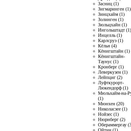
Засниц (1)
Зигмаринген (1)
Зинцхайм (1)
Золинген (1)
Зюльцхайн (1)
Ингольштадт (1
Инцелль (1)
Карлсруэ (1)
Кёльн (4)
Кёнигштайн (1)
Кёнигштайн-
Таунус (1)
Кронберг (1)
Леверкузен (1)
Лейпциг (2)
Луфткурорт-
Люкендорф (1)
Мюльхайм-на-Р
(1)
Мюнхен (20)
Николасзее (1)
Нойзес (1)
Нюрнберг (2)
Обераммергау (3
Ойтин (1)