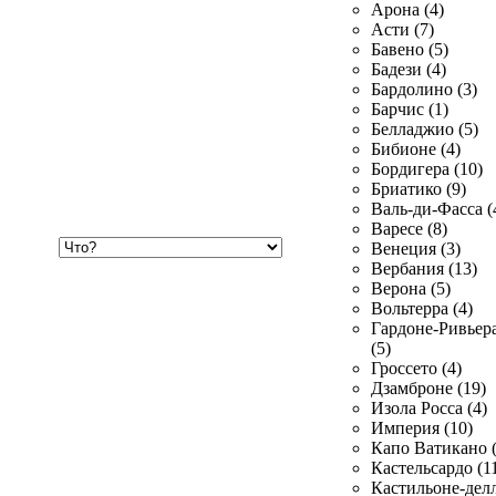
Арона (4)
Асти (7)
Бавено (5)
Бадези (4)
Бардолино (3)
Барчис (1)
Белладжио (5)
Бибионе (4)
Бордигера (10)
Бриатико (9)
Валь-ди-Фасса (
Варесе (8)
Хочу
Венеция (3)
купить
Вербания (13)
Верона (5)
Вольтерра (4)
Гардоне-Ривьер
(5)
Гроссето (4)
Дзамброне (19)
Изола Росса (4)
Империя (10)
Капо Ватикано (
Кастельсардо (1
Кастильоне-делл