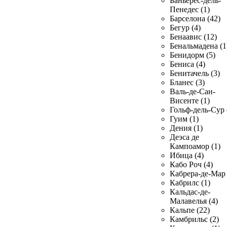
Баньерес-дель-
Пенедес (1)
Барселона (42)
Бегур (4)
Бенаавис (12)
Бенальмадена (1
Бенидорм (5)
Бениса (4)
Бенитачель (3)
Бланес (3)
Валь-де-Сан-
Висенте (1)
Гольф-дель-Сур 
Гуим (1)
Дения (1)
Деэса де
Кампоамор (1)
Ибица (4)
Кабо Роч (4)
Кабрера-де-Мар 
Кабрилс (1)
Кальдас-де-
Малавелья (4)
Кальпе (22)
Камбрильс (2)