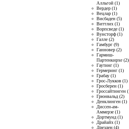
Алльгой (1)
Вердер (1)
Вецлар (1)
Висбаден (5)
Виттлих (1)
Ворпсведе (1)
Вунсторф (1)
Галле (2)
Гамбург (9)
Ганновер (2)
Гармиш-
Партенкирхе (2)
Гаутинг (1)
Гермеринг (1)
Грабау (1)
Грос-Лукков (1)
Гросберен (1)
Гроссайтинген (
Грюнвальд (2)
Денклинген (1)
Диссен-ам-
Аммерзе (1)
Дортмунд (1)
Драйайх (1)
Дрезден (4)