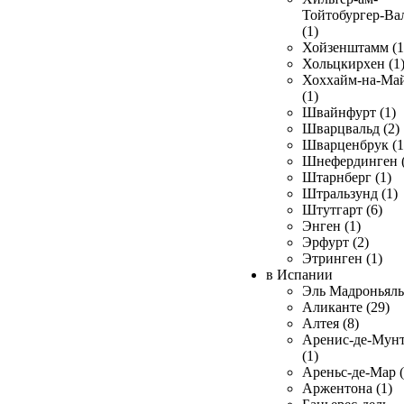
Тойтобургер-Ва
(1)
Хойзенштамм (1
Хольцкирхен (1
Хоххайм-на-Ма
(1)
Швайнфурт (1)
Шварцвальд (2)
Шварценбрук (1
Шнефердинген (
Штарнберг (1)
Штральзунд (1)
Штутгарт (6)
Энген (1)
Эрфурт (2)
Этринген (1)
в Испании
Эль Мадроньяль 
Аликанте (29)
Алтея (8)
Аренис-де-Мун
(1)
Ареньс-де-Мар (
Аржентона (1)