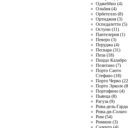
Оджеббио (4)
Ольбия (4)
Орбетелло (8)
Ортиджия (3)
Оспедалетти (5)
Остуни (11)
Пантелерия (1)
Певеро (3)
Перуджа (4)
Пескара (31)
Пиза (18)
Пиццо Калабро 
Позитано (7)
Порто Санто
Стефано (18)
Порто Черво (22
Порто Эрколе (8
Портофино (4)
Пьянца (8)
Рагуза (9)
Рива-дель-Гарда 
Рива-ди-Сольто 
Рим (54)
Римини (3)
Саленто (4)