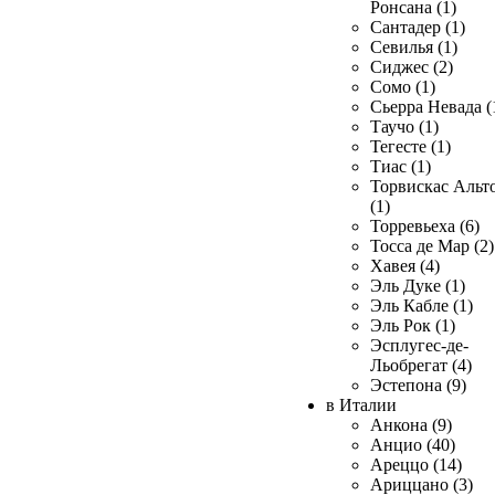
Ронсана (1)
Сантадер (1)
Севилья (1)
Сиджес (2)
Сомо (1)
Сьерра Невада (
Таучо (1)
Тегесте (1)
Тиас (1)
Торвискас Альт
(1)
Торревьеха (6)
Тосса де Мар (2)
Хавея (4)
Эль Дуке (1)
Эль Кабле (1)
Эль Рок (1)
Эсплугес-де-
Льобрегат (4)
Эстепона (9)
в Италии
Анкона (9)
Анцио (40)
Ареццо (14)
Ариццано (3)