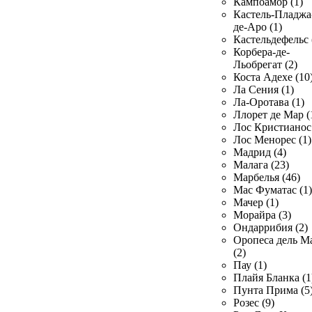
Кампоамор (1)
Кастель-Пладжа
де-Аро (1)
Кастельдефельс 
Корбера-де-
Льобрегат (2)
Коста Адехе (10
Ла Сения (1)
Ла-Оротава (1)
Ллорет де Мар (
Лос Кристианос 
Лос Менорес (1)
Мадрид (4)
Малага (23)
Марбелья (46)
Мас Фуматас (1)
Мачер (1)
Морайра (3)
Ондаррибия (2)
Оропеса дель М
(2)
Пау (1)
Плайя Бланка (1
Пунта Прима (5
Розес (9)