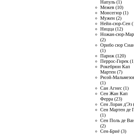
Напуль (1)
Межев (10)
Монсегюр (1)
Мужен (2)
Нейи-сюр-Сен (
Ницца (12)
Ножан-сюр-Ма
(2)
Орибо сюр Сиа
(1)
Париж (120)
Перрос-Гирек (1
Рокебрюн Кап
Мартен (7)
Рюэй-Мальмезо
(1)
Сан Агнес (1)
Сен Жан Кап
Ферра (23)
Сен Лоран д'Эз 
Сен Мартен де 
(1)
Сен Поль де Ва
(2)
Сен-Бриё (3)