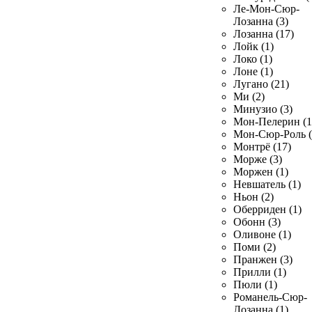
Ле-Мон-Сюр-
Лозанна (3)
Лозанна (17)
Лойк (1)
Локо (1)
Лоне (1)
Лугано (21)
Ми (2)
Минузио (3)
Мон-Пелерин (1
Мон-Сюр-Роль (
Монтрё (17)
Морже (3)
Моржен (1)
Невшатель (1)
Ньон (2)
Оберриден (1)
Обонн (3)
Оливоне (1)
Поми (2)
Пранжен (3)
Прилли (1)
Пюли (1)
Романель-Сюр-
Лозанна (1)