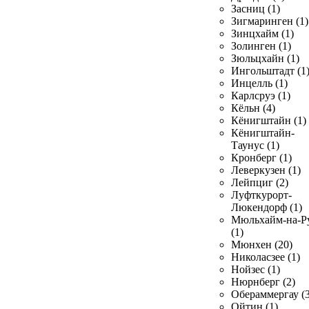
Засниц (1)
Зигмаринген (1)
Зинцхайм (1)
Золинген (1)
Зюльцхайн (1)
Ингольштадт (1
Инцелль (1)
Карлсруэ (1)
Кёльн (4)
Кёнигштайн (1)
Кёнигштайн-
Таунус (1)
Кронберг (1)
Леверкузен (1)
Лейпциг (2)
Луфткурорт-
Люкендорф (1)
Мюльхайм-на-Р
(1)
Мюнхен (20)
Николасзее (1)
Нойзес (1)
Нюрнберг (2)
Обераммергау (3
Ойтин (1)