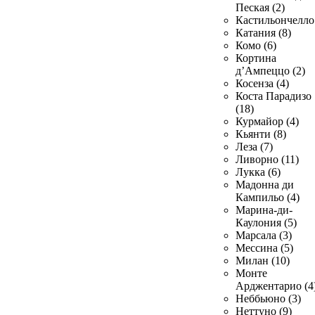
Пеская (2)
Кастильончелло 
Катания (8)
Комо (6)
Кортина
д’Ампеццо (2)
Косенза (4)
Коста Парадизо
(18)
Курмайор (4)
Кьянти (8)
Леза (7)
Ливорно (11)
Лукка (6)
Мадонна ди
Кампильо (4)
Марина-ди-
Каулония (5)
Марсала (3)
Мессина (5)
Милан (10)
Монте
Арджентарио (4
Неббьюно (3)
Неттуно (9)