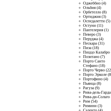
Оджеббио (4)
Ольбия (4)
Орбетелло (8)
Ортиджия (3)
Оспедалетти (5)
Остуни (11)
Пантелерия (1)
Певеро (3)
Перуджа (4)
Пескара (31)
Пиза (18)
Пиццо Калабро 
Позитано (7)
Порто Санто
Стефано (18)
Порто Черво (22
Порто Эрколе (8
Портофино (4)
Пьянца (8)
Рагуза (9)
Рива-дель-Гарда 
Рива-ди-Сольто 
Рим (54)
Римини (3)
Саленто (4)