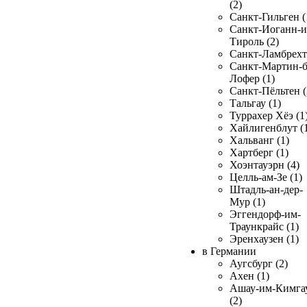
(2)
Санкт-Гильген (
Санкт-Иоганн-и
Тироль (2)
Санкт-Ламбрехт 
Санкт-Мартин-б
Лофер (1)
Санкт-Пёльтен (
Тальгау (1)
Туррахер Хёэ (1
Хайлигенблут (
Хальванг (1)
Хартберг (1)
Хоэнтауэрн (4)
Целль-ам-Зе (1)
Штадль-ан-дер-
Мур (1)
Эггендорф-им-
Траункрайс (1)
Эренхаузен (1)
в Германии
Аугсбург (2)
Ахен (1)
Ашау-им-Кимга
(2)