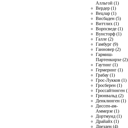
Алльгой (1)
Вердер (1)
Вецлар (1)
Висбаден (5)
Виттлих (1)
Ворпсведе (1)
Вунсторф (1)
Галле (2)
Гамбург (9)
Ганновер (2)
Гармиш-
Партенкирхе (2)
Гаутинг (1)
Гермеринг (1)
Грабау (1)
Грос-Лукков (1)
Гросберен (1)
Гроссайтинген (
Грюнвальд (2)
Денклинген (1)
Диссен-ам-
Аммерзе (1)
Дортмунд (1)
Драйайх (1)
Дрезден (4)