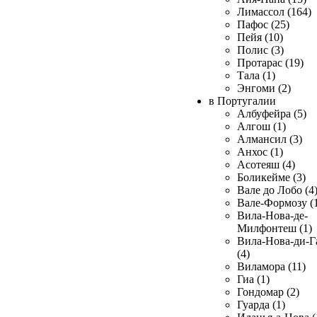
Лимассол (164)
Пафос (25)
Пейя (10)
Полис (3)
Протарас (19)
Тала (1)
Энгоми (2)
в Португалии
Албуфейра (5)
Алгош (1)
Алмансил (3)
Анхос (1)
Асотеяш (4)
Боликейме (3)
Вале до Лобо (4
Вале-Формозу (
Вила-Нова-де-
Милфонтеш (1)
Вила-Нова-ди-Г
(4)
Виламора (11)
Гиа (1)
Гондомар (2)
Гуарда (1)