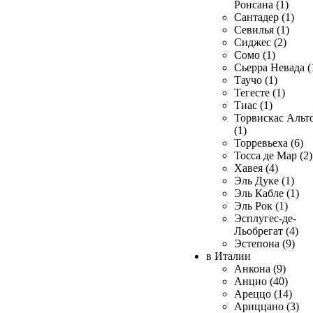
Ронсана (1)
Сантадер (1)
Севилья (1)
Сиджес (2)
Сомо (1)
Сьерра Невада (
Таучо (1)
Тегесте (1)
Тиас (1)
Торвискас Альт
(1)
Торревьеха (6)
Тосса де Мар (2)
Хавея (4)
Эль Дуке (1)
Эль Кабле (1)
Эль Рок (1)
Эсплугес-де-
Льобрегат (4)
Эстепона (9)
в Италии
Анкона (9)
Анцио (40)
Ареццо (14)
Ариццано (3)