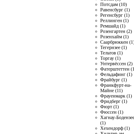
Потсдам (10)
Равенсбург (1)
Регенсбург (1)
Реллинген (1)
Ремшайд (1)
Розенгартен (2)
Розенхайм (1)
Саарбрюккен (1
Тегернзее (1)
Тельтов (1)
Торгау (1)
Унтервёссен (2)
Фатерштеттен (1
Фельдафинг (1)
Фрайбург (1)
Франкфурт-на-
Майне (11)
Фрауенмарк (1)
Фридберг (1)
Фюрт (1)
Фюссен (1)
Хагнау-Бодензе
(1)
Хехендорф (1)
Хильтер-ам-