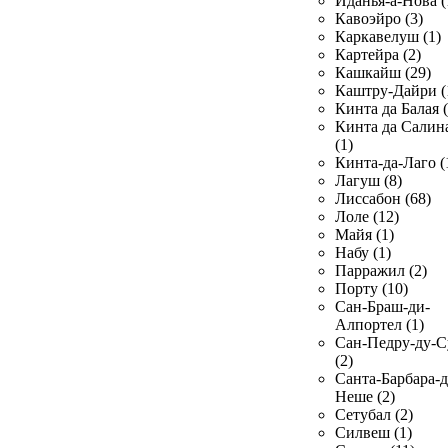
Иданья-а-Нова (
Кавоэйро (3)
Каркавелуш (1)
Картейра (2)
Кашкайш (29)
Каштру-Дайри (
Кинта да Балая (
Кинта да Салин
(1)
Кинта-да-Лаго (
Лагуш (8)
Лиссабон (68)
Лоле (12)
Майя (1)
Набу (1)
Парражил (2)
Порту (10)
Сан-Браш-ди-
Алпортел (1)
Сан-Педру-ду-С
(2)
Санта-Барбара-д
Неше (2)
Сетубал (2)
Силвеш (1)