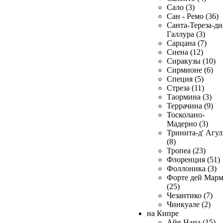
Сало (3)
Сан - Ремо (36)
Санта-Тереза-ди
Галлура (3)
Сарцана (7)
Сиена (12)
Сиракузы (10)
Сирмионе (6)
Специя (5)
Стреза (11)
Таормина (3)
Террачина (9)
Тосколано-
Мадерно (3)
Тринита-д' Агул
(8)
Тропеа (23)
Флоренция (51)
Фоллоника (3)
Форте дей Мар
(25)
Чезантико (7)
Чинкуале (2)
на Кипре
Айя-Напа (15)