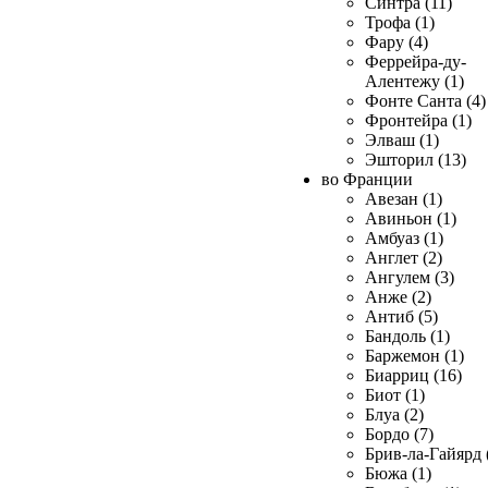
Синтра (11)
Трофа (1)
Фару (4)
Феррейра-ду-
Алентежу (1)
Фонте Санта (4)
Фронтейра (1)
Элваш (1)
Эшторил (13)
во Франции
Авезан (1)
Авиньон (1)
Амбуаз (1)
Англет (2)
Ангулем (3)
Анже (2)
Антиб (5)
Бандоль (1)
Баржемон (1)
Биарриц (16)
Биот (1)
Блуа (2)
Бордо (7)
Брив-ла-Гайярд 
Бюжа (1)