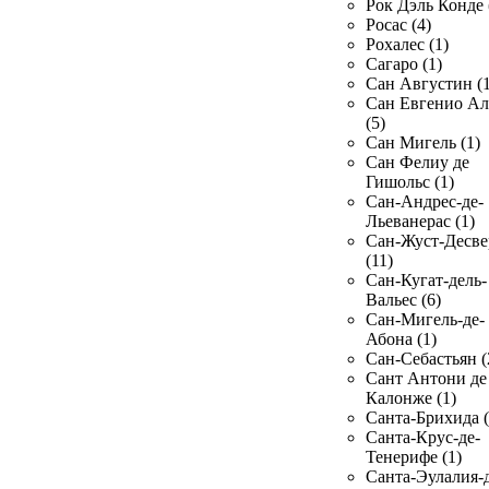
Рок Дэль Конде 
Росас (4)
Рохалес (1)
Сагаро (1)
Сан Августин (1
Сан Евгенио Ал
(5)
Сан Мигель (1)
Сан Фелиу де
Гишольс (1)
Сан-Андрес-де-
Льеванерас (1)
Сан-Жуст-Десве
(11)
Сан-Кугат-дель-
Вальес (6)
Сан-Мигель-де-
Абона (1)
Сан-Себастьян (
Сант Антони де
Калонже (1)
Санта-Брихида (
Санта-Крус-де-
Тенерифе (1)
Санта-Эулалия-д