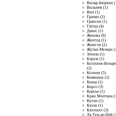
Вилар-Бюркен (
Вильнёв (1)
Вич (1)
Гранво (2)
Грансон (1)
Гштад (4)
Давос (1)
Женева (9)
Жентод (1)
Жингэн (2)
Жутан-Мезери (
Зеналь (1)
Каруж (1)
Коллонж-Бельр
(2)
Колони (5)
Комюньи (2)
Конш (1)
Корсо (3)
Корсье (1)
Кран Монтана (
Кулли (1)
Кюли (1)
Кюснахт (3)
Ла Тур-де-Пей (