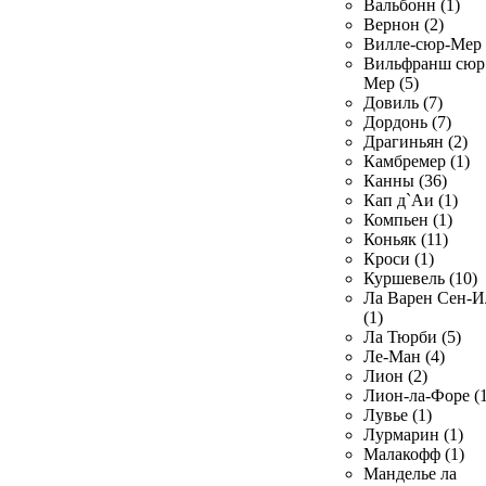
Вальбонн (1)
Вернон (2)
Вилле-сюр-Мер 
Вильфранш сюр
Мер (5)
Довиль (7)
Дордонь (7)
Драгиньян (2)
Камбремер (1)
Канны (36)
Кап д`Аи (1)
Компьен (1)
Коньяк (11)
Кроси (1)
Куршевель (10)
Ла Варен Сен-И
(1)
Ла Тюрби (5)
Ле-Ман (4)
Лион (2)
Лион-ла-Форе (1
Лувье (1)
Лурмарин (1)
Малакофф (1)
Манделье ла