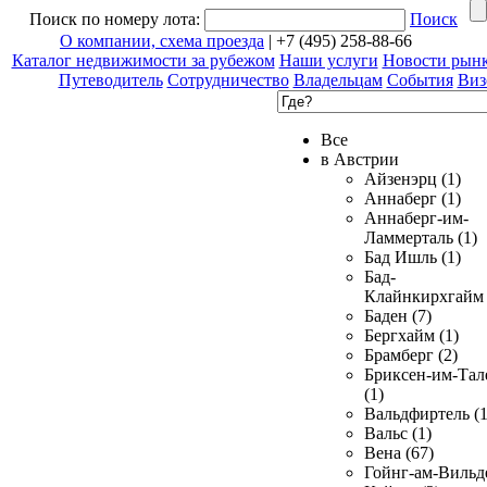
Поиск по номеру лота:
Поиск
О компании, схема проезда
| +7 (495) 258-88-66
Каталог недвижимости за рубежом
Наши услуги
Новости рын
Путеводитель
Сотрудничество
Владельцам
События
Виз
Все
в Австрии
Айзенэрц (1)
Аннаберг (1)
Аннаберг-им-
Ламмерталь (1)
Бад Ишль (1)
Бад-
Клайнкирхгайм 
Баден (7)
Бергхайм (1)
Брамберг (2)
Бриксен-им-Тал
(1)
Вальдфиртель (1
Вальс (1)
Вена (67)
Гойнг-ам-Вильд