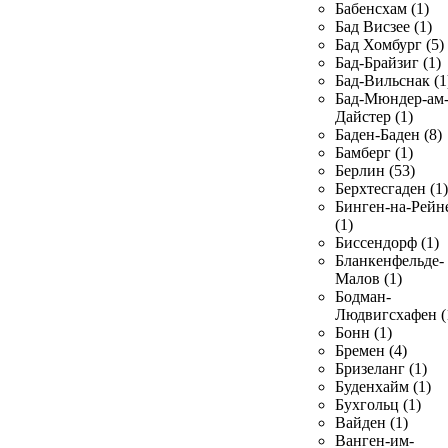
Бабенсхам (1)
Бад Висзее (1)
Бад Хомбург (5)
Бад-Брайзиг (1)
Бад-Вильснак (1
Бад-Мюндер-ам
Дайстер (1)
Баден-Баден (8)
Бамберг (1)
Берлин (53)
Берхтесгаден (1)
Бинген-на-Рейн
(1)
Биссендорф (1)
Бланкенфельде-
Малов (1)
Бодман-
Людвигсхафен (
Бонн (1)
Бремен (4)
Бризеланг (1)
Буденхайм (1)
Бухгольц (1)
Вайден (1)
Ванген-им-