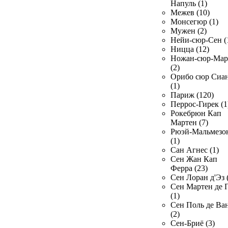
Напуль (1)
Межев (10)
Монсегюр (1)
Мужен (2)
Нейи-сюр-Сен (
Ницца (12)
Ножан-сюр-Ма
(2)
Орибо сюр Сиа
(1)
Париж (120)
Перрос-Гирек (1
Рокебрюн Кап
Мартен (7)
Рюэй-Мальмезо
(1)
Сан Агнес (1)
Сен Жан Кап
Ферра (23)
Сен Лоран д'Эз 
Сен Мартен де 
(1)
Сен Поль де Ва
(2)
Сен-Бриё (3)