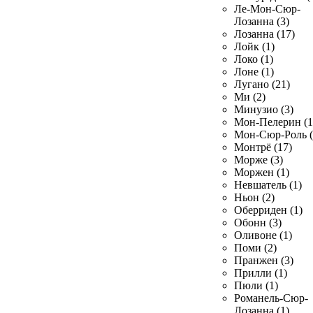
Ле-Мон-Сюр-
Лозанна (3)
Лозанна (17)
Лойк (1)
Локо (1)
Лоне (1)
Лугано (21)
Ми (2)
Минузио (3)
Мон-Пелерин (1
Мон-Сюр-Роль (
Монтрё (17)
Морже (3)
Моржен (1)
Невшатель (1)
Ньон (2)
Оберриден (1)
Обонн (3)
Оливоне (1)
Поми (2)
Пранжен (3)
Прилли (1)
Пюли (1)
Романель-Сюр-
Лозанна (1)