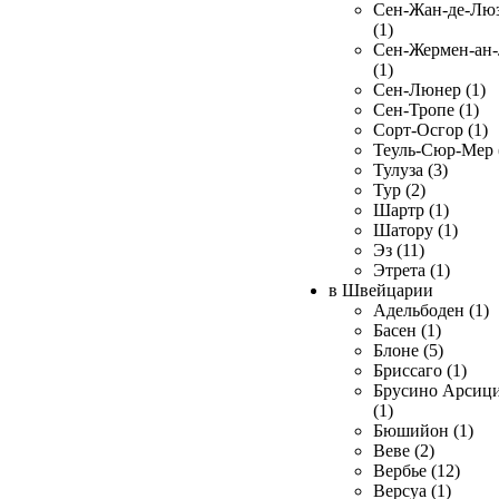
Сен-Жан-де-Лю
(1)
Сен-Жермен-ан
(1)
Сен-Люнер (1)
Сен-Тропе (1)
Сорт-Осгор (1)
Теуль-Сюр-Мер 
Тулуза (3)
Тур (2)
Шартр (1)
Шатору (1)
Эз (11)
Этрета (1)
в Швейцарии
Адельбоден (1)
Басен (1)
Блоне (5)
Бриссаго (1)
Брусино Арсиц
(1)
Бюшийон (1)
Веве (2)
Вербье (12)
Версуа (1)