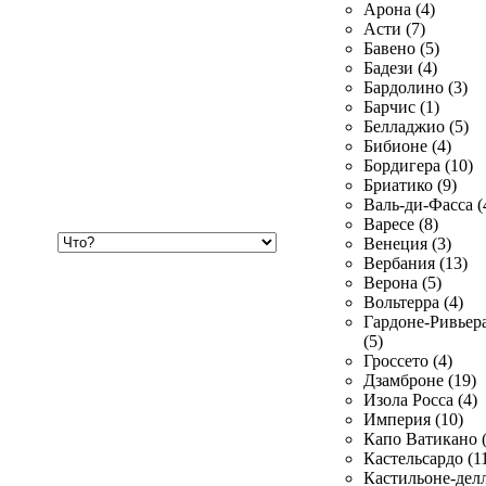
Арона (4)
Асти (7)
Бавено (5)
Бадези (4)
Бардолино (3)
Барчис (1)
Белладжио (5)
Бибионе (4)
Бордигера (10)
Бриатико (9)
Валь-ди-Фасса (
Варесе (8)
Хочу
Венеция (3)
купить
Вербания (13)
Верона (5)
Вольтерра (4)
Гардоне-Ривьер
(5)
Гроссето (4)
Дзамброне (19)
Изола Росса (4)
Империя (10)
Капо Ватикано (
Кастельсардо (1
Кастильоне-делл