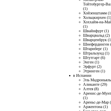
Тойтобургер-Ва
(1)
Хойзенштамм (1
Хольцкирхен (1
Хоххайм-на-Ма
(1)
Швайнфурт (1)
Шварцвальд (2)
Шварценбрук (1
Шнефердинген (
Штарнберг (1)
Штральзунд (1)
Штутгарт (6)
Энген (1)
Эрфурт (2)
Этринген (1)
в Испании
Эль Мадроньяль 
Аликанте (29)
Алтея (8)
Аренис-де-Мун
(1)
Ареньс-де-Мар (
Аржентона (1)