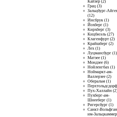
Кайзер (2)
Грац (3)
Зальцбург-Айге
(12)
Инсбрук (1)
Йохберг (1)
Кирхберг (3)
Кицбюэль (27)
Клагенфурт (2)
Крайшберг (2)
Лех (1)
Луцмансбург (1)
Матзее (1)
Мондзее (6)
Нойленгбах (1)
Ноймаркт-ам-
Валлерзее (2)
Оберальм (1)
Перхтольдсдорф
Пух-Халлайн (2
Пухберг-ам-
Шнееберг (1)
Ригерсбург (1)
Санкт-Вольфган
им-Зальцкаммер