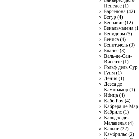
Баньерес-дель-
Пенедес (1)
Барселона (42)
Бегур (4)
Бенаавис (12)
Бенальмадена (1
Бенидорм (5)
Бениса (4)
Бенитачель (3)
Бланес (3)
Валь-де-Сан-
Висенте (1)
Гольф-дель-Сур 
Гуим (1)
Дения (1)
Деэса де
Кампоамор (1)
Ибица (4)
Кабо Роч (4)
Кабрера-де-Мар 
Кабрилс (1)
Кальдас-де-
Малавелья (4)
Кальпе (22)
Камбрильс (2)