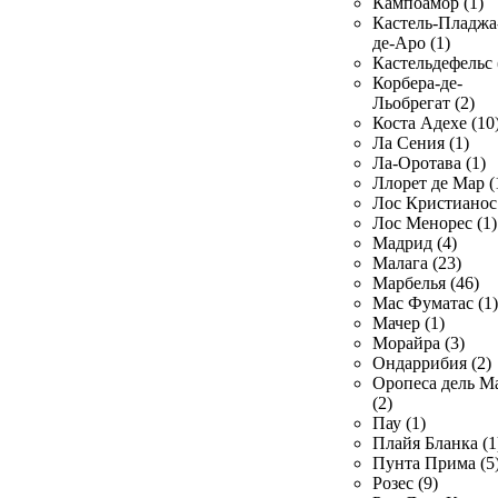
Кампоамор (1)
Кастель-Пладжа
де-Аро (1)
Кастельдефельс 
Корбера-де-
Льобрегат (2)
Коста Адехе (10
Ла Сения (1)
Ла-Оротава (1)
Ллорет де Мар (
Лос Кристианос 
Лос Менорес (1)
Мадрид (4)
Малага (23)
Марбелья (46)
Мас Фуматас (1)
Мачер (1)
Морайра (3)
Ондаррибия (2)
Оропеса дель М
(2)
Пау (1)
Плайя Бланка (1
Пунта Прима (5
Розес (9)