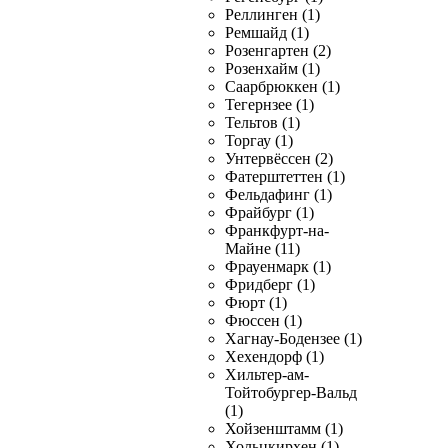
Реллинген (1)
Ремшайд (1)
Розенгартен (2)
Розенхайм (1)
Саарбрюккен (1)
Тегернзее (1)
Тельтов (1)
Торгау (1)
Унтервёссен (2)
Фатерштеттен (1)
Фельдафинг (1)
Фрайбург (1)
Франкфурт-на-
Майне (11)
Фрауенмарк (1)
Фридберг (1)
Фюрт (1)
Фюссен (1)
Хагнау-Бодензее (1)
Хехендорф (1)
Хильтер-ам-
Тойтобургер-Вальд
(1)
Хойзенштамм (1)
Хольцкирхен (1)