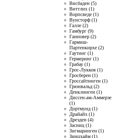
Висбаден (5)
Виттлих (1)
Ворпсведе (1)
Вунсторф (1)
Галле (2)
Гамбург (9)
Ганновер (2)
Гармиш-
Партенкирхе (2)
Гаутинг (1)
Гермеринг (1)
Грабау (1)
Грос-Лукков (1)
Гросберен (1)
Гроссайтинген (1)
Грюнвальд (2)
Денклинген (1)
Диссен-ам-Аммерзе
(1)
Дортмунд (1)
Драйайх (1)
Дрезден (4)
Засниц (1)
Зигмаринген (1)
Зинцхайм (1)