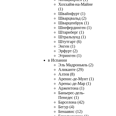
Хоххайм-на-Майне
(1)
Швайнфурт (1)
Шварцвальд (2)
Шварценбрук (1)
Шнефердинген (1)
Штарнберг (1)
Штральзунд (1)
Штутгарт (6)
Энген (1)
Эрфурт (2)
Этринген (1)
в Испании
Эль Мадроньяль (2)
Аликанте (29)
Алтея (8)
Аренис-де-Мунт (1)
Ареньс-де-Мар (1)
Аржентона (1)
Баньерес-дель-
Пенедес (1)
Барселона (42)
Бегур (4)
Бенаавис (12)