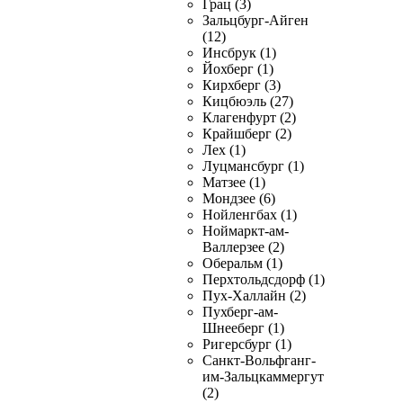
Грац (3)
Зальцбург-Айген
(12)
Инсбрук (1)
Йохберг (1)
Кирхберг (3)
Кицбюэль (27)
Клагенфурт (2)
Крайшберг (2)
Лех (1)
Луцмансбург (1)
Матзее (1)
Мондзее (6)
Нойленгбах (1)
Ноймаркт-ам-
Валлерзее (2)
Оберальм (1)
Перхтольдсдорф (1)
Пух-Халлайн (2)
Пухберг-ам-
Шнееберг (1)
Ригерсбург (1)
Санкт-Вольфганг-
им-Зальцкаммергут
(2)