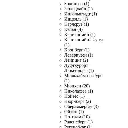
Золинген (1)
Зюльцхайн (1)
Ингольштадт (1)
Инцелль (1)
Карлсруэ (1)
Кёльн (4)
Кёнигштайн (1)
Кёнигштайн-Таунус
(1)
Кронберг (1)
Леверкузен (1)
Лейпциг (2)
Луфткурорт-
Люкендорф (1)
Мюльхайм-на-Руре
(1)
Мюнхен (20)
Николасзее (1)
Нойзес (1)
Нюрнберг (2)
Обераммергау (3)
Ойтин (1)
Потсдам (10)
Равенсбург (1)
Регенсбург (1)