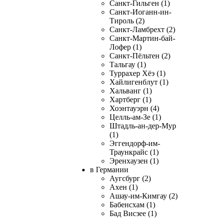
Санкт-Гильген (1)
Санкт-Иоганн-ин-
Тироль (2)
Санкт-Ламбрехт (2)
Санкт-Мартин-бай-
Лофер (1)
Санкт-Пёльтен (2)
Тальгау (1)
Туррахер Хёэ (1)
Хайлигенблут (1)
Хальванг (1)
Хартберг (1)
Хоэнтауэрн (4)
Целль-ам-Зе (1)
Штадль-ан-дер-Мур
(1)
Эггендорф-им-
Траункрайс (1)
Эренхаузен (1)
в Германии
Аугсбург (2)
Ахен (1)
Ашау-им-Кимгау (2)
Бабенсхам (1)
Бад Висзее (1)