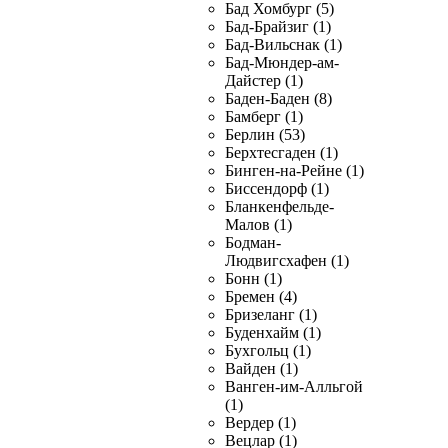
Бад Хомбург (5)
Бад-Брайзиг (1)
Бад-Вильснак (1)
Бад-Мюндер-ам-
Дайстер (1)
Баден-Баден (8)
Бамберг (1)
Берлин (53)
Берхтесгаден (1)
Бинген-на-Рейне (1)
Биссендорф (1)
Бланкенфельде-
Малов (1)
Бодман-
Людвигсхафен (1)
Бонн (1)
Бремен (4)
Бризеланг (1)
Буденхайм (1)
Бухгольц (1)
Вайден (1)
Ванген-им-Алльгой
(1)
Вердер (1)
Вецлар (1)