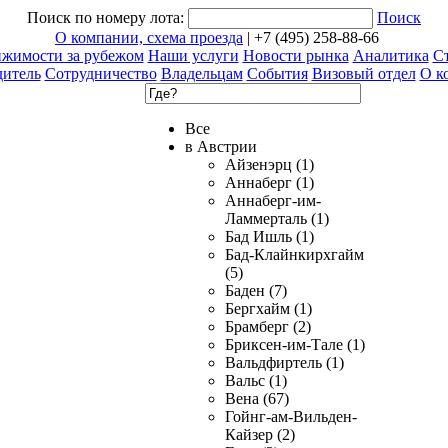
Поиск по номеру лота:
Поиск
О компании, схема проезда
| +7 (495) 258-88-66
ижимости за рубежом
Наши услуги
Новости рынка
Аналитика
Ст
дитель
Сотрудничество
Владельцам
События
Визовый отдел
О к
Все
в Австрии
Айзенэрц (1)
Аннаберг (1)
Аннаберг-им-
Ламмерталь (1)
Бад Ишль (1)
Бад-Клайнкирхгайм
(5)
Баден (7)
Бергхайм (1)
Брамберг (2)
Бриксен-им-Тале (1)
Вальдфиртель (1)
Вальс (1)
Вена (67)
Гойнг-ам-Вильден-
Кайзер (2)